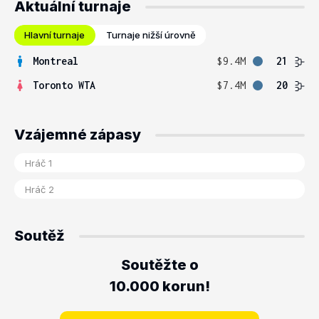
Aktuální turnaje
Hlavní turnaje
Turnaje nižší úrovně
Montreal
$9.4M
21
Toronto WTA
$7.4M
20
Vzájemné zápasy
Soutěž
Soutěžte o
10.000 korun!