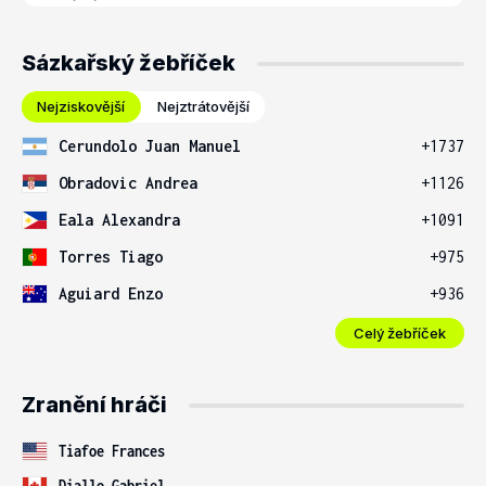
Sázkařský žebříček
Nejziskovější
Nejztrátovější
Cerundolo Juan Manuel
+1737
Obradovic Andrea
+1126
Eala Alexandra
+1091
Torres Tiago
+975
Aguiard Enzo
+936
Celý žebříček
Zranění hráči
Tiafoe Frances
Diallo Gabriel