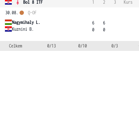
Bol 8 ITF
1
2
3
Kurs
30.08.
Q-OF
Nagymihaly L.
6
6
Kuznini B.
0
0
Celkem
0/13
0/10
0/3