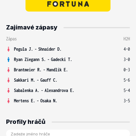
Zajímavé zápasy
Zápas
H2H
Pegula J.
-
Shnaider D.
4-0
Ryan Ziegann S.
-
Gadecki T.
3-0
Brantmeier R.
-
Mandlik E.
0-3
Sakkari M.
-
Gauff C.
5-6
Sabalenka A.
-
Alexandrova E.
5-4
Mertens E.
-
Osaka N.
3-5
Profily hráčů