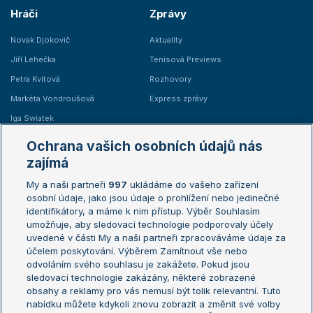
Hráči
Zprávy
Novak Djokovič
Aktuality
Jiří Lehečka
Tenisová Previews
Petra Kvitová
Rozhovory
Markéta Vondroušová
Express zprávy
Iga Swiatek
Marie Bouzková
Ochrana vašich osobních údajů nás
Žebříčky
Kalendář turnajů
zajímá
My a naši partneři
997
ukládáme do vašeho zařízení
Žebříček ATP (muži)
Australian Open
osobní údaje, jako jsou údaje o prohlížení nebo jedinečné
Žebříček WTA (ženy)
French Open
identifikátory, a máme k nim přístup. Výběr Souhlasím
umožňuje, aby sledovací technologie podporovaly účely
Sázkařský žebříček
Wimbledon
uvedené v části My a naši partneři zpracováváme údaje za
US Open
účelem poskytování. Výběrem Zamítnout vše nebo
odvoláním svého souhlasu je zakážete. Pokud jsou
Turnaj mistrů
sledovací technologie zakázány, některé zobrazené
Turnaj mistryň
obsahy a reklamy pro vás nemusí být tolik relevantní. Tuto
Aktualní trendy
nabídku můžete kdykoli znovu zobrazit a změnit své volby