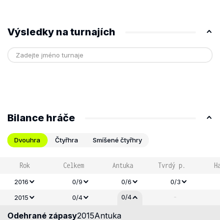
Výsledky na turnajích
Bilance hráče
Dvouhra
Čtyřhra
Smíšené čtyřhry
Rok
Celkem
Antuka
Tvrdý p.
H
2016
0/9
0/6
0/3
-
0/4
2015
0/4
Odehrané zápasy
2015
Antuka