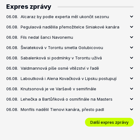
Expres zprávy
06.08.
Alcaraz by podle experta měl ukončit sezonu
06.08.
Pegulaová nadělila přemožitelce Siniakové kanára
06.08.
Fils nedal šanci Navonemu
06.08.
Šwiateková v Torontu smetla Golubicovou
06.08.
Sabalenková si podmínky v Torontu užívá
06.08.
Valdmannová píše osmé vítězství v řadě
06.08.
Laboutková i Alena Kovačková v Lipsku postupují
06.08.
Knutsonová je ve Varšavě v semifinále
06.08.
Lehečka a Bartůňková o osmifinále na Masters
06.08.
Monfils nadělil Tienovi kanára, přesto padl
Další expres zprávy