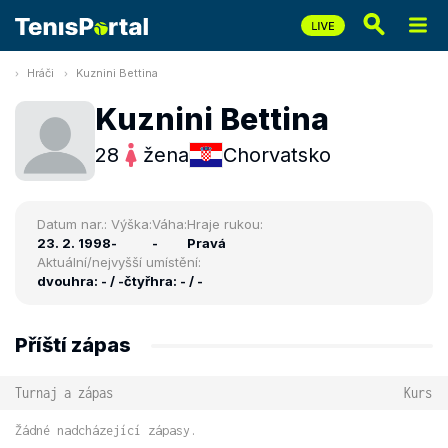
Hráči
Kuznini Bettina
Kuznini Bettina
28
žena
Chorvatsko
Datum nar.:
Výška:
Váha:
Hraje rukou:
23. 2. 1998
-
-
Pravá
Aktuální/nejvyšší umístění:
dvouhra: - / -
čtyřhra: - / -
Příští zápas
Turnaj a zápas
Kurs
Žádné nadcházející zápasy.