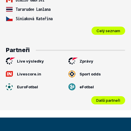
Tararudee Lanlana
Siniaková Kateřina
Celý seznam
Partneři
Live výsledky
Zprávy
Livescore.in
Sport odds
EuroFotbal
eFotbal
Další partneři