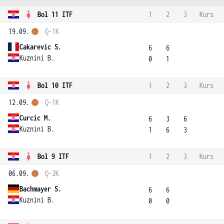
Bol 11 ITF
1
2
3
Kurs
19.09.
Q-1K
Cakarevic S.
6
6
Kuznini B.
0
1
Bol 10 ITF
1
2
3
Kurs
12.09.
Q-1K
Curcic M.
6
3
6
Kuznini B.
1
6
3
Bol 9 ITF
1
2
3
Kurs
06.09.
Q-2K
Bachmayer S.
6
6
Kuznini B.
0
0