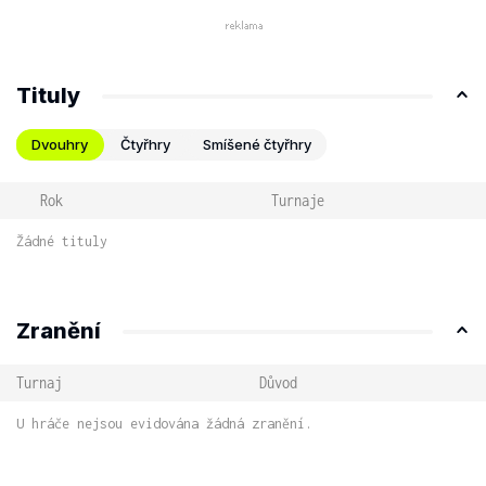
Tituly
Dvouhry
Čtyřhry
Smíšené čtyřhry
Rok
Turnaje
Žádné tituly
Zranění
Turnaj
Důvod
U hráče nejsou evidována žádná zranění.