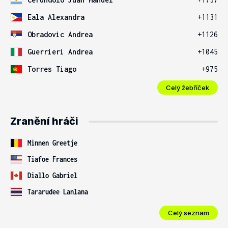
Eala Alexandra
+1131
Obradovic Andrea
+1126
Guerrieri Andrea
+1045
Torres Tiago
+975
Celý žebříček
Zranění hráči
Minnen Greetje
Tiafoe Frances
Diallo Gabriel
Tararudee Lanlana
Celý seznam