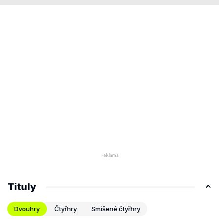
Tituly
Dvouhry
Čtyřhry
Smíšené čtyřhry