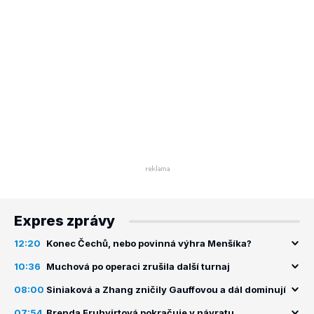
Expres zprávy
12:20
Konec Čechů, nebo povinná výhra Menšíka?
10:36
Muchová po operaci zrušila další turnaj
08:00
Siniaková a Zhang zničily Gauffovou a dál dominují
07:54
Brenda Fruhvirtová pokračuje v návratu