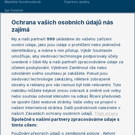
Markéta Vondroušová
Express zprávy
Iga Swiatek
Marie Bouzková
Ochrana vašich osobních údajů nás
Žebříčky
Kalendář turnajů
zajímá
My a naši partneři
999
ukládáme do vašeho zařízení
Žebříček ATP (muži)
Australian Open
osobní údaje, jako jsou údaje o prohlížení nebo jedinečné
Žebříček WTA (ženy)
French Open
identifikátory, a máme k nim přístup. Výběr Souhlasím
umožňuje, aby sledovací technologie podporovaly účely
Sázkařský žebříček
Wimbledon
uvedené v části My a naši partneři zpracováváme údaje za
US Open
účelem poskytování. Výběrem Zamítnout vše nebo
odvoláním svého souhlasu je zakážete. Pokud jsou
Turnaj mistrů
sledovací technologie zakázány, některé zobrazené
Turnaj mistryň
obsahy a reklamy pro vás nemusí být tolik relevantní. Tuto
Aktualní trendy
nabídku můžete kdykoli znovu zobrazit a změnit své volby
nebo souhlas odvolat kliknutím na odkaz Řízení předvoleb
ve spodní části webové stránky. Vaše volby se projeví v
Fotbalové přestupy
našem Internetová stránka. Další podrobnosti naleznete v
Livesport Daily
našich Zásadách ochrany osobních údajů.
Třetí strany
Společně s našimi partnery zpracováváme údaje s
LS Prague Open
tímto cílem:
Používání přesných údajů o zeměpisné poloze . Aktivní