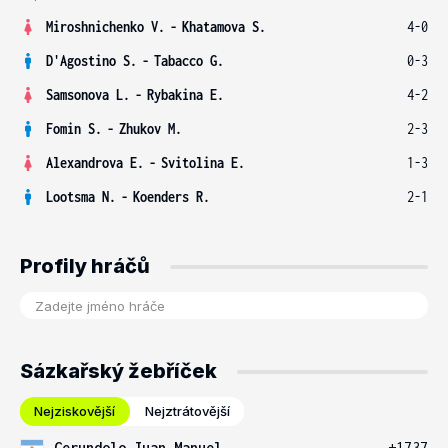
Miroshnichenko V.
-
Khatamova S.
4-0
D'Agostino S.
-
Tabacco G.
0-3
Samsonova L.
-
Rybakina E.
4-2
Fomin S.
-
Zhukov M.
2-3
Alexandrova E.
-
Svitolina E.
1-3
Lootsma N.
-
Koenders R.
2-1
Profily hráčů
Sázkařský žebříček
Nejziskovější
Nejztrátovější
Cerundolo Juan Manuel
+1737