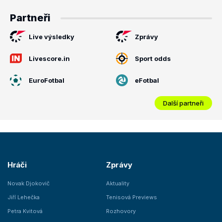
Partneři
Live výsledky
Zprávy
Livescore.in
Sport odds
EuroFotbal
eFotbal
Další partneři
Hráči
Zprávy
Novak Djokovič
Aktuality
Jiří Lehečka
Tenisová Previews
Petra Kvitová
Rozhovory