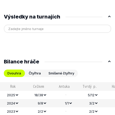
Výsledky na turnajích
Bilance hráče
Dvouhra
Čtyřhra
Smíšené čtyřhry
Rok
Celkem
Antuka
Tvrdý p.
H
-
2025
18/38
5/12
2024
9/8
1/1
3/2
-
2023
2/2
2/2