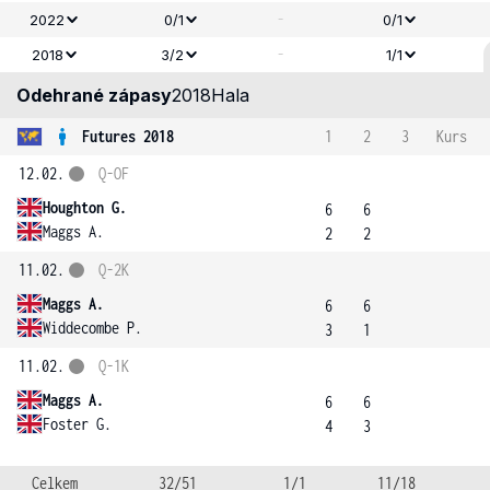
-
2022
0/1
0/1
-
2018
3/2
1/1
Odehrané zápasy
2018
Hala
Futures 2018
1
2
3
Kurs
12.02.
Q-OF
Houghton G.
6
6
Maggs A.
2
2
11.02.
Q-2K
Maggs A.
6
6
Widdecombe P.
3
1
11.02.
Q-1K
Maggs A.
6
6
Foster G.
4
3
Celkem
32/51
1/1
11/18