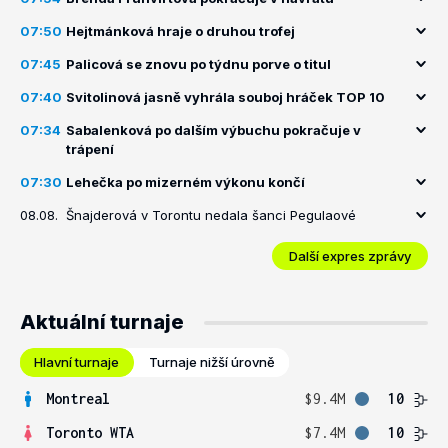
07:50
Hejtmánková hraje o druhou trofej
07:45
Palicová se znovu po týdnu porve o titul
07:40
Svitolinová jasně vyhrála souboj hráček TOP 10
07:34
Sabalenková po dalším výbuchu pokračuje v
trápení
07:30
Lehečka po mizerném výkonu končí
08.08.
Šnajderová v Torontu nedala šanci Pegulaové
Další expres zprávy
Aktuální turnaje
Hlavní turnaje
Turnaje nižší úrovně
Montreal
$9.4M
10
Toronto WTA
$7.4M
10