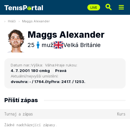
Hráči
Maggs Alexander
Maggs Alexander
25
muž
Velká Británie
Datum nar.:
Výška:
Váha:
Hraje rukou:
4. 7. 2001
180 cm
kg
Pravá
Aktuální/nejvyšší umístění:
dvouhra: - / 1764.
čtyřhra: 2417. / 1253.
Příští zápas
Turnaj a zápas
Kurs
Žádné nadcházející zápasy.