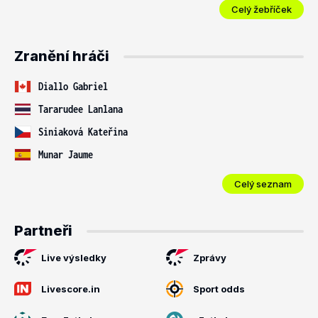
Celý žebříček
Zranění hráči
Diallo Gabriel
Tararudee Lanlana
Siniaková Kateřina
Munar Jaume
Celý seznam
Partneři
Live výsledky
Zprávy
Livescore.in
Sport odds