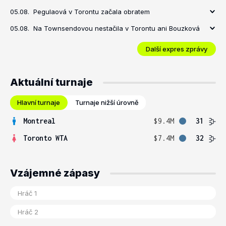
05.08.
Pegulaová v Torontu začala obratem
05.08.
Na Townsendovou nestačila v Torontu ani Bouzková
Další expres zprávy
Aktuální turnaje
Hlavní turnaje
Turnaje nižší úrovně
Montreal
$9.4M
31
Toronto WTA
$7.4M
32
Vzájemné zápasy