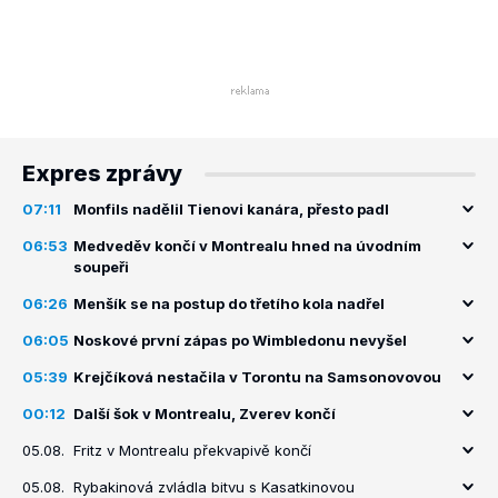
Expres zprávy
07:11
Monfils nadělil Tienovi kanára, přesto padl
06:53
Medveděv končí v Montrealu hned na úvodním
soupeři
06:26
Menšík se na postup do třetího kola nadřel
06:05
Noskové první zápas po Wimbledonu nevyšel
05:39
Krejčíková nestačila v Torontu na Samsonovovou
00:12
Další šok v Montrealu, Zverev končí
05.08.
Fritz v Montrealu překvapivě končí
05.08.
Rybakinová zvládla bitvu s Kasatkinovou