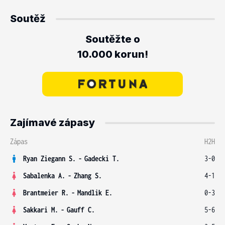
Soutěž
Soutěžte o
10.000 korun!
Zajímavé zápasy
Zápas
H2H
Ryan Ziegann S.
-
Gadecki T.
3-0
Sabalenka A.
-
Zhang S.
4-1
Brantmeier R.
-
Mandlik E.
0-3
Sakkari M.
-
Gauff C.
5-6