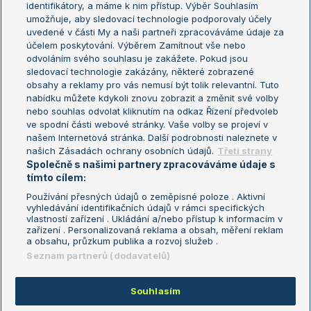
identifikátory, a máme k nim přístup. Výběr Souhlasím
umožňuje, aby sledovací technologie podporovaly účely
Sázkařský žebříček
Wimbledon
uvedené v části My a naši partneři zpracováváme údaje za
US Open
účelem poskytování. Výběrem Zamítnout vše nebo
odvoláním svého souhlasu je zakážete. Pokud jsou
Turnaj mistrů
sledovací technologie zakázány, některé zobrazené
Turnaj mistryň
obsahy a reklamy pro vás nemusí být tolik relevantní. Tuto
Aktualní trendy
nabídku můžete kdykoli znovu zobrazit a změnit své volby
nebo souhlas odvolat kliknutím na odkaz Řízení předvoleb
ve spodní části webové stránky. Vaše volby se projeví v
Fotbalové přestupy
našem Internetová stránka. Další podrobnosti naleznete v
Livesport Daily
našich Zásadách ochrany osobních údajů.
Třetí strany
Společně s našimi partnery zpracováváme údaje s
LS Prague Open
tímto cílem:
Používání přesných údajů o zeměpisné poloze . Aktivní
vyhledávání identifikačních údajů v rámci specifických
vlastností zařízení . Ukládání a/nebo přístup k informacím v
Podmínky užití
Nastavení soukromí
zařízení . Personalizovaná reklama a obsah, měření reklam
GDPR a žurnalistika
Reklama
a obsahu, průzkum publika a rozvoj služeb .
Informace o zpracování osobních
Kontakt
Seznam partnerů (dodavatelů)
údajů
Tiráž
Souhlasím
Copyright © 2008-2026 TenisPortal.cz. Využíváme zpravodajství ČTK.