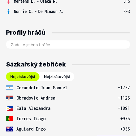
Mertens E.
-
Osaka N.
3-5
Norrie C.
-
De Minaur A.
3-3
Profily hráčů
Sázkařský žebříček
Nejziskovější
Nejztrátovější
Cerundolo Juan Manuel
+1737
Obradovic Andrea
+1126
Eala Alexandra
+1091
Torres Tiago
+975
Aguiard Enzo
+936