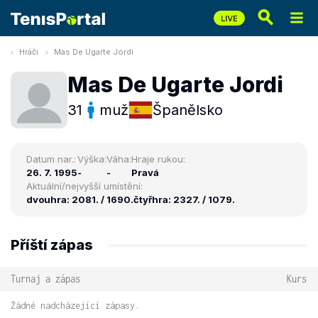
Hráči
Mas De Ugarte Jordi
Mas De Ugarte Jordi
31
muž
Španělsko
Datum nar.:
Výška:
Váha:
Hraje rukou:
26. 7. 1995
-
-
Pravá
Aktuální/nejvyšší umístění:
dvouhra: 2081. / 1690.
čtyřhra: 2327. / 1079.
Příští zápas
Turnaj a zápas
Kurs
Žádné nadcházející zápasy.