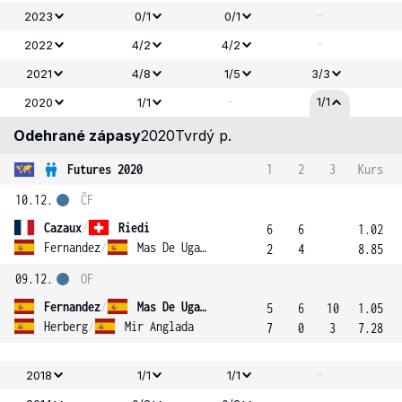
-
2023
0/1
0/1
-
2022
4/2
4/2
2021
4/8
1/5
3/3
-
1/1
2020
1/1
Odehrané zápasy
2020
Tvrdý p.
Futures 2020
1
2
3
Kurs
10.12.
ČF
Cazaux
/
Riedi
6
6
1.02
Fernandez
/
Mas De Ugarte
2
4
8.85
09.12.
OF
Fernandez
/
Mas De Ugarte
5
6
10
1.05
Herberg
/
Mir Anglada
7
0
3
7.28
-
2018
1/1
1/1