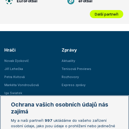
EuroFotbal
eFotbal
Další partneři
Hráči
Zprávy
Novak Djokovič
Aktuality
Jiří Lehečka
Tenisová Previews
Petra Kvitová
Rozhovory
Markéta Vondroušová
Express zprávy
Iga Swiatek
Marie Bouzková
Ochrana vašich osobních údajů nás
Žebříčky
Kalendář turnajů
zajímá
My a naši partneři
997
ukládáme do vašeho zařízení
Žebříček ATP (muži)
Australian Open
osobní údaje, jako jsou údaje o prohlížení nebo jedinečné
Žebříček WTA (ženy)
French Open