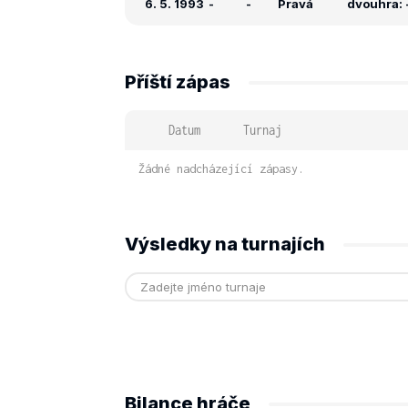
6. 5. 1993
-
-
Pravá
dvouhra: -
Příští zápas
Datum
Turnaj
Žádné nadcházející zápasy.
Výsledky na turnajích
Bilance hráče