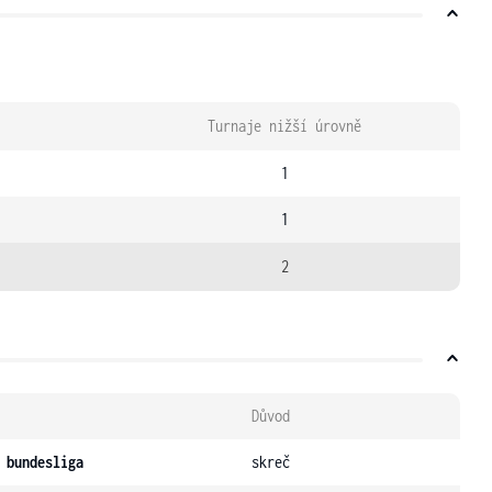
Turnaje nižší úrovně
1
1
2
Důvod
 bundesliga
skreč