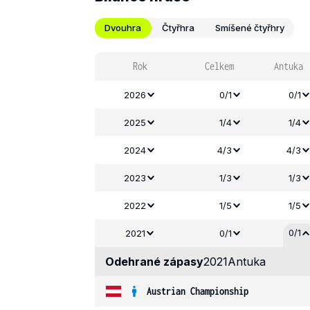
Dvouhra
Čtyřhra
Smíšené čtyřhry
Rok
Celkem
Antuka
2026
0/1
0/1
2025
1/4
1/4
2024
4/3
4/3
2023
1/3
1/3
2022
1/5
1/5
0/1
2021
0/1
Odehrané zápasy
2021
Antuka
Austrian Championship