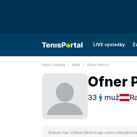
LIVE výsledky
Z
Hlavní stránka
Hráči
Ofner Patrick
Ofner P
33
muž
R
Datum nar.:
Výška:
Váha:
Hraje rukou:
Aktuální/ne