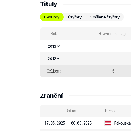
Tituly
Dvouhry
Čtyřhry
Smíšené čtyřhry
Rok
Hlavní turnaje
-
2013
-
2012
Celkem:
0
Zranění
Datum
Turnaj
17.05.2025 - 06.06.2025
Rakouská