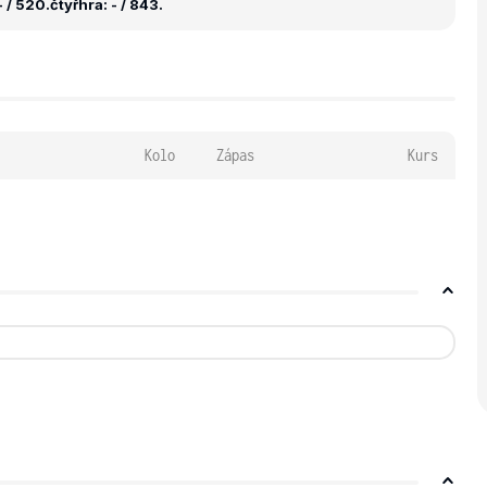
 / 520.
čtyřhra: - / 843.
Kolo
Zápas
Kurs