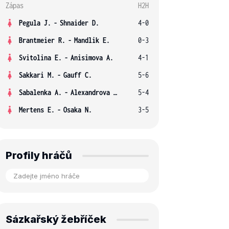
Zápas
H2H
Pegula J.
-
Shnaider D.
4-0
Brantmeier R.
-
Mandlik E.
0-3
Svitolina E.
-
Anisimova A.
4-1
Sakkari M.
-
Gauff C.
5-6
Sabalenka A.
-
Alexandrova E.
5-4
Mertens E.
-
Osaka N.
3-5
Profily hráčů
Sázkařský žebříček