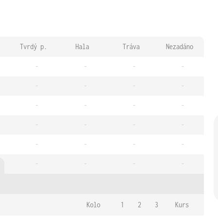
Tvrdý p.
Hala
Tráva
Nezadáno
-
-
-
-
-
-
-
-
-
-
-
-
-
-
-
-
-
-
-
-
-
-
-
-
Kolo
1
2
3
Kurs