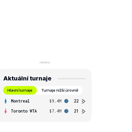
Aktuální turnaje
Hlavní turnaje
Turnaje nižší úrovně
Montreal
$9.4M
22
Toronto WTA
$7.4M
21