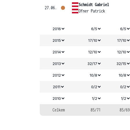
Schmidt Gabriel
27.06.
Ofner Patrick
2016
6/5
6/5
2015
17/10
17/10
2014
12/10
12/10
2013
32/17
32/15
2012
10/8
10/8
2011
0/2
0/2
2010
1/2
1/2
Celkem
85/71
85/69