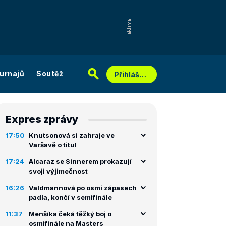
urnajů
Soutěž
Přihlášení
Expres zprávy
17:50
Knutsonová si zahraje ve
Varšavě o titul
17:24
Alcaraz se Sinnerem prokazují
svoji výjimečnost
16:26
Valdmannová po osmi zápasech
padla, končí v semifinále
11:37
Menšíka čeká těžký boj o
osmifinále na Masters