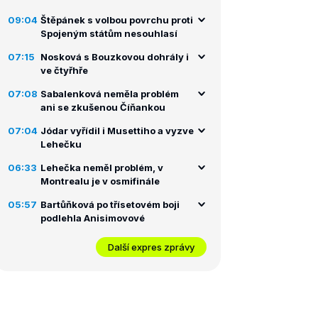
09:04
Štěpánek s volbou povrchu proti
Spojeným státům nesouhlasí
07:15
Nosková s Bouzkovou dohrály i
ve čtyřhře
07:08
Sabalenková neměla problém
ani se zkušenou Číňankou
07:04
Jódar vyřídil i Musettiho a vyzve
Lehečku
06:33
Lehečka neměl problém, v
Montrealu je v osmifinále
05:57
Bartůňková po třísetovém boji
podlehla Anisimovové
Další expres zprávy