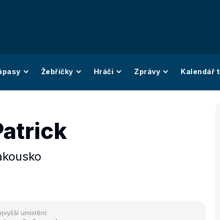
ápasy
Žebříčky
Hráči
Zprávy
Kalendář t
atrick
akousko
jvyšší umístění: