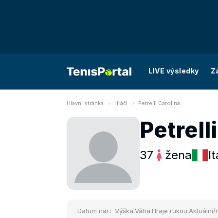
LIVE výsledky
Z
Hlavní stránka
Hráči
Petrelli Carolina
Petrell
37
žena
It
Datum nar.:
Výška:
Váha:
Hraje rukou:
Aktuální/