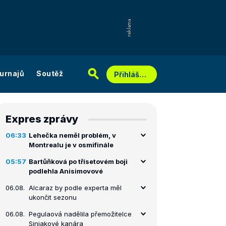
urnajů
Soutěž
Přihlášení
Expres zprávy
06:33
Lehečka neměl problém, v
Montrealu je v osmifinále
05:57
Bartůňková po třísetovém boji
podlehla Anisimovové
06.08.
Alcaraz by podle experta měl
ukončit sezonu
06.08.
Pegulaová nadělila přemožitelce
Siniakové kanára