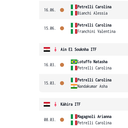
Petrelli Carolina
16.06.
Bianchi Alessia
Petrelli Carolina
15.06.
Franchini Valentina
Ain El Souknha ITF
Lotuffo Natasha
16.03.
Petrelli Carolina
Petrelli Carolina
15.03.
Nandakumar Asha
Káhira ITF
Magagnoli Arianna
08.03.
Petrelli Carolina