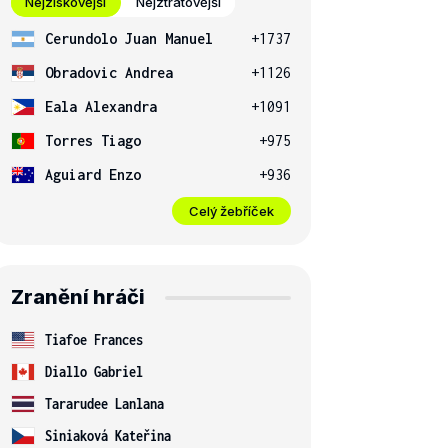
Nejziskovější
Nejztrátovější
Cerundolo Juan Manuel
+1737
Obradovic Andrea
+1126
Eala Alexandra
+1091
Torres Tiago
+975
Aguiard Enzo
+936
Celý žebříček
Zranění hráči
Tiafoe Frances
Diallo Gabriel
Tararudee Lanlana
Siniaková Kateřina