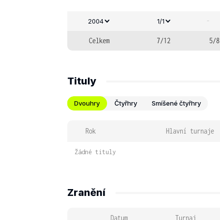
-
2004
1/1
Celkem
7/12
5/8
Tituly
Dvouhry
Čtyřhry
Smíšené čtyřhry
Rok
Hlavní turnaje
Žádné tituly
Zranění
Datum
Turnaj