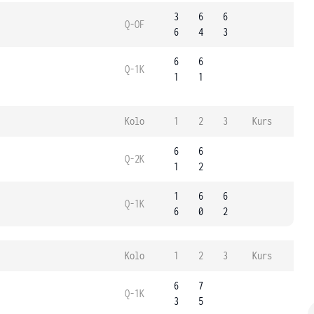
3
6
6
Q-OF
6
4
3
6
6
Q-1K
1
1
Kolo
1
2
3
Kurs
6
6
Q-2K
1
2
1
6
6
Q-1K
6
0
2
Kolo
1
2
3
Kurs
6
7
Q-1K
3
5