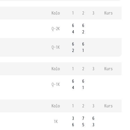
Kolo
1
2
3
Kurs
6
6
Q-2K
4
2
6
6
Q-1K
2
1
Kolo
1
2
3
Kurs
6
6
Q-1K
4
1
Kolo
1
2
3
Kurs
3
7
6
1K
6
5
3