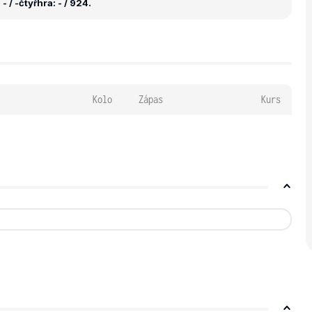
- / -
čtyřhra: - / 924.
Kolo
Zápas
Kurs