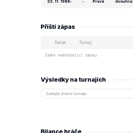
22. 11. 1988
-
-
Pravá
dvouhra: 
Příští zápas
Datum
Turnaj
Žádné nadcházející zápasy.
Výsledky na turnajích
Bilance hráče