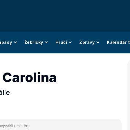
ápasy
Žebříčky
Hráči
Zprávy
Kalendář t
i Carolina
álie
nejvyšší umístění: