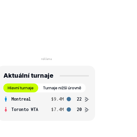
Aktuální turnaje
Hlavní turnaje
Turnaje nižší úrovně
Montreal
$9.4M
22
Toronto WTA
$7.4M
20