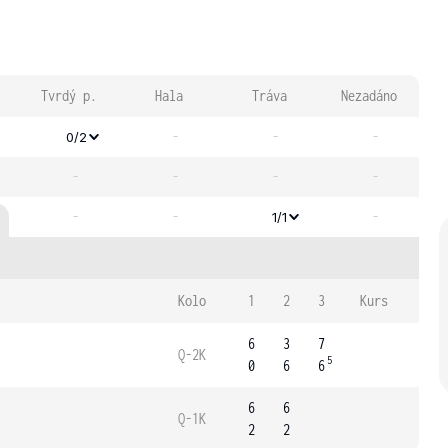
Tvrdý p.
Hala
Tráva
Nezadáno
-
-
-
0/2
-
-
-
-
-
-
-
1/1
Kolo
1
2
3
Kurs
6
3
7
Q-2K
5
0
6
6
6
6
Q-1K
2
2