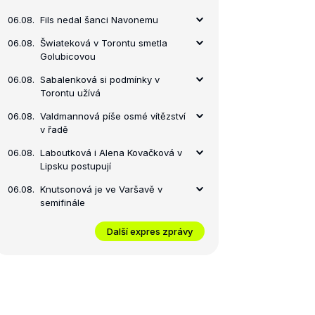
06.08.
Fils nedal šanci Navonemu
06.08.
Šwiateková v Torontu smetla
Golubicovou
06.08.
Sabalenková si podmínky v
Torontu užívá
06.08.
Valdmannová píše osmé vítězství
v řadě
06.08.
Laboutková i Alena Kovačková v
Lipsku postupují
06.08.
Knutsonová je ve Varšavě v
semifinále
Další expres zprávy