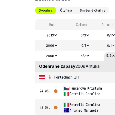
Dvouhra
Čtyřhra
Smíšené čtyřhry
Rok
Celkem
Antuka
2013
0/3
0/1
2009
0/1
0/1
5/6
2008
6/7
Odehrané zápasy
2008
Antuka
Portschach ITF
Hancarova Kristyna
24.08.
Petrelli Carolina
Petrelli Carolina
23.08.
Antonic Marinela