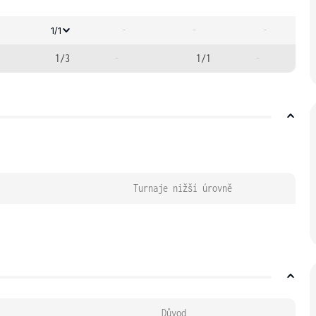
-
-
-
1/1
1/3
-
1/1
-
Turnaje nižší úrovně
Důvod