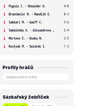
Pegula J.
-
Shnaider D.
4-0
Brantmeier R.
-
Mandlik E.
0-3
Sakkari M.
-
Gauff C.
5-6
Sabalenka A.
-
Alexandrova E.
5-4
Mertens E.
-
Osaka N.
3-5
Kostyuk M.
-
Swiatek I.
1-3
Profily hráčů
Sázkařský žebříček