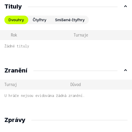
Tituly
Dvouhry
Čtyřhry
Smíšené čtyřhry
Rok
Turnaje
Žádné tituly
Zranění
Turnaj
Důvod
U hráče nejsou evidována žádná zranění.
Zprávy