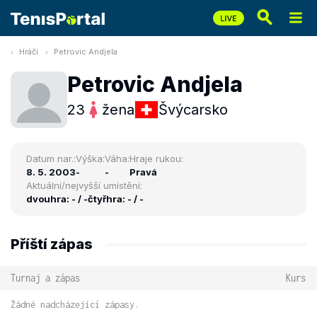
Hráči
Petrovic Andjela
Petrovic Andjela
23
žena
Švýcarsko
Datum nar.:
Výška:
Váha:
Hraje rukou:
8. 5. 2003
-
-
Pravá
Aktuální/nejvyšší umístění:
dvouhra: - / -
čtyřhra: - / -
Příští zápas
Turnaj a zápas
Kurs
Žádné nadcházející zápasy.