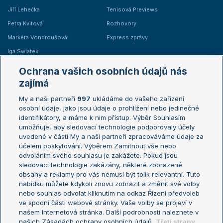
Jiří Lehečka
Tenisová Previews
Petra Kvitová
Rozhovory
Markéta Vondroušová
Express zprávy
Iga Swiatek
Marie Bouzková
Ochrana vašich osobních údajů nás
Žebříčky
Kalendář turnajů
zajímá
My a naši partneři
997
ukládáme do vašeho zařízení
Žebříček ATP (muži)
Australian Open
osobní údaje, jako jsou údaje o prohlížení nebo jedinečné
Žebříček WTA (ženy)
French Open
identifikátory, a máme k nim přístup. Výběr Souhlasím
umožňuje, aby sledovací technologie podporovaly účely
Sázkařský žebříček
Wimbledon
uvedené v části My a naši partneři zpracováváme údaje za
US Open
účelem poskytování. Výběrem Zamítnout vše nebo
odvoláním svého souhlasu je zakážete. Pokud jsou
Turnaj mistrů
sledovací technologie zakázány, některé zobrazené
Turnaj mistryň
obsahy a reklamy pro vás nemusí být tolik relevantní. Tuto
Aktualní trendy
nabídku můžete kdykoli znovu zobrazit a změnit své volby
nebo souhlas odvolat kliknutím na odkaz Řízení předvoleb
ve spodní části webové stránky. Vaše volby se projeví v
Fotbalové přestupy
našem Internetová stránka. Další podrobnosti naleznete v
Livesport Daily
našich Zásadách ochrany osobních údajů.
Třetí strany