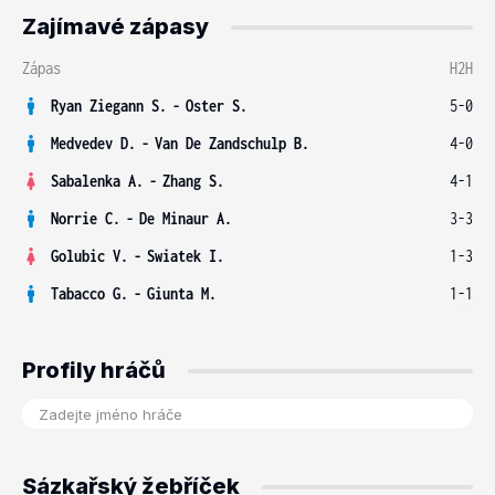
Zajímavé zápasy
Zápas
H2H
Ryan Ziegann S.
-
Oster S.
5-0
Medvedev D.
-
Van De Zandschulp B.
4-0
Sabalenka A.
-
Zhang S.
4-1
Norrie C.
-
De Minaur A.
3-3
Golubic V.
-
Swiatek I.
1-3
Tabacco G.
-
Giunta M.
1-1
Profily hráčů
Sázkařský žebříček