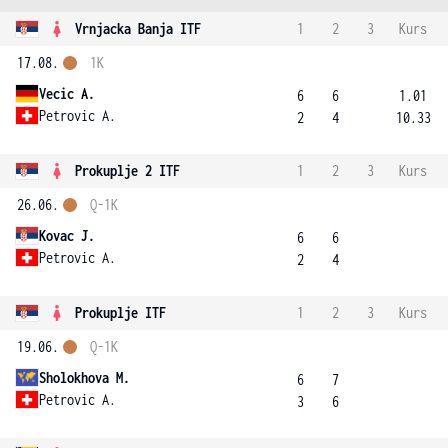
Vrnjacka Banja ITF
1
2
3
Kurs
17.08.
1K
Vecic A.
6
6
1.01
Petrovic A.
2
4
10.33
Prokuplje 2 ITF
1
2
3
Kurs
26.06.
Q-1K
Kovac J.
6
6
Petrovic A.
2
4
Prokuplje ITF
1
2
3
Kurs
19.06.
Q-1K
Sholokhova M.
6
7
Petrovic A.
3
6