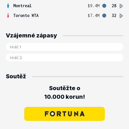
Montreal
$9.4M
28
Toronto WTA
$7.4M
32
Vzájemné zápasy
Soutěž
Soutěžte o
10.000 korun!