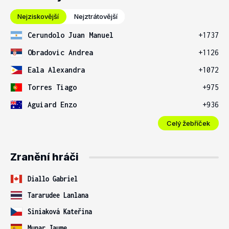
Nejziskovější
Nejztrátovější
Cerundolo Juan Manuel
+1737
Obradovic Andrea
+1126
Eala Alexandra
+1072
Torres Tiago
+975
Aguiard Enzo
+936
Celý žebříček
Zranění hráči
Diallo Gabriel
Tararudee Lanlana
Siniaková Kateřina
Munar Jaume