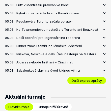
05.08.
Fritz v Montrealu překvapivě končí
05.08.
Rybakinová zvládla bitvu s Kasatkinovou
05.08.
Pegulaová v Torontu začala obratem
05.08.
Na Townsendovou nestačila v Torontu ani Bouzková
05.08.
Další ocenění pro legendárního Federera
05.08.
Sinner znovu zamířil na lékařské vyšetření
05.08.
Plíšková, Nosková a další Češi nastoupí na Masters
05.08.
Alcaraz nebude hrát ani v Cincinnati
05.08.
Sabalenková slaví na úvod klidnou výhru
Další expres zprávy
Aktuální turnaje
Hlavní turnaje
Turnaje nižší úrovně