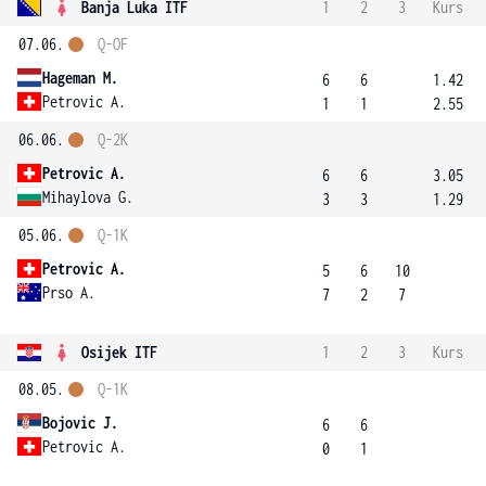
Banja Luka ITF
1
2
3
Kurs
07.06.
Q-OF
Hageman M.
6
6
1.42
Petrovic A.
1
1
2.55
06.06.
Q-2K
Petrovic A.
6
6
3.05
Mihaylova G.
3
3
1.29
05.06.
Q-1K
Petrovic A.
5
6
10
Prso A.
7
2
7
Osijek ITF
1
2
3
Kurs
08.05.
Q-1K
Bojovic J.
6
6
Petrovic A.
0
1