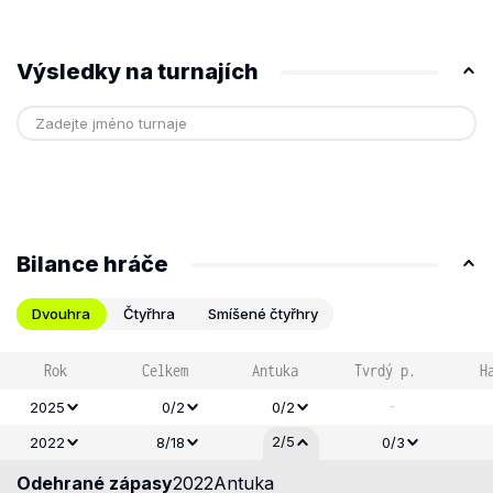
Výsledky na turnajích
Bilance hráče
Dvouhra
Čtyřhra
Smíšené čtyřhry
Rok
Celkem
Antuka
Tvrdý p.
H
-
2025
0/2
0/2
2/5
2022
8/18
0/3
Odehrané zápasy
2022
Antuka