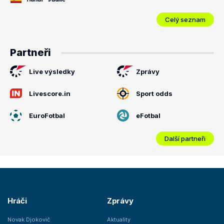
Celý seznam
Partneři
Live výsledky
Zprávy
Livescore.in
Sport odds
EuroFotbal
eFotbal
Další partneři
Hráči
Zprávy
Novak Djokovič
Aktuality