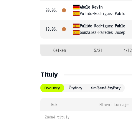
Abele Kevin
20.06.
Pulido-Rodriguez Pablo
Pulido-Rodriguez Pablo
19.06.
Gonzalez-Paredes Josep
Celkem
5/21
4/12
Tituly
Dvouhry
Čtyřhry
Smíšené čtyřhry
Rok
Hlavní turnaje
Žádné tituly