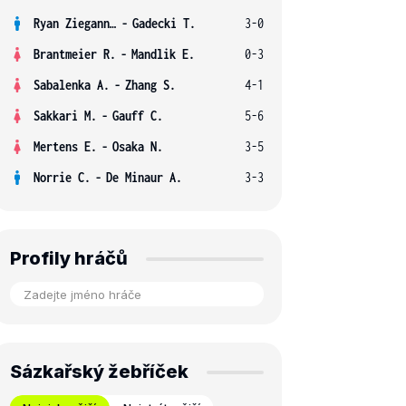
Ryan Ziegann S.
-
Gadecki T.
3-0
Brantmeier R.
-
Mandlik E.
0-3
Sabalenka A.
-
Zhang S.
4-1
Sakkari M.
-
Gauff C.
5-6
Mertens E.
-
Osaka N.
3-5
Norrie C.
-
De Minaur A.
3-3
Profily hráčů
Sázkařský žebříček