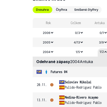
Dvouhra
Čtyřhra
Smíšené čtyřhry
Rok
Celkem
Antuka
2006
0/3
0/1
2005
4/13
3/9
1/2
2004
1/5
Odehrané zápasy
2004
Antuka
Futures 04
Soloviev Nikolai
20.11.
Pulido-Rodriguez Pablo
Medina-Rivero Acaymo
13.11.
Pulido-Rodriguez Pablo