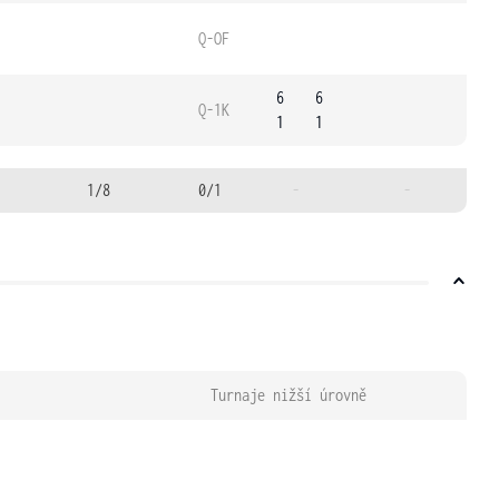
Q-OF
6
6
Q-1K
1
1
1/8
0/1
-
-
Turnaje nižší úrovně