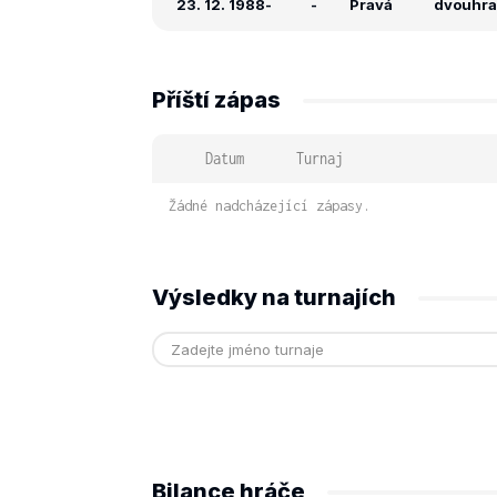
23. 12. 1988
-
-
Pravá
dvouhra: 
Příští zápas
Datum
Turnaj
Žádné nadcházející zápasy.
Výsledky na turnajích
Bilance hráče