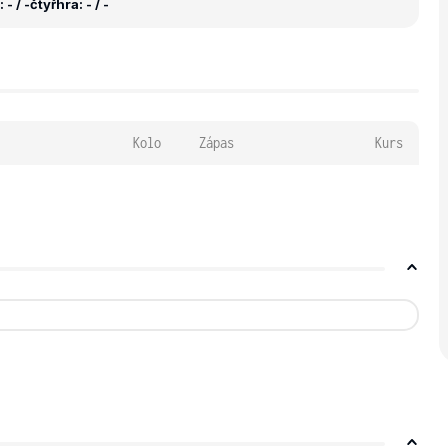
- / -
čtyřhra: - / -
Kolo
Zápas
Kurs