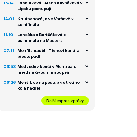
16:14
Laboutková i Alena Kovačková v
Lipsku postupují
14:01
Knutsonová je ve Varšavě v
semifinále
11:10
Lehečka a Bartůňková o
osmifinále na Masters
07:11
Monfils nadělil Tienovi kanára,
přesto padl
06:53
Medveděv končí v Montrealu
hned na úvodním soupeři
06:26
Menšík se na postup do třetího
kola nadřel
Další expres zprávy