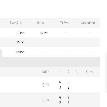
Tvrdý p.
Hala
Tráva
Nezadáno
-
-
0/1
0/1
-
-
-
1/4
-
-
-
0/3
Kolo
1
2
3
Kurs
6
6
Q-1K
3
2
6
7
Q-2K
2
5