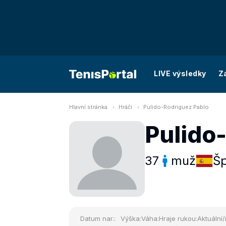
LIVE výsledky
Z
Hlavní stránka
Hráči
Pulido-Rodriguez Pablo
Pulido
37
muž
Šp
Datum nar.:
Výška:
Váha:
Hraje rukou:
Aktuální/