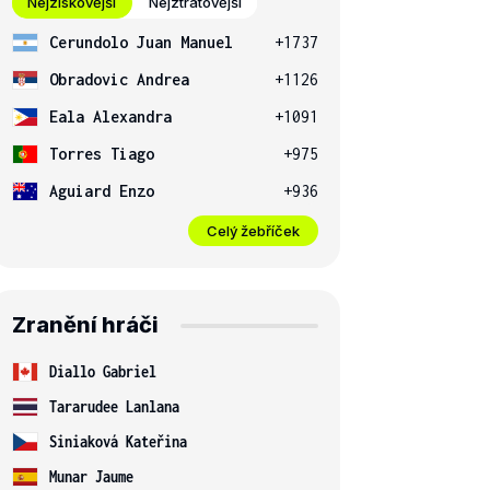
Nejziskovější
Nejztrátovější
Cerundolo Juan Manuel
+1737
Obradovic Andrea
+1126
Eala Alexandra
+1091
Torres Tiago
+975
Aguiard Enzo
+936
Celý žebříček
Zranění hráči
Diallo Gabriel
Tararudee Lanlana
Siniaková Kateřina
Munar Jaume