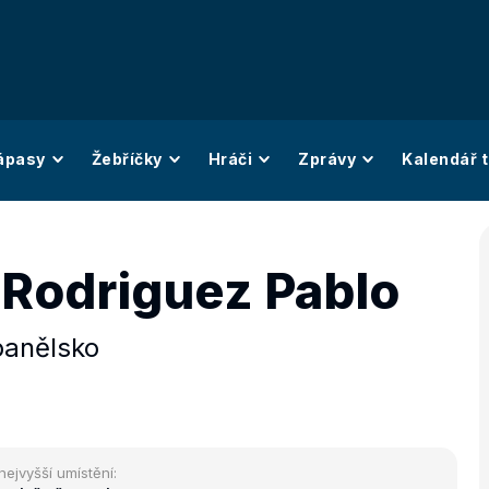
ápasy
Žebříčky
Hráči
Zprávy
Kalendář t
-Rodriguez Pablo
anělsko
nejvyšší umístění: