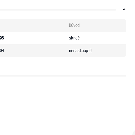
Důvod
05
skreč
04
nenastoupil