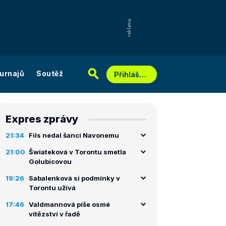
urnajů
Soutěž
Přihlášení
Expres zprávy
21:34
Fils nedal šanci Navonemu
21:00
Šwiateková v Torontu smetla
Golubicovou
19:26
Sabalenková si podmínky v
Torontu užívá
17:46
Valdmannová píše osmé
vítězství v řadě