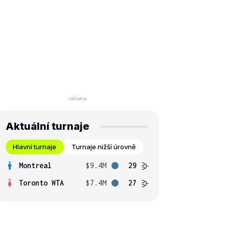
Aktuální turnaje
Hlavní turnaje
Turnaje nižší úrovně
Montreal
$9.4M
29
Toronto WTA
$7.4M
27