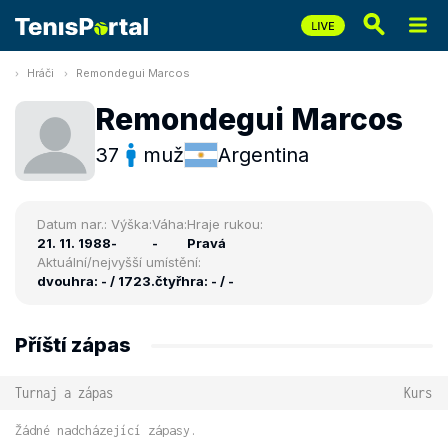
Hráči
Remondegui Marcos
Remondegui Marcos
37
muž
Argentina
Datum nar.:
Výška:
Váha:
Hraje rukou:
21. 11. 1988
-
-
Pravá
Aktuální/nejvyšší umístění:
dvouhra: - / 1723.
čtyřhra: - / -
Příští zápas
Turnaj a zápas
Kurs
Žádné nadcházející zápasy.