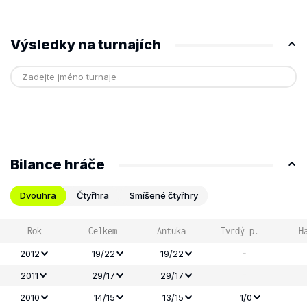
Výsledky na turnajích
Bilance hráče
Dvouhra
Čtyřhra
Smíšené čtyřhry
Rok
Celkem
Antuka
Tvrdý p.
H
-
2012
19/22
19/22
-
2011
29/17
29/17
2010
14/15
13/15
1/0