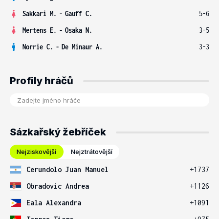
Sakkari M.
-
Gauff C.
5-6
Mertens E.
-
Osaka N.
3-5
Norrie C.
-
De Minaur A.
3-3
Profily hráčů
Sázkařský žebříček
Nejziskovější
Nejztrátovější
Cerundolo Juan Manuel
+1737
Obradovic Andrea
+1126
Eala Alexandra
+1091