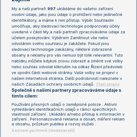
My a naši partneři
997
ukládáme do vašeho zařízení
Žebříček ATP (muži)
Australian Open
osobní údaje, jako jsou údaje o prohlížení nebo jedinečné
Žebříček WTA (ženy)
French Open
identifikátory, a máme k nim přístup. Výběr Souhlasím
umožňuje, aby sledovací technologie podporovaly účely
Sázkařský žebříček
Wimbledon
uvedené v části My a naši partneři zpracováváme údaje za
US Open
účelem poskytování. Výběrem Zamítnout vše nebo
odvoláním svého souhlasu je zakážete. Pokud jsou
Turnaj mistrů
sledovací technologie zakázány, některé zobrazené
Turnaj mistryň
obsahy a reklamy pro vás nemusí být tolik relevantní. Tuto
Aktualní trendy
nabídku můžete kdykoli znovu zobrazit a změnit své volby
nebo souhlas odvolat kliknutím na odkaz Řízení předvoleb
ve spodní části webové stránky. Vaše volby se projeví v
Fotbalové přestupy
našem Internetová stránka. Další podrobnosti naleznete v
Livesport Daily
našich Zásadách ochrany osobních údajů.
Třetí strany
Společně s našimi partnery zpracováváme údaje s
LS Prague Open
tímto cílem:
Používání přesných údajů o zeměpisné poloze . Aktivní
vyhledávání identifikačních údajů v rámci specifických
vlastností zařízení . Ukládání a/nebo přístup k informacím v
Podmínky užití
Nastavení soukromí
zařízení . Personalizovaná reklama a obsah, měření reklam
GDPR a žurnalistika
Reklama
a obsahu, průzkum publika a rozvoj služeb .
Informace o zpracování osobních
Kontakt
Seznam partnerů (dodavatelů)
údajů
Tiráž