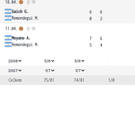
18.04.
Q-1K
Gaich G.
6
6
Remondegui M.
0
2
11.04.
Q-1K
Moyano A.
7
6
Remondegui M.
5
4
-
2008
5/6
5/6
-
2007
1/7
1/7
Celkem
75/81
74/81
1/0