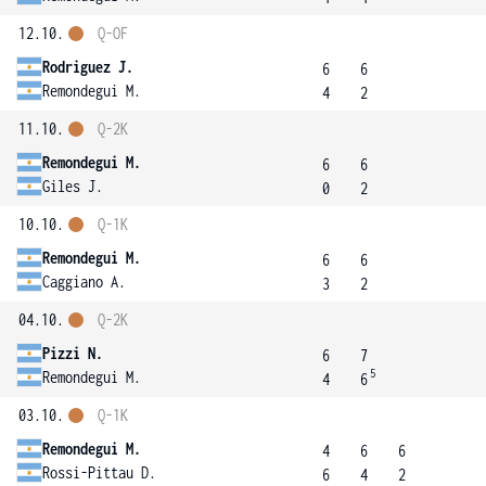
12.10.
Q-OF
Rodriguez J.
6
6
Remondegui M.
4
2
11.10.
Q-2K
Remondegui M.
6
6
Giles J.
0
2
10.10.
Q-1K
Remondegui M.
6
6
Caggiano A.
3
2
04.10.
Q-2K
Pizzi N.
6
7
5
Remondegui M.
4
6
03.10.
Q-1K
Remondegui M.
4
6
6
Rossi-Pittau D.
6
4
2