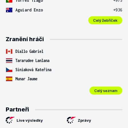
Torres Tiago
+975
Aguiard Enzo
+936
Celý žebříček
Zranění hráči
Diallo Gabriel
Tararudee Lanlana
Siniaková Kateřina
Munar Jaume
Celý seznam
Partneři
Live výsledky
Zprávy