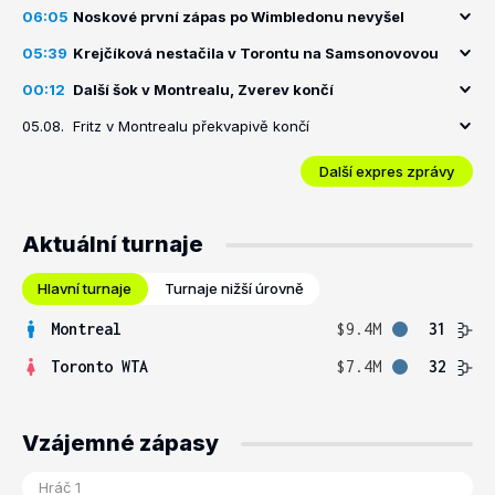
06:05
Noskové první zápas po Wimbledonu nevyšel
05:39
Krejčíková nestačila v Torontu na Samsonovovou
00:12
Další šok v Montrealu, Zverev končí
05.08.
Fritz v Montrealu překvapivě končí
Další expres zprávy
Aktuální turnaje
Hlavní turnaje
Turnaje nižší úrovně
Montreal
$9.4M
31
Toronto WTA
$7.4M
32
Vzájemné zápasy