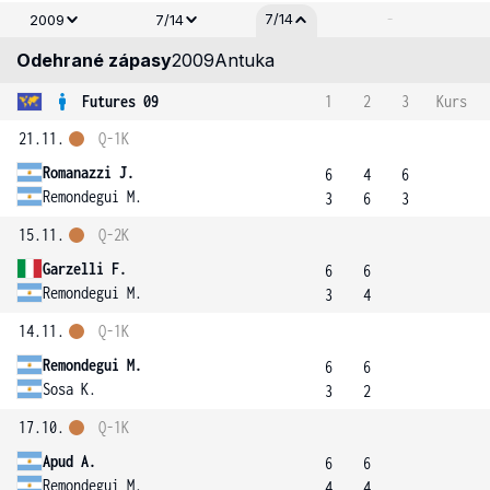
-
7/14
2009
7/14
Odehrané zápasy
2009
Antuka
Futures 09
1
2
3
Kurs
21.11.
Q-1K
Romanazzi J.
6
4
6
Remondegui M.
3
6
3
15.11.
Q-2K
Garzelli F.
6
6
Remondegui M.
3
4
14.11.
Q-1K
Remondegui M.
6
6
Sosa K.
3
2
17.10.
Q-1K
Apud A.
6
6
Remondegui M.
4
4