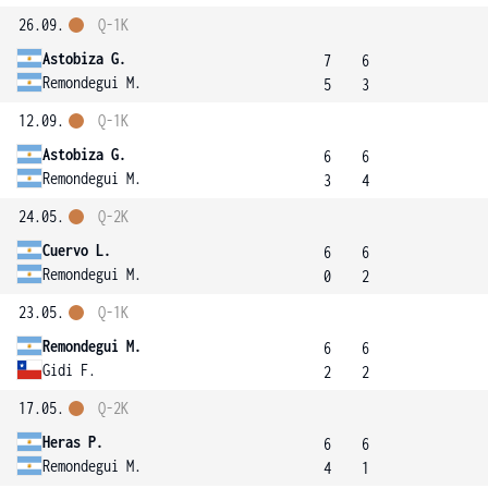
26.09.
Q-1K
Astobiza G.
7
6
Remondegui M.
5
3
12.09.
Q-1K
Astobiza G.
6
6
Remondegui M.
3
4
24.05.
Q-2K
Cuervo L.
6
6
Remondegui M.
0
2
23.05.
Q-1K
Remondegui M.
6
6
Gidi F.
2
2
17.05.
Q-2K
Heras P.
6
6
Remondegui M.
4
1