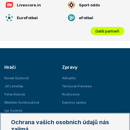
Livescore.in
Sport odds
EuroFotbal
eFotbal
Další partneři
Hráči
Zprávy
Novak Djokovič
Aktuality
Jiří Lehečka
Tenisová Previews
Petra Kvitová
Rozhovory
Markéta Vondroušová
Express zprávy
Iga Swiatek
Marie Bouzková
Ochrana vašich osobních údajů nás
Žebříčky
Kalendář turnajů
zajímá