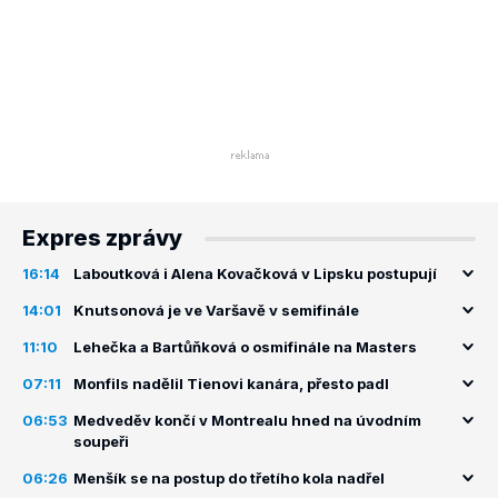
Expres zprávy
16:14
Laboutková i Alena Kovačková v Lipsku postupují
14:01
Knutsonová je ve Varšavě v semifinále
11:10
Lehečka a Bartůňková o osmifinále na Masters
07:11
Monfils nadělil Tienovi kanára, přesto padl
06:53
Medveděv končí v Montrealu hned na úvodním
soupeři
06:26
Menšík se na postup do třetího kola nadřel