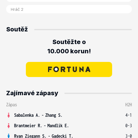
Soutěž
Soutěžte o
10.000 korun!
Zajímavé zápasy
Zápas
H2H
Sabalenka A.
-
Zhang S.
4-1
Brantmeier R.
-
Mandlik E.
0-3
Ryan Ziegann S.
-
Gadecki T.
3-0