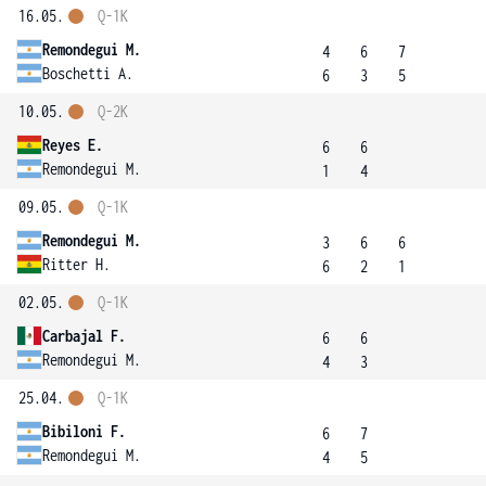
16.05.
Q-1K
Remondegui M.
4
6
7
Boschetti A.
6
3
5
10.05.
Q-2K
Reyes E.
6
6
Remondegui M.
1
4
09.05.
Q-1K
Remondegui M.
3
6
6
Ritter H.
6
2
1
02.05.
Q-1K
Carbajal F.
6
6
Remondegui M.
4
3
25.04.
Q-1K
Bibiloni F.
6
7
Remondegui M.
4
5