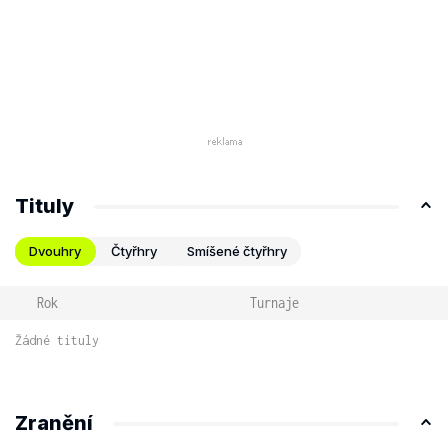
Tituly
Dvouhry
Čtyřhry
Smíšené čtyřhry
Rok
Turnaje
Žádné tituly
Zranění