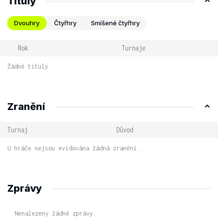
Tituly
Dvouhry
Čtyřhry
Smíšené čtyřhry
Rok
Turnaje
Žádné tituly
Zranění
Turnaj
Důvod
U hráče nejsou evidována žádná zranění.
Zprávy
Nenalezeny žádné zprávy.