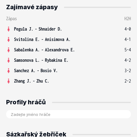
Zajímavé zápasy
Zápas
H2H
Pegula J.
-
Shnaider D.
4-0
Svitolina E.
-
Anisimova A.
4-1
Sabalenka A.
-
Alexandrova E.
5-4
Samsonova L.
-
Rybakina E.
4-2
Sanchez A.
-
Bosio V.
3-2
Zhang J.
-
Zhu C.
2-2
Profily hráčů
Sázkařský žebříček