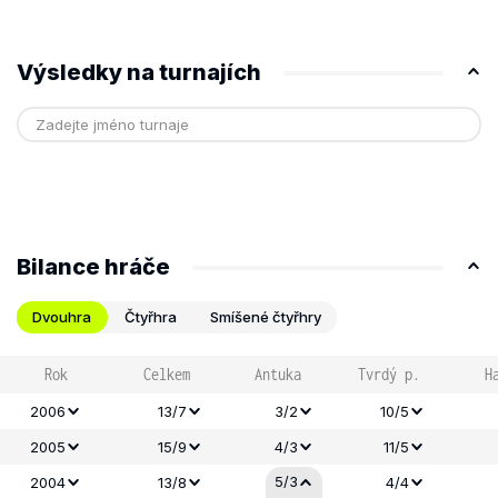
Výsledky na turnajích
Bilance hráče
Dvouhra
Čtyřhra
Smíšené čtyřhry
Rok
Celkem
Antuka
Tvrdý p.
H
2006
13/7
3/2
10/5
2005
15/9
4/3
11/5
5/3
2004
13/8
4/4