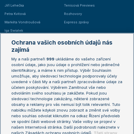
Jiří Lehečka
Tenisová Previews
Petra Kvitová
Rozhovory
Markéta Vondroušová
Express zprávy
Iga Swiatek
Marie Bouzková
Ochrana vašich osobních údajů nás
Žebříčky
Kalendář turnajů
zajímá
My a naši partneři
999
ukládáme do vašeho zařízení
Žebříček ATP (muži)
Australian Open
osobní údaje, jako jsou údaje o prohlížení nebo jedinečné
Žebříček WTA (ženy)
French Open
identifikátory, a máme k nim přístup. Výběr Souhlasím
umožňuje, aby sledovací technologie podporovaly účely
Sázkařský žebříček
Wimbledon
uvedené v části My a naši partneři zpracováváme údaje za
US Open
účelem poskytování. Výběrem Zamítnout vše nebo
odvoláním svého souhlasu je zakážete. Pokud jsou
Turnaj mistrů
sledovací technologie zakázány, některé zobrazené
Turnaj mistryň
obsahy a reklamy pro vás nemusí být tolik relevantní. Tuto
Aktualní trendy
nabídku můžete kdykoli znovu zobrazit a změnit své volby
nebo souhlas odvolat kliknutím na odkaz Řízení předvoleb
ve spodní části webové stránky. Vaše volby se projeví v
Fotbalové přestupy
našem Internetová stránka. Další podrobnosti naleznete v
Livesport Daily
našich Zásadách ochrany osobních údajů.
Třetí strany