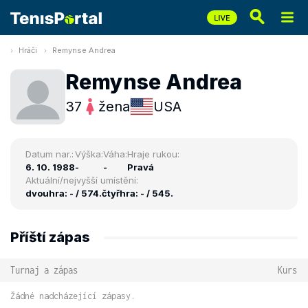
Hráči
Remynse Andrea
Remynse Andrea
37
žena
USA
Datum nar.:
Výška:
Váha:
Hraje rukou:
6. 10. 1988
-
-
Pravá
Aktuální/nejvyšší umístění:
dvouhra: - / 574.
čtyřhra: - / 545.
Příští zápas
Turnaj a zápas
Kurs
Žádné nadcházející zápasy.