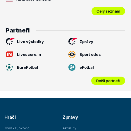
Celý seznam
Partneři
Live výsledky
Zprávy
Livescore.in
Sport odds
EuroFotbal
eFotbal
Další partneři
Hráči
Zprávy
Novak Djokovič
Aktuality