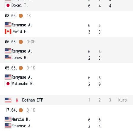
Dokei T.
6
4
4
08.06.
1K
Remynse A.
6
6
David E.
3
3
06.06.
Q-OF
Remynse A.
6
6
Jones B.
2
3
05.06.
Q-1K
Remynse A.
6
6
Watanabe R.
2
0
Dothan ITF
1
2
3
Kurs
17.04.
Q-1K
Marcio K.
6
6
Remynse A.
3
4