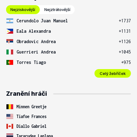
Nejziskovější
Nejztrátovější
Cerundolo Juan Manuel
+1737
Eala Alexandra
+1131
Obradovic Andrea
+1126
Guerrieri Andrea
+1045
Torres Tiago
+975
Celý žebříček
Zranění hráči
Minnen Greetje
Tiafoe Frances
Diallo Gabriel
Tararudee Lanlana