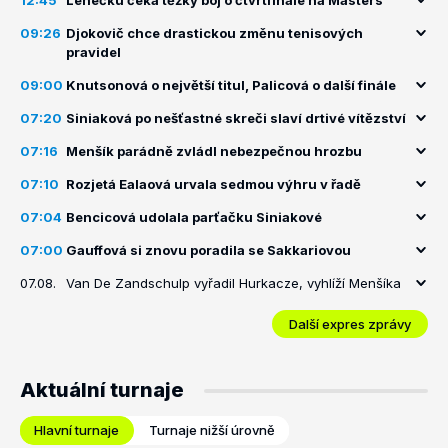
12:45
Lehečku čeká těžký boj o čtvrtfinále na Masters
09:26
Djokovič chce drastickou změnu tenisových
pravidel
09:00
Knutsonová o největší titul, Palicová o další finále
07:20
Siniaková po nešťastné skreči slaví drtivé vítězství
07:16
Menšík parádně zvládl nebezpečnou hrozbu
07:10
Rozjetá Ealaová urvala sedmou výhru v řadě
07:04
Bencicová udolala parťačku Siniakové
07:00
Gauffová si znovu poradila se Sakkariovou
07.08.
Van De Zandschulp vyřadil Hurkacze, vyhlíží Menšíka
Další expres zprávy
Aktuální turnaje
Hlavní turnaje
Turnaje nižší úrovně