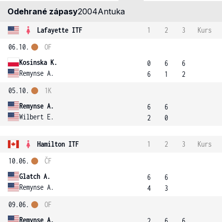
Odehrané zápasy
2004
Antuka
Lafayette ITF
1
2
3
Kurs
06.10.
OF
Kosinska K.
0
6
6
Remynse A.
6
1
2
05.10.
1K
Remynse A.
6
6
Wilbert E.
2
0
Hamilton ITF
1
2
3
Kurs
10.06.
ČF
Glatch A.
6
6
Remynse A.
4
3
09.06.
OF
Remynse A.
2
6
6