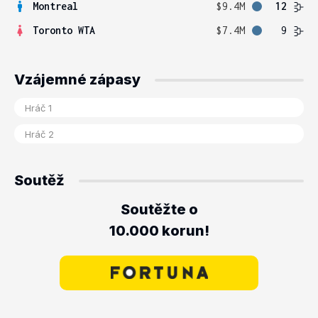
Montreal
$9.4M
12
Toronto WTA
$7.4M
9
Vzájemné zápasy
Soutěž
Soutěžte o
10.000 korun!