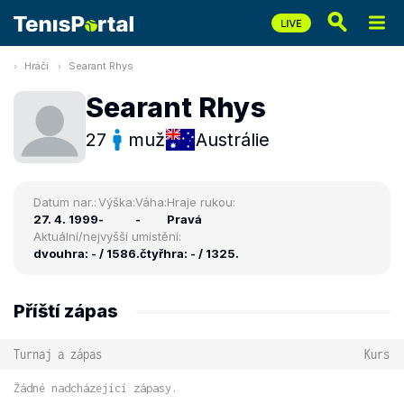
Hráči
Searant Rhys
Searant Rhys
27
muž
Austrálie
Datum nar.:
Výška:
Váha:
Hraje rukou:
27. 4. 1999
-
-
Pravá
Aktuální/nejvyšší umístění:
dvouhra: - / 1586.
čtyřhra: - / 1325.
Příští zápas
Turnaj a zápas
Kurs
Žádné nadcházející zápasy.