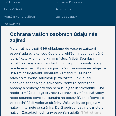
Jiří Lehečka
Tenisová Previews
Petra Kvitová
Rozhovory
Markéta Vondroušová
Express zprávy
Iga Swiatek
Marie Bouzková
Ochrana vašich osobních údajů nás
Žebříčky
Kalendář turnajů
zajímá
My a naši partneři
999
ukládáme do vašeho zařízení
Žebříček ATP (muži)
Australian Open
osobní údaje, jako jsou údaje o prohlížení nebo jedinečné
Žebříček WTA (ženy)
French Open
identifikátory, a máme k nim přístup. Výběr Souhlasím
umožňuje, aby sledovací technologie podporovaly účely
Sázkařský žebříček
Wimbledon
uvedené v části My a naši partneři zpracováváme údaje za
US Open
účelem poskytování. Výběrem Zamítnout vše nebo
odvoláním svého souhlasu je zakážete. Pokud jsou
Turnaj mistrů
sledovací technologie zakázány, některé zobrazené
Turnaj mistryň
obsahy a reklamy pro vás nemusí být tolik relevantní. Tuto
Aktualní trendy
nabídku můžete kdykoli znovu zobrazit a změnit své volby
nebo souhlas odvolat kliknutím na odkaz Řízení předvoleb
ve spodní části webové stránky. Vaše volby se projeví v
Fotbalové přestupy
našem Internetová stránka. Další podrobnosti naleznete v
Livesport Daily
našich Zásadách ochrany osobních údajů.
Třetí strany