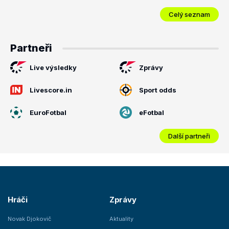
Celý seznam
Partneři
Live výsledky
Zprávy
Livescore.in
Sport odds
EuroFotbal
eFotbal
Další partneři
Hráči
Zprávy
Novak Djokovič
Aktuality