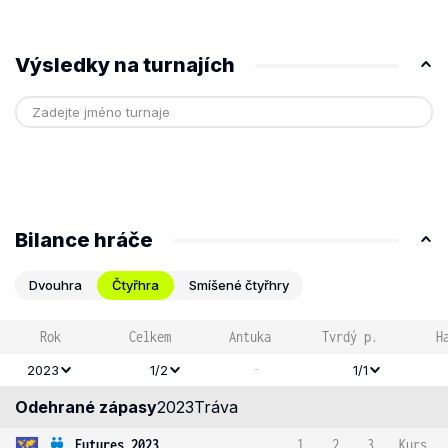
Výsledky na turnajích
Bilance hráče
Dvouhra
Čtyřhra
Smíšené čtyřhry
Rok
Celkem
Antuka
Tvrdý p.
H
-
2023
1/2
1/1
Odehrané zápasy
2023
Tráva
Futures 2023
1
2
3
Kurs