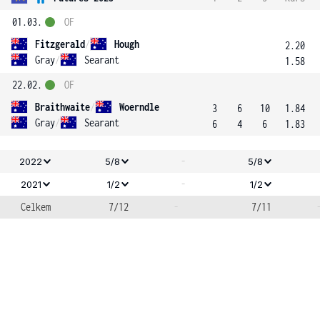
01.03.
OF
Fitzgerald
/
Hough
2.20
Gray
/
Searant
1.58
22.02.
OF
Braithwaite
/
Woerndle
3
6
10
1.84
Gray
/
Searant
6
4
6
1.83
-
2022
5/8
5/8
-
2021
1/2
1/2
Celkem
7/12
-
7/11