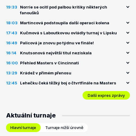
19:33
Norrie se ocitl pod palbou kritiky některých
fanoušků
18:03
Martincová podstoupila další operaci kolena
17:43
Kučmová s Laboutkovou ovládly turnaj v Lipsku
16:49
Palicová je znovu po týdnu ve finále!
16:14
Knutsonová největší titul nezískala
16:00
Přehled Masters v Cincinnati
13:29
Krádež v přímém přenosu
12:45
Lehečku čeká těžký boj o čtvrtfinále na Masters
Další expres zprávy
Aktuální turnaje
Hlavní turnaje
Turnaje nižší úrovně