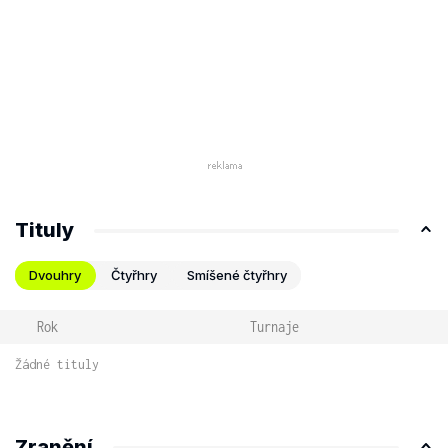
Tituly
Dvouhry
Čtyřhry
Smíšené čtyřhry
Rok
Turnaje
Žádné tituly
Zranění