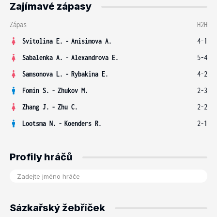
Zajímavé zápasy
Zápas
H2H
Svitolina E.
-
Anisimova A.
4-1
Sabalenka A.
-
Alexandrova E.
5-4
Samsonova L.
-
Rybakina E.
4-2
Fomin S.
-
Zhukov M.
2-3
Zhang J.
-
Zhu C.
2-2
Lootsma N.
-
Koenders R.
2-1
Profily hráčů
Sázkařský žebříček