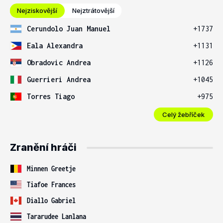
Nejziskovější
Nejztrátovější
Cerundolo Juan Manuel
+1737
Eala Alexandra
+1131
Obradovic Andrea
+1126
Guerrieri Andrea
+1045
Torres Tiago
+975
Celý žebříček
Zranění hráči
Minnen Greetje
Tiafoe Frances
Diallo Gabriel
Tararudee Lanlana