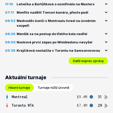
11:10
Lehečka a Bartůňková o osmifinále na Masters
07:11
Monfils nadělil Tienovi kanára, přesto padl
06:53
Medveděv končí v Montrealu hned na úvodním
soupeři
06:26
Menšík se na postup do třetího kola nadřel
06:05
Noskové první zápas po Wimbledonu nevyšel
05:39
Krejčíková nestačila v Torontu na Samsonovovou
Další expres zprávy
Aktuální turnaje
Hlavní turnaje
Turnaje nižší úrovně
Montreal
$9.4M
31
Toronto WTA
$7.4M
29