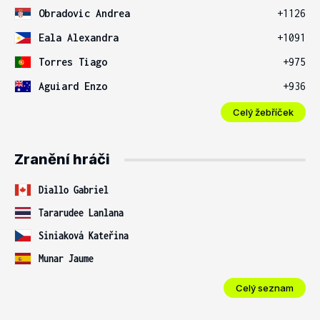
Obradovic Andrea
+1126
Eala Alexandra
+1091
Torres Tiago
+975
Aguiard Enzo
+936
Celý žebříček
Zranění hráči
Diallo Gabriel
Tararudee Lanlana
Siniaková Kateřina
Munar Jaume
Celý seznam