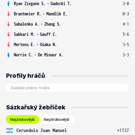
Ryan Ziegann S.
-
Gadecki T.
3-0
Brantmeier R.
-
Mandlik E.
0-3
Sabalenka A.
-
Zhang S.
4-1
Sakkari M.
-
Gauff C.
5-6
Mertens E.
-
Osaka N.
3-5
Norrie C.
-
De Minaur A.
3-3
Profily hráčů
Sázkařský žebříček
Nejziskovější
Nejztrátovější
Cerundolo Juan Manuel
+1737