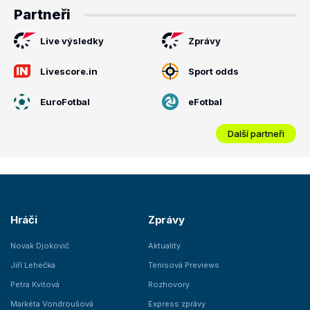
Partneři
Live výsledky
Zprávy
Livescore.in
Sport odds
EuroFotbal
eFotbal
Další partneři
Hráči
Zprávy
Novak Djokovič
Aktuality
Jiří Lehečka
Tenisová Previews
Petra Kvitová
Rozhovory
Markéta Vondroušová
Express zprávy