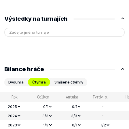
Výsledky na turnajích
Bilance hráče
Dvouhra
Čtyřhra
Smíšené čtyřhry
Rok
Celkem
Antuka
Tvrdý p.
H
-
2025
0/1
0/1
-
2024
3/3
3/3
2023
1/3
0/1
1/2