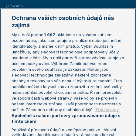
Iga Swiatek
Marie Bouzková
Ochrana vašich osobních údajů nás
Žebříčky
Kalendář turnajů
zajímá
My a naši partneři
997
ukládáme do vašeho zařízení
Žebříček ATP (muži)
Australian Open
osobní údaje, jako jsou údaje o prohlížení nebo jedinečné
Žebříček WTA (ženy)
French Open
identifikátory, a máme k nim přístup. Výběr Souhlasím
umožňuje, aby sledovací technologie podporovaly účely
Sázkařský žebříček
Wimbledon
uvedené v části My a naši partneři zpracováváme údaje za
US Open
účelem poskytování. Výběrem Zamítnout vše nebo
odvoláním svého souhlasu je zakážete. Pokud jsou
Turnaj mistrů
sledovací technologie zakázány, některé zobrazené
Turnaj mistryň
obsahy a reklamy pro vás nemusí být tolik relevantní. Tuto
Aktualní trendy
nabídku můžete kdykoli znovu zobrazit a změnit své volby
nebo souhlas odvolat kliknutím na odkaz Řízení předvoleb
ve spodní části webové stránky. Vaše volby se projeví v
Fotbalové přestupy
našem Internetová stránka. Další podrobnosti naleznete v
Livesport Daily
našich Zásadách ochrany osobních údajů.
Třetí strany
Společně s našimi partnery zpracováváme údaje s
LS Prague Open
tímto cílem:
Používání přesných údajů o zeměpisné poloze . Aktivní
vyhledávání identifikačních údajů v rámci specifických