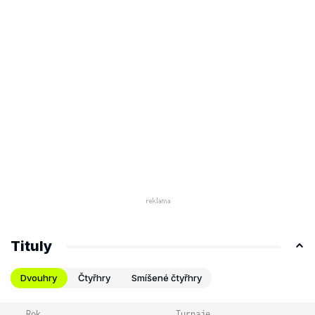
Tituly
Dvouhry
Čtyřhry
Smíšené čtyřhry
Rok
Turnaje