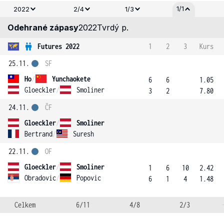
1/1
2022
2/4
1/3
Odehrané zápasy
2022
Tvrdý p.
Futures 2022
1
2
3
Kurs
25.11.
SF
Ho
/
Yunchaokete
6
6
1.05
Gloeckler
/
Smoliner
3
2
7.80
24.11.
ČF
Gloeckler
/
Smoliner
Bertrand
/
Suresh
22.11.
OF
Gloeckler
/
Smoliner
1
6
10
2.42
Obradovic
/
Popovic
6
1
4
1.48
Celkem
6/11
4/8
2/3