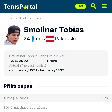
Hráči
Smoliner Tobias
Smoliner Tobias
24
muž
Rakousko
Datum nar.:
Výška:
Váha:
Hraje rukou:
12. 6. 2002
-
-
Pravá
Aktuální/nejvyšší umístění:
dvouhra: - / 1591.
čtyřhra: - / 1439.
Příští zápas
Turnaj a zápas
Kurs
Žádné nadcházející zápasy.