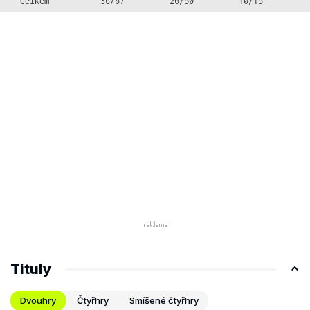
Celkem
36/67
26/50
10/15
Tituly
Dvouhry
Čtyřhry
Smíšené čtyřhry