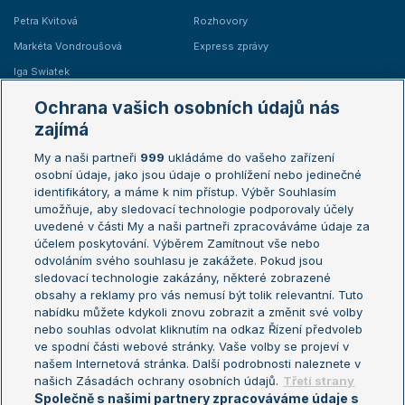
Petra Kvitová
Rozhovory
Markéta Vondroušová
Express zprávy
Iga Swiatek
Marie Bouzková
Ochrana vašich osobních údajů nás
Žebříčky
Kalendář turnajů
zajímá
My a naši partneři
999
ukládáme do vašeho zařízení
Žebříček ATP (muži)
Australian Open
osobní údaje, jako jsou údaje o prohlížení nebo jedinečné
Žebříček WTA (ženy)
French Open
identifikátory, a máme k nim přístup. Výběr Souhlasím
umožňuje, aby sledovací technologie podporovaly účely
Sázkařský žebříček
Wimbledon
uvedené v části My a naši partneři zpracováváme údaje za
US Open
účelem poskytování. Výběrem Zamítnout vše nebo
odvoláním svého souhlasu je zakážete. Pokud jsou
Turnaj mistrů
sledovací technologie zakázány, některé zobrazené
Turnaj mistryň
obsahy a reklamy pro vás nemusí být tolik relevantní. Tuto
Aktualní trendy
nabídku můžete kdykoli znovu zobrazit a změnit své volby
nebo souhlas odvolat kliknutím na odkaz Řízení předvoleb
ve spodní části webové stránky. Vaše volby se projeví v
Fotbalové přestupy
našem Internetová stránka. Další podrobnosti naleznete v
Livesport Daily
našich Zásadách ochrany osobních údajů.
Třetí strany
Společně s našimi partnery zpracováváme údaje s
LS Prague Open