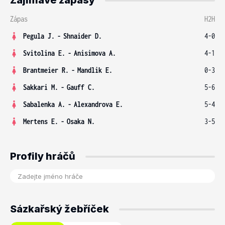
Zajímavé zápasy
Zápas
H2H
Pegula J.
-
Shnaider D.
4-0
Svitolina E.
-
Anisimova A.
4-1
Brantmeier R.
-
Mandlik E.
0-3
Sakkari M.
-
Gauff C.
5-6
Sabalenka A.
-
Alexandrova E.
5-4
Mertens E.
-
Osaka N.
3-5
Profily hráčů
Sázkařský žebříček