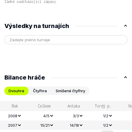
Žádné nadcházející zápasy.
Výsledky na turnajích
Bilance hráče
Dvouhra
Čtyřhra
Smíšené čtyřhry
Rok
Celkem
Antuka
Tvrdý p.
H
2008
4/5
3/3
1/2
2007
15/21
14/18
1/2