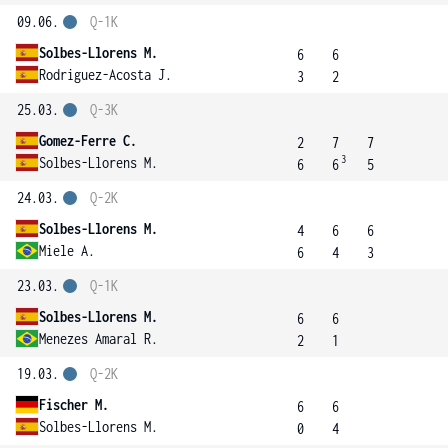
09.06.
Q-1K
Solbes-Llorens M.
6
6
Rodriguez-Acosta J.
3
2
25.03.
Q-3K
Gomez-Ferre C.
2
7
7
3
Solbes-Llorens M.
6
6
5
24.03.
Q-2K
Solbes-Llorens M.
4
6
6
Miele A.
6
4
3
23.03.
Q-1K
Solbes-Llorens M.
6
6
Menezes Amaral R.
2
1
19.03.
Q-2K
Fischer M.
6
6
Solbes-Llorens M.
0
4