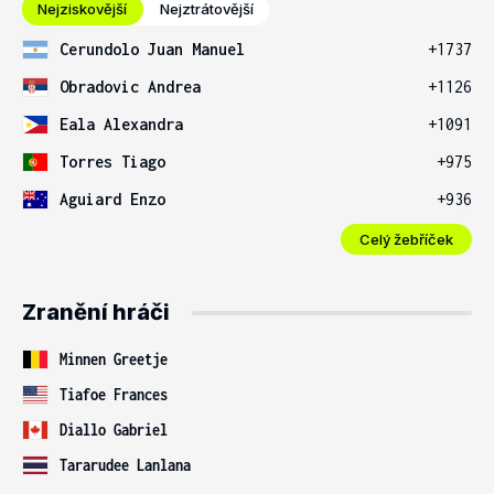
Nejziskovější
Nejztrátovější
Cerundolo Juan Manuel
+1737
Obradovic Andrea
+1126
Eala Alexandra
+1091
Torres Tiago
+975
Aguiard Enzo
+936
Celý žebříček
Zranění hráči
Minnen Greetje
Tiafoe Frances
Diallo Gabriel
Tararudee Lanlana