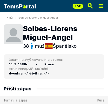
Hráči
Solbes-Llorens Miguel-Angel
Solbes-Llorens
Miguel-Angel
38
muž
Španělsko
Datum nar.:
Výška:
Váha:
Hraje rukou:
16. 3. 1988
-
-
Pravá
Aktuální/nejvyšší umístění:
dvouhra: - / -
čtyřhra: - / -
Příští zápas
Turnaj a zápas
Kurs