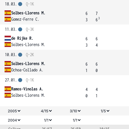
18.03.
Q-1K
Solbes-Llorens M.
6
7
3
Gomez-Ferre C.
3
6
11.03.
Q-3K
de Rijke R.
6
6
Solbes-Llorens M.
3
4
10.03.
Q-2K
Solbes-Llorens M.
6
6
Ochoa-Collado A.
1
0
27.01.
Q-1K
Ramos-Vinolas A.
4
4
Solbes-Llorens M.
0
1
2005
4/15
3/10
1/5
-
2004
1/1
1/1