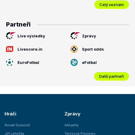
Celý seznam
Partneři
Live výsledky
Zprávy
Livescore.in
Sport odds
EuroFotbal
eFotbal
Další partneři
Hráči
Zprávy
Novak Djokovič
Aktuality
Jiří Lehečka
Tenisová Previews