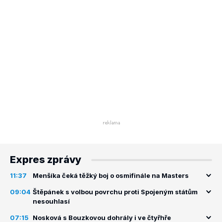
Expres zprávy
11:37
Menšíka čeká těžký boj o osmifinále na Masters
09:04
Štěpánek s volbou povrchu proti Spojeným státům
nesouhlasí
07:15
Nosková s Bouzkovou dohrály i ve čtyřhře