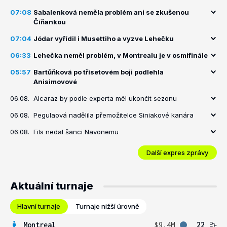
07:08
Sabalenková neměla problém ani se zkušenou
Číňankou
07:04
Jódar vyřídil i Musettiho a vyzve Lehečku
06:33
Lehečka neměl problém, v Montrealu je v osmifinále
05:57
Bartůňková po třísetovém boji podlehla
Anisimovové
06.08.
Alcaraz by podle experta měl ukončit sezonu
06.08.
Pegulaová nadělila přemožitelce Siniakové kanára
06.08.
Fils nedal šanci Navonemu
Další expres zprávy
Aktuální turnaje
Hlavní turnaje
Turnaje nižší úrovně
Montreal
$9.4M
22