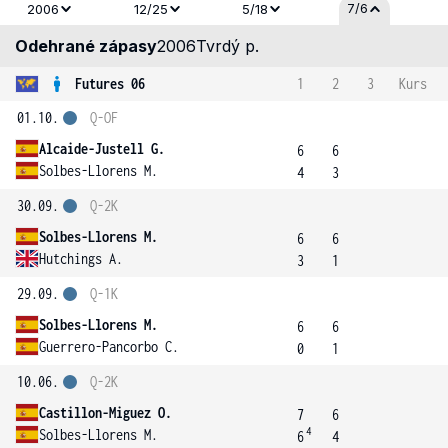
7/6
2006
12/25
5/18
Odehrané zápasy
2006
Tvrdý p.
Futures 06
1
2
3
Kurs
01.10.
Q-OF
Alcaide-Justell G.
6
6
Solbes-Llorens M.
4
3
30.09.
Q-2K
Solbes-Llorens M.
6
6
Hutchings A.
3
1
29.09.
Q-1K
Solbes-Llorens M.
6
6
Guerrero-Pancorbo C.
0
1
10.06.
Q-2K
Castillon-Miguez O.
7
6
4
Solbes-Llorens M.
6
4