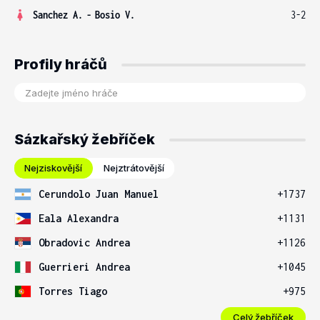
Sanchez A.
-
Bosio V.
3-2
Profily hráčů
Sázkařský žebříček
Nejziskovější
Nejztrátovější
Cerundolo Juan Manuel
+1737
Eala Alexandra
+1131
Obradovic Andrea
+1126
Guerrieri Andrea
+1045
Torres Tiago
+975
Celý žebříček