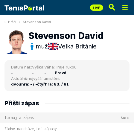
Hráči
Stevenson David
Stevenson David
muž
Velká Británie
Datum nar.:
Výška:
Váha:
Hraje rukou:
-
-
-
Pravá
Aktuální/nejvyšší umístění:
dvouhra: - / -
čtyřhra: 83. / 81.
Příští zápas
Turnaj a zápas
Kurs
Žádné nadcházející zápasy.