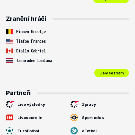
Zranění hráči
Minnen Greetje
Tiafoe Frances
Diallo Gabriel
Tararudee Lanlana
Celý seznam
Partneři
Live výsledky
Zprávy
Livescore.in
Sport odds
EuroFotbal
eFotbal