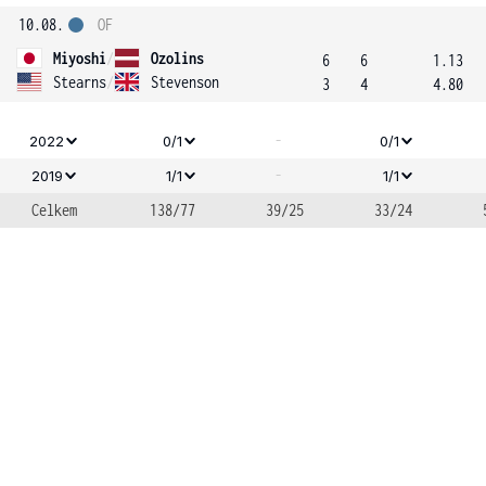
10.08.
OF
Miyoshi
/
Ozolins
6
6
1.13
Stearns
/
Stevenson
3
4
4.80
-
2022
0/1
0/1
-
2019
1/1
1/1
Celkem
138/77
39/25
33/24