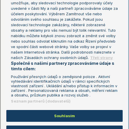
umožňuje, aby sledovací technologie podporovaly účely
Sázkařský žebříček
Wimbledon
uvedené v části My a naši partneři zpracováváme údaje za
US Open
účelem poskytování. Výběrem Zamítnout vše nebo
odvoláním svého souhlasu je zakážete. Pokud jsou
Turnaj mistrů
sledovací technologie zakázány, některé zobrazené
Turnaj mistryň
obsahy a reklamy pro vás nemusí být tolik relevantní. Tuto
Aktualní trendy
nabídku můžete kdykoli znovu zobrazit a změnit své volby
nebo souhlas odvolat kliknutím na odkaz Řízení předvoleb
ve spodní části webové stránky. Vaše volby se projeví v
Fotbalové přestupy
našem Internetová stránka. Další podrobnosti naleznete v
Livesport Daily
našich Zásadách ochrany osobních údajů.
Třetí strany
Společně s našimi partnery zpracováváme údaje s
LS Prague Open
tímto cílem:
Používání přesných údajů o zeměpisné poloze . Aktivní
vyhledávání identifikačních údajů v rámci specifických
vlastností zařízení . Ukládání a/nebo přístup k informacím v
Podmínky užití
Nastavení soukromí
zařízení . Personalizovaná reklama a obsah, měření reklam
GDPR a žurnalistika
Reklama
a obsahu, průzkum publika a rozvoj služeb .
Informace o zpracování osobních
Kontakt
Seznam partnerů (dodavatelů)
údajů
Tiráž
Souhlasím
Copyright © 2008-2026 TenisPortal.cz. Využíváme zpravodajství ČTK.