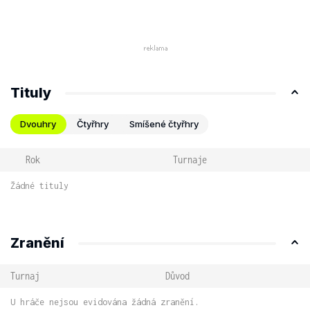
Tituly
Dvouhry
Čtyřhry
Smíšené čtyřhry
Rok
Turnaje
Žádné tituly
Zranění
Turnaj
Důvod
U hráče nejsou evidována žádná zranění.