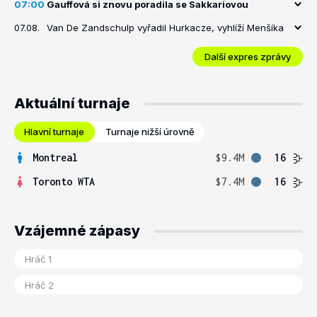
07:00
Gauffová si znovu poradila se Sakkariovou
07.08.
Van De Zandschulp vyřadil Hurkacze, vyhlíží Menšíka
Další expres zprávy
Aktuální turnaje
Hlavní turnaje
Turnaje nižší úrovně
Montreal
$9.4M
16
Toronto WTA
$7.4M
16
Vzájemné zápasy