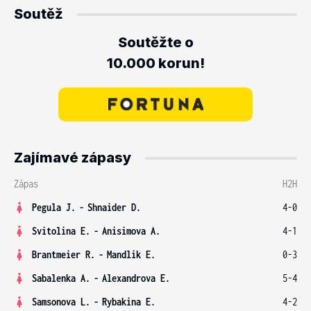
Soutěž
Soutěžte o
10.000 korun!
Zajímavé zápasy
Zápas
H2H
Pegula J.
-
Shnaider D.
4-0
Svitolina E.
-
Anisimova A.
4-1
Brantmeier R.
-
Mandlik E.
0-3
Sabalenka A.
-
Alexandrova E.
5-4
Samsonova L.
-
Rybakina E.
4-2