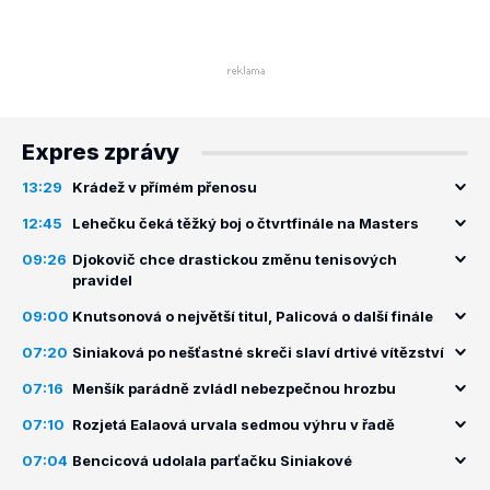
Expres zprávy
13:29
Krádež v přímém přenosu
12:45
Lehečku čeká těžký boj o čtvrtfinále na Masters
09:26
Djokovič chce drastickou změnu tenisových
pravidel
09:00
Knutsonová o největší titul, Palicová o další finále
07:20
Siniaková po nešťastné skreči slaví drtivé vítězství
07:16
Menšík parádně zvládl nebezpečnou hrozbu
07:10
Rozjetá Ealaová urvala sedmou výhru v řadě
07:04
Bencicová udolala parťačku Siniakové