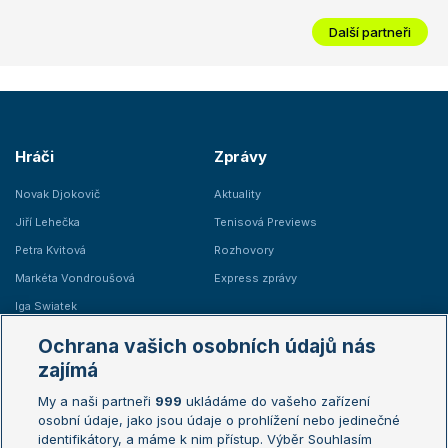
Další partneři
Hráči
Zprávy
Novak Djokovič
Aktuality
Jiří Lehečka
Tenisová Previews
Petra Kvitová
Rozhovory
Markéta Vondroušová
Express zprávy
Iga Swiatek
Marie Bouzková
Ochrana vašich osobních údajů nás
Žebříčky
Kalendář turnajů
zajímá
My a naši partneři
999
ukládáme do vašeho zařízení
Žebříček ATP (muži)
Australian Open
osobní údaje, jako jsou údaje o prohlížení nebo jedinečné
Žebříček WTA (ženy)
French Open
identifikátory, a máme k nim přístup. Výběr Souhlasím