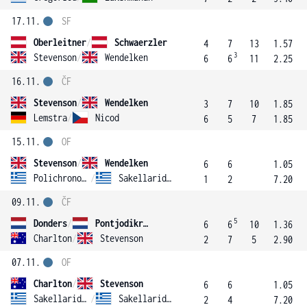
17.11.
SF
Oberleitner
/
Schwaerzler
4
7
13
1.57
3
Stevenson
/
Wendelken
6
6
11
2.25
16.11.
ČF
Stevenson
/
Wendelken
3
7
10
1.85
Lemstra
/
Nicod
6
5
7
1.85
15.11.
OF
Stevenson
/
Wendelken
6
6
1.05
Polichronopoulos
/
Sakellaridis
1
2
7.20
09.11.
ČF
5
Donders
/
Pontjodikromo
6
6
10
1.36
Charlton
/
Stevenson
2
7
5
2.90
07.11.
OF
Charlton
/
Stevenson
6
6
1.05
Sakellaridis
/
Sakellaridis
2
4
7.20