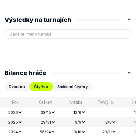
Výsledky na turnajích
Bilance hráče
Dvouhra
Čtyřhra
Smíšené čtyřhry
Rok
Celkem
Antuka
Tvrdý p.
H
-
2026
38/15
12/6
2025
29/31
9/9
2/8
2024
56/24
18/10
23/11