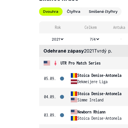
Dvouhra
Čtyřhra
Smíšené čtyřhry
Rok
Celkem
Antuka
-
2021
7/4
Odehrané zápasy
2021
Tvrdý p.
UTR Pro Match Series
Stoica Denise-Antonela
05.09.
Dekmeijere Liga
Stoica Denise-Antonela
04.09.
Simme Ireland
Newborn Rhiann
03.09.
Stoica Denise-Antonela