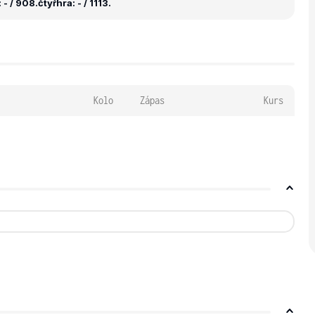
 - / 908.
čtyřhra: - / 1113.
Kolo
Zápas
Kurs