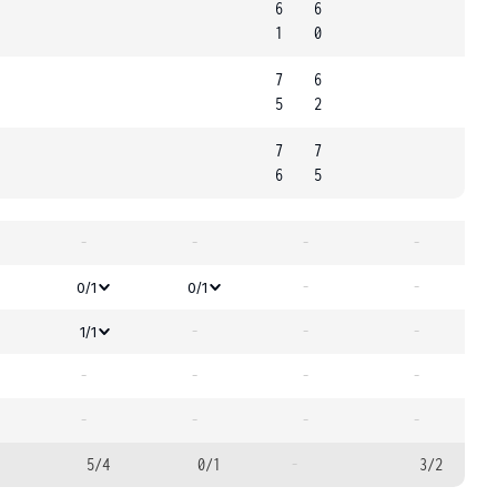
6
6
1
0
7
6
5
2
7
7
6
5
-
-
-
-
-
-
0/1
0/1
-
-
-
1/1
-
-
-
-
-
-
-
-
5/4
0/1
-
3/2