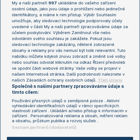
My a naši partneři
997
ukládáme do vašeho zařízení
Žebříček ATP (muži)
Australian Open
osobní údaje, jako jsou údaje o prohlížení nebo jedinečné
Žebříček WTA (ženy)
French Open
identifikátory, a máme k nim přístup. Výběr Souhlasím
umožňuje, aby sledovací technologie podporovaly účely
Sázkařský žebříček
Wimbledon
uvedené v části My a naši partneři zpracováváme údaje za
US Open
účelem poskytování. Výběrem Zamítnout vše nebo
odvoláním svého souhlasu je zakážete. Pokud jsou
Turnaj mistrů
sledovací technologie zakázány, některé zobrazené
Turnaj mistryň
obsahy a reklamy pro vás nemusí být tolik relevantní. Tuto
Aktualní trendy
nabídku můžete kdykoli znovu zobrazit a změnit své volby
nebo souhlas odvolat kliknutím na odkaz Řízení předvoleb
ve spodní části webové stránky. Vaše volby se projeví v
Fotbalové přestupy
našem Internetová stránka. Další podrobnosti naleznete v
Livesport Daily
našich Zásadách ochrany osobních údajů.
Třetí strany
Společně s našimi partnery zpracováváme údaje s
LS Prague Open
tímto cílem:
Používání přesných údajů o zeměpisné poloze . Aktivní
vyhledávání identifikačních údajů v rámci specifických
vlastností zařízení . Ukládání a/nebo přístup k informacím v
Podmínky užití
Nastavení soukromí
zařízení . Personalizovaná reklama a obsah, měření reklam
GDPR a žurnalistika
Reklama
a obsahu, průzkum publika a rozvoj služeb .
Informace o zpracování osobních
Kontakt
Seznam partnerů (dodavatelů)
údajů
Tiráž