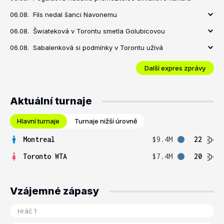
06.08.
Fils nedal šanci Navonemu
06.08.
Šwiateková v Torontu smetla Golubicovou
06.08.
Sabalenková si podmínky v Torontu užívá
Další expres zprávy
Aktuální turnaje
Hlavní turnaje
Turnaje nižší úrovně
Montreal
$9.4M
22
Toronto WTA
$7.4M
20
Vzájemné zápasy