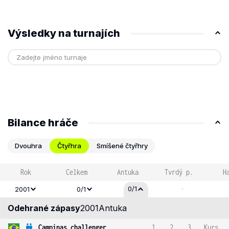
Výsledky na turnajích
Bilance hráče
Dvouhra
Čtyřhra
Smíšené čtyřhry
Rok
Celkem
Antuka
Tvrdý p.
H
-
0/1
2001
0/1
Odehrané zápasy
2001
Antuka
Campinas challenger
1
2
3
Kurs