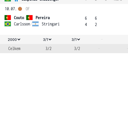
10.07.
OF
Couto
/
Pereira
6
6
Carlsson
/
Stringari
4
2
-
2000
3/1
3/1
Celkem
3/2
3/2
-