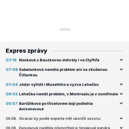
Expres zprávy
07:15
Nosková s Bouzkovou dohrály i ve čtyřhře
07:08
Sabalenková neměla problém ani se zkušenou
Číňankou
07:04
Jódar vyřídil i Musettiho a vyzve Lehečku
06:33
Lehečka neměl problém, v Montrealu je v osmifinále
05:57
Bartůňková po třísetovém boji podlehla
Anisimovové
06.08.
Alcaraz by podle experta měl ukončit sezonu
06.08.
Pegulaová nadělila přemožitelce Siniakové kanára