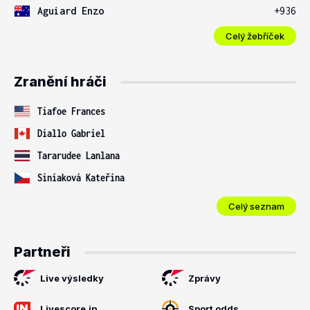
Aguiard Enzo
+936
Celý žebříček
Zranění hráči
Tiafoe Frances
Diallo Gabriel
Tararudee Lanlana
Siniaková Kateřina
Celý seznam
Partneři
Live výsledky
Zprávy
Livescore.in
Sport odds