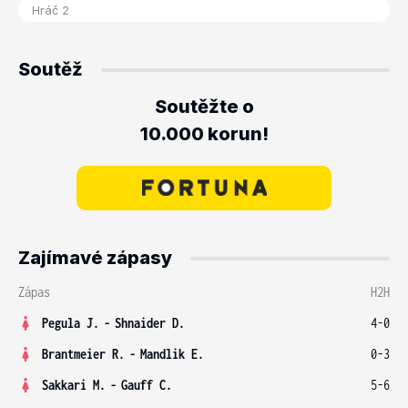
Soutěž
Soutěžte o
10.000 korun!
Zajímavé zápasy
Zápas
H2H
Pegula J.
-
Shnaider D.
4-0
Brantmeier R.
-
Mandlik E.
0-3
Sakkari M.
-
Gauff C.
5-6