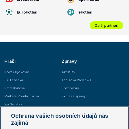
EuroFotbal
eFotbal
Další partneři
Hráči
Zprávy
Novak Djokovič
Aktuality
Jiří Lehečka
Tenisová Previews
Petra Kvitová
Rozhovory
Markéta Vondroušová
Express zprávy
Iga Swiatek
Marie Bouzková
Ochrana vašich osobních údajů nás
Žebříčky
Kalendář turnajů
zajímá