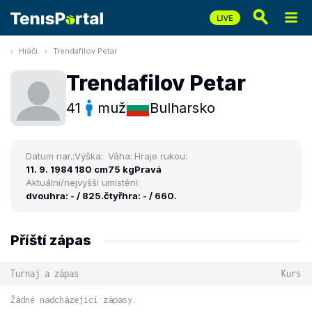
Hráči
Trendafilov Petar
Trendafilov Petar
41
muž
Bulharsko
Datum nar.:
Výška:
Váha:
Hraje rukou:
11. 9. 1984
180 cm
75 kg
Pravá
Aktuální/nejvyšší umístění:
dvouhra: - / 825.
čtyřhra: - / 660.
Příští zápas
Turnaj a zápas
Kurs
Žádné nadcházející zápasy.