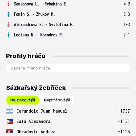
Samsonova L.
-
Rybakina E.
4-2
Fomin S.
-
Zhukov M.
2-3
Alexandrova E.
-
Svitolina E.
1-3
Lootsma N.
-
Koenders R.
2-1
Profily hráčů
Sázkařský žebříček
Nejziskovější
Nejztrátovější
Cerundolo Juan Manuel
+1737
Eala Alexandra
+1131
Obradovic Andrea
+1126