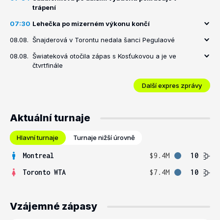
trápení
07:30
Lehečka po mizerném výkonu končí
08.08.
Šnajderová v Torontu nedala šanci Pegulaové
08.08.
Šwiateková otočila zápas s Kosťukovou a je ve
čtvrtfinále
Další expres zprávy
Aktuální turnaje
Hlavní turnaje
Turnaje nižší úrovně
Montreal
$9.4M
10
Toronto WTA
$7.4M
10
Vzájemné zápasy