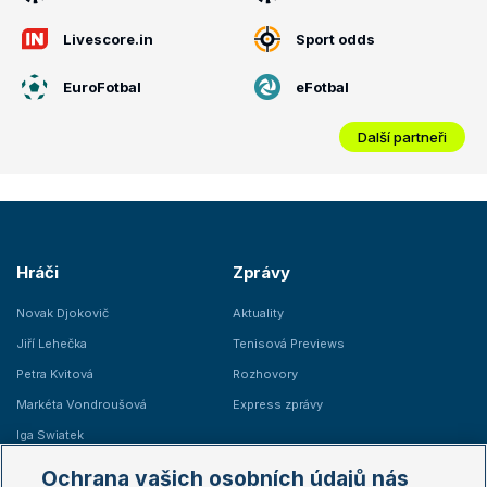
Livescore.in
Sport odds
EuroFotbal
eFotbal
Další partneři
Hráči
Zprávy
Novak Djokovič
Aktuality
Jiří Lehečka
Tenisová Previews
Petra Kvitová
Rozhovory
Markéta Vondroušová
Express zprávy
Iga Swiatek
Marie Bouzková
Ochrana vašich osobních údajů nás