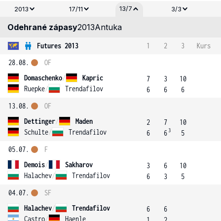
13/7
2013
17/11
3/3
Odehrané zápasy
2013
Antuka
Futures 2013
1
2
3
Kurs
28.08.
OF
Domaschenko
/
Kapric
7
3
10
Ruepke
/
Trendafilov
6
6
6
13.08.
OF
Dettinger
/
Maden
2
7
10
3
Schulte
/
Trendafilov
6
6
5
05.07.
F
Demois
/
Sakharov
3
6
10
Halachev
/
Trendafilov
6
3
5
04.07.
SF
Halachev
/
Trendafilov
6
6
Castro
/
Haenle
1
2