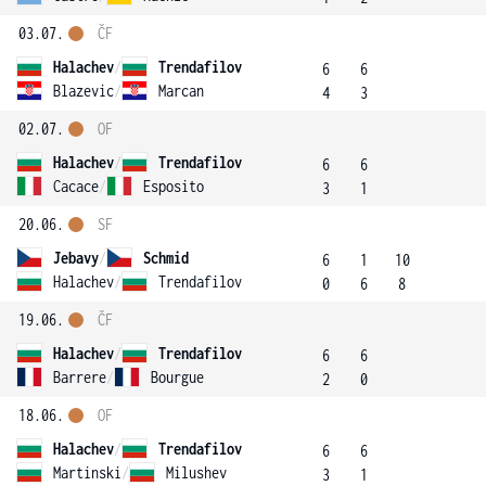
03.07.
ČF
Halachev
/
Trendafilov
6
6
Blazevic
/
Marcan
4
3
02.07.
OF
Halachev
/
Trendafilov
6
6
Cacace
/
Esposito
3
1
20.06.
SF
Jebavy
/
Schmid
6
1
10
Halachev
/
Trendafilov
0
6
8
19.06.
ČF
Halachev
/
Trendafilov
6
6
Barrere
/
Bourgue
2
0
18.06.
OF
Halachev
/
Trendafilov
6
6
Martinski
/
Milushev
3
1