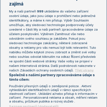
Žebříčky
Kalendář turnajů
zajímá
My a naši partneři
999
ukládáme do vašeho zařízení
Žebříček ATP (muži)
Australian Open
osobní údaje, jako jsou údaje o prohlížení nebo jedinečné
Žebříček WTA (ženy)
French Open
identifikátory, a máme k nim přístup. Výběr Souhlasím
umožňuje, aby sledovací technologie podporovaly účely
Sázkařský žebříček
Wimbledon
uvedené v části My a naši partneři zpracováváme údaje za
US Open
účelem poskytování. Výběrem Zamítnout vše nebo
odvoláním svého souhlasu je zakážete. Pokud jsou
Turnaj mistrů
sledovací technologie zakázány, některé zobrazené
Turnaj mistryň
obsahy a reklamy pro vás nemusí být tolik relevantní. Tuto
Aktualní trendy
nabídku můžete kdykoli znovu zobrazit a změnit své volby
nebo souhlas odvolat kliknutím na odkaz Řízení předvoleb
ve spodní části webové stránky. Vaše volby se projeví v
Fotbalové přestupy
našem Internetová stránka. Další podrobnosti naleznete v
Livesport Daily
našich Zásadách ochrany osobních údajů.
Třetí strany
Společně s našimi partnery zpracováváme údaje s
LS Prague Open
tímto cílem:
Používání přesných údajů o zeměpisné poloze . Aktivní
vyhledávání identifikačních údajů v rámci specifických
vlastností zařízení . Ukládání a/nebo přístup k informacím v
Podmínky užití
Nastavení soukromí
zařízení . Personalizovaná reklama a obsah, měření reklam
GDPR a žurnalistika
Reklama
a obsahu, průzkum publika a rozvoj služeb .
Informace o zpracování osobních
Kontakt
Seznam partnerů (dodavatelů)
údajů