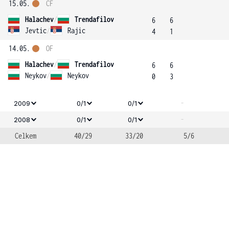
15.05.
ČF
Halachev
/
Trendafilov
6
6
Jevtic
/
Rajic
4
1
14.05.
OF
Halachev
/
Trendafilov
6
6
Neykov
/
Neykov
0
3
-
2009
0/1
0/1
-
2008
0/1
0/1
Celkem
40/29
33/20
5/6