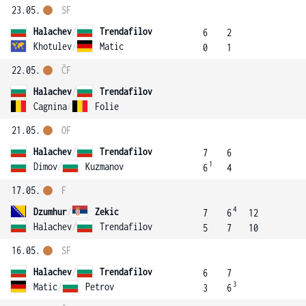
23.05.
SF
Halachev
/
Trendafilov
6
2
Khotulev
/
Matic
0
1
22.05.
ČF
Halachev
/
Trendafilov
Cagnina
/
Folie
21.05.
OF
Halachev
/
Trendafilov
7
6
1
Dimov
/
Kuzmanov
6
4
17.05.
F
4
Dzumhur
/
Zekic
7
6
12
Halachev
/
Trendafilov
5
7
10
16.05.
SF
Halachev
/
Trendafilov
6
7
3
Matic
/
Petrov
3
6