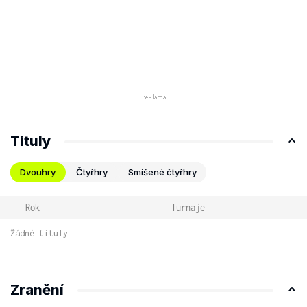
Tituly
Dvouhry
Čtyřhry
Smíšené čtyřhry
Rok
Turnaje
Žádné tituly
Zranění