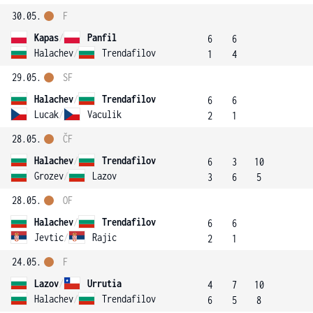
30.05.
F
Kapas
/
Panfil
6
6
Halachev
/
Trendafilov
1
4
29.05.
SF
Halachev
/
Trendafilov
6
6
Lucak
/
Vaculik
2
1
28.05.
ČF
Halachev
/
Trendafilov
6
3
10
Grozev
/
Lazov
3
6
5
28.05.
OF
Halachev
/
Trendafilov
6
6
Jevtic
/
Rajic
2
1
24.05.
F
Lazov
/
Urrutia
4
7
10
Halachev
/
Trendafilov
6
5
8