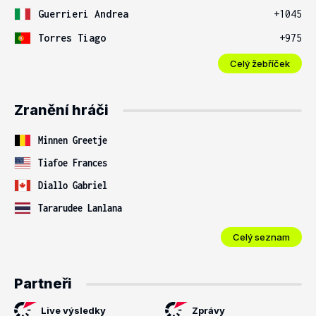
Guerrieri Andrea
+1045
Torres Tiago
+975
Celý žebříček
Zranění hráči
Minnen Greetje
Tiafoe Frances
Diallo Gabriel
Tararudee Lanlana
Celý seznam
Partneři
Live výsledky
Zprávy