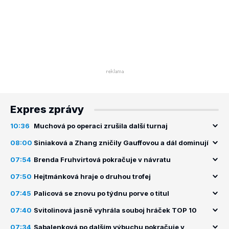
Expres zprávy
10:36
Muchová po operaci zrušila další turnaj
08:00
Siniaková a Zhang zničily Gauffovou a dál dominují
07:54
Brenda Fruhvirtová pokračuje v návratu
07:50
Hejtmánková hraje o druhou trofej
07:45
Palicová se znovu po týdnu porve o titul
07:40
Svitolinová jasně vyhrála souboj hráček TOP 10
07:34
Sabalenková po dalším výbuchu pokračuje v