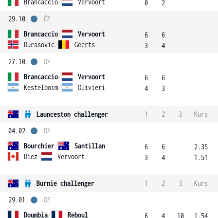
Brancaccio
/
Vervoort
0
2
29.10.
ČF
Brancaccio
/
Vervoort
6
6
Durasovic
/
Geerts
3
4
27.10.
OF
Brancaccio
/
Vervoort
6
6
Kestelboim
/
Olivieri
4
3
Launceston challenger
1
2
3
Kurs
04.02.
OF
Bourchier
/
Santillan
6
6
2.35
Diez
/
Vervoort
3
4
1.51
Burnie challenger
1
2
3
Kurs
29.01.
OF
Doumbia
/
Reboul
6
4
10
1.54