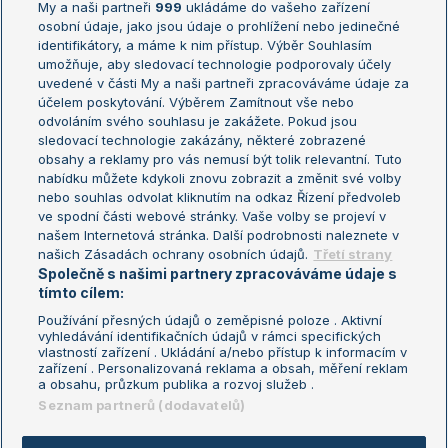
My a naši partneři
999
ukládáme do vašeho zařízení
Žebříček ATP (muži)
Australian Open
osobní údaje, jako jsou údaje o prohlížení nebo jedinečné
Žebříček WTA (ženy)
French Open
identifikátory, a máme k nim přístup. Výběr Souhlasím
umožňuje, aby sledovací technologie podporovaly účely
Sázkařský žebříček
Wimbledon
uvedené v části My a naši partneři zpracováváme údaje za
US Open
účelem poskytování. Výběrem Zamítnout vše nebo
odvoláním svého souhlasu je zakážete. Pokud jsou
Turnaj mistrů
sledovací technologie zakázány, některé zobrazené
Turnaj mistryň
obsahy a reklamy pro vás nemusí být tolik relevantní. Tuto
Aktualní trendy
nabídku můžete kdykoli znovu zobrazit a změnit své volby
nebo souhlas odvolat kliknutím na odkaz Řízení předvoleb
ve spodní části webové stránky. Vaše volby se projeví v
Fotbalové přestupy
našem Internetová stránka. Další podrobnosti naleznete v
Livesport Daily
našich Zásadách ochrany osobních údajů.
Třetí strany
Společně s našimi partnery zpracováváme údaje s
LS Prague Open
tímto cílem:
Používání přesných údajů o zeměpisné poloze . Aktivní
vyhledávání identifikačních údajů v rámci specifických
vlastností zařízení . Ukládání a/nebo přístup k informacím v
Podmínky užití
Nastavení soukromí
zařízení . Personalizovaná reklama a obsah, měření reklam
GDPR a žurnalistika
Reklama
a obsahu, průzkum publika a rozvoj služeb .
Informace o zpracování osobních
Kontakt
Seznam partnerů (dodavatelů)
údajů
Tiráž