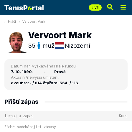
Hráči
Vervoort Mark
Vervoort Mark
35
muž
Nizozemí
Datum nar.:
Výška:
Váha:
Hraje rukou:
7. 10. 1990
-
-
Pravá
Aktuální/nejvyšší umístění:
dvouhra: - / 814.
čtyřhra: 564. / 116.
Příští zápas
Turnaj a zápas
Kurs
Žádné nadcházející zápasy.