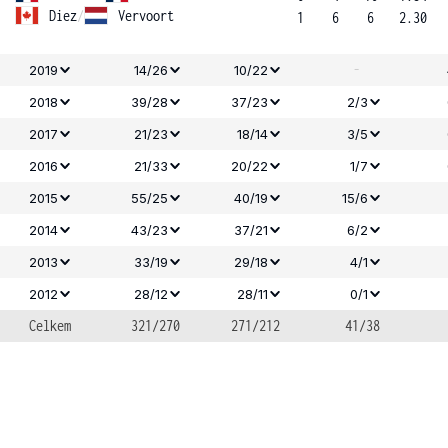
Diez
/
Vervoort
1
6
6
2.30
-
2019
14/26
10/22
2018
39/28
37/23
2/3
2017
21/23
18/14
3/5
2016
21/33
20/22
1/7
2015
55/25
40/19
15/6
2014
43/23
37/21
6/2
2013
33/19
29/18
4/1
2012
28/12
28/11
0/1
Celkem
321/270
271/212
41/38