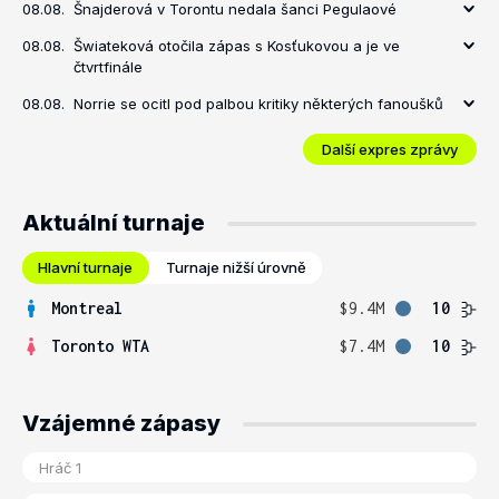
08.08.
Šnajderová v Torontu nedala šanci Pegulaové
08.08.
Šwiateková otočila zápas s Kosťukovou a je ve
čtvrtfinále
08.08.
Norrie se ocitl pod palbou kritiky některých fanoušků
Další expres zprávy
Aktuální turnaje
Hlavní turnaje
Turnaje nižší úrovně
Montreal
$9.4M
10
Toronto WTA
$7.4M
10
Vzájemné zápasy