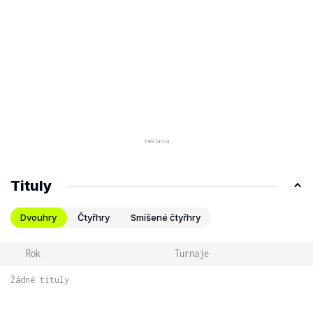
Tituly
Dvouhry
Čtyřhry
Smíšené čtyřhry
Rok
Turnaje
Žádné tituly