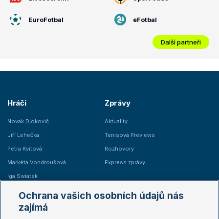
EuroFotbal
eFotbal
Další partneři
Hráči
Zprávy
Novak Djokovič
Aktuality
Jiří Lehečka
Tenisová Previews
Petra Kvitová
Rozhovory
Markéta Vondroušová
Express zprávy
Iga Swiatek
Marie Bouzková
Ochrana vašich osobních údajů nás
Žebříčky
Kalendář turnajů
zajímá