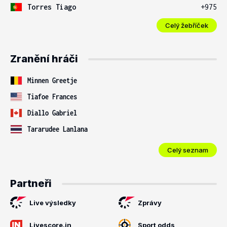
Torres Tiago
+975
Celý žebříček
Zranění hráči
Minnen Greetje
Tiafoe Frances
Diallo Gabriel
Tararudee Lanlana
Celý seznam
Partneři
Live výsledky
Zprávy
Livescore.in
Sport odds