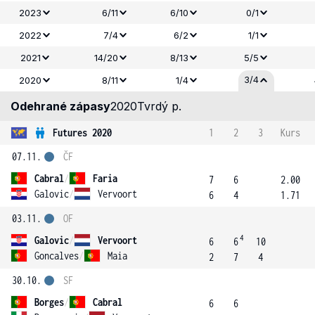
2023
6/11
6/10
0/1
2022
7/4
6/2
1/1
2021
14/20
8/13
5/5
3/4
2020
8/11
1/4
Odehrané zápasy
2020
Tvrdý p.
Futures 2020
1
2
3
Kurs
07.11.
ČF
Cabral
/
Faria
7
6
2.00
Galovic
/
Vervoort
6
4
1.71
03.11.
OF
4
Galovic
/
Vervoort
6
6
10
Goncalves
/
Maia
2
7
4
30.10.
SF
Borges
/
Cabral
6
6