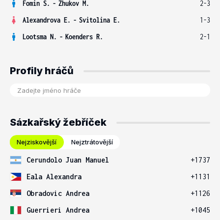
Fomin S.
-
Zhukov M.
2-3
Alexandrova E.
-
Svitolina E.
1-3
Lootsma N.
-
Koenders R.
2-1
Profily hráčů
Sázkařský žebříček
Nejziskovější
Nejztrátovější
Cerundolo Juan Manuel
+1737
Eala Alexandra
+1131
Obradovic Andrea
+1126
Guerrieri Andrea
+1045