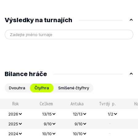
Výsledky na turnajích
Bilance hráče
Dvouhra
Čtyřhra
Smíšené čtyřhry
Rok
Celkem
Antuka
Tvrdý p.
H
2026
13/15
12/13
1/2
-
2025
9/10
9/10
-
2024
10/10
10/10