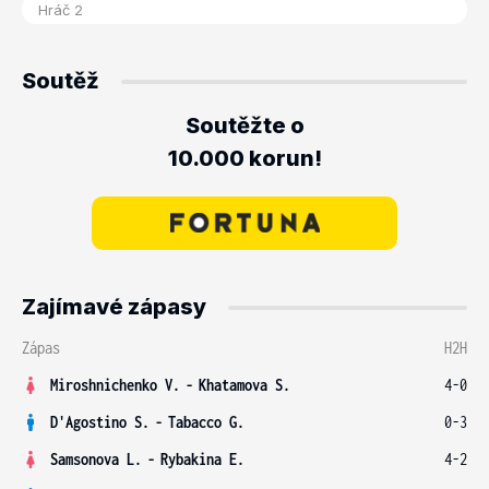
Soutěž
Soutěžte o
10.000 korun!
Zajímavé zápasy
Zápas
H2H
Miroshnichenko V.
-
Khatamova S.
4-0
D'Agostino S.
-
Tabacco G.
0-3
Samsonova L.
-
Rybakina E.
4-2