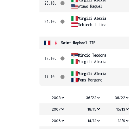
25.10.
Atawo Raquel
Virgili Alexia
24.10.
Schiechtl Tina
Saint-Raphael ITF
Mircic Teodora
18.10.
Virgili Alexia
Virgili Alexia
17.10.
Pons Morgane
2008
36/22
36/22
2007
18/15
15/13
2006
14/12
13/9