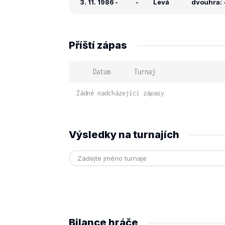
3. 11. 1986
-
-
Levá
dvouhra: -
Příští zápas
Datum
Turnaj
Žádné nadcházející zápasy.
Výsledky na turnajích
Bilance hráče