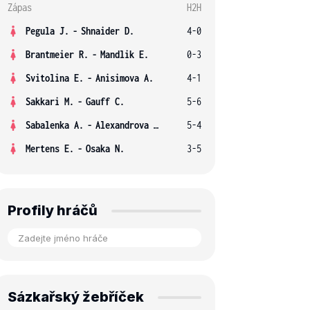
Zápas
H2H
Pegula J.
-
Shnaider D.
4-0
Brantmeier R.
-
Mandlik E.
0-3
Svitolina E.
-
Anisimova A.
4-1
Sakkari M.
-
Gauff C.
5-6
Sabalenka A.
-
Alexandrova E.
5-4
Mertens E.
-
Osaka N.
3-5
Profily hráčů
Sázkařský žebříček