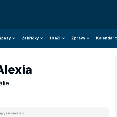
ápasy
Žebříčky
Hráči
Zprávy
Kalendář t
 Alexia
álie
jvyšší umístění: