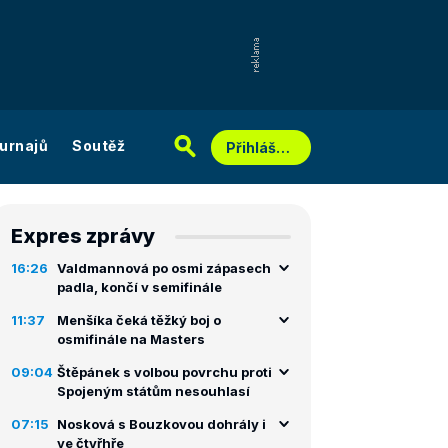
urnajů
Soutěž
Přihlášení
Expres zprávy
16:26
Valdmannová po osmi zápasech
padla, končí v semifinále
11:37
Menšíka čeká těžký boj o
osmifinále na Masters
09:04
Štěpánek s volbou povrchu proti
Spojeným státům nesouhlasí
07:15
Nosková s Bouzkovou dohrály i
ve čtyřhře