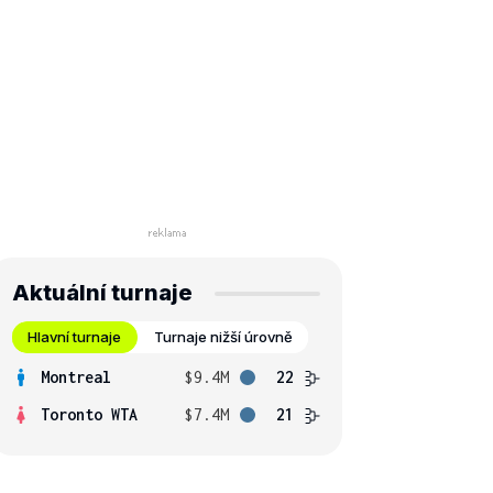
Aktuální turnaje
Hlavní turnaje
Turnaje nižší úrovně
Montreal
$9.4M
22
Toronto WTA
$7.4M
21