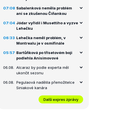
07:08
Sabalenková neměla problém
ani se zkušenou Číňankou
07:04
Jódar vyřídil i Musettiho a vyzve
Lehečku
06:33
Lehečka neměl problém, v
Montrealu je v osmifinále
05:57
Bartůňková po třísetovém boji
podlehla Anisimovové
06.08.
Alcaraz by podle experta měl
ukončit sezonu
06.08.
Pegulaová nadělila přemožitelce
Siniakové kanára
Další expres zprávy