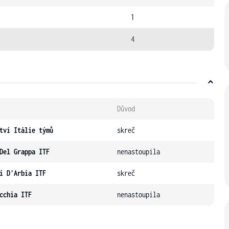
1
4
Důvod
tví Itálie týmů
skreč
Del Grappa ITF
nenastoupila
i D'Arbia ITF
skreč
cchia ITF
nenastoupila