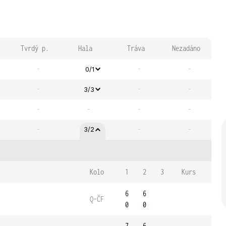
Tvrdý p.
Hala
Tráva
Nezadáno
-
-
-
0/1
-
-
-
3/3
-
-
-
-
-
-
-
3/2
Kolo
1
2
3
Kurs
6
6
Q-ČF
0
0
7
6