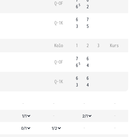
Q-OF
5
6
2
6
7
Q-1K
3
5
Kolo
1
2
3
Kurs
7
6
Q-OF
5
6
4
6
6
Q-1K
3
4
-
-
-
-
-
-
1/1
2/1
-
-
0/1
1/2