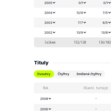
2005
0/1
0/1
2004
12/9
7/5
2003
7/7
6/5
2002
13/9
13/8
Celkem
152/120
136/102
Tituly
Dvouhry
Čtyřhry
Smíšené čtyřhry
Rok
Hlavní turnaje
-
2008
-
2006