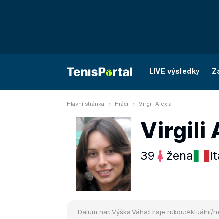
LIVE výsledky
Z
Hlavní stránka
Hráči
Virgili Alexia
Virgili
39
žena
It
Datum nar.:
Výška:
Váha:
Hraje rukou:
Aktuální/ne