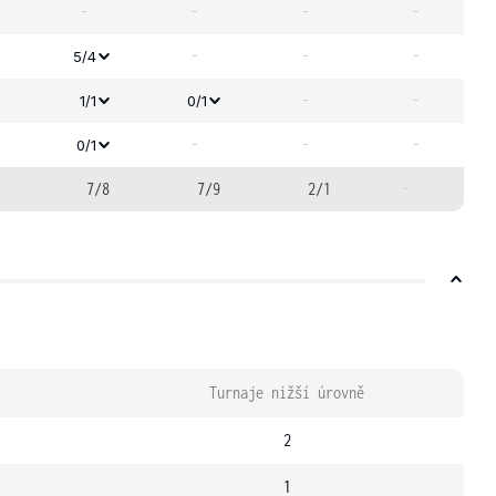
-
-
-
-
-
-
-
5/4
-
-
1/1
0/1
-
-
-
0/1
7/8
7/9
2/1
-
Turnaje nižší úrovně
2
1