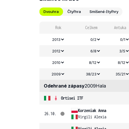
Dvouhra
Čtyřhra
Smíšené čtyřhry
Rok
Celkem
Antuka
2013
0/2
0/1
2012
6/8
3/5
2010
8/12
8/12
2009
38/23
35/21
Odehrané zápasy
2009
Hala
Ortisei ITF
Korzeniak Anna
26.10.
Virgili Alexia
Virgili Alexia