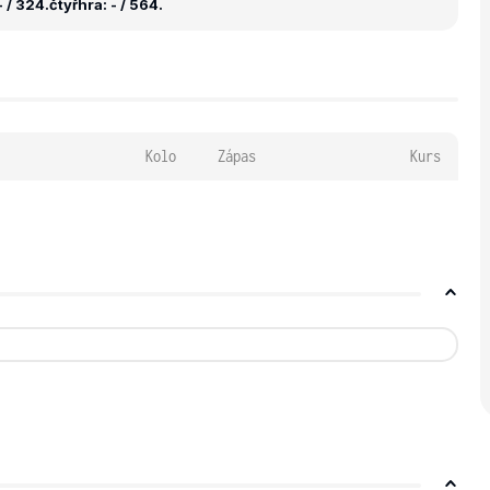
 / 324.
čtyřhra: - / 564.
Kolo
Zápas
Kurs