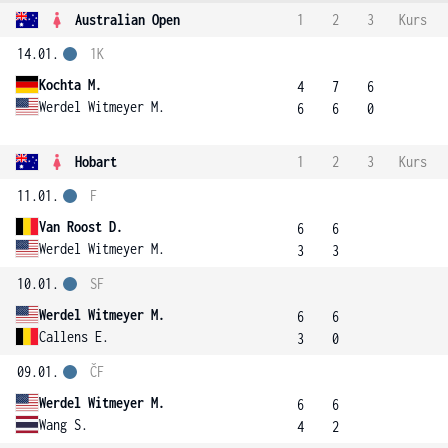
Australian Open
1
2
3
Kurs
14.01.
1K
Kochta M.
4
7
6
Werdel Witmeyer M.
6
6
0
Hobart
1
2
3
Kurs
11.01.
F
Van Roost D.
6
6
Werdel Witmeyer M.
3
3
10.01.
SF
Werdel Witmeyer M.
6
6
Callens E.
3
0
09.01.
ČF
Werdel Witmeyer M.
6
6
Wang S.
4
2