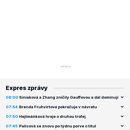
Expres zprávy
08:00
Siniaková a Zhang zničily Gauffovou a dál dominují
07:54
Brenda Fruhvirtová pokračuje v návratu
07:50
Hejtmánková hraje o druhou trofej
07:45
Palicová se znovu po týdnu porve o titul