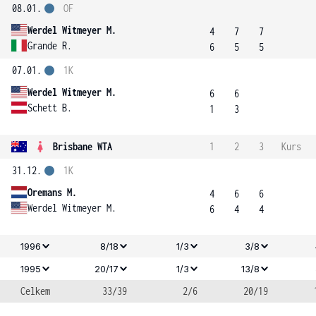
08.01.
OF
Werdel Witmeyer M.
4
7
7
Grande R.
6
5
5
07.01.
1K
Werdel Witmeyer M.
6
6
Schett B.
1
3
Brisbane WTA
1
2
3
Kurs
31.12.
1K
Oremans M.
4
6
6
Werdel Witmeyer M.
6
4
4
1996
8/18
1/3
3/8
1995
20/17
1/3
13/8
Celkem
33/39
2/6
20/19