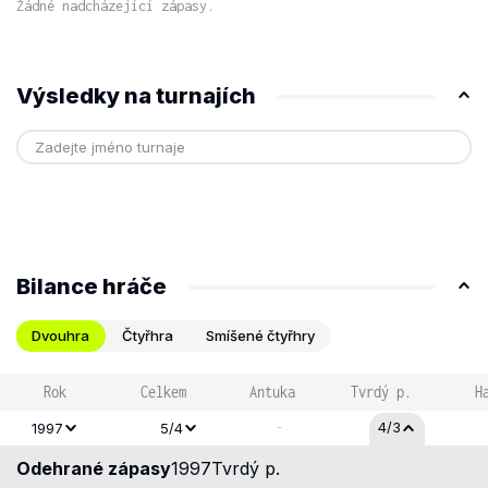
Žádné nadcházející zápasy.
Výsledky na turnajích
Bilance hráče
Dvouhra
Čtyřhra
Smíšené čtyřhry
Rok
Celkem
Antuka
Tvrdý p.
H
-
4/3
1997
5/4
Odehrané zápasy
1997
Tvrdý p.