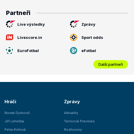
Partneři
Live výsledky
Zprávy
Livescore.in
Sport odds
EuroFotbal
eFotbal
Další partneři
Hráči
Zprávy
Novak Djokovič
Aktuality
Jiří Lehečka
Tenisová Previews
Petra Kvitová
Rozhovory