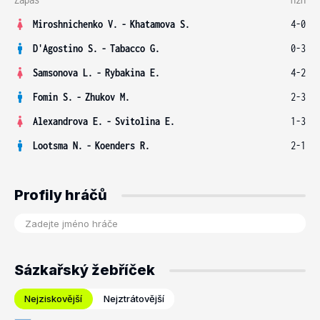
Miroshnichenko V.
-
Khatamova S.
4-0
D'Agostino S.
-
Tabacco G.
0-3
Samsonova L.
-
Rybakina E.
4-2
Fomin S.
-
Zhukov M.
2-3
Alexandrova E.
-
Svitolina E.
1-3
Lootsma N.
-
Koenders R.
2-1
Profily hráčů
Sázkařský žebříček
Nejziskovější
Nejztrátovější