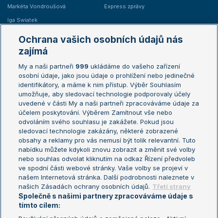
Markéta Vondroušová
Express zprávy
Iga Swiatek
Marie Bouzková
Ochrana vašich osobních údajů nás
Žebříčky
Kalendář turnajů
zajímá
My a naši partneři
999
ukládáme do vašeho zařízení
Žebříček ATP (muži)
Australian Open
osobní údaje, jako jsou údaje o prohlížení nebo jedinečné
Žebříček WTA (ženy)
French Open
identifikátory, a máme k nim přístup. Výběr Souhlasím
umožňuje, aby sledovací technologie podporovaly účely
Sázkařský žebříček
Wimbledon
uvedené v části My a naši partneři zpracováváme údaje za
US Open
účelem poskytování. Výběrem Zamítnout vše nebo
odvoláním svého souhlasu je zakážete. Pokud jsou
Turnaj mistrů
sledovací technologie zakázány, některé zobrazené
Turnaj mistryň
obsahy a reklamy pro vás nemusí být tolik relevantní. Tuto
Aktualní trendy
nabídku můžete kdykoli znovu zobrazit a změnit své volby
nebo souhlas odvolat kliknutím na odkaz Řízení předvoleb
ve spodní části webové stránky. Vaše volby se projeví v
Fotbalové přestupy
našem Internetová stránka. Další podrobnosti naleznete v
Livesport Daily
našich Zásadách ochrany osobních údajů.
Třetí strany
Společně s našimi partnery zpracováváme údaje s
LS Prague Open
tímto cílem: