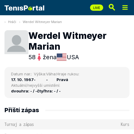
Hráči
Werdel Witmeyer Marian
Werdel Witmeyer
Marian
58
žena
USA
Datum nar.:
Výška:
Váha:
Hraje rukou:
17. 10. 1967
-
-
Pravá
Aktuální/nejvyšší umístění:
dvouhra: - / -
čtyřhra: - / -
Příští zápas
Turnaj a zápas
Kurs