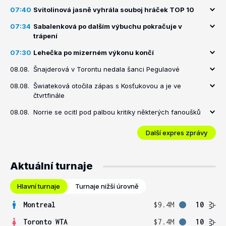
07:40
Svitolinová jasně vyhrála souboj hráček TOP 10
07:34
Sabalenková po dalším výbuchu pokračuje v
trápení
07:30
Lehečka po mizerném výkonu končí
08.08.
Šnajderová v Torontu nedala šanci Pegulaové
08.08.
Šwiateková otočila zápas s Kosťukovou a je ve
čtvrtfinále
08.08.
Norrie se ocitl pod palbou kritiky některých fanoušků
Další expres zprávy
Aktuální turnaje
Hlavní turnaje
Turnaje nižší úrovně
Montreal
$9.4M
10
Toronto WTA
$7.4M
10