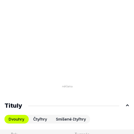
Tituly
Dvouhry
Čtyřhry
Smíšené čtyřhry