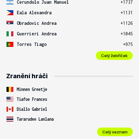
Cerundolo Juan Manuel
+1737
Eala Alexandra
+1131
Obradovic Andrea
+1126
Guerrieri Andrea
+1045
Torres Tiago
+975
Celý žebříček
Zranění hráči
Minnen Greetje
Tiafoe Frances
Diallo Gabriel
Tararudee Lanlana
Celý seznam