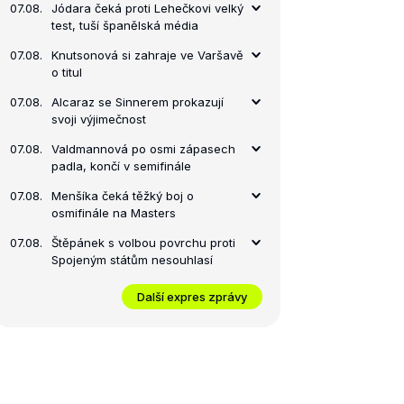
07.08.
Jódara čeká proti Lehečkovi velký
test, tuší španělská média
07.08.
Knutsonová si zahraje ve Varšavě
o titul
07.08.
Alcaraz se Sinnerem prokazují
svoji výjimečnost
07.08.
Valdmannová po osmi zápasech
padla, končí v semifinále
07.08.
Menšíka čeká těžký boj o
osmifinále na Masters
07.08.
Štěpánek s volbou povrchu proti
Spojeným státům nesouhlasí
Další expres zprávy