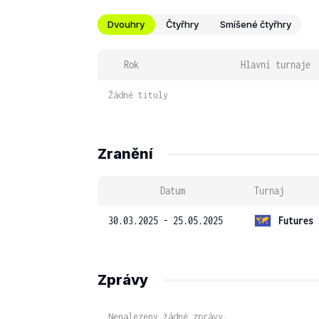
Dvouhry
Čtyřhry
Smíšené čtyřhry
Rok
Hlavní turnaje
Žádné tituly
Zranění
Datum
Turnaj
30.03.2025 - 25.05.2025
Futures 
Zprávy
Nenalezeny žádné zprávy.