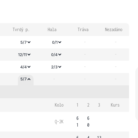
Tvrdý p.
Hala
Tráva
Nezadáno
-
-
5/7
0/1
-
-
12/11
0/4
-
-
4/4
2/3
-
-
-
5/7
Kolo
1
2
3
Kurs
6
6
Q-2K
1
0
6
4
13