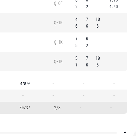
Q-OF
2
2
4.40
4
7
10
Q-1K
6
6
8
7
6
Q-1K
5
2
5
7
10
Q-1K
7
6
8
-
-
-
4/8
-
-
-
-
30/37
2/8
-
-