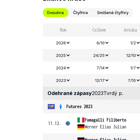
Dvouhra
Čtyřhra
Smíšené čtyřhry
Rok
Celkem
Antuka
2026
6/10
1/2
2025
24/25
12/10
2024
7/14
1/7
2023
12/17
7/10
Odehrané zápasy
2023
Tvrdý p.
Futures 2023
Fumagalli Filiberto
11.12.
Werner Elias Julian
Werner Elias Julian