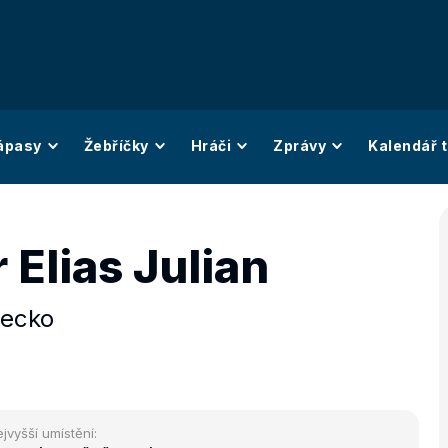
ápasy
Žebříčky
Hráči
Zprávy
Kalendář t
Elias Julian
ecko
jvyšší umístění: