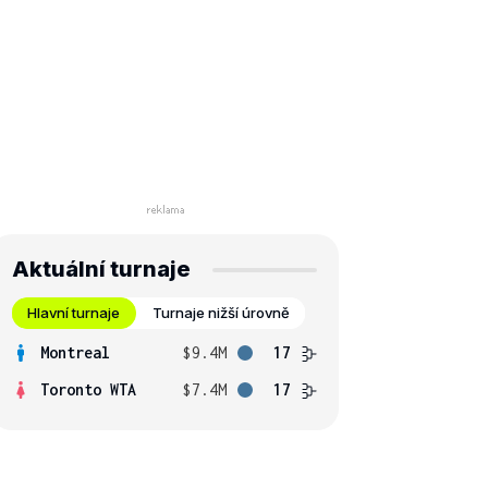
Aktuální turnaje
Hlavní turnaje
Turnaje nižší úrovně
Montreal
$9.4M
17
Toronto WTA
$7.4M
17