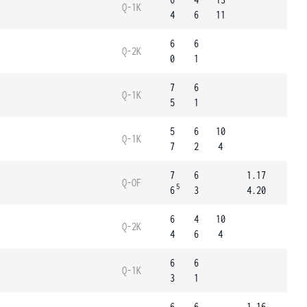
Q-1K
4
6
11
6
6
Q-2K
0
1
7
6
Q-1K
5
1
5
6
10
Q-1K
7
2
4
7
6
1.17
Q-OF
5
6
3
4.20
6
4
10
Q-2K
4
6
4
6
6
Q-1K
3
1
6
6
1.16