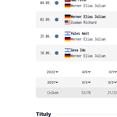
04.09.
Werner Elias Julian
Werner Elias Julian
03.09.
Zusman Richard
Vales Amit
25.06.
Werner Elias Julian
Geva Ido
18.06.
Werner Elias Julian
2022
4/9
0/1
2021
0/3
0/3
Celkem
53/78
21/33
Tituly