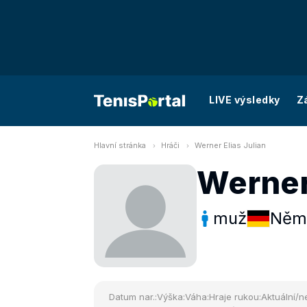
LIVE výsledky
Z
Hlavní stránka
Hráči
Werner Elias Julian
Werner 
muž
Něm
Datum nar.:
Výška:
Váha:
Hraje rukou:
Aktuální/ne