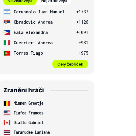
Nejziskovější
Nejztrátovější
Cerundolo Juan Manuel
+1737
Obradovic Andrea
+1126
Eala Alexandra
+1091
Guerrieri Andrea
+981
Torres Tiago
+975
Celý žebříček
Zranění hráči
Minnen Greetje
Tiafoe Frances
Diallo Gabriel
Tararudee Lanlana