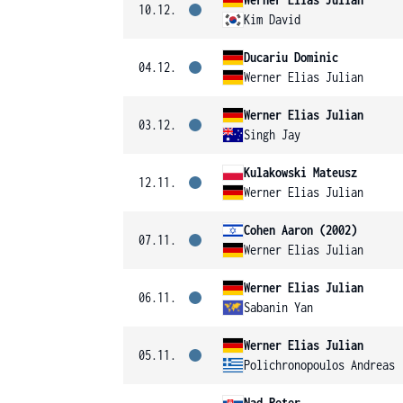
10.12.
Kim David
Ducariu Dominic
04.12.
Werner Elias Julian
Werner Elias Julian
03.12.
Singh Jay
Kulakowski Mateusz
12.11.
Werner Elias Julian
Cohen Aaron (2002)
07.11.
Werner Elias Julian
Werner Elias Julian
06.11.
Sabanin Yan
Werner Elias Julian
05.11.
Polichronopoulos Andreas
Nad Peter