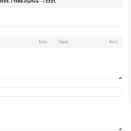
1555. / 1388.
čtyřhra: - / 2221.
Kolo
Zápas
Kurs