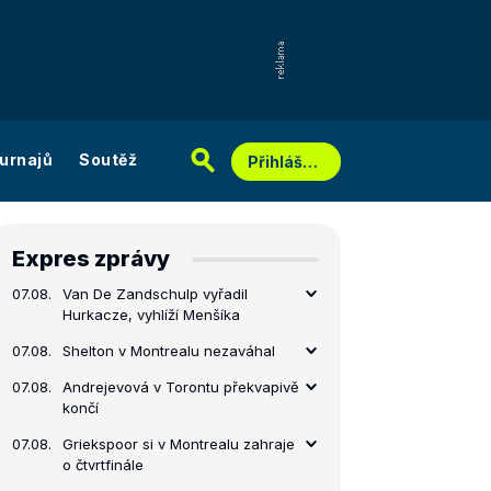
urnajů
Soutěž
Přihlášení
Expres zprávy
07.08.
Van De Zandschulp vyřadil
Hurkacze, vyhlíží Menšíka
07.08.
Shelton v Montrealu nezaváhal
07.08.
Andrejevová v Torontu překvapivě
končí
07.08.
Griekspoor si v Montrealu zahraje
o čtvrtfinále