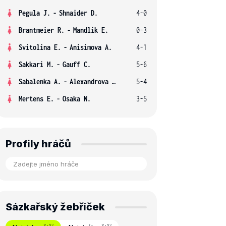
Pegula J.
-
Shnaider D.
4-0
Brantmeier R.
-
Mandlik E.
0-3
Svitolina E.
-
Anisimova A.
4-1
Sakkari M.
-
Gauff C.
5-6
Sabalenka A.
-
Alexandrova E.
5-4
Mertens E.
-
Osaka N.
3-5
Profily hráčů
Sázkařský žebříček