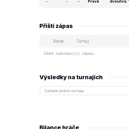
-
-
-
Pravá
dvouhra: 
Příští zápas
Datum
Turnaj
Žádné nadcházející zápasy.
Výsledky na turnajích
Bilance hráče