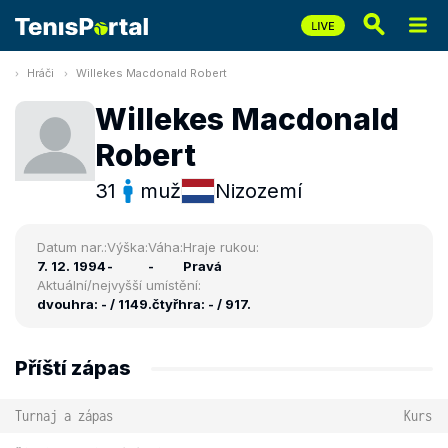
Hráči
Willekes Macdonald Robert
Willekes Macdonald
Robert
31
muž
Nizozemí
Datum nar.:
Výška:
Váha:
Hraje rukou:
7. 12. 1994
-
-
Pravá
Aktuální/nejvyšší umístění:
dvouhra: - / 1149.
čtyřhra: - / 917.
Příští zápas
Turnaj a zápas
Kurs