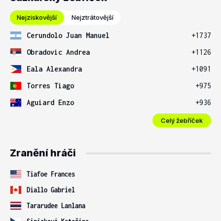
Nejziskovější
Nejztrátovější
Cerundolo Juan Manuel
+1737
Obradovic Andrea
+1126
Eala Alexandra
+1091
Torres Tiago
+975
Aguiard Enzo
+936
Celý žebříček
Zranění hráči
Tiafoe Frances
Diallo Gabriel
Tararudee Lanlana