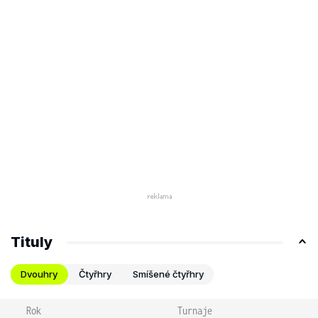
Tituly
Dvouhry
Čtyřhry
Smíšené čtyřhry
Rok
Turnaje