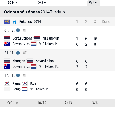
-
0/3
2014
0/3
Odehrané zápasy
2014
Tvrdý p.
Futures 2014
1
2
3
Kurs
01.12.
OF
Borisutpong
/
Nalamphun
1
6
10
Jovanovic
/
Willekes Macdonald
6
2
8
24.11.
OF
Khunjan
/
Navasirisomboon
6
6
Jovanovic
/
Willekes Macdonald
3
2
17.11.
OF
Kang
/
Kim
6
6
Long
/
Willekes Macdonald
0
0
Celkem
10/19
7/13
3/6