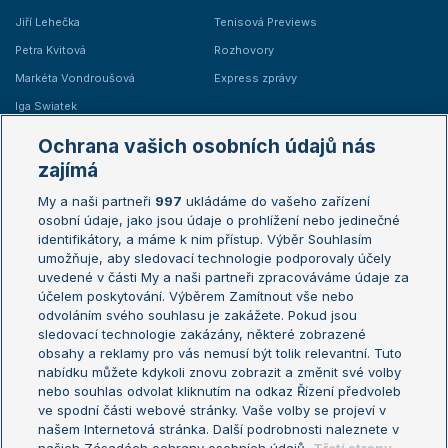
Jiří Lehečka
Tenisová Previews
Petra Kvitová
Rozhovory
Markéta Vondroušová
Express zprávy
Iga Swiatek
Marie Bouzková
Ochrana vašich osobních údajů nás
Žebříčky
Kalendář turnajů
zajímá
My a naši partneři
997
ukládáme do vašeho zařízení
Žebříček ATP (muži)
Australian Open
osobní údaje, jako jsou údaje o prohlížení nebo jedinečné
Žebříček WTA (ženy)
French Open
identifikátory, a máme k nim přístup. Výběr Souhlasím
umožňuje, aby sledovací technologie podporovaly účely
Sázkařský žebříček
Wimbledon
uvedené v části My a naši partneři zpracováváme údaje za
US Open
účelem poskytování. Výběrem Zamítnout vše nebo
odvoláním svého souhlasu je zakážete. Pokud jsou
Turnaj mistrů
sledovací technologie zakázány, některé zobrazené
Turnaj mistryň
obsahy a reklamy pro vás nemusí být tolik relevantní. Tuto
Aktualní trendy
nabídku můžete kdykoli znovu zobrazit a změnit své volby
nebo souhlas odvolat kliknutím na odkaz Řízení předvoleb
ve spodní části webové stránky. Vaše volby se projeví v
Fotbalové přestupy
našem Internetová stránka. Další podrobnosti naleznete v
Livesport Daily