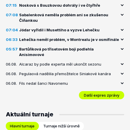
07:15
Nosková s Bouzkovou dohrály i ve čtyřhře
07:08
Sabalenková neměla problém ani se zkušenou
Číňankou
07:04
Jódar vyřídil i Musettiho a vyzve Lehečku
06:33
Lehečka neměl problém, v Montrealu je v osmifinále
05:57
Bartůňková po třísetovém boji podlehla
Anisimovové
06.08.
Alcaraz by podle experta měl ukončit sezonu
06.08.
Pegulaová nadělila přemožitelce Siniakové kanára
06.08.
Fils nedal šanci Navonemu
Další expres zprávy
Aktuální turnaje
Hlavní turnaje
Turnaje nižší úrovně