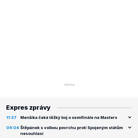
Expres zprávy
11:37
Menšíka čeká těžký boj o osmifinále na Masters
09:04
Štěpánek s volbou povrchu proti Spojeným státům
nesouhlasí