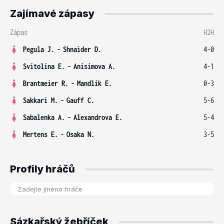
Zajímavé zápasy
Zápas
H2H
Pegula J.
-
Shnaider D.
4-0
Svitolina E.
-
Anisimova A.
4-1
Brantmeier R.
-
Mandlik E.
0-3
Sakkari M.
-
Gauff C.
5-6
Sabalenka A.
-
Alexandrova E.
5-4
Mertens E.
-
Osaka N.
3-5
Profily hráčů
Sázkařský žebříček