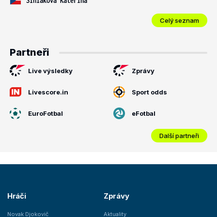
Siniaková Kateřina
Celý seznam
Partneři
Live výsledky
Zprávy
Livescore.in
Sport odds
EuroFotbal
eFotbal
Další partneři
Hráči
Zprávy
Novak Djokovič
Aktuality