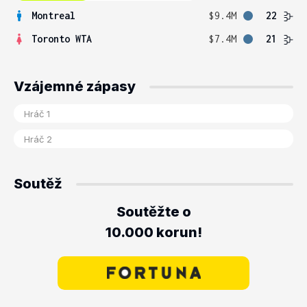
Montreal
$9.4M
22
Toronto WTA
$7.4M
21
Vzájemné zápasy
Soutěž
Soutěžte o
10.000 korun!