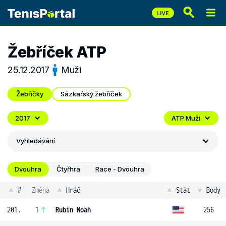
Žebříček ATP
25.12.2017
Muži
Žebříčky
Sázkařský žebříček
2017
ATP Muži
Vyhledávání
Dvouhra
Čtyřhra
Race - Dvouhra
#
Změna
Hráč
Stát
Body
201.
1
Rubin Noah
256