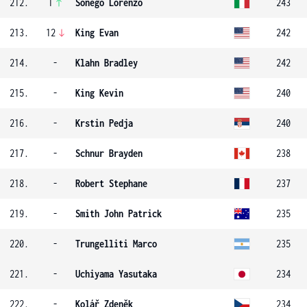
212.
1
Sonego Lorenzo
243
213.
12
King Evan
242
214.
-
Klahn Bradley
242
215.
-
King Kevin
240
216.
-
Krstin Pedja
240
217.
-
Schnur Brayden
238
218.
-
Robert Stephane
237
219.
-
Smith John Patrick
235
220.
-
Trungelliti Marco
235
221.
-
Uchiyama Yasutaka
234
222.
-
Kolář Zdeněk
234