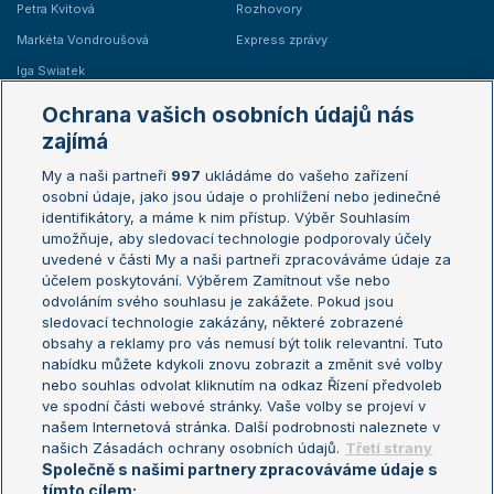
Petra Kvitová
Rozhovory
Markéta Vondroušová
Express zprávy
Iga Swiatek
Marie Bouzková
Ochrana vašich osobních údajů nás
Žebříčky
Kalendář turnajů
zajímá
My a naši partneři
997
ukládáme do vašeho zařízení
Žebříček ATP (muži)
Australian Open
osobní údaje, jako jsou údaje o prohlížení nebo jedinečné
Žebříček WTA (ženy)
French Open
identifikátory, a máme k nim přístup. Výběr Souhlasím
umožňuje, aby sledovací technologie podporovaly účely
Sázkařský žebříček
Wimbledon
uvedené v části My a naši partneři zpracováváme údaje za
US Open
účelem poskytování. Výběrem Zamítnout vše nebo
odvoláním svého souhlasu je zakážete. Pokud jsou
Turnaj mistrů
sledovací technologie zakázány, některé zobrazené
Turnaj mistryň
obsahy a reklamy pro vás nemusí být tolik relevantní. Tuto
Aktualní trendy
nabídku můžete kdykoli znovu zobrazit a změnit své volby
nebo souhlas odvolat kliknutím na odkaz Řízení předvoleb
ve spodní části webové stránky. Vaše volby se projeví v
Fotbalové přestupy
našem Internetová stránka. Další podrobnosti naleznete v
Livesport Daily
našich Zásadách ochrany osobních údajů.
Třetí strany
Společně s našimi partnery zpracováváme údaje s
LS Prague Open
tímto cílem: