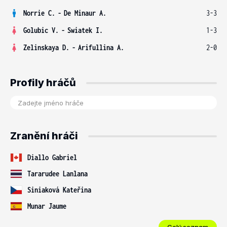
Norrie C.
-
De Minaur A.
3-3
Golubic V.
-
Swiatek I.
1-3
Zelinskaya D.
-
Arifullina A.
2-0
Profily hráčů
Zranění hráči
Diallo Gabriel
Tararudee Lanlana
Siniaková Kateřina
Munar Jaume
Celý seznam