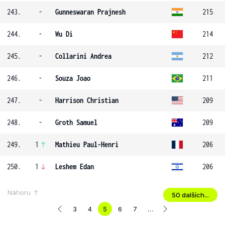
243.
-
Gunneswaran Prajnesh
215
244.
-
Wu Di
214
245.
-
Collarini Andrea
212
246.
-
Souza Joao
211
247.
-
Harrison Christian
209
248.
-
Groth Samuel
209
249.
1
Mathieu Paul-Henri
206
250.
1
Leshem Edan
206
Nahoru
50 dalších...
3
4
5
6
7
…