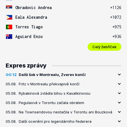
Obradovic Andrea
+1126
Eala Alexandra
+1072
Torres Tiago
+975
Aguiard Enzo
+936
Celý žebříček
Expres zprávy
00:12
Další šok v Montrealu, Zverev končí
05.08.
Fritz v Montrealu překvapivě končí
05.08.
Rybakinová zvládla bitvu s Kasatkinovou
05.08.
Pegulaová v Torontu začala obratem
05.08.
Na Townsendovou nestačila v Torontu ani Bouzková
05.08.
Další ocenění pro legendárního Federera