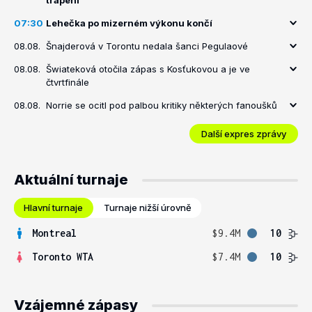
trápení
07:30
Lehečka po mizerném výkonu končí
08.08.
Šnajderová v Torontu nedala šanci Pegulaové
08.08.
Šwiateková otočila zápas s Kosťukovou a je ve
čtvrtfinále
08.08.
Norrie se ocitl pod palbou kritiky některých fanoušků
Další expres zprávy
Aktuální turnaje
Hlavní turnaje
Turnaje nižší úrovně
Montreal
$9.4M
10
Toronto WTA
$7.4M
10
Vzájemné zápasy