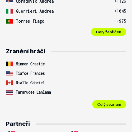
Obradovic Andrea
+1126
Guerrieri Andrea
+1045
Torres Tiago
+975
Celý žebříček
Zranění hráči
Minnen Greetje
Tiafoe Frances
Diallo Gabriel
Tararudee Lanlana
Celý seznam
Partneři