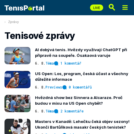
Zprávy
Tenisové zprávy
AI dobývá tenis. Hvězdy využívají ChatGPT při
přípravě na soupeře. Ósakaová varuje
6. 8.
Téma
1 komentář
US Open: Los, program, česká účast a všechny
důležité informace
6. 8.
Previews
0 komentářů
Hvězdná show bez Sinnera a Alcaraze. Proč
budou v mixu na US Open chybět?
6. 8.
Téma
2 komentáře
Masters v Kanadě: Lehečku čeká objev sezony!
Ukončí Bartůňková masakr českých tenistek?