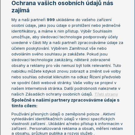
Ochrana vašich osobních údajů nás
Žebříčky
Kalendář turnajů
zajímá
My a naši partneři
999
ukládáme do vašeho zařízení
Žebříček ATP (muži)
Australian Open
osobní údaje, jako jsou údaje o prohlížení nebo jedinečné
Žebříček WTA (ženy)
French Open
identifikátory, a máme k nim přístup. Výběr Souhlasím
umožňuje, aby sledovací technologie podporovaly účely
Sázkařský žebříček
Wimbledon
uvedené v části My a naši partneři zpracováváme údaje za
US Open
účelem poskytování. Výběrem Zamítnout vše nebo
odvoláním svého souhlasu je zakážete. Pokud jsou
Turnaj mistrů
sledovací technologie zakázány, některé zobrazené
Turnaj mistryň
obsahy a reklamy pro vás nemusí být tolik relevantní. Tuto
Aktualní trendy
nabídku můžete kdykoli znovu zobrazit a změnit své volby
nebo souhlas odvolat kliknutím na odkaz Řízení předvoleb
ve spodní části webové stránky. Vaše volby se projeví v
Fotbalové přestupy
našem Internetová stránka. Další podrobnosti naleznete v
Livesport Daily
našich Zásadách ochrany osobních údajů.
Třetí strany
Společně s našimi partnery zpracováváme údaje s
LS Prague Open
tímto cílem:
Používání přesných údajů o zeměpisné poloze . Aktivní
vyhledávání identifikačních údajů v rámci specifických
vlastností zařízení . Ukládání a/nebo přístup k informacím v
Podmínky užití
Nastavení soukromí
zařízení . Personalizovaná reklama a obsah, měření reklam
GDPR a žurnalistika
Reklama
a obsahu, průzkum publika a rozvoj služeb .