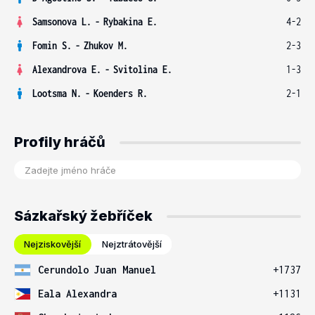
Samsonova L.
-
Rybakina E.
4-2
Fomin S.
-
Zhukov M.
2-3
Alexandrova E.
-
Svitolina E.
1-3
Lootsma N.
-
Koenders R.
2-1
Profily hráčů
Sázkařský žebříček
Nejziskovější
Nejztrátovější
Cerundolo Juan Manuel
+1737
Eala Alexandra
+1131