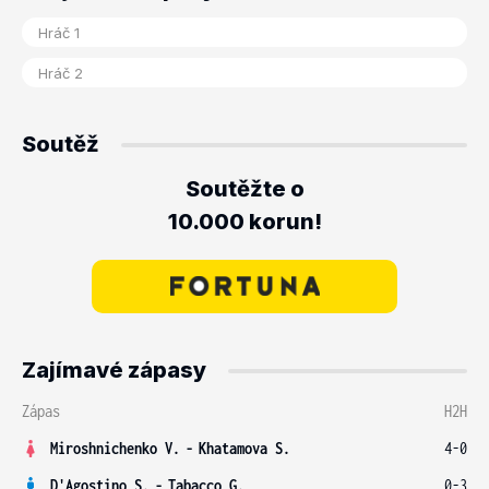
Soutěž
Soutěžte o
10.000 korun!
Zajímavé zápasy
Zápas
H2H
Miroshnichenko V.
-
Khatamova S.
4-0
D'Agostino S.
-
Tabacco G.
0-3