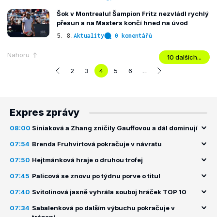
Šok v Montrealu! Šampion Fritz nezvládl rychlý
přesun a na Masters končí hned na úvod
5. 8.
Aktuality
0 komentářů
Nahoru
10 dalších...
2
3
4
5
6
…
Expres zprávy
08:00
Siniaková a Zhang zničily Gauffovou a dál dominují
07:54
Brenda Fruhvirtová pokračuje v návratu
07:50
Hejtmánková hraje o druhou trofej
07:45
Palicová se znovu po týdnu porve o titul
07:40
Svitolinová jasně vyhrála souboj hráček TOP 10
07:34
Sabalenková po dalším výbuchu pokračuje v