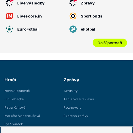
Live výsledky
Zprávy
Livescore.in
Sport odds
EuroFotbal
eFotbal
Další partneři
Hráči
Zprávy
Novak Djokovič
Aktuality
Jiří Lehečka
Tenisová Previews
Petra Kvitová
Rozhovory
Markéta Vondroušová
Express zprávy
Iga Swiatek
Marie Bouzková