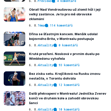
6. 8.
Previews
4 komentáře
Obrat! Nad Vondroušovou už zlomil hůl i její
velký zastánce. Je to pro mě obrovské
zklamání
6. 8.
Téma
114 komentářů
Dřina se šťastným koncem. Menšík udolal
bojovného Brita, v Montrealu postupuje
6. 8.
Aktuality
0 komentářů
Kruté prozření. Nosková v prvním duelu po
Wimbledonu vyhořela
6. 8.
Aktuality
93 komentářů
Bez zisku setu. Krejčíková na Rusku znovu
nestačila, v Torontu dohrála
6. 8.
Aktuality
12 komentářů
Další překvapení v Montrealu! Jednička Zverev
končí ve druhém kole a zahodil obrovskou
šanci
6. 8.
Aktuality
10 komentářů