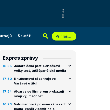
urnajů
Soutěž
Přihlášení
Expres zprávy
18:35
Jódara čeká proti Lehečkovi
velký test, tuší španělská média
17:50
Knutsonová si zahraje ve
Varšavě o titul
17:24
Alcaraz se Sinnerem prokazují
svoji výjimečnost
16:26
Valdmannová po osmi zápasech
padla, končí v semifinále