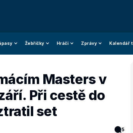
ápasy
Žebříčky
Hráči
Zprávy
Kalendář t
omácím Masters v
áří. Při cestě do
tratil set
5