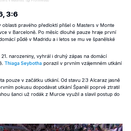
ters v Madridu. (@ Profimedia)
6, 3:6
 oblasti pravého předloktí přišel o Masters v Monte
tovce v Barceloně. Po měsíc dlouhé pauze hraje první
 domácí půdě v Madridu a i letos se mu ve španělské
ví 21. narozeniny, vyhrál i druhý zápas na domácí
ě.
Thiaga Seybotha
porazil v prvním vzájemném utkání
ta pouze v začátku utkání. Od stavu 2:3 Alcaraz jasně
 prvním pokusu dopodávat utkání Španěl poprvé ztratil
uhou šanci už rodák z Murcie využil a slavil postup do