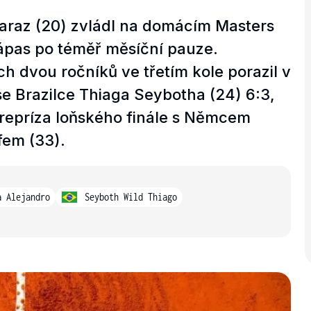
araz (20) zvládl na domácím Masters
ápas po téměř měsíční pauze.
h dvou ročníků ve třetím kole porazil v
 Brazilce Thiaga Seybotha (24) 6:3,
 repríza loňského finále s Němcem
em (33).
a Alejandro
Seyboth Wild Thiago