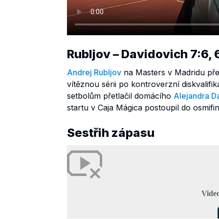
Rubljov – Davidovich 7:6, 
Andrej Rubljov
na Masters v Madridu přer
vítěznou sérii po kontroverzní diskvalifik
setbolům přetlačil domácího
Alejandra D
startu v Caja Mágica postoupil do osmifin
Sestřih zápasu