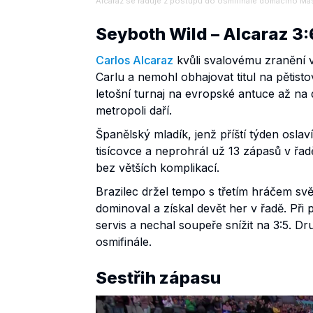
Alcaraz se raduje z postupu do osmifinále domácího Mas
Seyboth Wild – Alcaraz 3:
Carlos Alcaraz
kvůli svalovému zranění v
Carlu a nemohl obhajovat titul na pětis
letošní turnaj na evropské antuce až na
metropoli daří.
Španělský mladík, jenž příští týden osla
tisícovce a neprohrál už 13 zápasů v řad
bez větších komplikací.
Brazilec držel tempo s třetím hráčem svě
dominoval a získal devět her v řadě. Při
servis a nechal soupeře snížit na 3:5. Dr
osmifinále.
Sestřih zápasu