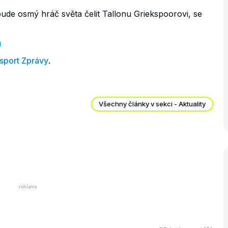
bude osmý hráč světa čelit Tallonu Griekspoorovi, se
u
sport Zprávy
.
Všechny články v sekci - Aktuality