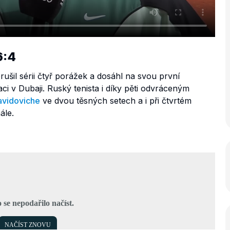
6:4
ušil sérii čtyř porážek a dosáhl na svou první
aci v Dubaji. Ruský tenista i díky pěti odvráceným
avidoviche
ve dvou těsných setech a i při čtvrtém
ále.