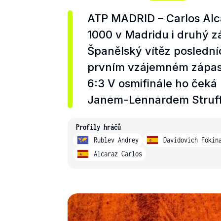
ATP MADRID – Carlos Alc
1000 v Madridu i druhý z
Španělský vítěz posledníc
prvním vzájemném zápase
6:3 V osmifinále ho čeká
Janem-Lennardem Struff
Profily hráčů
Rublev Andrey
Davidovich Fokin
Alcaraz Carlos