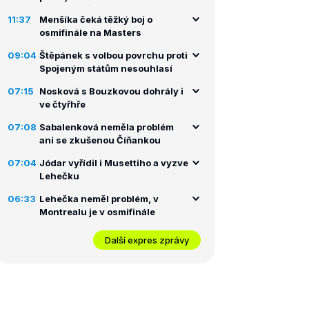
11:37
Menšíka čeká těžký boj o
osmifinále na Masters
09:04
Štěpánek s volbou povrchu proti
Spojeným státům nesouhlasí
07:15
Nosková s Bouzkovou dohrály i
ve čtyřhře
07:08
Sabalenková neměla problém
ani se zkušenou Číňankou
07:04
Jódar vyřídil i Musettiho a vyzve
Lehečku
06:33
Lehečka neměl problém, v
Montrealu je v osmifinále
Další expres zprávy