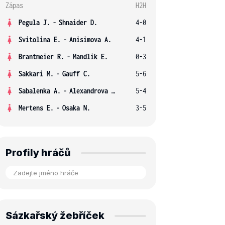
Zápas
H2H
Pegula J.
-
Shnaider D.
4-0
Svitolina E.
-
Anisimova A.
4-1
Brantmeier R.
-
Mandlik E.
0-3
Sakkari M.
-
Gauff C.
5-6
Sabalenka A.
-
Alexandrova E.
5-4
Mertens E.
-
Osaka N.
3-5
Profily hráčů
Sázkařský žebříček