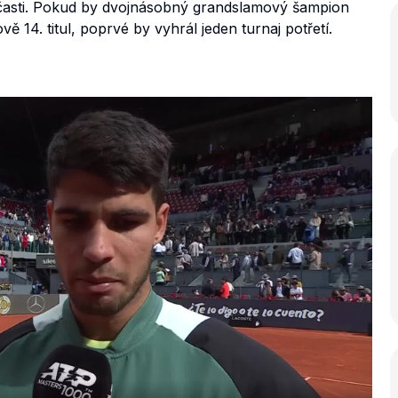
časti. Pokud by dvojnásobný grandslamový šampion
vě 14. titul, poprvé by vyhrál jeden turnaj potřetí.