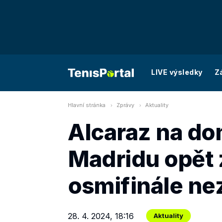
LIVE výsledky
Z
Hlavní stránka
Zprávy
Aktuality
Alcaraz na d
Madridu opět z
osmifinále nez
28. 4. 2024, 18:16
Aktuality