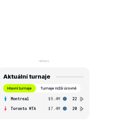
Aktuální turnaje
Hlavní turnaje
Turnaje nižší úrovně
Montreal
$9.4M
22
Toronto WTA
$7.4M
20