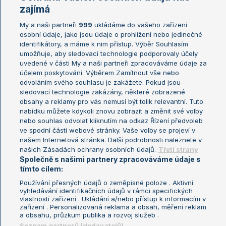
zajímá
Reagovat
My a naši partneři
999
ukládáme do vašeho zařízení
osobní údaje, jako jsou údaje o prohlížení nebo jedinečné
Ondřej.Jirásek
28.02.2026
23:08
identifikátory, a máme k nim přístup. Výběr Souhlasím
umožňuje, aby sledovací technologie podporovaly účely
už jsem si myslel, že jsem fakt úplně blbej :D upravil to kolega,
uvedené v části My a naši partneři zpracováváme údaje za
omylem... díky :)
účelem poskytování. Výběrem Zamítnout vše nebo
Reagovat
odvoláním svého souhlasu je zakážete. Pokud jsou
sledovací technologie zakázány, některé zobrazené
obsahy a reklamy pro vás nemusí být tolik relevantní. Tuto
nabídku můžete kdykoli znovu zobrazit a změnit své volby
lvicek
01.03.2026
05:01
nebo souhlas odvolat kliknutím na odkaz Řízení předvoleb
až bude mít těch titulů třicet a z toho 10GS, tak se to bude
ve spodní části webové stránky. Vaše volby se projeví v
kontrolovat hůř
.
našem Internetová stránka. Další podrobnosti naleznete v
Reagovat
našich Zásadách ochrany osobních údajů.
Třetí strany
Společně s našimi partnery zpracováváme údaje s
tímto cílem:
Mony
22.02.2026
19:17
Používání přesných údajů o zeměpisné poloze . Aktivní
vyhledávání identifikačních údajů v rámci specifických
Byl blízko Vítek
vlastností zařízení . Ukládání a/nebo přístup k informacím v
zařízení . Personalizovaná reklama a obsah, měření reklam
Reagovat
a obsahu, průzkum publika a rozvoj služeb .
Seznam partnerů (dodavatelů)