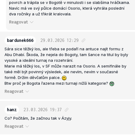
povrch a trápila se v Bogotě v minulosti i se slabšíma hráčkama.
Navíc má ve svý půlce domácí Osorio, která vyhrála poslední
dva ročníky a už třikrát kralovala.
Reagovat
bardunek666
29.03.2026
12:29
Sára sice těžký los, ale třeba se podaří na antuce najít formu z
Abu Dhabí. Škoda, že nejela do Bogoty, tam šance na titul by byly
vysoké a ideální turnaj na rozehrání.
Marie má těžký los, v SF může narazit na Osorio. A semifinále by
také měl být povinný výsledek, ale nevím, nevím v současné
formě. Držím děvčatům palce.
Btw proč je Bogota řazena mezi turnaji nižší kategorie?
Reagovat
hanz
23.03.2026
19:37
Co? Počítám, že začnou tak v Ázyjy.
Reagovat