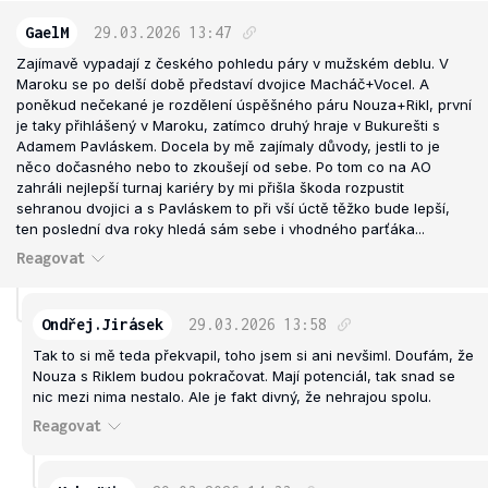
GaelM
29.03.2026
13:47
Zajímavě vypadají z českého pohledu páry v mužském deblu. V
Maroku se po delší době představí dvojice Macháč+Vocel. A
poněkud nečekané je rozdělení úspěšného páru Nouza+Rikl, první
je taky přihlášený v Maroku, zatímco druhý hraje v Bukurešti s
Adamem Pavláskem. Docela by mě zajímaly důvody, jestli to je
něco dočasného nebo to zkoušejí od sebe. Po tom co na AO
zahráli nejlepší turnaj kariéry by mi přišla škoda rozpustit
sehranou dvojici a s Pavláskem to při vší úctě těžko bude lepší,
ten poslední dva roky hledá sám sebe i vhodného parťáka...
Reagovat
Ondřej.Jirásek
29.03.2026
13:58
Tak to si mě teda překvapil, toho jsem si ani nevšiml. Doufám, že
Nouza s Riklem budou pokračovat. Mají potenciál, tak snad se
nic mezi nima nestalo. Ale je fakt divný, že nehrajou spolu.
Reagovat