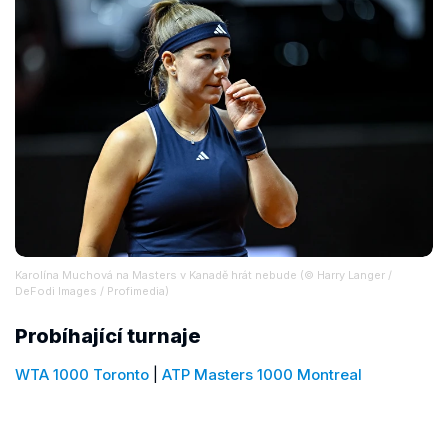
Karolína Muchová na Masters v Kanadě hrát nebude (© Harry Langer /
DeFodi Images / Profimedia)
Probíhající turnaje
WTA 1000 Toronto
|
ATP Masters 1000 Montreal