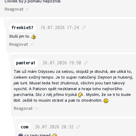
Člověk by ji pomalu nepoznal.
Reagovat
frenkie57
16.07.2026
17:24
Sluší jim to.
Reagovat
pantera1
26.07.2026
19:58
Tak už mám Odysseu za sebou, stopáž je dlouhá, ale utíká to,
celkem svižný tempo. Je to super natočený. Dejmon je hubený,
jak lunt. Musel teda fest zhubnout, všichni jsou tam takový
vyschlí. A Patizon opět nezklamal a hraje toho nejhoršího
parchanta. Sliz z něj přímo tryská
. Myslím, že se ti to bude
líbit. Ještě to musím strávit a pak to ohodnotím.
Reagovat
com
26.07.2026
20:32
co tady bleješ