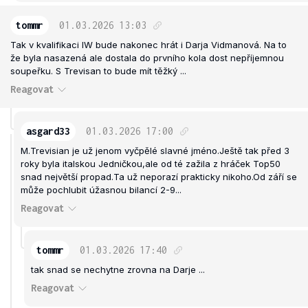
tommr
01.03.2026
13:03
Tak v kvalifikaci IW bude nakonec hrát i Darja Vidmanová. Na to
že byla nasazená ale dostala do prvního kola dost nepříjemnou
soupeřku. S Trevisan to bude mít těžký ...
Reagovat
asgard33
01.03.2026
17:00
M.Trevisian je už jenom vyčpělé slavné jméno.Ještě tak před 3
roky byla italskou Jedničkou,ale od té zažila z hráček Top50
snad největší propad.Ta už neporazí prakticky nikoho.Od září se
může pochlubit úžasnou bilancí 2-9...
Reagovat
tommr
01.03.2026
17:40
tak snad se nechytne zrovna na Darje ...
Reagovat