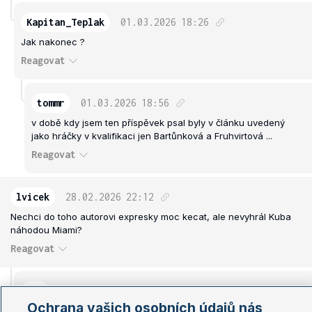
Kapitan_Teplak
01.03.2026
18:26
Jak nakonec ?
Reagovat
tommr
01.03.2026
18:56
v době kdy jsem ten příspěvek psal byly v článku uvedený
jako hráčky v kvalifikaci jen Bartůnková a Fruhvirtová ...
Reagovat
lvicek
28.02.2026
22:12
Nechci do toho autorovi expresky moc kecat, ale nevyhrál Kuba
náhodou Miami?
Reagovat
com
28.02.2026
22:25
Ochrana vašich osobních údajů nás
nerozumis tomu