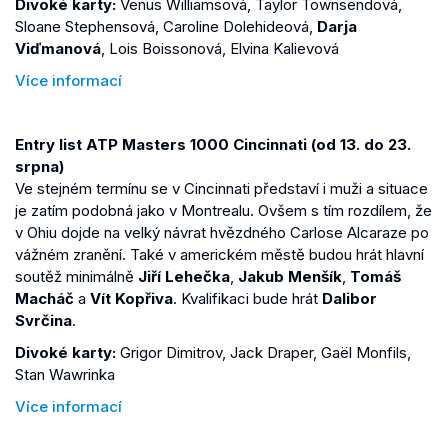
Divoké karty:
Venus Williamsová, Taylor Townsendová,
Sloane Stephensová, Caroline Dolehideová,
Darja
Viďmanová
, Lois Boissonová, Elvina Kalievová
Více informací
Entry list ATP Masters 1000 Cincinnati (od 13. do 23.
srpna)
Ve stejném termínu se v Cincinnati představí i muži a situace
je zatím podobná jako v Montrealu. Ovšem s tím rozdílem, že
v Ohiu dojde na velký návrat hvězdného Carlose Alcaraze po
vážném zranění. Také v americkém městě budou hrát hlavní
soutěž minimálně
Jiří Lehečka
,
Jakub Menšík
,
Tomáš
Macháč
a
Vít Kopřiva
. Kvalifikaci bude hrát
Dalibor
Svrčina
.
Divoké karty:
Grigor Dimitrov, Jack Draper, Gaël Monfils,
Stan Wawrinka
Více informací