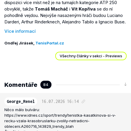
dispozici více míst než je na turnajích kategorie ATP 250
obvyklé, takže
Tomáš Macháč
i
Vít Kopřiva
se do ní
pohodlně vejdou. Nejvýše nasazenými hráči budou Luciano
Darderi, Arthur Rinderknech, Alejandro Tabilo a Ignacio Buse.
Více informací
Ondřej Jirásek,
TenisPortal.cz
Všechny články v sekci - Previews
Komentáře
84
George_Renel
16.07.2026
16:14
Něco málo bulváru:
https://www.idnes.cz/sport/trendy/tenistka-kasatkinova-si-v-
recku-vzala-krasobruslarku-zvolily-netradicni-
obleceni.A260716_143829_trendy_blah