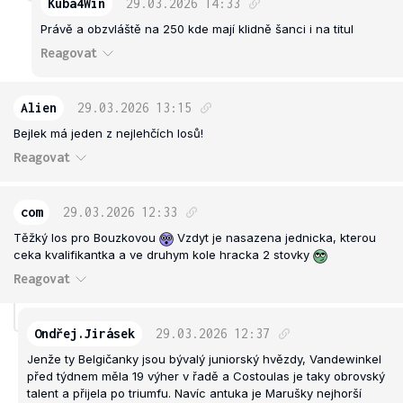
Kuba4Win
29.03.2026
14:33
Právě a obzvláště na 250 kde mají klidně šanci i na titul
Reagovat
Alien
29.03.2026
13:15
Bejlek má jeden z nejlehčích losů!
Reagovat
com
29.03.2026
12:33
Těžký los pro Bouzkovou
Vzdyt je nasazena jednicka, kterou
ceka kvalifikantka a ve druhym kole hracka 2 stovky
Reagovat
Ondřej.Jirásek
29.03.2026
12:37
Jenže ty Belgičanky jsou bývalý juniorský hvězdy, Vandewinkel
před týdnem měla 19 výher v řadě a Costoulas je taky obrovský
talent a přijela po triumfu. Navíc antuka je Marušky nejhorší