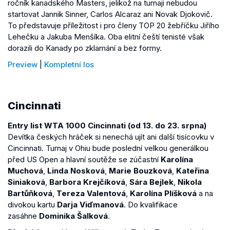
ročník kanadského Masters, jelikož na turnaji nebudou
startovat Jannik Sinner, Carlos Alcaraz ani Novak Djokovič.
To představuje příležitost i pro členy TOP 20 žebříčku Jiřího
Lehečku a Jakuba Menšíka. Oba elitní čeští tenisté však
dorazili do Kanady po zklamání a bez formy.
Preview
|
Kompletní los
Cincinnati
Entry list WTA 1000 Cincinnati (od 13. do 23. srpna)
Devítka českých hráček si nenechá ujít ani další tisícovku v
Cincinnati. Turnaj v Ohiu bude poslední velkou generálkou
před US Open a hlavní soutěže se zúčastní
Karolína
Muchová
,
Linda Nosková
,
Marie Bouzková
,
Kateřina
Siniaková
,
Barbora Krejčíková
,
Sára Bejlek
,
Nikola
Bartůňková
,
Tereza Valentová
,
Karolína Plíšková
a na
divokou kartu
Darja Viďmanová
. Do kvalifikace
zasáhne
Dominika Šalková
.