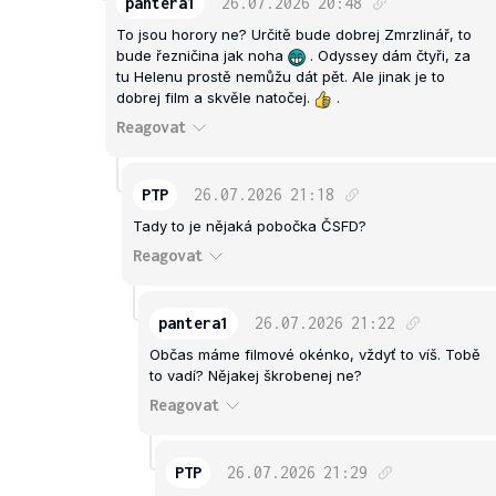
pantera1
26.07.2026
20:48
To jsou horory ne? Určitě bude dobrej Zmrzlinář, to
bude řezničina jak noha
. Odyssey dám čtyři, za
tu Helenu prostě nemůžu dát pět. Ale jinak je to
dobrej film a skvěle natočej.
.
Reagovat
PTP
26.07.2026
21:18
Tady to je nějaká pobočka ČSFD?
Reagovat
pantera1
26.07.2026
21:22
Občas máme filmové okénko, vždyť to víš. Tobě
to vadí? Nějakej škrobenej ne?
Reagovat
PTP
26.07.2026
21:29