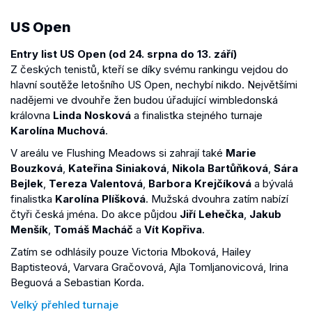
US Open
Entry list US Open (od 24. srpna do 13. září)
Z českých tenistů, kteří se díky svému rankingu vejdou do
hlavní soutěže letošního US Open, nechybí nikdo. Největšími
nadějemi ve dvouhře žen budou úřadující wimbledonská
královna
Linda Nosková
a finalistka stejného turnaje
Karolína Muchová
.
V areálu ve Flushing Meadows si zahrají také
Marie
Bouzková
,
Kateřina Siniaková
,
Nikola Bartůňková
,
Sára
Bejlek
,
Tereza Valentová
,
Barbora Krejčíková
a bývalá
finalistka
Karolína Plíšková
. Mužská dvouhra zatím nabízí
čtyři česká jména. Do akce půjdou
Jiří Lehečka
,
Jakub
Menšík
,
Tomáš Macháč
a
Vít Kopřiva
.
Zatím se odhlásily pouze Victoria Mboková, Hailey
Baptisteová, Varvara Gračovová, Ajla Tomljanovicová, Irina
Beguová a Sebastian Korda.
Velký přehled turnaje