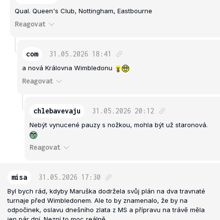
Qual. Queen's Club, Nottingham, Eastbourne
Reagovat
com
31.05.2026
18:41
a nová Královna Wimbledonu
Reagovat
chlebavevaju
31.05.2026
20:12
Nebýt vynucené pauzy s nožkou, mohla být už staronová.
Reagovat
misa
31.05.2026
17:30
Byl bych rád, kdyby Maruška dodržela svůj plán na dva travnaté
turnaje před Wimbledonem. Ale to by znamenalo, že by na
odpočinek, oslavu dnešního zlata z MS a přípravu na trávě měla
jen pár dní. Nezní to moc reálně...