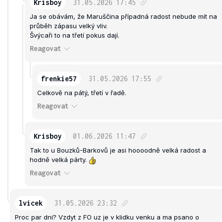
Krisboy
31.05.2026
17:45
Ja se obávám, že Maruščina případná radost nebude mít na
průběh zápasu velký vliv.
Švýcaři to na třetí pokus dají.
Reagovat
frenkie57
31.05.2026
17:55
Celkově na pátý, třetí v řadě.
Reagovat
Krisboy
01.06.2026
11:47
Tak to u Bouzků-Barkovů je asi hoooodně velká radost a
hodně velká párty.
Reagovat
lvicek
31.05.2026
23:32
Proc par dni? Vzdyt z FO uz je v klidku venku a ma psano o