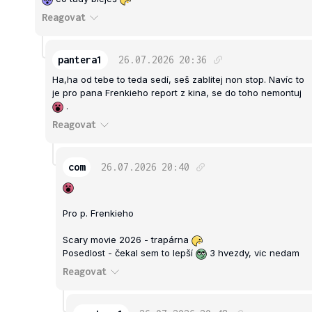
Reagovat
pantera1
26.07.2026
20:36
Ha,ha od tebe to teda sedí, seš zablitej non stop. Navíc to
je pro pana Frenkieho report z kina, se do toho nemontuj
.
Reagovat
com
26.07.2026
20:40
Pro p. Frenkieho
Scary movie 2026 - trapárna
Posedlost - čekal sem to lepší
3 hvezdy, vic nedam
Reagovat