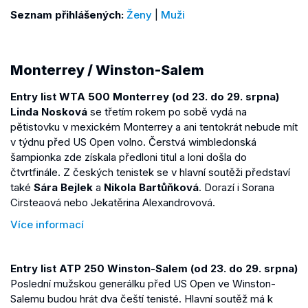
Seznam přihlášených:
Ženy
|
Muži
Monterrey / Winston-Salem
Entry list WTA 500 Monterrey (od 23. do 29. srpna)
Linda Nosková
se třetím rokem po sobě vydá na
pětistovku v mexickém Monterrey a ani tentokrát nebude mít
v týdnu před US Open volno. Čerstvá wimbledonská
šampionka zde získala předloni titul a loni došla do
čtvrtfinále. Z českých tenistek se v hlavní soutěži představí
také
Sára Bejlek
a
Nikola Bartůňková
. Dorazí i Sorana
Cirsteaová nebo Jekatěrina Alexandrovová.
Více informací
Entry list ATP 250 Winston-Salem (od 23. do 29. srpna)
Poslední mužskou generálku před US Open ve Winston-
Salemu budou hrát dva čeští tenisté. Hlavní soutěž má k