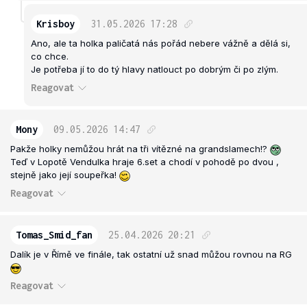
Krisboy
31.05.2026
17:28
Ano, ale ta holka paličatá nás pořád nebere vážně a dělá si,
co chce.
Je potřeba jí to do tý hlavy natlouct po dobrým či po zlým.
Reagovat
Mony
09.05.2026
14:47
Pakže holky nemůžou hrát na tři vítězné na grandslamech!?
Teď v Lopotě Vendulka hraje 6.set a chodí v pohodě po dvou ,
stejně jako její soupeřka!
Reagovat
Tomas_Smid_fan
25.04.2026
20:21
Dalík je v Římě ve finále, tak ostatní už snad můžou rovnou na RG
Reagovat