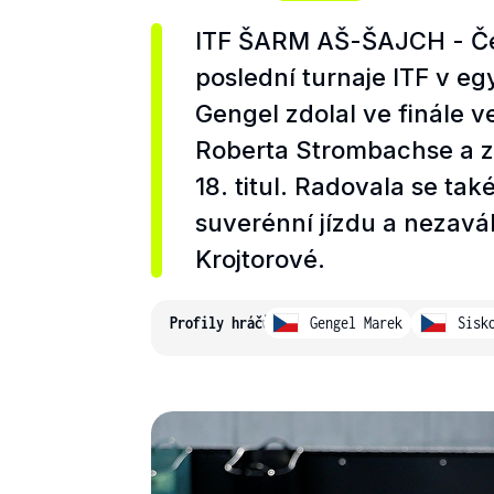
ITF ŠARM AŠ-ŠAJCH - Češt
poslední turnaje ITF v 
Gengel zdolal ve finále 
Roberta Strombachse a zí
18. titul. Radovala se ta
suverénní jízdu a nezaváh
Krojtorové.
Profily hráčů
Gengel Marek
Sisk