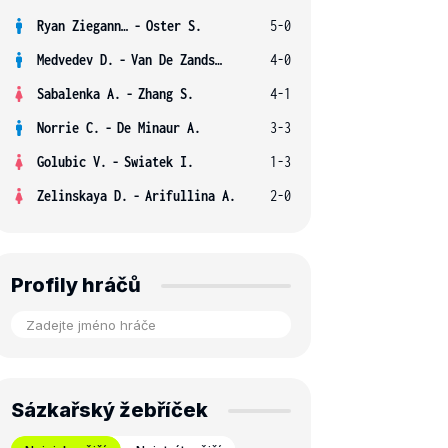
Ryan Ziegann S.
-
Oster S.
5-0
Medvedev D.
-
Van De Zandschulp B.
4-0
Sabalenka A.
-
Zhang S.
4-1
Norrie C.
-
De Minaur A.
3-3
Golubic V.
-
Swiatek I.
1-3
Zelinskaya D.
-
Arifullina A.
2-0
Profily hráčů
Sázkařský žebříček