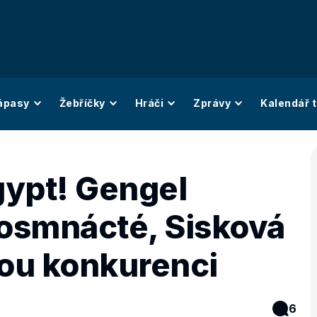
ápasy
Žebříčky
Hráči
Zprávy
Kalendář t
gypt! Gengel
oosmnácté, Sisková
rou konkurenci
6