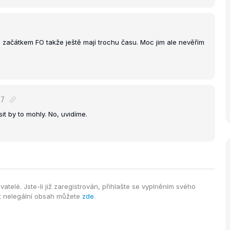
ed začátkem FO takže ještě mají trochu času. Moc jim ale nevěřím
07
it by to mohly. No, uvidíme.
telé. Jste-li již zaregistrován, přihlašte se vyplněním svého
it nelegální obsah můžete
zde
.