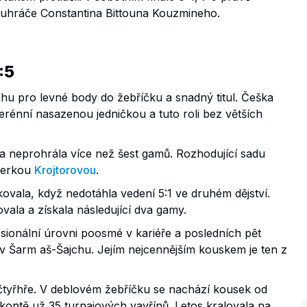
uhráče Constantina Bittouna Kouzmineho.
:5
chu pro levné body do žebříčku a snadný titul. Češka
verénní nasazenou jedničkou a tuto roli bez větších
t a neprohrála více než šest gamů. Rozhodující sadu
agerkou
Krojtorovou
.
kovala, když nedotáhla vedení 5:1 ve druhém dějství.
ala a získala následující dva gamy.
sionální úrovni poosmé v kariéře a posledních pět
 v Šarm aš-Šajchu. Jejím nejcennějším kouskem je ten z
čtyřhře. V deblovém žebříčku se nachází kousek od
a kontě už 35 turnajových vavřínů. Letos kralovala na