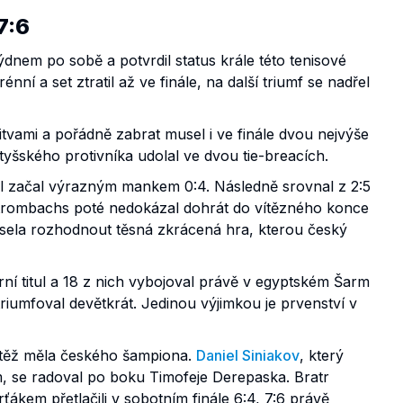
7:6
dnem po sobě a potvrdil status krále této tenisové
ní a set ztratil až ve finále, na další triumf se nadřel
tvami a pořádně zabrat musel i ve finále dvou nejvýše
otyšského protivníka udolal ve dvou tie-breacích.
gel začal výrazným mankem 0:4. Následně srovnal z 2:5
 Strombachs poté nedokázal dohrát do vítězného konce
musela rozhodnout těsná zkrácená hra, kterou český
rní titul a 18 z nich vybojoval právě v egyptském Šarm
iumfoval devětkrát. Jedinou výjimkou je prvenství v
utěž měla českého šampiona.
Daniel Siniakov
, který
, se radoval po boku Timofeje Derepaska. Bratr
ákem přetlačili v sobotním finále 6:4, 7:6 právě