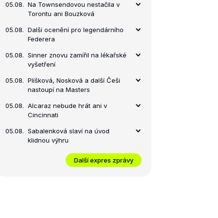
05.08.
Na Townsendovou nestačila v
Torontu ani Bouzková
05.08.
Další ocenění pro legendárního
Federera
05.08.
Sinner znovu zamířil na lékařské
vyšetření
05.08.
Plíšková, Nosková a další Češi
nastoupí na Masters
05.08.
Alcaraz nebude hrát ani v
Cincinnati
05.08.
Sabalenková slaví na úvod
klidnou výhru
Další expres zprávy