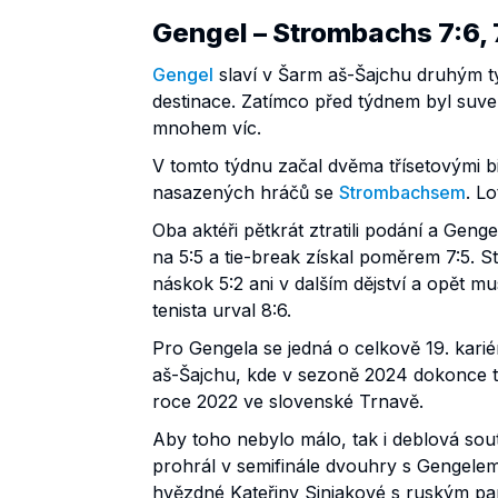
Gengel – Strombachs 7:6, 
Gengel
slaví v Šarm aš-Šajchu druhým tý
destinace. Zatímco před týdnem byl suverén
mnohem víc.
V tomto týdnu začal dvěma třísetovými bi
nasazených hráčů se
Strombachsem
. L
Oba aktéři pětkrát ztratili podání a Gen
na 5:5 a tie-break získal poměrem 7:5.
náskok 5:2 ani v dalším dějství a opět 
tenista urval 8:6.
Pro Gengela se jedná o celkově 19. karié
aš-Šajchu, kde v sezoně 2024 dokonce tr
roce 2022 ve slovenské Trnavě.
Aby toho nebylo málo, tak i deblová so
prohrál v semifinále dvouhry s Gengelem
hvězdné Kateřiny Siniakové s ruským parť