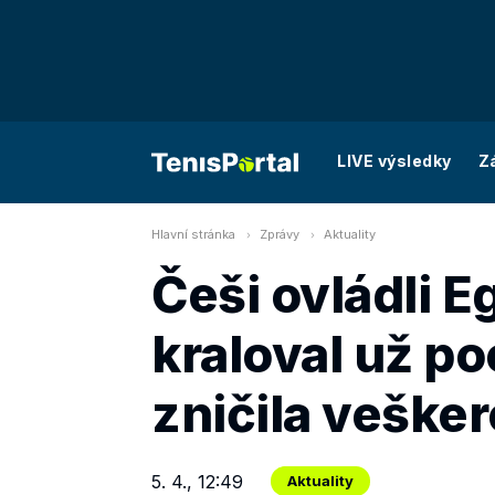
LIVE výsledky
Z
Hlavní stránka
Zprávy
Aktuality
Češi ovládli E
kraloval už p
zničila veške
5. 4., 12:49
Aktuality