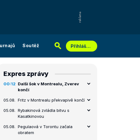
urnajů
Soutěž
Přihlášení
Expres zprávy
00:12
Další šok v Montrealu, Zverev
končí
05.08.
Fritz v Montrealu překvapivě končí
05.08.
Rybakinová zvládla bitvu s
Kasatkinovou
05.08.
Pegulaová v Torontu začala
obratem