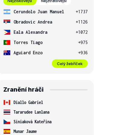
Nejziskovější
Nejztrátovější
Cerundolo Juan Manuel
+1737
Obradovic Andrea
+1126
Eala Alexandra
+1072
Torres Tiago
+975
Aguiard Enzo
+936
Celý žebříček
Zranění hráči
Diallo Gabriel
Tararudee Lanlana
Siniaková Kateřina
Munar Jaume