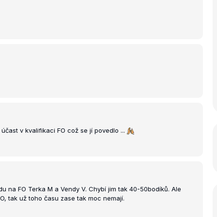
účast v kvalifikaci FO což se jí povedlo ...
du na FO Terka M a Vendy V. Chybí jim tak 40-50bodíků. Ale
FO, tak už toho času zase tak moc nemají.