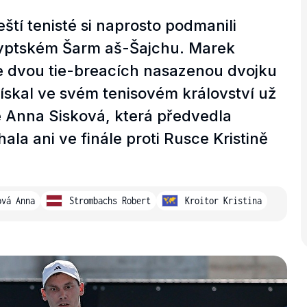
í tenisté si naprosto podmanili
egyptském Šarm aš-Šajchu. Marek
ve dvou tie-breacích nasazenou dvojku
skal ve svém tenisovém království už
ké Anna Sisková, která předvedla
ala ani ve finále proti Rusce Kristině
ová Anna
Strombachs Robert
Kroitor Kristina