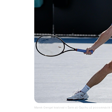
Marek Gengel kraloval v Šarm aš-Šajchu už poosmnácté (