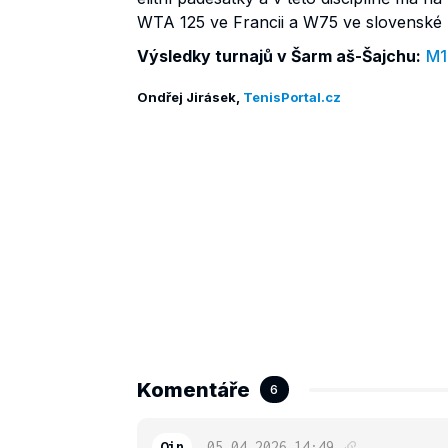
WTA 125 ve Francii a W75 ve slovenské 
Výsledky turnajů v Šarm aš-Šajchu:
M1
Ondřej Jirásek,
TenisPortal.cz
Komentáře
6
Oin
05.04.2026
14:49