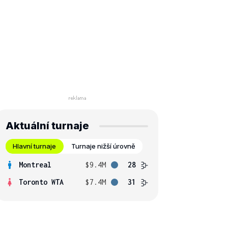
Aktuální turnaje
Hlavní turnaje
Turnaje nižší úrovně
Montreal
$9.4M
28
Toronto WTA
$7.4M
31