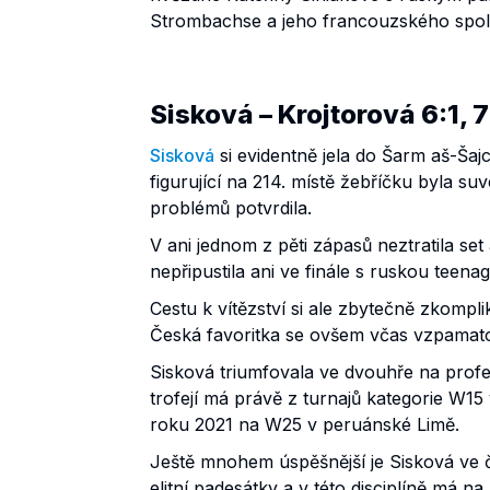
Strombachse a jeho francouzského spol
Sisková – Krojtorová 6:1, 7
Sisková
si evidentně jela do Šarm aš-Šaj
figurující na 214. místě žebříčku byla su
problémů potvrdila.
V ani jednom z pěti zápasů neztratila se
nepřipustila ani ve finále s ruskou teen
Cestu k vítězství si ale zbytečně zkompli
Česká favoritka se ovšem včas vzpamatov
Sisková triumfovala ve dvouhře na profe
trofejí má právě z turnajů kategorie W15
roku 2021 na W25 v peruánské Limě.
Ještě mnohem úspěšnější je Sisková ve 
elitní padesátky a v této disciplíně má n