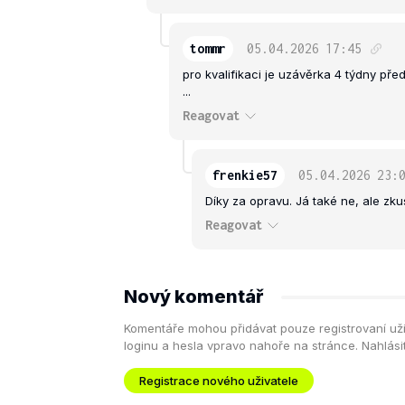
tommr
05.04.2026
17:45
pro kvalifikaci je uzávěrka 4 týdny př
...
Reagovat
frenkie57
05.04.2026
23:
Díky za opravu. Já také ne, ale zkus
Reagovat
Nový komentář
Komentáře mohou přidávat pouze registrovaní uživa
loginu a hesla vpravo nahoře na stránce. Nahlás
Registrace nového uživatele