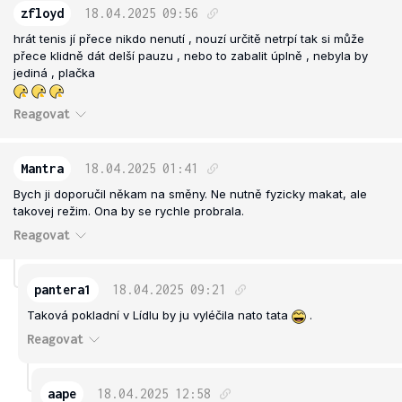
zfloyd
18.04.2025
09:56
hrát tenis jí přece nikdo nenutí , nouzí určitě netrpí tak si může
přece klidně dát delší pauzu , nebo to zabalit úplně , nebyla by
jediná , plačka
Reagovat
Mantra
18.04.2025
01:41
Bych ji doporučil někam na směny. Ne nutně fyzicky makat, ale
takovej režim. Ona by se rychle probrala.
Reagovat
pantera1
18.04.2025
09:21
Taková pokladní v Lídlu by ju vyléčila nato tata
.
Reagovat
aape
18.04.2025
12:58