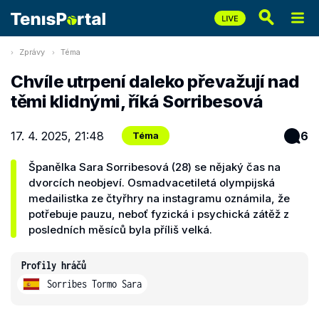
Zprávy
Téma
Chvíle utrpení daleko převažují nad
těmi klidnými, říká Sorribesová
17. 4. 2025, 21:48
6
Téma
Španělka Sara Sorribesová (28) se nějaký čas na
dvorcích neobjeví. Osmadvacetiletá olympijská
medailistka ze čtyřhry na instagramu oznámila, že
potřebuje pauzu, neboť fyzická i psychická zátěž z
posledních měsíců byla příliš velká.
Profily hráčů
Sorribes Tormo Sara