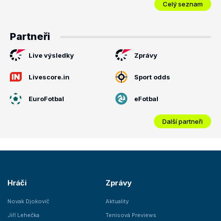
Celý seznam
Partneři
Live výsledky
Zprávy
Livescore.in
Sport odds
EuroFotbal
eFotbal
Další partneři
Hráči
Zprávy
Novak Djokovič
Aktuality
Jiří Lehečka
Tenisová Previews