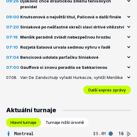
09:26
Djokovič chce drastickou změnu tenisových
pravidel
09:00
Knutsonová o největší titul, Palicová o další finále
07:20
Siniaková po nešťastné skreči slaví drtivé vítězství
07:16
Menšík parádně zvládl nebezpečnou hrozbu
07:10
Rozjetá Ealaová urvala sedmou výhru v řadě
07:04
Bencicová udolala parťačku Siniakové
07:00
Gauffová si znovu poradila se Sakkariovou
07.08.
Van De Zandschulp vyřadil Hurkacze, vyhlíží Menšíka
Další expres zprávy
Aktuální turnaje
Hlavní turnaje
Turnaje nižší úrovně
Montreal
$9.4M
16