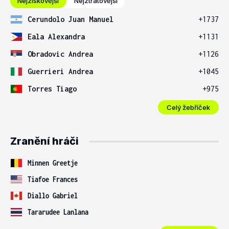
Nejziskovější
Nejztrátovější
Cerundolo Juan Manuel
+1737
Eala Alexandra
+1131
Obradovic Andrea
+1126
Guerrieri Andrea
+1045
Torres Tiago
+975
Celý žebříček
Zranění hráči
Minnen Greetje
Tiafoe Frances
Diallo Gabriel
Tararudee Lanlana