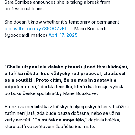
Sara Sorribes announces she is taking a break from
professional tennis
She doesn't know whether it's temporary or permanent
pic.twitter.com/y785OCZvEL
— Mario Boccardi
(@boccardi_marioo)
April 17, 2025
"
Chvíle utrpení ale daleko převažují nad těmi klidnými,
a to říká někdo, kdo vždycky rád pracoval, zlepšoval
se a soutěžil. Proto cítím, že se musím zastavit a
odpočinout si,
" dodala tenistka, která dva turnaje vyhrála
po boku české spoluhráčky Marie Bouzkové.
Bronzová medailistka z loňských olympijských her v Paříži si
zatím není jistá, zda bude pauza dočasná, nebo se už na
kurty nevrátí. "
To mi řekne moje tělo
," doplnila hráčka,
které patří ve světovém žebříčku 85. místo.