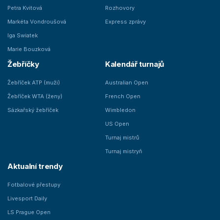
Petra Kvitová
Rozhovory
Markéta Vondroušová
Express zprávy
Iga Swiatek
Marie Bouzková
Žebříčky
Kalendář turnajů
Žebříček ATP (muži)
Australian Open
Žebříček WTA (ženy)
French Open
Sázkařský žebříček
Wimbledon
US Open
Turnaj mistrů
Turnaj mistryň
Aktualní trendy
Fotbalové přestupy
Livesport Daily
LS Prague Open