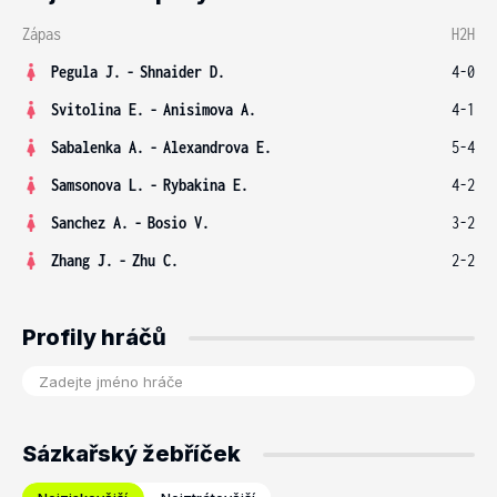
Zápas
H2H
Pegula J.
-
Shnaider D.
4-0
Svitolina E.
-
Anisimova A.
4-1
Sabalenka A.
-
Alexandrova E.
5-4
Samsonova L.
-
Rybakina E.
4-2
Sanchez A.
-
Bosio V.
3-2
Zhang J.
-
Zhu C.
2-2
Profily hráčů
Sázkařský žebříček