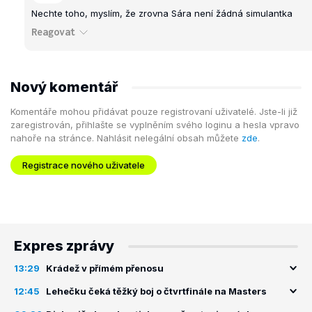
Nechte toho, myslím, že zrovna Sára není žádná simulantka
Reagovat
Nový komentář
Komentáře mohou přidávat pouze registrovaní uživatelé. Jste-li již
zaregistrován, přihlašte se vyplněním svého loginu a hesla vpravo
nahoře na stránce. Nahlásit nelegální obsah můžete
zde
.
Registrace nového uživatele
Expres zprávy
13:29
Krádež v přímém přenosu
12:45
Lehečku čeká těžký boj o čtvrtfinále na Masters