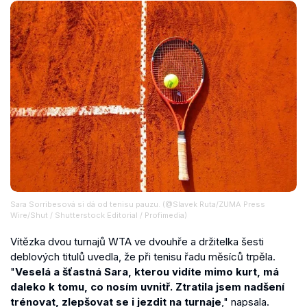
Sara Sorribesová si dá od tenisu pauzu. (@Slavek Ruta/ZUMA Press
Wire/Shut / Shutterstock Editorial / Profimedia)
Vítězka dvou turnajů WTA ve dvouhře a držitelka šesti
deblových titulů uvedla, že při tenisu řadu měsíců trpěla.
"
Veselá a šťastná Sara, kterou vidíte mimo kurt, má
daleko k tomu, co nosím uvnitř. Ztratila jsem nadšení
trénovat, zlepšovat se i jezdit na turnaje
," napsala.