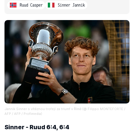
Ruud Casper
Sinner Jannik
Jannik Sinner s vítěznou trofejí za triumf v Římě (@ Filippo MONTEFORTE /
AFP / AFP / Profimedia)
Sinner - Ruud 6:4, 6:4