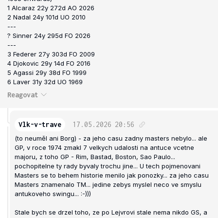
1 Alcaraz 22y 272d AO 2026
2 Nadal 24y 101d UO 2010
---
? Sinner 24y 295d FO 2026
---
3 Federer 27y 303d FO 2009
4 Djokovic 29y 14d FO 2016
5 Agassi 29y 38d FO 1999
6 Laver 31y 32d UO 1969
Reagovat
Vlk-v-trave
17.05.2026
20:56
(to neuměl ani Borg) - za jeho casu zadny masters nebylo... ale
GP, v roce 1974 zmakl 7 velkych udalosti na antuce vcetne
majoru, z toho GP - Rim, Bastad, Boston, Sao Paulo...
pochopitelne ty rady byvaly trochu jine... U tech pojmenovani
Masters se to behem historie menilo jak ponozky... za jeho casu
Masters znamenalo TM... jedine zebys myslel neco ve smyslu
antukoveho swingu... :-)))
Stale bych se drzel toho, ze po Lejvrovi stale nema nikdo GS, a