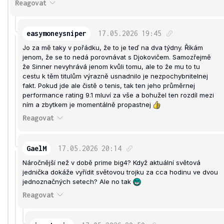
Reagovat
easymoneysniper
17.05.2026
19:45
Jo za mě taky v pořádku, že to je teď na dva týdny. Říkám
jenom, že se to nedá porovnávat s Djokovičem. Samozřejmě
že Sinner nevyhrává jenom kvůli tomu, ale to že mu to tu
cestu k těm titulům výrazně usnadnilo je nezpochybnitelnej
fakt. Pokud jde ale čistě o tenis, tak ten jeho průměrnej
performance rating 9.1 mluví za vše a bohužel ten rozdíl mezi
ním a zbytkem je momentálně propastnej
Reagovat
GaelM
17.05.2026
20:14
Náročnější než v době prime big4? Když aktuální světová
jednička dokáže vyřídit světovou trojku za cca hodinu ve dvou
jednoznačných setech? Ale no tak
Reagovat