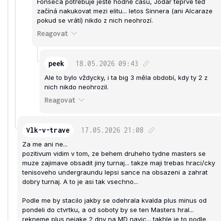
Fonseca potřebuje ještě hodně času, Jodar teprve teď
začíná nakukovat mezi elitu... letos Sinnera (ani Alcaraze
pokud se vrátí) nikdo z nich neohrozí.
Reagovat
peek
18.05.2026
09:43
Ale to bylo vždycky, i ta big 3 měla období, kdy ty 2 z
nich nikdo neohrozil.
Reagovat
Vlk-v-trave
17.05.2026
21:08
Za me ani ne...
pozitivum vidim v tom, ze behem druheho tydne masters se
muze zajimave obsadit jiny turnaj... takze maji trebas hraci/cky
tenisoveho undergraundu lepsi sance na obsazeni a zahrat
dobry turnaj. A to je asi tak vsechno...
Podle me by stacilo jakby se odehrala kvalda plus minus od
pondeli do ctvrtku, a od soboty by se ten Masters hral...
rekneme plus nejake 2 dny na MD navic... takhle je to podle