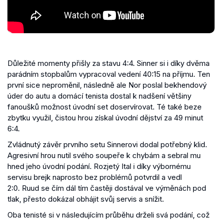
Důležité momenty přišly za stavu 4:4. Sinner si i díky dvěma
parádním stopbalům vypracoval vedení 40:15 na příjmu. Ten
první sice neproměnil, následně ale Nor poslal bekhendový
úder do autu a domácí tenista dostal k nadšení většiny
fanoušků možnost úvodní set doservírovat. Té také beze
zbytku využil, čistou hrou získal úvodní dějství za 49 minut
6:4.
Zvládnutý závěr prvního setu Sinnerovi dodal potřebný klid.
Agresivní hrou nutil svého soupeře k chybám a sebral mu
hned jeho úvodní podání. Rozjetý Ital i díky výbornému
servisu brejk naprosto bez problémů potvrdil a vedl
2:0. Ruud se čím dál tím častěji dostával ve výměnách pod
tlak, přesto dokázal obhájit svůj servis a snížit.
Oba tenisté si v následujícím průběhu drželi svá podání, což