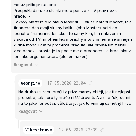
me uz prilis pretazene...
Predpokladam, ze slo hlavne o penize z TV prav nez o
hrace...;-))
Takovy Masters v Miami a Madridu - jak se natahl Madrot, tak
financne dostavaji slusny balik... (oba Masters patri do
jednoho financniho balicku) To samy Rim, tim natazenim
ziskava od TV mnohem lepsi prachy a to znamena ze si nejen
klidne mohou dat ty procenta hracum, ale proste tim ziskali
vice penez... proste je to podle me o prachach... a hraci slouzi
jen jako argumentace... (ale jen nazor.)
Reagovat
Georgino
17.05.2026
22:04
Na druhou stranu hráči ty prize money chtějí, jak ti nejlepší
pro sebe, tak i pro ty hráče nižší úrovně. A asi je fuk, co mi
na to jako fanoušci, důležité je, jak to vnímají samotný hráči.
Reagovat
Vlk-v-trave
17.05.2026
22:39