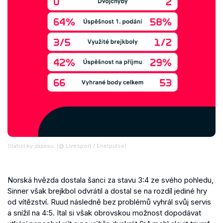
Statistiky zápasu. (@ Livesport / Enetpulse)
Norská hvězda dostala šanci za stavu 3:4 ze svého pohledu,
Sinner však brejkbol odvrátil a dostal se na rozdíl jediné hry
od vítězství. Ruud následně bez problémů vyhrál svůj servis
a snížil na 4:5. Ital si však obrovskou možnost dopodávat