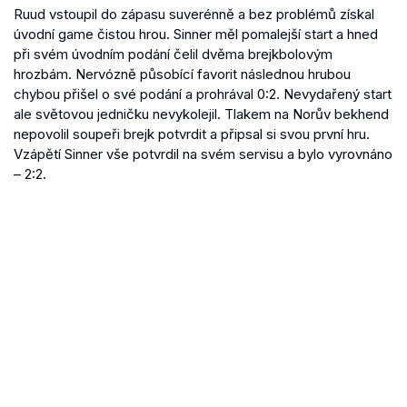
Ruud vstoupil do zápasu suverénně a bez problémů získal
úvodní game čistou hrou. Sinner měl pomalejší start a hned
při svém úvodním podání čelil dvěma brejkbolovým
hrozbám. Nervózně působící favorit následnou hrubou
chybou přišel o své podání a prohrával 0:2. Nevydařený start
ale světovou jedničku nevykolejil. Tlakem na Norův bekhend
nepovolil soupeři brejk potvrdit a připsal si svou první hru.
Vzápětí Sinner vše potvrdil na svém servisu a bylo vyrovnáno
– 2:2.