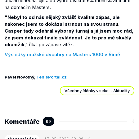
utkání nenechal ujít a po výhře dvakrát 6:4 mohl slavit triumf
na domácím Masters.
"Nebyl to od nás nějaký zvlášť kvalitní zápas, ale
nakonec jsem to dokázal strnout na svou stranu.
Casper tady odehrál výborný turnaj a já jsem moc rád,
že jsem dokázal finále zvládnout. Je to pro mě skvělý
okamžik
," říkal po zápase vítěz.
Výsledky mužské dvouhry na Masters 1000 v Římě
Pavel Novotný,
TenisPortal.cz
Všechny články v sekci - Aktuality
Komentáře
99