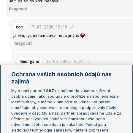
Já ti palec do krku nedával.
Reagovat
com
17.05.2026
19:18
já vím, tys mi tam dával něco jinýho
Reagovat
Georgino
17.05.2026
19:22
Bože chraň
Ochrana vašich osobních údajů nás
Reagovat
zajímá
My a naši partneři
997
ukládáme do vašeho zařízení
Tomas_Smid_fan
17.05.2026
19:40
osobní údaje, jako jsou údaje o prohlížení nebo jedinečné
identifikátory, a máme k nim přístup. Výběr Souhlasím
sis naběhl
umožňuje, aby sledovací technologie podporovaly účely
Reagovat
uvedené v části My a naši partneři zpracováváme údaje za
účelem poskytování. Výběrem Zamítnout vše nebo
odvoláním svého souhlasu je zakážete. Pokud jsou
Georgino
17.05.2026
20:28
sledovací technologie zakázány, některé zobrazené