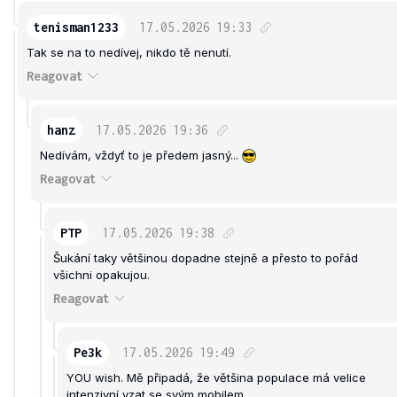
tenisman1233
17.05.2026
19:33
Tak se na to nedívej, nikdo tě nenutí.
Reagovat
hanz
17.05.2026
19:36
Nedívám, vždyť to je předem jasný...
Reagovat
PTP
17.05.2026
19:38
Šukání taky většinou dopadne stejně a přesto to pořád
všichni opakujou.
Reagovat
Pe3k
17.05.2026
19:49
YOU wish. Mě připadá, že většina populace má velice
intenzivní vzat se svým mobilem.