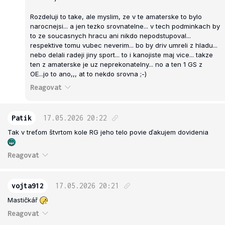
Rozdeluji to take, ale myslim, ze v te amaterske to bylo
narocnejsi... a jen tezko srovnatelne... v tech podminkach by
to ze soucasnych hracu ani nikdo nepodstupoval...
respektive tomu vubec neverim... bo by driv umreli z hladu...
nebo delali radeji jiny sport... to i kanojiste maj vice... takze
ten z amaterske je uz neprekonatelny... no a ten 1 GS z
OE...jo to ano,,, at to nekdo srovna ;-)
Reagovat
Patik
17.05.2026
20:22
Tak v treťom štvrtom kole RG jeho telo povie ďakujem dovidenia
Reagovat
vojta912
17.05.2026
20:21
Mastičkář
Reagovat