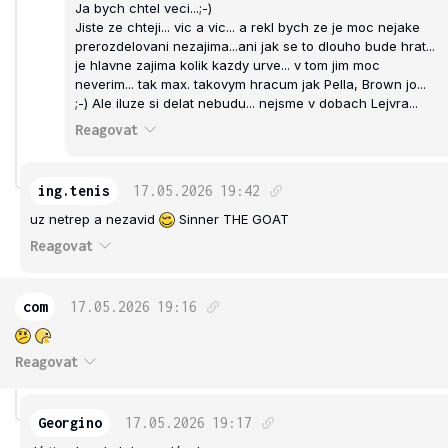
Ja bych chtel veci...;-)
Jiste ze chteji... vic a vic... a rekl bych ze je moc nejake
prerozdelovani nezajima...ani jak se to dlouho bude hrat...
je hlavne zajima kolik kazdy urve... v tom jim moc
neverim... tak max. takovym hracum jak Pella, Brown jo...
;-) Ale iluze si delat nebudu... nejsme v dobach Lejvra...
Reagovat
ing.tenis
17.05.2026
19:42
uz netrep a nezavid
Sinner THE GOAT
Reagovat
com
17.05.2026
19:16
Reagovat
Georgino
17.05.2026
19:17