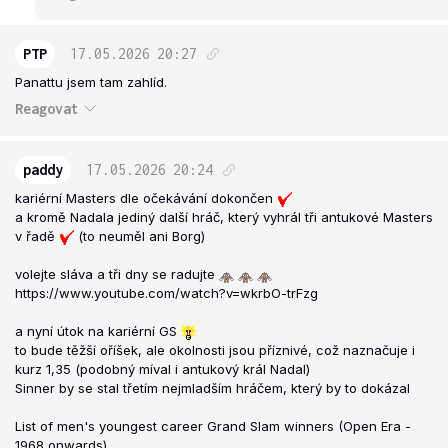
PTP
17.05.2026
20:27
Panattu jsem tam zahlíd.
Reagovat
paddy
17.05.2026
20:24
kariérní Masters dle očekávání dokončen
a kromě Nadala jediný další hráč, který vyhrál tři antukové Masters
v řadě
(to neuměl ani Borg)
volejte sláva a tři dny se radujte
https://www.youtube.com/watch?v=wkrbO-trFzg
a nyní útok na kariérní GS
to bude těžší oříšek, ale okolnosti jsou příznivé, což naznačuje i
kurz 1,35 (podobný míval i antukový král Nadal)
Sinner by se stal třetím nejmladším hráčem, který by to dokázal
List of men's youngest career Grand Slam winners (Open Era -
1968 onwards)