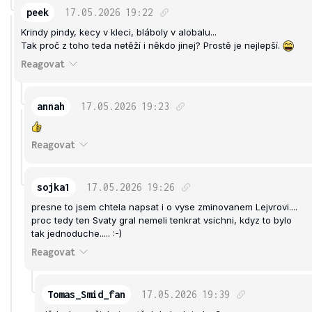
peek
17.05.2026
19:22
Krindy pindy, kecy v kleci, bláboly v alobalu...
Tak proč z toho teda netěží i někdo jinej? Prostě je nejlepší.
Reagovat
annah
17.05.2026
19:23
Reagovat
sojka1
17.05.2026
19:26
presne to jsem chtela napsat i o vyse zminovanem Lejvrovi....
proc tedy ten Svaty gral nemeli tenkrat vsichni, kdyz to bylo
tak jednoduche..... :-)
Reagovat
Tomas_Smid_fan
17.05.2026
19:39