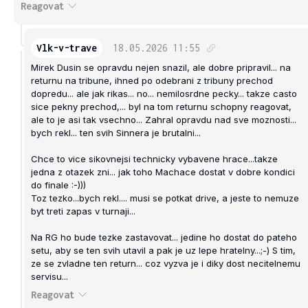
Reagovat
Vlk-v-trave
18.05.2026
11:55
Mirek Dusin se opravdu nejen snazil, ale dobre pripravil... na
returnu na tribune, ihned po odebrani z tribuny prechod
dopredu... ale jak rikas... no... nemilosrdne pecky... takze casto
sice pekny prechod,... byl na tom returnu schopny reagovat,
ale to je asi tak vsechno... Zahral opravdu nad sve moznosti...
bych rekl... ten svih Sinnera je brutalni...
Chce to vice sikovnejsi technicky vybavene hrace...takze
jedna z otazek zni... jak toho Machace dostat v dobre kondici
do finale :-)))
Toz tezko...bych rekl.... musi se potkat drive, a jeste to nemuze
byt treti zapas v turnaji...
Na RG ho bude tezke zastavovat... jedine ho dostat do pateho
setu, aby se ten svih utavil a pak je uz lepe hratelny...;-) S tim,
ze se zvladne ten return... coz vyzva je i diky dost necitelnemu
servisu...
Reagovat