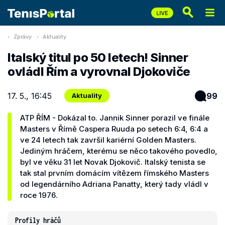
Zprávy
Aktuality
Italský titul po 50 letech! Sinner
ovládl Řím a vyrovnal Djokoviče
17. 5., 16:45
99
Aktuality
ATP ŘÍM - Dokázal to. Jannik Sinner porazil ve finále
Masters v Římě Caspera Ruuda po setech 6:4, 6:4 a
ve 24 letech tak završil kariérní Golden Masters.
Jediným hráčem, kterému se něco takového povedlo,
byl ve věku 31 let Novak Djokovič. Italský tenista se
tak stal prvním domácím vítězem římského Masters
od legendárního Adriana Panatty, který tady vládl v
roce 1976.
Profily hráčů