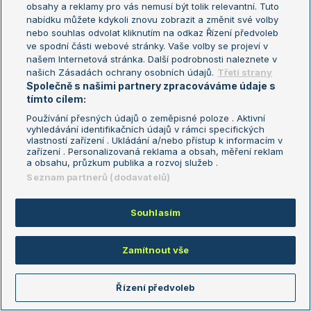
obsahy a reklamy pro vás nemusí být tolik relevantní. Tuto
No jo no.
nabídku můžete kdykoli znovu zobrazit a změnit své volby
Reagovat
nebo souhlas odvolat kliknutím na odkaz Řízení předvoleb
ve spodní části webové stránky. Vaše volby se projeví v
našem Internetová stránka. Další podrobnosti naleznete v
našich Zásadách ochrany osobních údajů.
Třetí strany
Georgino
17.05.2026
19:16
Společně s našimi partnery zpracováváme údaje s
Jannik
tímto cílem:
Reagovat
Používání přesných údajů o zeměpisné poloze . Aktivní
vyhledávání identifikačních údajů v rámci specifických
vlastností zařízení . Ukládání a/nebo přístup k informacím v
zařízení . Personalizovaná reklama a obsah, měření reklam
PTP
17.05.2026
19:15
a obsahu, průzkum publika a rozvoj služeb .
Jestlipak se koukal Karel Zápěstíčko?
Seznam partnerů (dodavatelů)
Reagovat
Souhlasím
Tennisfan77
17.05.2026
19:15
Zamítnout vše
Ježíš to je super. Hned to oslavím, dam tomu minutu.
Jo a už mě to nezajímá. Strašně nudný hráč, ať se mu daří
Řízení předvoleb
Reagovat