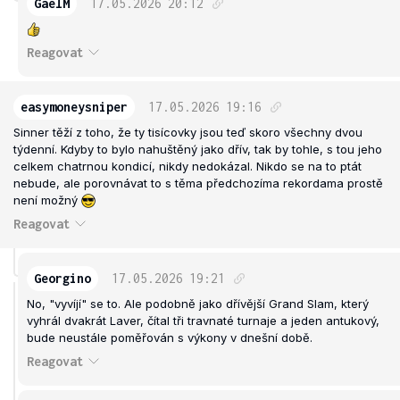
GaelM
17.05.2026
20:12
Reagovat
easymoneysniper
17.05.2026
19:16
Sinner těží z toho, že ty tisícovky jsou teď skoro všechny dvou
týdenní. Kdyby to bylo nahuštěný jako dřív, tak by tohle, s tou jeho
celkem chatrnou kondicí, nikdy nedokázal. Nikdo se na to ptát
nebude, ale porovnávat to s těma předchozíma rekordama prostě
není možný
Reagovat
Georgino
17.05.2026
19:21
No, "vyvíjí" se to. Ale podobně jako dřívější Grand Slam, který
vyhrál dvakrát Laver, čítal tři travnaté turnaje a jeden antukový,
bude neustále poměřován s výkony v dnešní době.
Reagovat