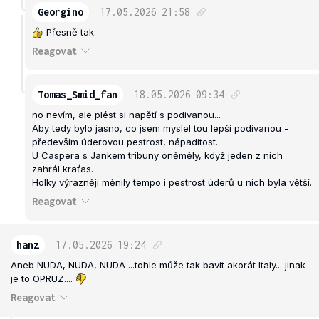
Georgino
17.05.2026
21:58
Přesně tak.
Reagovat
Tomas_Smid_fan
18.05.2026
09:34
no nevím, ale plést si napětí s podivanou...
Aby tedy bylo jasno, co jsem myslel tou lepší podívanou -
především úderovou pestrost, nápaditost.
U Caspera s Jankem tribuny oněměly, když jeden z nich
zahrál kraťas.
Holky výrazněji měnily tempo i pestrost úderů u nich byla větší.
Reagovat
hanz
17.05.2026
19:24
Aneb NUDA, NUDA, NUDA ...tohle může tak bavit akorát Italy... jinak
je to OPRUZ....
Reagovat