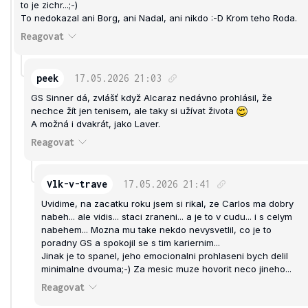
to je zichr...;-)
To nedokazal ani Borg, ani Nadal, ani nikdo :-D Krom teho Roda.
Reagovat
peek
17.05.2026
21:03
GS Sinner dá, zvlášť když Alcaraz nedávno prohlásil, že
nechce žít jen tenisem, ale taky si užívat života
A možná i dvakrát, jako Laver.
Reagovat
Vlk-v-trave
17.05.2026
21:41
Uvidime, na zacatku roku jsem si rikal, ze Carlos ma dobry
nabeh... ale vidis... staci zraneni... a je to v cudu... i s celym
nabehem... Mozna mu take nekdo nevysvetlil, co je to
poradny GS a spokojil se s tim kariernim...
Jinak je to spanel, jeho emocionalni prohlaseni bych delil
minimalne dvouma;-) Za mesic muze hovorit neco jineho...
Reagovat