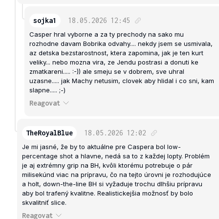
sojka1
18.05.2026
12:45
Casper hral vyborne a za ty prechody na sako mu
rozhodne davam Bobrika odvahy.... nekdy jsem se usmivala,
az detska bezstarostnost, ktera zapomina, jak je ten kurt
veliky... nebo mozna vira, ze Jendu postrasi a donuti ke
zmatkareni..... :-)) ale smeju se v dobrem, sve uhral
uzasne..... jak Machy netusim, clovek aby hlidal i co sni, kam
slapne..... ;-)
Reagovat
TheRoyalBlue
18.05.2026
12:02
Je mi jasné, že by to aktuálne pre Caspera bol low-
percentage shot a hlavne, nedá sa to z každej lopty. Problém
je aj extrémny grip na BH, kvôli ktorému potrebuje o pár
milisekúnd viac na prípravu, čo na tejto úrovni je rozhodujúce
a holt, down-the-line BH si vyžaduje trochu dlhšiu prípravu
aby bol trafený kvalitne. Realistickejšia možnosť by bolo
skvalitniť slice.
Reagovat