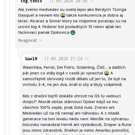
ing.tenis
17.05.2026
20:50
Ale zverev medvedev su ovela lepsi ako Berdych Tsonga
Gasquet a neviem kto
takze konkurencia je dobra aj
teraz. Alcaraz a Sinner ktory sa vzajomne porazaju su na
urovni big 4. Federer bol poslednych 10 rokov ajtak len
fackovaci panak Djokovica
Reagovat
GaelM
17.05.2026
21:24
Wawrinka, Ferrer, Del Potro, Söderling, Čilič... a dalších
pár jmen co stály big4 v cestě jsi vynechal
A
samozřejmě obrovský rozdíl dělalo už jen to, že byli na
vrcholu 3-4, ne jen dva, brali si síly a tituly vzájemně.
Kdo z dnešní top10 dokáže ohrozit na GS tu vedoucí
dvojici? Akorát občas stárnoucí Djoker když se mu
všechno 100% sejde, jinak čistá nula. Zverev ani
Medvedev už na ně nemají ani náhodou. A z mladé
generace na tom levelu nikdo není. Menšík na vyhranou
tisícovku nenavázal herně ani výsledkově, Draper a Rune
jsou mimo zdravotně, Shelton je mimo Ameriku poloviční,