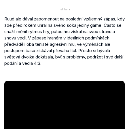
Ruud ale dával zapomenout na poslední vzájemný zápas, kdy
zde před rokem uhrál na svého soka jediný game. Často se
snažil měnit rytmus hry, pátou hru získal na svou stranu a
znovu vedl. V zápase hraném v ideálních podmínkách
předváděli oba tenisté agresivní hru, ve výměnách ale
postupem času získával převahu Ital. Přesto si bývalá
světová dvojka dokázala, byť s problémy, podržet i své další
podání a vedla 4:3.