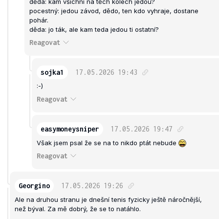
děda: kam všichni na těch kolech jedou?
pocestný: jedou závod, dědo, ten kdo vyhraje, dostane
pohár.
děda: jo ták, ale kam teda jedou ti ostatní?
Reagovat
sojka1
17.05.2026
19:43
:-)
Reagovat
easymoneysniper
17.05.2026
19:47
Však jsem psal že se na to nikdo ptát nebude
Reagovat
Georgino
17.05.2026
19:26
Ale na druhou stranu je dnešní tenis fyzicky ještě náročnější,
než býval. Za mě dobrý, že se to natáhlo.