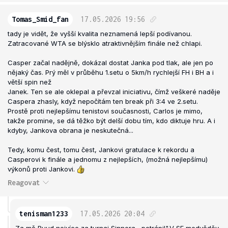
Tomas_Smid_fan
17.05.2026
19:56
tady je vidět, že vyšší kvalita neznamená lepší podívanou.
Zatracované WTA se blýsklo atraktivnějším finále než chlapi.
Casper začal nadějně, dokázal dostat Janka pod tlak, ale jen po
nějaký čas. Prý měl v průběhu 1.setu o 5km/h rychlejší FH i BH a i
větší spin než
Janek. Ten se ale oklepal a převzal iniciativu, čímž veškeré naděje
Caspera zhasly, když nepočítám ten break při 3:4 ve 2.setu.
Prostě proti nejlepšímu tenistovi současnosti, Carlos je mimo,
takže promine, se dá těžko být delší dobu tím, kdo diktuje hru. A i
kdyby, Jankova obrana je neskutečná...
Tedy, komu čest, tomu čest, Jankovi gratulace k rekordu a
Casperovi k finále a jednomu z nejlepších, (možná nejlepšímu)
výkonů proti Jankovi.
Reagovat
tenisman1233
17.05.2026
20:04
Za mě Ruud nejvíce za turnaj Sinnera ,,potrápil".V SF medvěděv