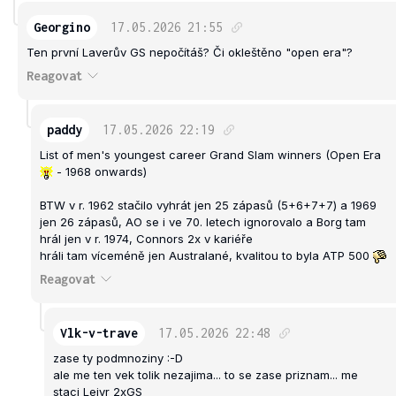
Georgino
17.05.2026
21:55
Ten první Laverův GS nepočítáš? Či okleštěno "open era"?
Reagovat
paddy
17.05.2026
22:19
List of men's youngest career Grand Slam winners (Open Era
- 1968 onwards)
BTW v r. 1962 stačilo vyhrát jen 25 zápasů (5+6+7+7) a 1969
jen 26 zápasů, AO se i ve 70. letech ignorovalo a Borg tam
hrál jen v r. 1974, Connors 2x v kariéře
hráli tam víceméně jen Australané, kvalitou to byla ATP 500
Reagovat
Vlk-v-trave
17.05.2026
22:48
zase ty podmnoziny :-D
ale me ten vek tolik nezajima... to se zase priznam... me
staci Lejvr 2xGS