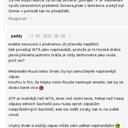
využil zdravotních problémů Sinnera,jinak v dohrávce a když byl
Sinner v pohodě tak ho předjížděl.
Reagovat
paddy
17.05.2026
20:50
kvalita nesouvisí s podívanou (či přesněji napětím)
lidé považují WTA jako napínavější, protože je to horská dráha
jasná převaha jednoho hráče je vždy definována jako nuda,
proč asi?
Medveděv-Ruud nebo Sinalc by byl samozřejmě napínavější
zápas
troufnu si říct, že kdyby místo Ruuda nastoupil amatér, tak by se
diváci bavili více
ATP je nudnější než WTA, tenis než stolní tenis, fotbal než hokej
zápasy elitních šachistů jsou nuda oproti zápasům
nadprůměrných šachistů, kde lze vidět zvraty, tak to na světě
chodí
chytrý divák si každý zápas může sám udělat napínavějším