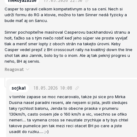
TheRoyalBlue
17.05.2026
22:30
Casper to spravil celkom kompetetívnym a to sa cení. Nech si
udrží formu do RG a ktovie, možno to tam Sinner nedá fyzicky a
bude mať aj on šancu.
Sinner pochopiteľne masíroval Casperovu backhandovú stranu a
holt, ťažko sa s tým niečo robiť keď jeho súper vie proste vyvíjať
tlak a meniť smer lopty z oboch strán na takejto úrovni. Keby
Casper vedel prejsť z BH crosscourt rally na kvalitný down the line
shot tak ako Jannik, bolo by to o inom. Ale aj tak pekný progres u
neho, BH aj servis.
Reagovat
sojka1
18.05.2026
10:08
v tomhle zapase se moc necarovalo, takze jsi sice pro Mirka
Dusina nasel paradni reseni, ale nejsem si jista, jestli sledujes
taky rychlost balonu, Jenda to obecne praska v prumeru
130km/h, casto ovsem jde o 160 km/h a vic, vsechno se ofiko
nemeri.... ta vymena cross se neustale zrychluje a ty bys chtel
takove pumelice jen tak mezi reci otacet BH po care a jiste
usadit do ruzku..... ;-)