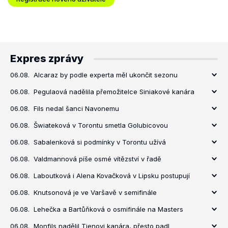
Expres zprávy
06.08.
Alcaraz by podle experta měl ukončit sezonu
06.08.
Pegulaová nadělila přemožitelce Siniakové kanára
06.08.
Fils nedal šanci Navonemu
06.08.
Šwiateková v Torontu smetla Golubicovou
06.08.
Sabalenková si podmínky v Torontu užívá
06.08.
Valdmannová píše osmé vítězství v řadě
06.08.
Laboutková i Alena Kovačková v Lipsku postupují
06.08.
Knutsonová je ve Varšavě v semifinále
06.08.
Lehečka a Bartůňková o osmifinále na Masters
06.08.
Monfils nadělil Tienovi kanára, přesto padl