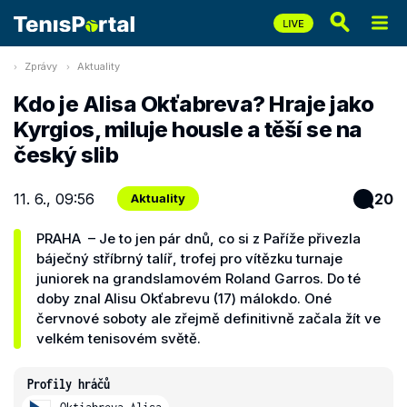
Zprávy
Aktuality
Kdo je Alisa Okťabreva? Hraje jako
Kyrgios, miluje housle a těší se na
český slib
11. 6., 09:56
20
Aktuality
PRAHA – Je to jen pár dnů, co si z Paříže přivezla
báječný stříbrný talíř, trofej pro vítězku turnaje
juniorek na grandslamovém Roland Garros. Do té
doby znal Alisu Okťabrevu (17) málokdo. Oné
červnové soboty ale zřejmě definitivně začala žít ve
velkém tenisovém světě.
Profily hráčů