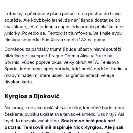
Letos bylo původně v plánu pokusit se o postup do hlavní
soutěže. Ale když bylo jasné, že není šance dostat se do
kvalifikace, ještě jednou a naposledy podala přihlášku mezi
juniorky. Povedlo se. Tentokrát triumfovala. Ve finále svou
čínskou soupeřku Sun Xinran smetla 12:3 na gamy.
Odměnou za pařížský triumf jí bude účast v hlavní soutěži
blížícího se Livesport Prague Open a Alisa v Praze na
Štvanici vůbec poprvé okusí velký okruh WTA. Tenisová
Sparta, která turnaj spolupořádá, totiž hodlá dodržet tradici a
mladým nadějím, které uspějí na grandslamech věnuje
divokou kartu.
Kyrgios a Djokovič
Na turnaji, kde jako malá sbírala míčky, konečně bude moci
českému publiku ukázat své tenisové umění. "Jak hraji? Asi
bych to nazvala variabilitou.
Snažím se hrát jinak než
ostatní. Tenisově mě inspiruje Nick Kyrgios. Ale jinak