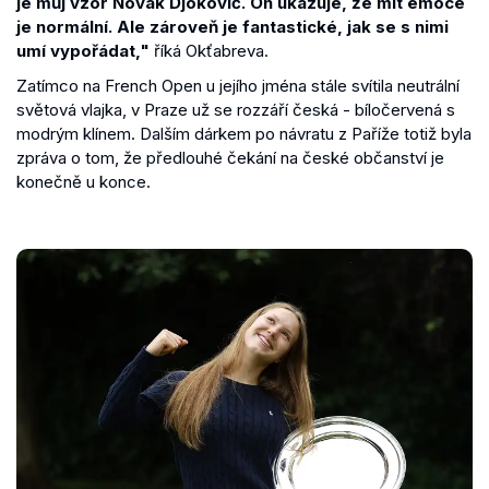
je můj vzor Novak Djokovič. On ukazuje, že mít emoce
je normální. Ale zároveň je fantastické, jak se s nimi
umí vypořádat,"
říká Okťabreva.
Zatímco na French Open u jejího jména stále svítila neutrální
světová vlajka, v Praze už se rozzáří česká - bíločervená s
modrým klínem. Dalším dárkem po návratu z Paříže totiž byla
zpráva o tom, že předlouhé čekání na české občanství je
konečně u konce.