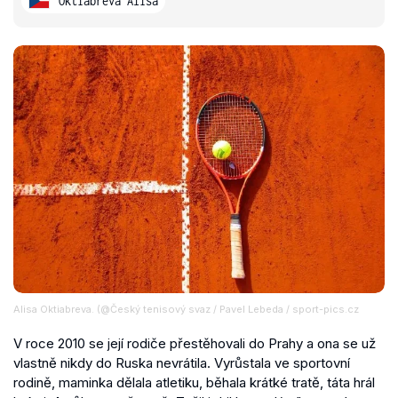
Oktiabreva Alisa
Alisa Oktiabreva. (@Český tenisový svaz / Pavel Lebeda / sport-pics.cz
V roce 2010 se její rodiče přestěhovali do Prahy a ona se už
vlastně nikdy do Ruska nevrátila. Vyrůstala ve sportovní
rodině, maminka dělala atletiku, běhala krátké tratě, táta hrál