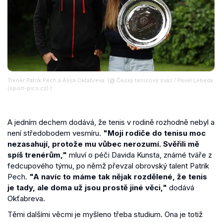
Trenér Patrik Pech a Alisa Okťabreva. (@ Český tenisový svaz / Pavel Lebeda
(sport-pics.cz).)
A jedním dechem dodává, že tenis v rodině rozhodně nebyl a
není středobodem vesmíru.
"Moji rodiče do tenisu moc
nezasahují, protože mu vůbec nerozumí. Svěřili mě
spíš trenérům,"
mluví o péči Davida Kunsta, známé tváře z
fedcupového týmu, po němž převzal obrovský talent Patrik
Pech.
"A navíc to máme tak nějak rozdělené, že tenis
je tady, ale doma už jsou prostě jiné věci,"
dodává
Okťabreva.
Těmi dalšími věcmi je myšleno třeba studium. Ona je totiž