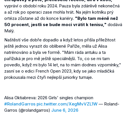
vypráví o období roku 2024. Pauza byla zdánlivě nekonečná
a až rok po operaci zase mohla hrát. Na jejím kotníku prý
ortéza zůstane až do konce kariéry.
"Bylo tam méně než
50 procent, jestli se bude moci vrátit k tenisu,"
dodává
Malý.
Naštěstí vše dobře dopadlo a když letos přišla příležitost
ještě jednou vyrazit do oblíbené Paříže, měla už Alisa
natrénováno a byla ve formě. "Mám ráda antuku a ta
pařížská je pro mě ještě speciálnější. To, co se mi tam
povedlo, když mi bylo 14 let, na to mám dodnes vzpomínky,"
zasní se o edici French Open 2023, kdy se jako mladičká
prokousala mezi čtyři nejlepší juniorky turnaje.
Alisa Oktiabreva: 2026 Girls' singles champion
#RolandGarros
pic.twitter.com/XegMvVZL1W
— Roland-
Garros (@rolandgarros)
June 6, 2026