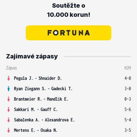
Soutěžte o
10.000 korun!
Zajímavé zápasy
Zápas
H2H
Pegula J.
-
Shnaider D.
4-0
Ryan Ziegann S.
-
Gadecki T.
3-0
Brantmeier R.
-
Mandlik E.
0-3
Sakkari M.
-
Gauff C.
5-6
Sabalenka A.
-
Alexandrova E.
5-4
Mertens E.
-
Osaka N.
3-5