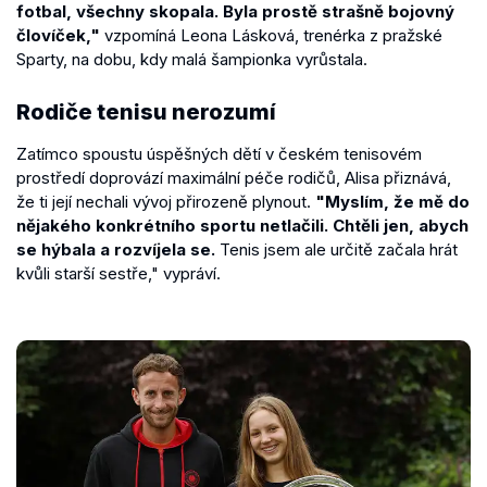
fotbal, všechny skopala. Byla prostě strašně bojovný
človíček,"
vzpomíná Leona Lásková, trenérka z pražské
Sparty, na dobu, kdy malá šampionka vyrůstala.
Rodiče tenisu nerozumí
Zatímco spoustu úspěšných dětí v českém tenisovém
prostředí doprovází maximální péče rodičů, Alisa přiznává,
že ti její nechali vývoj přirozeně plynout.
"Myslím, že mě do
nějakého konkrétního sportu netlačili. Chtěli jen, abych
se hýbala a rozvíjela se.
Tenis jsem ale určitě začala hrát
kvůli starší sestře," vypráví.