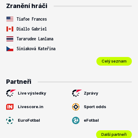
Zranění hráči
Tiafoe Frances
Diallo Gabriel
Tararudee Lanlana
Siniaková Kateřina
Celý seznam
Partneři
Live výsledky
Zprávy
Livescore.in
Sport odds
EuroFotbal
eFotbal
Další partneři