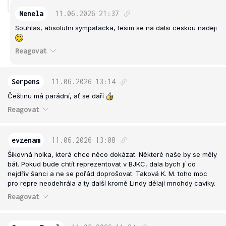
Nenela
11.06.2026
21:37
Souhlas, absolutni sympatacka, tesim se na dalsi ceskou nadeji
Reagovat
Serpens
11.06.2026
13:14
Češtinu má parádní, ať se daří
Reagovat
evzenam
11.06.2026
13:08
Šikovná holka, která chce něco dokázat. Některé naše by se měly
bát. Pokud bude chtít reprezentovat v BJKC, dala bych jí co
nejdřív šanci a ne se pořád doprošovat. Taková K. M. toho moc
pro repre neodehrála a ty další kromě Lindy dělají mnohdy caviky.
Reagovat