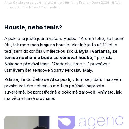
Alisa Okťabreva se svými blízkými po triumfu na French Open 2026 (@ Wu
Huiwo / Xinhua News / Profimedia)
Housle, nebo tenis?
A pak je tu ještě jedna vášeň. Hudba. "Kromě toho, že hodně
čtu, tak moc ráda hraju na housle. Vlastně je to už 12 let, a
teď jsem dokončila uměleckou školu.
Byla i varianta, že
tenisu nechám a budu se věnovat hudbě,"
přiznala.
Nakonec převážil tenis. "Oddechli jsme si," přiznává s
úsměvem šéf tenisové Sparty Miroslav Malý.
Zdá se, že do čeho se Alisa pustí, v tom se jí daří. I na svém
prvním velkém setkání s médii si počínala naprosto
suverénně, bezprostředně a pokorně zároveň. Vnímáte, jak
má věci v hlavě srovnané.