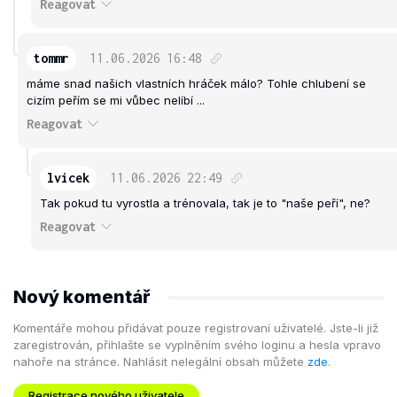
Reagovat
tommr
11.06.2026
16:48
máme snad našich vlastních hráček málo? Tohle chlubení se
cizím peřím se mi vůbec nelíbí ...
Reagovat
lvicek
11.06.2026
22:49
Tak pokud tu vyrostla a trénovala, tak je to "naše peří", ne?
Reagovat
Nový komentář
Komentáře mohou přidávat pouze registrovaní uživatelé. Jste-li již
zaregistrován, přihlašte se vyplněním svého loginu a hesla vpravo
nahoře na stránce. Nahlásit nelegální obsah můžete
zde
.
Registrace nového uživatele