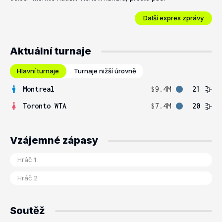
Další expres zprávy
Aktuální turnaje
Hlavní turnaje
Turnaje nižší úrovně
Montreal
$9.4M
21
Toronto WTA
$7.4M
20
Vzájemné zápasy
Soutěž