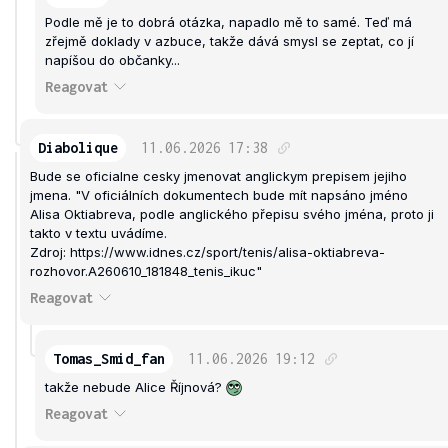
Podle mě je to dobrá otázka, napadlo mě to samé. Teď má
zřejmě doklady v azbuce, takže dává smysl se zeptat, co jí
napíšou do občanky...
Reagovat
Diabolique
11.06.2026
17:38
Bude se oficialne cesky jmenovat anglickym prepisem jejiho
jmena. "V oficiálních dokumentech bude mít napsáno jméno
Alisa Oktiabreva, podle anglického přepisu svého jména, proto ji
takto v textu uvádíme.
Zdroj: https://www.idnes.cz/sport/tenis/alisa-oktiabreva-
rozhovor.A260610_181848_tenis_ikuc"
Reagovat
Tomas_Smid_fan
11.06.2026
19:12
takže nebude Alice Říjnová?
Reagovat