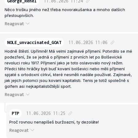
George_Renel
11.06.2026
11:24
Něco trošku jiného než třeba novorakušanka a mnoho dalších
přestoupivších.
Reagovat
NOLE_unvaccinated_GOAT
11.06.2026
11:06
Hodně štěstí. Upřímně! Má velmi zajímavé příjmení. Potvrdilo se mé
podezření, že se jedná o příjmení z prvních let po Bolševické
revoluci roku 1917. Příjmení jako je toto oslavovalo nový režim.
Předci této hráčky byli buď kovaní bolševici nebo měli příjmení
spjaté s ortodoxní církví, které nesměli nadále používat. Zajímavé,
jak jejich potomci jsou kovaní kapitalisti. Tenis je totiž společně s
golfem asi nejkapitalističtější sport.
Reagovat
PTP
11.06.2026
11:25
Proč rovnou nenapíšeš buržoazní, ty dezoláte!
Reagovat