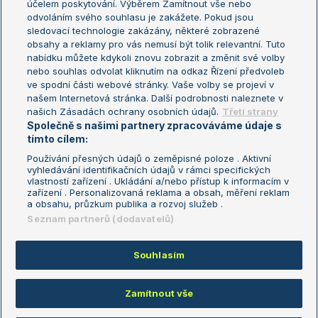
účelem poskytování. Výběrem Zamítnout vše nebo
odvoláním svého souhlasu je zakážete. Pokud jsou
Turnaj mistrů
sledovací technologie zakázány, některé zobrazené
Turnaj mistryň
obsahy a reklamy pro vás nemusí být tolik relevantní. Tuto
Aktualní trendy
nabídku můžete kdykoli znovu zobrazit a změnit své volby
nebo souhlas odvolat kliknutím na odkaz Řízení předvoleb
ve spodní části webové stránky. Vaše volby se projeví v
Fotbalové přestupy
našem Internetová stránka. Další podrobnosti naleznete v
Livesport Daily
našich Zásadách ochrany osobních údajů.
Třetí strany
Společně s našimi partnery zpracováváme údaje s
LS Prague Open
tímto cílem:
Používání přesných údajů o zeměpisné poloze . Aktivní
vyhledávání identifikačních údajů v rámci specifických
vlastností zařízení . Ukládání a/nebo přístup k informacím v
Podmínky užití
Nastavení soukromí
zařízení . Personalizovaná reklama a obsah, měření reklam
GDPR a žurnalistika
Reklama
a obsahu, průzkum publika a rozvoj služeb .
Informace o zpracování osobních
Kontakt
Seznam partnerů (dodavatelů)
údajů
Tiráž
Souhlasím
Copyright © 2008-2026 TenisPortal.cz. Využíváme zpravodajství ČTK.
Zamítnout vše