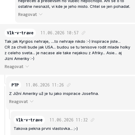
neprecetl a predevsim ho vubec nepochopil. Ani se o to
ostatne nesnazil, vi kde je jeho misto. Chtel se jen pohadat.
Reagovat
Vlk-v-trave
11.06.2026
10:57
Tak jak Kyrgios nehraje, ....to nehraje nikdo :-) Inspirace jiste...
CR za chvili bude jak USA... budou se tu tenisove rodit mlade holky
z celeho sveta... je nacase ale take nejakou z Afriky... Asie... aj
Jizni Ameriky :-)
Reagovat
PTP
11.06.2026
11:26
Z Jižní Ameriky už je tu jako inspirace Josefina.
Reagovat
Vlk-v-trave
11.06.2026
11:32
Takova pekna prvni vlastovka... ;-)