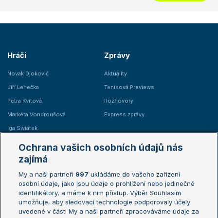
Hráči
Zprávy
Novak Djokovič
Aktuality
Jiří Lehečka
Tenisová Previews
Petra Kvitová
Rozhovory
Markéta Vondroušová
Express zprávy
Iga Swiatek
Marie Bouzková
Ochrana vašich osobních údajů nás
Žebříčky
Kalendář turnajů
zajímá
My a naši partneři
997
ukládáme do vašeho zařízení
Žebříček ATP (muži)
Australian Open
osobní údaje, jako jsou údaje o prohlížení nebo jedinečné
Žebříček WTA (ženy)
French Open
identifikátory, a máme k nim přístup. Výběr Souhlasím
umožňuje, aby sledovací technologie podporovaly účely
Sázkařský žebříček
Wimbledon
uvedené v části My a naši partneři zpracováváme údaje za
US Open