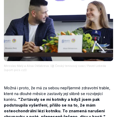
Miroslav Malý a Alisa Okťabreva. (@ Český tenisový svaz / Pavel Lebeda
(sport-pics.cz))
Možná i proto, že má za sebou nepříjemné zdravotní trable,
které na dlouhé měsíce zastavily její slibně se rozvíjející
kariéru.
"Zvrtávaly se mi kotníky a když jsem pak
podstoupila vyšetření, přišlo se na to, že mám
osteochondrální lézi kotníku. To znamená narušení
chrupavky a poté, přeneseně řečeno, díru v kosti,"