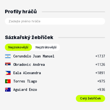
Profily hráčů
Sázkařský žebříček
Nejziskovější
Nejztrátovější
Cerundolo Juan Manuel
+1737
Obradovic Andrea
+1126
Eala Alexandra
+1091
Torres Tiago
+975
Aguiard Enzo
+936
Celý žebříček