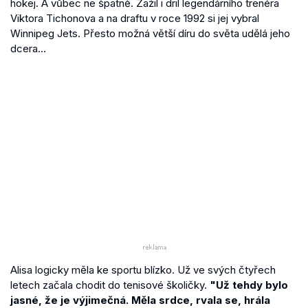
hokej. A vůbec ne špatně. Zažil i dril legendárního trenéra
Viktora Tichonova a na draftu v roce 1992 si jej vybral
Winnipeg Jets. Přesto možná větší díru do světa udělá jeho
dcera...
Alisa logicky měla ke sportu blízko. Už ve svých čtyřech
letech začala chodit do tenisové školičky.
"Už tehdy bylo
jasné, že je výjimečná. Měla srdce, rvala se, hrála