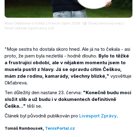
Alisa Okťabreva s trofejí z French Open 2026. (@ Český tenisový svaz /
Pavel Lebeda (sport-pics.cz))
"Moje sestra ho dostala skoro hned. Ale já na to čekala - asi
proto, že jsem byla nezletilá - hodně dlouho.
Bylo to těžké
a frustrující období, ale v nějakém momentu jsem to
musela pustit z hlavy. Já se opravdu cítím Češkou,
mám zde rodinu, kamarády, všechny blízké,"
vysvětluje
Okťabreva.
Ten důležitý den nastane 23. června:
"Konečně budu moci
složit slib a už budu i v dokumentech definitivně
Češka…"
těší se.
Článek byl původně publikován pro
Livesport Zprávy
.
Tomáš Rambousek,
TenisPortal.cz