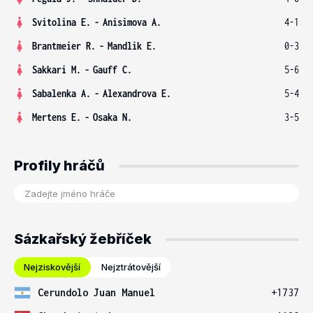
Svitolina E.
-
Anisimova A.
4-1
Brantmeier R.
-
Mandlik E.
0-3
Sakkari M.
-
Gauff C.
5-6
Sabalenka A.
-
Alexandrova E.
5-4
Mertens E.
-
Osaka N.
3-5
Profily hráčů
Sázkařský žebříček
Nejziskovější
Nejztrátovější
Cerundolo Juan Manuel
+1737