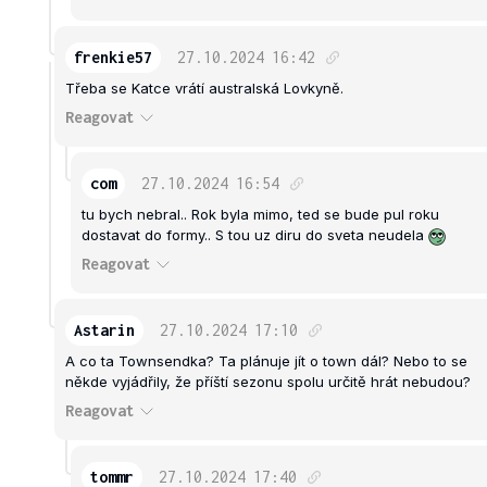
frenkie57
27.10.2024
16:42
Třeba se Katce vrátí australská Lovkyně.
Reagovat
com
27.10.2024
16:54
tu bych nebral.. Rok byla mimo, ted se bude pul roku
dostavat do formy.. S tou uz diru do sveta neudela
Reagovat
Astarin
27.10.2024
17:10
A co ta Townsendka? Ta plánuje jít o town dál? Nebo to se
někde vyjádřily, že příští sezonu spolu určitě hrát nebudou?
Reagovat
tommr
27.10.2024
17:40