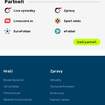
Partneři
Live výsledky
Zprávy
Livescore.in
Sport odds
EuroFotbal
eFotbal
Další partneři
Hráči
Zprávy
Novak Djokovič
Aktuality
Jiří Lehečka
Tenisová Previews
Petra Kvitová
Rozhovory
Markéta Vondroušová
Express zprávy