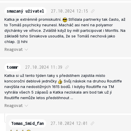
smazaný uživatel
27.10.2024
12:15
Katka je extrémně promiskuitní.
Střídala partnerky tak často, až
to Tomáš psychicky neunesl. Macháč asi není na polyamor
dýchánky ve vířivce. Zvláště když by měl participovat i Monfils. Na
základě toho Siniakova usoudila, že se Tomáš nechová jako
chlap. :)) hihi
Reagovat
tommr
27.10.2024
11:39
Katka si už tento týden taky s předstihem zajistila místo
koncoroční deblové jedničky
Svůj náskok na druhou Routliffe
navýšila na nedostižných 1615 bodů. I kdyby Routliffe na TM
vyhrála všech 5 zápasů a Katka nezískala ani bod tak už jí
Routliffe nemůže letos předstihnout ...
Reagovat
Tomas_Smid_fan
27.10.2024
12:01