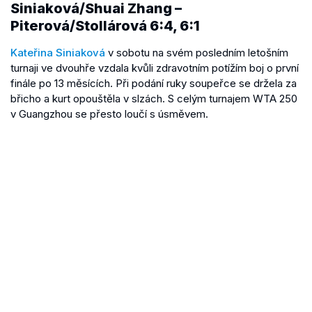
Siniaková/Shuai Zhang –
Piterová/Stollárová 6:4, 6:1
Kateřina Siniaková
v sobotu na svém posledním letošním
turnaji ve dvouhře vzdala kvůli zdravotním potížím boj o první
finále po 13 měsících. Při podání ruky soupeřce se držela za
břicho a kurt opouštěla v slzách. S celým turnajem WTA 250
v Guangzhou se přesto loučí s úsměvem.