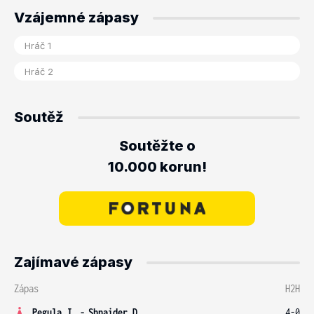
Vzájemné zápasy
Soutěž
Soutěžte o
10.000 korun!
Zajímavé zápasy
Zápas
H2H
Pegula J.
-
Shnaider D.
4-0