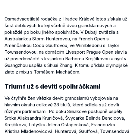
Osmadvacetiletá rodačka z Hradce Králové letos získala už
šest deblových trofejí včetně dvou grandslamových a
pokaždé po boku jiného spoluhráče. V Dubaji zvítězila s
Australankou Storm Hunterovou, na French Open s
Američankou Coco Gauffovou, ve Wimbledonu s Taylor
Townsendovou, na domácím Livesport Prague Open slavila
už posedmnácté s krajankou Barborou Krejčíkovou a nyní v
Guangzhou uspěla s Shuai Zhang. K tomu přidala olympijské
zlato z mixu s Tomášem Macháčem.
Triumf už s devíti spolhráčkami
Ve čtyřhře žen vítězka devíti grandslamů vybojovala na
hlavním okruhu celkově 28 titulů, které sdílela s již devíti
různými partnerkami. Po boku Siniakové postupně uspěly
Srbka Aliaksandra Kruničová, Švýcarka Belinda Bencicová,
Krejčíková, Lotyška Jelena Ostapenková, Francouzka
Kristina Mladenovicová, Hunterová, Gauffová, Townsendová