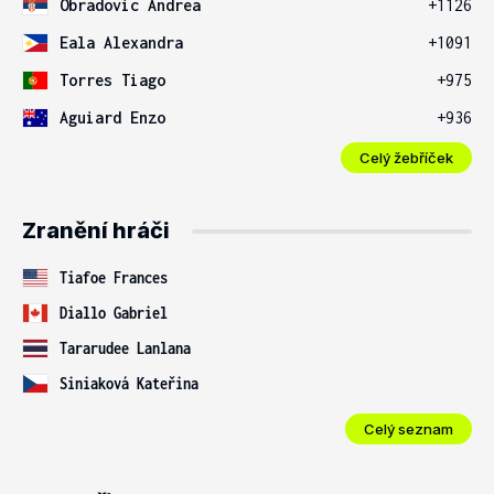
Obradovic Andrea
+1126
Eala Alexandra
+1091
Torres Tiago
+975
Aguiard Enzo
+936
Celý žebříček
Zranění hráči
Tiafoe Frances
Diallo Gabriel
Tararudee Lanlana
Siniaková Kateřina
Celý seznam