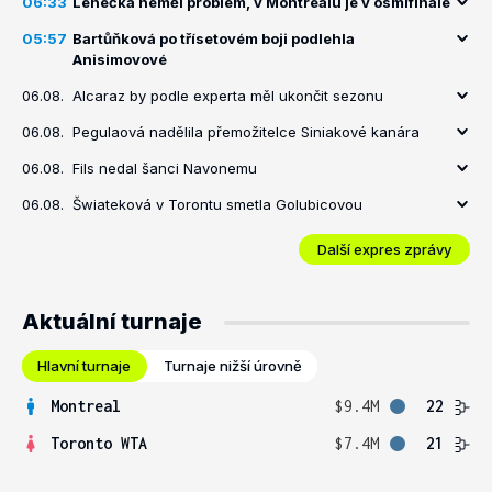
06:33
Lehečka neměl problém, v Montrealu je v osmifinále
05:57
Bartůňková po třísetovém boji podlehla
Anisimovové
06.08.
Alcaraz by podle experta měl ukončit sezonu
06.08.
Pegulaová nadělila přemožitelce Siniakové kanára
06.08.
Fils nedal šanci Navonemu
06.08.
Šwiateková v Torontu smetla Golubicovou
Další expres zprávy
Aktuální turnaje
Hlavní turnaje
Turnaje nižší úrovně
Montreal
$9.4M
22
Toronto WTA
$7.4M
21