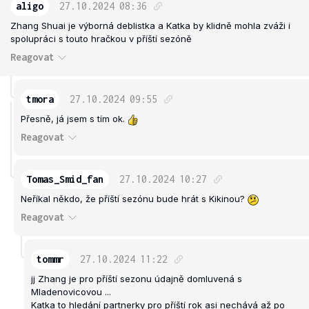
aligo
27.10.2024
08:36
Zhang Shuai je výborná deblistka a Katka by klidně mohla zváži i
spolupráci s touto hračkou v příští sezóně
Reagovat
tmora
27.10.2024
09:55
Přesně, já jsem s tím ok.
Reagovat
Tomas_Smid_fan
27.10.2024
10:27
Neříkal někdo, že příští sezónu bude hrát s Kikinou?
Reagovat
tommr
27.10.2024
11:22
jj Zhang je pro příští sezonu údajně domluvená s
Mladenovicovou ...
Katka to hledání partnerky pro příští rok asi nechává až po