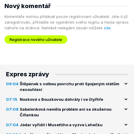
Nový komentář
Komentáře mohou přidávat pouze registrovaní uživatelé. Jste-li již
zaregistrován, přihlašte se vyplněním svého loginu a hesla vpravo
nahoře na stránce. Nahlásit nelegální obsah můžete
zde
.
Registrace nového uživatele
Expres zprávy
09:04
Štěpánek s volbou povrchu proti Spojeným státům
nesouhlasí
07:15
Nosková s Bouzkovou dohrály i ve čtyřhře
07:08
Sabalenková neměla problém ani se zkušenou
Číňankou
07:04
Jódar vyřídil i Musettiho a vyzve Lehečku