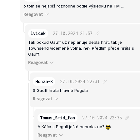
o tom se nejspíš rozhodne podle výsledku na TM ...
Reagovat
lvicek
27.10.2024
21:57
Tak pokud Gauff už neplánuje debla hrát, tak je
Townsend víceméně volná, ne? Předtím přece hrála s
Gauff.
Reagovat
Honza-K
27.10.2024
22:31
S Gauff hrála hlavně Pegula
Reagovat
Tomas_Smid_fan
27.10.2024
22:35
A Káča s Pegulí ještě nehrála, ne?
Reagovat