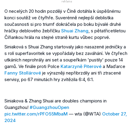
O necelých 20 hodin později v Číně dotáhla k úspěšnému
konci soutěž ve čtyřhře. Suverénně nejlepší deblistka
současnosti si pro triumf dokráčela po boku bývalé druhé
hráčky deblového žebříčku
Shuai Zhang
, s pětatřicetiletou
Číňankou hrála na stejné straně kurtu vůbec poprvé.
Siniaková s Shuai Zhang startovaly jako nasazené jedničky a
s rolí superfavoritek se vypořádaly bez zaváhání. Ve čtyřech
utkáních neprohrály ani set a soupeřkám 'pustily' pouze 14
gamů. Ve finále proti Polce
Katarzyně Piterové
a Maďarce
Fanny Stollárové
je výrazněji nepřibrzdily ani tři ztracené
servisy, po 67 minutách hry zvítězila 6:4, 6:1.
Siniakova & Zhang Shuai are doubles champions in
Guangzhou!
#GuangzhouOpen
pic.twitter.com/rPFO55MbaM
— wta (@WTA)
October 27,
2024