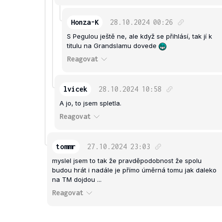
Honza-K
28.10.2024
00:26
S Pegulou ještě ne, ale když se přihlásí, tak jí k
titulu na Grandslamu dovede
Reagovat
lvicek
28.10.2024
10:58
A jo, to jsem spletla.
Reagovat
tommr
27.10.2024
23:03
myslel jsem to tak že pravděpodobnost že spolu
budou hrát i nadále je přímo úměrná tomu jak daleko
na TM dojdou ...
Reagovat