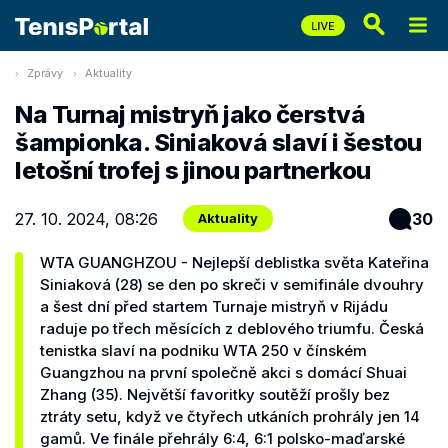
Zprávy
Aktuality
Na Turnaj mistryň jako čerstvá
šampionka. Siniaková slaví i šestou
letošní trofej s jinou partnerkou
27. 10. 2024, 08:26
30
Aktuality
WTA GUANGHZOU - Nejlepší deblistka světa Kateřina
Siniaková (28) se den po skreči v semifinále dvouhry
a šest dní před startem Turnaje mistryň v Rijádu
raduje po třech měsících z deblového triumfu. Česká
tenistka slaví na podniku WTA 250 v čínském
Guangzhou na první společně akci s domácí Shuai
Zhang (35). Největší favoritky soutěží prošly bez
ztráty setu, když ve čtyřech utkáních prohrály jen 14
gamů. Ve finále přehrály 6:4, 6:1 polsko-maďarské