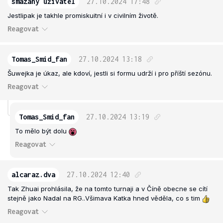
smazaný uživatel
27.10.2024
17:48
Jestlipak je takhle promiskuitní i v civilním životě.
Reagovat
Tomas_Smid_fan
27.10.2024
13:18
Šuwejka je úkaz, ale kdoví, jestli si formu udrží i pro příští sezónu.
Reagovat
Tomas_Smid_fan
27.10.2024
13:19
To mělo být dolu
Reagovat
alcaraz.dva
27.10.2024
12:40
Tak Zhuai prohlásila, že na tomto turnaji a v Číně obecne se cítí
stejně jako Nadal na RG..Všimava Katka hned věděla, co s tim
Reagovat