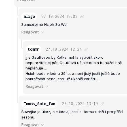
aligo
27.10.2024
12:03
Samozřejmě Hsieh Su-Wei
Reagovat
tommr
27.10.2024
12:24
jj s Gauffovou by Katka mohla vytvořit skoro
neporazitelnej pár. Gauffová už ale debla bohužel hrát
neplánuje ...
Hsieh bude v lednu 39 let a není jistý jestli ještě bude
pokračovat nebo jestli už ukončí kariéru ...
Reagovat
Tomas_Smid_fan
27.10.2024
13:19
Šuwejka je úkaz, ale kdoví, jestli si formu udrží i pro příští
sezónu.
Reagovat