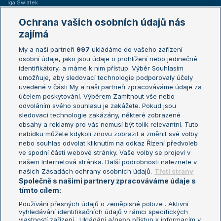
Iga Swiatek
Marie Bouzková
Ochrana vašich osobních údajů nás
Žebříčky
Kalendář turnajů
zajímá
My a naši partneři
997
ukládáme do vašeho zařízení
Žebříček ATP (muži)
Australian Open
osobní údaje, jako jsou údaje o prohlížení nebo jedinečné
Žebříček WTA (ženy)
French Open
identifikátory, a máme k nim přístup. Výběr Souhlasím
umožňuje, aby sledovací technologie podporovaly účely
Sázkařský žebříček
Wimbledon
uvedené v části My a naši partneři zpracováváme údaje za
US Open
účelem poskytování. Výběrem Zamítnout vše nebo
odvoláním svého souhlasu je zakážete. Pokud jsou
Turnaj mistrů
sledovací technologie zakázány, některé zobrazené
Turnaj mistryň
obsahy a reklamy pro vás nemusí být tolik relevantní. Tuto
Aktualní trendy
nabídku můžete kdykoli znovu zobrazit a změnit své volby
nebo souhlas odvolat kliknutím na odkaz Řízení předvoleb
ve spodní části webové stránky. Vaše volby se projeví v
Fotbalové přestupy
našem Internetová stránka. Další podrobnosti naleznete v
Livesport Daily
našich Zásadách ochrany osobních údajů.
Třetí strany
Společně s našimi partnery zpracováváme údaje s
LS Prague Open
tímto cílem:
Používání přesných údajů o zeměpisné poloze . Aktivní
vyhledávání identifikačních údajů v rámci specifických
vlastností zařízení . Ukládání a/nebo přístup k informacím v