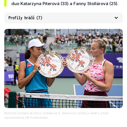
duo Katarzyna Piterová (33) a Fanny Stollárová (25).
Profily hráčů
(7)
Kateřina Siniaková letos získala již 6. deblovou trofej a opět s jiným
spoluhráčem (© Profimedia)