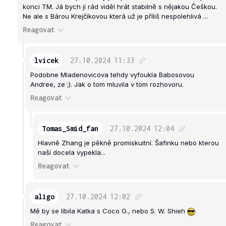
konci TM. Já bych jí rád viděl hrát stabilně s nějakou Češkou.
Ne ale s Bárou Krejčíkovou která už je příliš nespolehlivá ...
Reagovat
lvicek
27.10.2024
11:33
Podobne Mladenovicova tehdy vyfoukla Babosovou
Andree, ze ;). Jak o tom mluvila v tom rozhovoru.
Reagovat
Tomas_Smid_fan
27.10.2024
12:04
Hlavně Zhang je pěkně promiskuitní. Šafinku nebo kterou
naší docela vypekla...
Reagovat
aligo
27.10.2024
12:02
Mě by se líbila Katka s Coco G., nebo S. W. Shieh
Reagovat