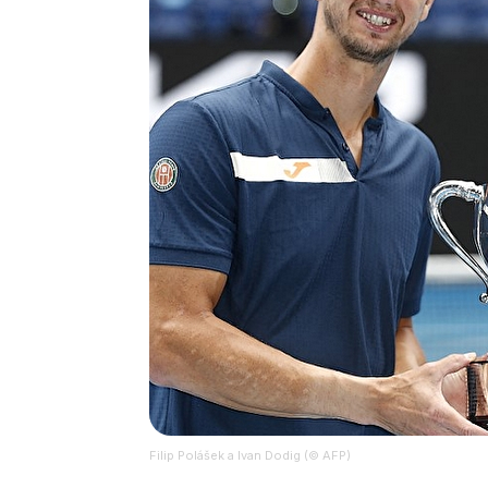
Filip Polášek a Ivan Dodig (© AFP)