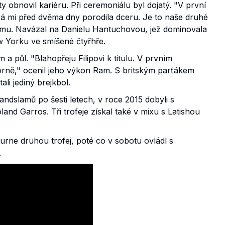
ty obnovil kariéru. Při ceremoniálu byl dojatý. "V první
á mi před dvěma dny porodila dceru. Je to naše druhé
slamu. Navázal na Danielu Hantuchovou, jež dominovala
w Yorku ve smíšené čtyřhře.
a půl. "Blahopřeju Filipovi k titulu. V prvním
rně," ocenil jeho výkon Ram. S britským parťákem
li jediný brejkbol.
andslamů po šesti letech, v roce 2015 dobyli s
d Garros. Tři trofeje získal také v mixu s Latishou
rne druhou trofej, poté co v sobotu ovládl s
.