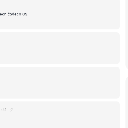
šech čtyřech GS.
:41