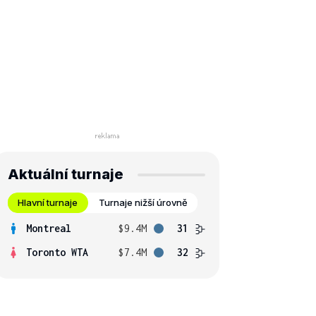
Aktuální turnaje
Hlavní turnaje
Turnaje nižší úrovně
Montreal
$9.4M
31
Toronto WTA
$7.4M
32