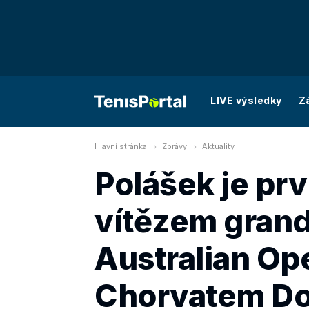
LIVE výsledky
Z
Hlavní stránka
Zprávy
Aktuality
Polášek je pr
vítězem grand
Australian Op
Chorvatem D