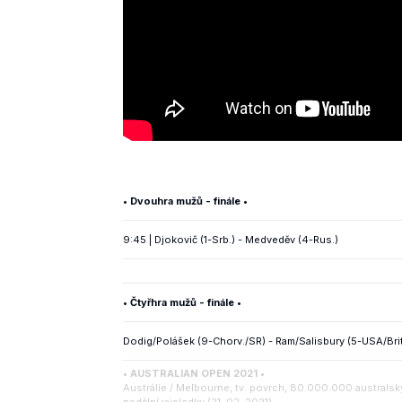
• Dvouhra mužů - finále •
9:45 | Djokovič (1-Srb.) - Medveděv (4-Rus.)
• Čtyřhra mužů - finále •
Dodig/Polášek (9-Chorv./SR) - Ram/Salisbury (5-USA/Brit
• AUSTRALIAN OPEN 2021 •
Austrálie / Melbourne, tv. povrch, 80.000.000 australsk