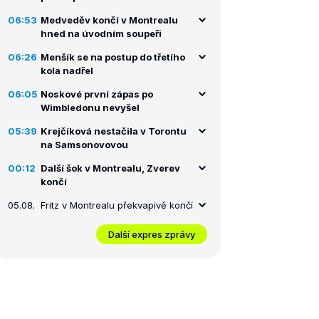
06:53
Medveděv končí v Montrealu
hned na úvodním soupeři
06:26
Menšík se na postup do třetího
kola nadřel
06:05
Noskové první zápas po
Wimbledonu nevyšel
05:39
Krejčíková nestačila v Torontu
na Samsonovovou
00:12
Další šok v Montrealu, Zverev
končí
05.08.
Fritz v Montrealu překvapivě končí
Další expres zprávy