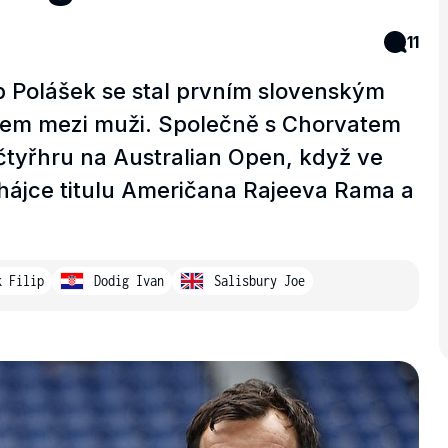
11
 Polášek se stal prvním slovenským
m mezi muži. Společně s Chorvatem
tyřhru na Australian Open, když ve
obhájce titulu Američana Rajeeva Rama a
k Filip
Dodig Ivan
Salisbury Joe