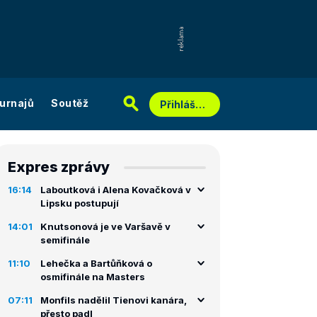
urnajů
Soutěž
Přihlášení
Expres zprávy
16:14
Laboutková i Alena Kovačková v
Lipsku postupují
14:01
Knutsonová je ve Varšavě v
semifinále
11:10
Lehečka a Bartůňková o
osmifinále na Masters
07:11
Monfils nadělil Tienovi kanára,
přesto padl