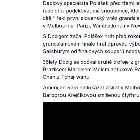
Deblový specialista Polášek před třemi le
řadě chci poděkovat mé snoubence, kter
dítě," řekl první slovenský vítěz grand
v Melbourne, Paříži, Wimbledonu i v Ne
S Dodigem začal Polášek hrát před rokem 
grandslamovém finále hrál opravdu výbo
Salisburym od finálových soupeřů nedosta
36letý Dodig se dočkal druhé trofeje z gr
Brazilcem Marcelem Melem antukové Rolan
Chan z Tchaj-wanu.
Američan Ram nedokázal získat v Melbou
Barborou Krejčíkovou smíšenou čtyřhru