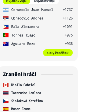
Nejziskovější
Nejztrátovější
Cerundolo Juan Manuel
+1737
Obradovic Andrea
+1126
Eala Alexandra
+1091
Torres Tiago
+975
Aguiard Enzo
+936
Celý žebříček
Zranění hráči
Diallo Gabriel
Tararudee Lanlana
Siniaková Kateřina
Munar Jaume