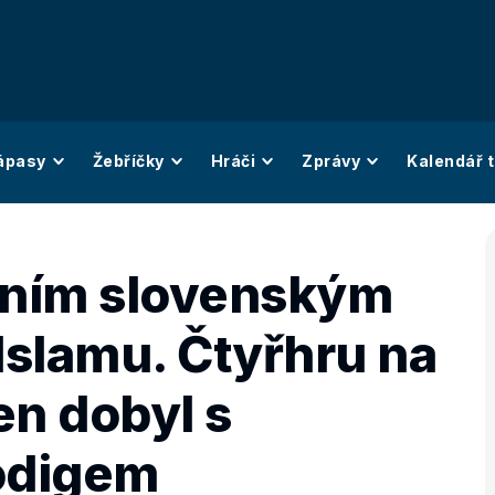
ápasy
Žebříčky
Hráči
Zprávy
Kalendář t
vním slovenským
slamu. Čtyřhru na
en dobyl s
odigem