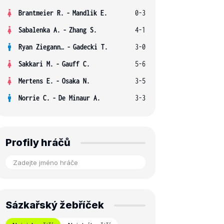
Brantmeier R.
-
Mandlik E.
0-3
Sabalenka A.
-
Zhang S.
4-1
Ryan Ziegann S.
-
Gadecki T.
3-0
Sakkari M.
-
Gauff C.
5-6
Mertens E.
-
Osaka N.
3-5
Norrie C.
-
De Minaur A.
3-3
Profily hráčů
Sázkařský žebříček