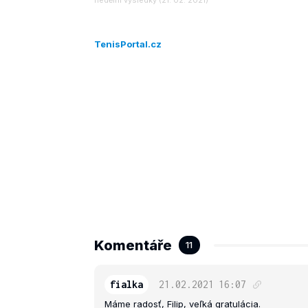
nedělní výsledky (21. 02. 2021)
TenisPortal.cz
Komentáře
11
fialka
21.02.2021
16:07
Máme radosť, Filip, veľká gratulácia.