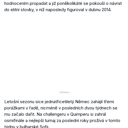
hodnocením propadat a již poněkolikáté se pokouší o návrat
do elitní stovky, v níž naposledy figuroval v dubnu 2014.
Letošní sezonu sice jednatřicetiletý Němec zahájil třemi
porážkami v řadě, nicméně v posledních dvou týdnech se
mu začalo dařit. Na challengeru v Quimperu si zahrál
osmifinále a nejlepší turnaj za poslední roky prožívá v tomto
týdnu v bulharské Sofii.