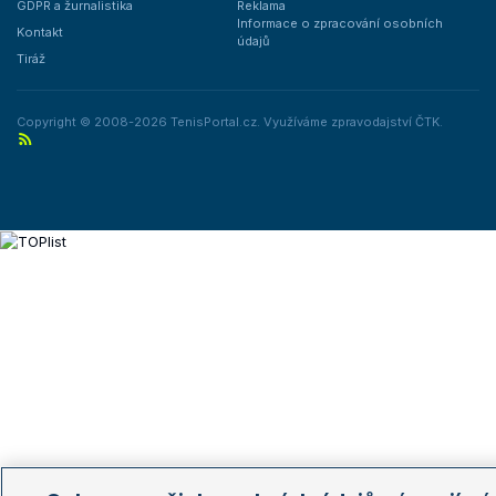
GDPR a žurnalistika
Reklama
Informace o zpracování osobních
Kontakt
údajů
Tiráž
Copyright © 2008-2026 TenisPortal.cz. Využíváme zpravodajství ČTK.