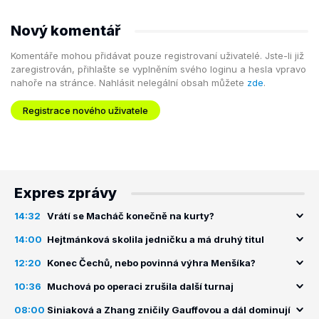
Nový komentář
Komentáře mohou přidávat pouze registrovaní uživatelé. Jste-li již
zaregistrován, přihlašte se vyplněním svého loginu a hesla vpravo
nahoře na stránce. Nahlásit nelegální obsah můžete
zde
.
Registrace nového uživatele
Expres zprávy
14:32
Vrátí se Macháč konečně na kurty?
14:00
Hejtmánková skolila jedničku a má druhý titul
12:20
Konec Čechů, nebo povinná výhra Menšíka?
10:36
Muchová po operaci zrušila další turnaj
08:00
Siniaková a Zhang zničily Gauffovou a dál dominují