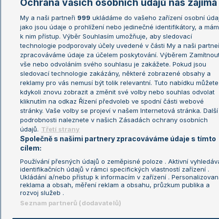
Ochrana vašich osobních údajů nás zajímá
My a naši partneři
999
ukládáme do vašeho zařízení osobní úda
jako jsou údaje o prohlížení nebo jedinečné identifikátory, a má
k nim přístup. Výběr Souhlasím umožňuje, aby sledovací
technologie podporovaly účely uvedené v části My a naši partneř
zpracováváme údaje za účelem poskytování. Výběrem Zamítnou
vše nebo odvoláním svého souhlasu je zakážete. Pokud jsou
sledovací technologie zakázány, některé zobrazené obsahy a
reklamy pro vás nemusí být tolik relevantní. Tuto nabídku můžete
kdykoli znovu zobrazit a změnit své volby nebo souhlas odvolat
kliknutím na odkaz Řízení předvoleb ve spodní části webové
stránky. Vaše volby se projeví v našem Internetová stránka. Další
podrobnosti naleznete v našich Zásadách ochrany osobních
údajů.
Třetí strany
Společně s našimi partnery zpracováváme údaje s tímto
cílem:
Používání přesných údajů o zeměpisné poloze . Aktivní vyhledáv
identifikačních údajů v rámci specifických vlastností zařízení .
Ukládání a/nebo přístup k informacím v zařízení . Personalizova
reklama a obsah, měření reklam a obsahu, průzkum publika a
rozvoj služeb .
Seznam partnerů (dodavatelů)