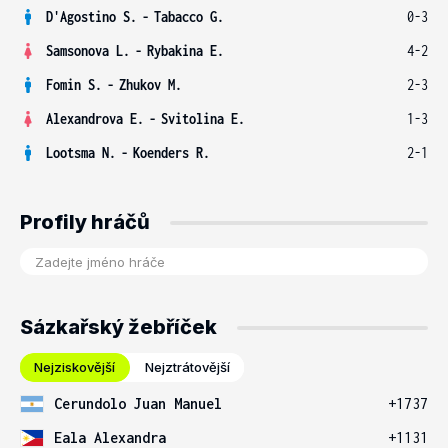
D'Agostino S.
-
Tabacco G.
0-3
Samsonova L.
-
Rybakina E.
4-2
Fomin S.
-
Zhukov M.
2-3
Alexandrova E.
-
Svitolina E.
1-3
Lootsma N.
-
Koenders R.
2-1
Profily hráčů
Sázkařský žebříček
Nejziskovější
Nejztrátovější
Cerundolo Juan Manuel
+1737
Eala Alexandra
+1131