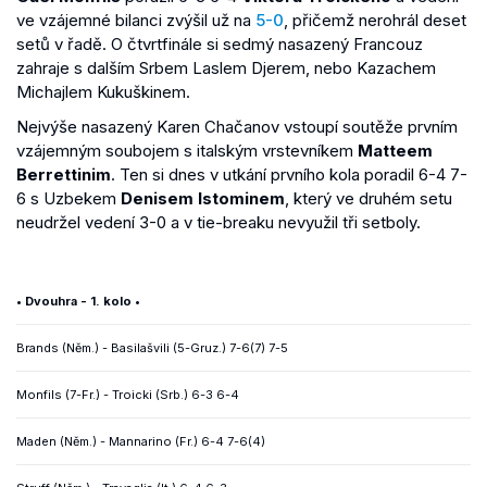
ve vzájemné bilanci zvýšil už na
5-0
, přičemž nerohrál deset
setů v řadě. O čtvrtfinále si sedmý nasazený Francouz
zahraje s dalším Srbem Laslem Djerem, nebo Kazachem
Michajlem Kukuškinem.
Nejvýše nasazený Karen Chačanov vstoupí soutěže prvním
vzájemným soubojem s italským vrstevníkem
Matteem
Berrettinim
. Ten si dnes v utkání prvního kola poradil 6-4 7-
6 s Uzbekem
Denisem Istominem
, který ve druhém setu
neudržel vedení 3-0 a v tie-breaku nevyužil tři setboly.
• Dvouhra - 1. kolo •
Brands (Něm.) - Basilašvili (5-Gruz.) 7-6(7) 7-5
Monfils (7-Fr.) - Troicki (Srb.) 6-3 6-4
Maden (Něm.) - Mannarino (Fr.) 6-4 7-6(4)