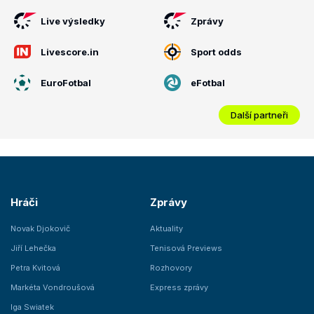
Live výsledky
Zprávy
Livescore.in
Sport odds
EuroFotbal
eFotbal
Další partneři
Hráči
Zprávy
Novak Djokovič
Aktuality
Jiří Lehečka
Tenisová Previews
Petra Kvitová
Rozhovory
Markéta Vondroušová
Express zprávy
Iga Swiatek