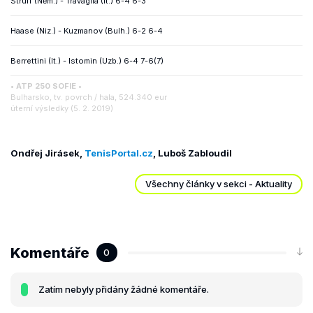
Struff (Něm.) - Travaglia (It.) 6-4 6-3
Haase (Niz.) - Kuzmanov (Bulh.) 6-2 6-4
Berrettini (It.) - Istomin (Uzb.) 6-4 7-6(7)
• ATP 250 SOFIE •
Bulharsko, tv. povrch / hala, 524.340 eur
úterní výsledky (5. 2. 2019)
Ondřej Jirásek,
TenisPortal.cz
, Luboš Zabloudil
Všechny články v sekci - Aktuality
Komentáře
0
Zatím nebyly přidány žádné komentáře.