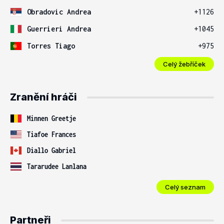
Obradovic Andrea
+1126
Guerrieri Andrea
+1045
Torres Tiago
+975
Celý žebříček
Zranění hráči
Minnen Greetje
Tiafoe Frances
Diallo Gabriel
Tararudee Lanlana
Celý seznam
Partneři