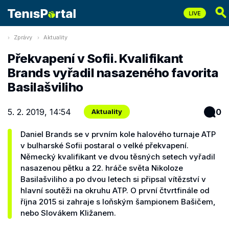
Zprávy
Aktuality
Překvapení v Sofii. Kvalifikant
Brands vyřadil nasazeného favorita
Basilašviliho
5. 2. 2019, 14:54
0
Aktuality
Daniel Brands se v prvním kole halového turnaje ATP
v bulharské Sofii postaral o velké překvapení.
Německý kvalifikant ve dvou těsných setech vyřadil
nasazenou pětku a 22. hráče světa Nikoloze
Basilašviliho a po dvou letech si připsal vítězství v
hlavní soutěži na okruhu ATP. O první čtvrtfinále od
října 2015 si zahraje s loňským šampionem Bašičem,
nebo Slovákem Kližanem.