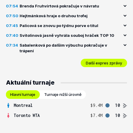
07:54
Brenda Fruhvirtová pokračuje v návratu
07:50
Hejtmánková hraje o druhou trofej
07:45
Palicová se znovu po týdnu porve o titul
07:40
Svitolinová jasně vyhrála souboj hráček TOP 10
07:34
Sabalenková po dalším výbuchu pokračuje v
trápení
Další expres zprávy
Aktuální turnaje
Hlavní turnaje
Turnaje nižší úrovně
Montreal
$9.4M
10
Toronto WTA
$7.4M
10