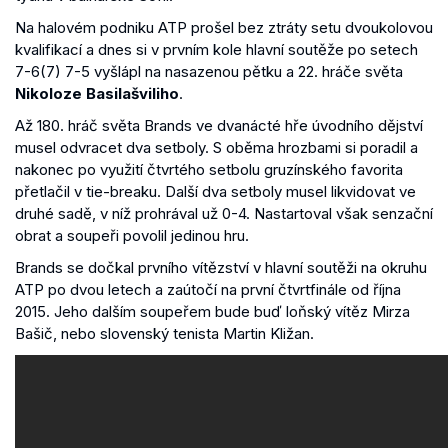
Na halovém podniku ATP prošel bez ztráty setu dvoukolovou
kvalifikací a dnes si v prvním kole hlavní soutěže po setech
7-6(7) 7-5 vyšlápl na nasazenou pětku a 22. hráče světa
Nikoloze Basilašviliho
.
Až 180. hráč světa Brands ve dvanácté hře úvodního dějství
musel odvracet dva setboly. S oběma hrozbami si poradil a
nakonec po využití čtvrtého setbolu gruzínského favorita
přetlačil v tie-breaku. Další dva setboly musel likvidovat ve
druhé sadě, v níž prohrával už 0-4. Nastartoval však senzační
obrat a soupeři povolil jedinou hru.
Brands se dočkal prvního vítězství v hlavní soutěži na okruhu
ATP po dvou letech a zaútočí na první čtvrtfinále od října
2015. Jeho dalším soupeřem bude buď loňský vítěz Mirza
Bašič, nebo slovenský tenista Martin Kližan.