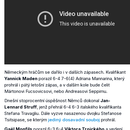
Německým hráčům se dařilo i v dalších zápasech. Kvalifikant
Yannick Maden
porazil 6-4 7-6(4) Adriana Mannarina, který
prohrál i pátý letošní zápas, a v dalším kole bude čelit
Mártonovi Fucsovicsovi, nebo Andreasovi Seppimu.
Dnešní stoprocentní úspěšnost Němců dokonal
Jan-
Lennard Struff
, jenž přehrál 6-4 6-3 italského kvalifikanta
Stefana Travagliu. Dále vyzve nasazenou dvojku Stefanose
Tsitsipase, se kterým
jediný dosavadní souboj
prohrál.
Gaël Monfils
porazil 6-3 6-4
Viktora Troického
a vedení