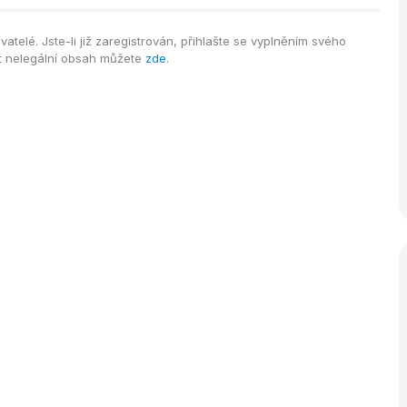
telé. Jste-li již zaregistrován, přihlašte se vyplněním svého
it nelegální obsah můžete
zde
.