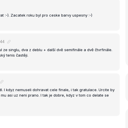
at :-). Zacatek roku byl pro ceske barvy uspesny :-)
44
ul ze singlu, dva z deblu + další dvě semifinále a dvě čtvrfinále.
ký tenis častěji.
. I kdyz nemuseli dohravat cele finale, i tak gratulace. Urcite by
 mu asi uz neni prano. I tak je dobre, kdyz v tom co delate se