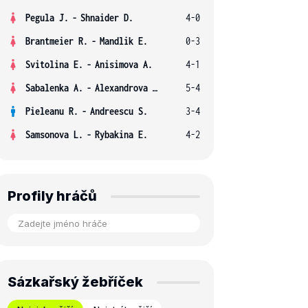
Pegula J.
-
Shnaider D.
4-0
Brantmeier R.
-
Mandlik E.
0-3
Svitolina E.
-
Anisimova A.
4-1
Sabalenka A.
-
Alexandrova E.
5-4
Pieleanu R.
-
Andreescu S.
3-4
Samsonova L.
-
Rybakina E.
4-2
Profily hráčů
Sázkařský žebříček