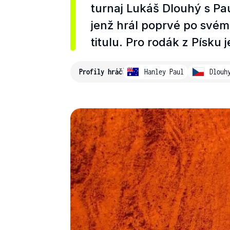
turnaj Lukáš Dlouhý s P
jenž hrál poprvé po svém
titulu. Pro rodák z Písku 
Profily hráčů
Hanley Paul
Dlouh