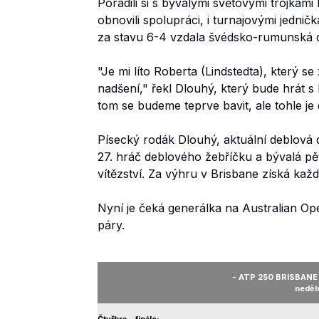
Poradili si s bývalými světovými trojkam
obnovili spolupráci, i turnajovými jedn
za stavu 6-4 vzdala švédsko-rumunská 
"Je mi líto Roberta (Lindstedta), který se 
nadšení," řekl Dlouhý, který bude hrát s
tom se budeme teprve bavit, ale tohle je 
Písecký rodák Dlouhý, aktuální deblová 
27. hráč deblového žebříčku a bývalá pětk
vítězství. Za výhru v Brisbane získá každ
Nyní je čeká generálka na Australian Op
páry.
- ATP 250 BRISBANE (
neděl
Čtyřhra - finále: