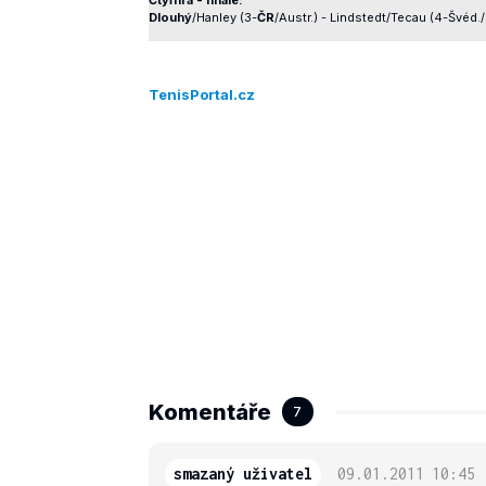
Dlouhý
/Hanley (3-
ČR
/Austr.) - Lindstedt/Tecau (4-Švéd./
TenisPortal.cz
Komentáře
7
smazaný uživatel
09.01.2011
10:45