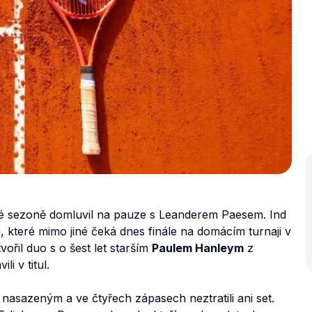
né sezoně domluvil na pauze s Leanderem Paesem. Ind
, které mimo jiné čeká dnes finále na domácím turnaji v
ořil duo s o šest let starším
Paulem Hanleym
z
i v titul.
nasazeným a ve čtyřech zápasech neztratili ani set.