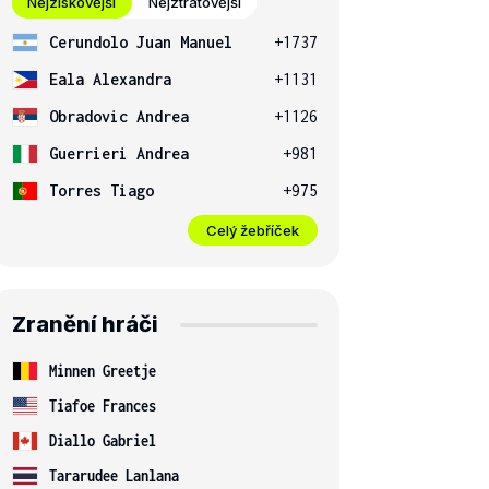
Nejziskovější
Nejztrátovější
Cerundolo Juan Manuel
+1737
Eala Alexandra
+1131
Obradovic Andrea
+1126
Guerrieri Andrea
+981
Torres Tiago
+975
Celý žebříček
Zranění hráči
Minnen Greetje
Tiafoe Frances
Diallo Gabriel
Tararudee Lanlana