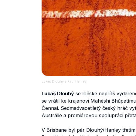
Lukáš Dlouhý a Paul Hanley
Lukáš Dlouhý
se loňské nepříliš vydaře
se vrátil ke krajanovi Mahéshi Bhůpatímu
Čennaí. Sedmadvacetiletý český hráč vytv
Austrálie a premiérovou spolupráci přetavil
V Brisbane byl pár Dlouhý/Hanley třetím 