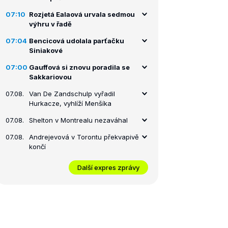
07:10
Rozjetá Ealaová urvala sedmou
výhru v řadě
07:04
Bencicová udolala parťačku
Siniakové
07:00
Gauffová si znovu poradila se
Sakkariovou
07.08.
Van De Zandschulp vyřadil
Hurkacze, vyhlíží Menšíka
07.08.
Shelton v Montrealu nezaváhal
07.08.
Andrejevová v Torontu překvapivě
končí
Další expres zprávy