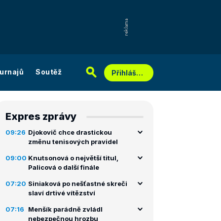
urnajů
Soutěž
Přihlášení
Expres zprávy
09:26
Djokovič chce drastickou
změnu tenisových pravidel
09:00
Knutsonová o největší titul,
Palicová o další finále
07:20
Siniaková po nešťastné skreči
slaví drtivé vítězství
07:16
Menšík parádně zvládl
nebezpečnou hrozbu