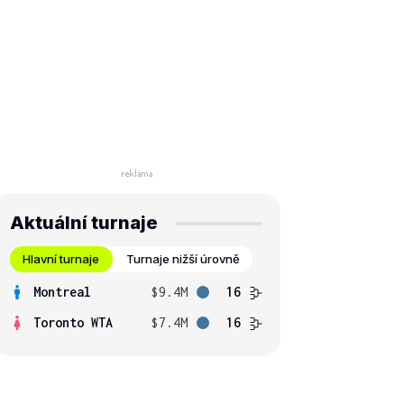
Aktuální turnaje
Hlavní turnaje
Turnaje nižší úrovně
Montreal
$9.4M
16
Toronto WTA
$7.4M
16