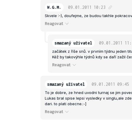
W.G.M.
09.01.2011
10:23
Skvele :-), doufejme, ze budou takhle pokracov
Reagovat
smazaný uživatel
09.01.2011
11:
začátek z říše snů. v prvním týdnu jeden tit
Kéž by takovýhle týdnů kdy se daří zažil čes
Reagovat
smazaný uživatel
09.01.2011
09:45
To je dobre, ze hned uvodni turnaj se jim povedl
Lukas bral spise lepsi vysledky v singlu,ale zde
dari. to plati obecne.:-]
Reagovat