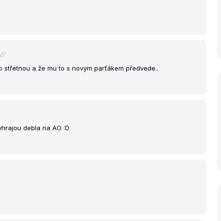
zo střetnou a že mu to s novym parťákem předvede..
vyhrajou debla na AO :D