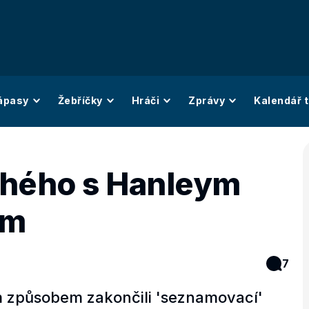
ápasy
Žebříčky
Hráči
Zprávy
Kalendář t
uhého s Hanleym
em
7
 způsobem zakončili 'seznamovací'