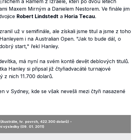
i Erlichem a Ramem z Izraele, kteří po dvou letech
ičkami Maxem Mirným a Danielem Nestorem. Ve finále jim
dvojice
Robert Lindstedt
a
Horia Tecau
.
zranil už v semifinále, ale získali jsme titul a jsme z toho
 Hanleyem i na Australian Open. "Jak to bude dál, o
dobrý start," řekl Hanley.
devítka, má nyní na svém kontě devět deblových titulů.
a Hanley si připsal již čtyřiadvacáté turnajové
ý z nich 11.700 dolarů.
en v Sydney, kde se však nevešli mezi čtyři nasazené
Austrálie, tv. povrch, 422.300 dolarů) -
ní výsledky (09. 01. 2011)