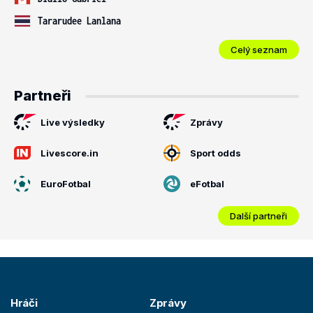
Tararudee Lanlana
Celý seznam
Partneři
Live výsledky
Zprávy
Livescore.in
Sport odds
EuroFotbal
eFotbal
Další partneři
Hráči
Zprávy