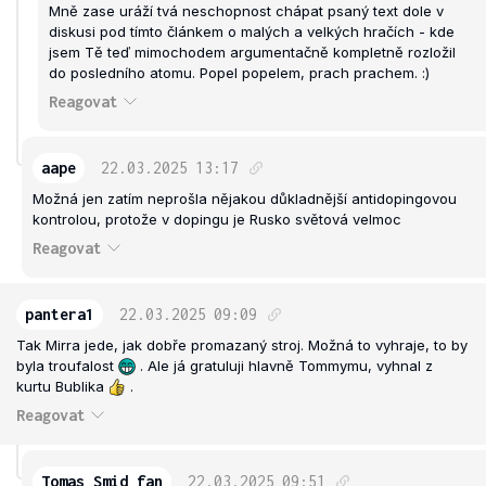
Mně zase uráží tvá neschopnost chápat psaný text dole v
diskusi pod tímto článkem o malých a velkých hračích - kde
jsem Tě teď mimochodem argumentačně kompletně rozložil
do posledního atomu. Popel popelem, prach prachem. :)
Reagovat
aape
22.03.2025
13:17
Možná jen zatím neprošla nějakou důkladnější antidopingovou
kontrolou, protože v dopingu je Rusko světová velmoc
Reagovat
pantera1
22.03.2025
09:09
Tak Mirra jede, jak dobře promazaný stroj. Možná to vyhraje, to by
byla troufalost
. Ale já gratuluji hlavně Tommymu, vyhnal z
kurtu Bublika
.
Reagovat
Tomas_Smid_fan
22.03.2025
09:51