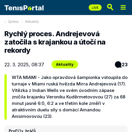
Zprávy
Aktuality
Rychlý proces. Andrejevová
zatočila s krajankou a útočí na
rekordy
22. 3. 2025, 08:37
23
Aktuality
WTA MIAMI - Jako opravdová šampionka vstoupila do
turnaje v Miami ruská hvězda Mirra Andrejevová (17).
Vítězka z Indian Wells ve svém úvodním zápase
zničila krajanku Veroniku Kuděrmetovovou (27) za 68
minut jasně 6:0, 6:2 a ve třetím kole změří v
atraktivním duelu síly s domácí Amandou
Anisimovovou (23).
Profily hráčů