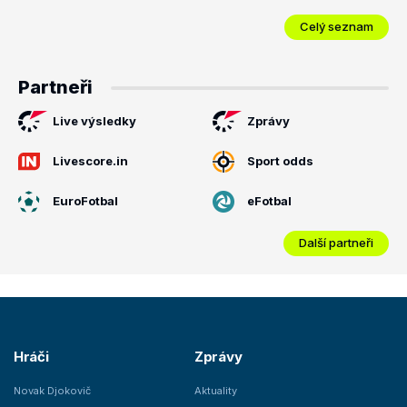
Celý seznam
Partneři
Live výsledky
Zprávy
Livescore.in
Sport odds
EuroFotbal
eFotbal
Další partneři
Hráči
Zprávy
Novak Djokovič
Aktuality