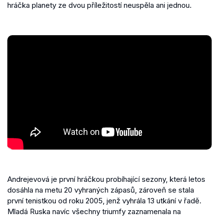
hráčka planety ze dvou příležitostí neuspěla ani jednou.
Andrejevová je první hráčkou probíhající sezony, která letos
dosáhla na metu 20 vyhraných zápasů, zároveň se stala
první tenistkou od roku 2005, jenž vyhrála 13 utkání v řadě.
Mladá Ruska navíc všechny triumfy zaznamenala na