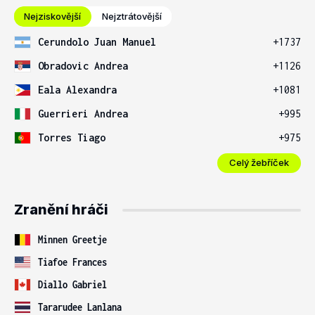
Nejziskovější
Nejztrátovější
Cerundolo Juan Manuel
+1737
Obradovic Andrea
+1126
Eala Alexandra
+1081
Guerrieri Andrea
+995
Torres Tiago
+975
Celý žebříček
Zranění hráči
Minnen Greetje
Tiafoe Frances
Diallo Gabriel
Tararudee Lanlana