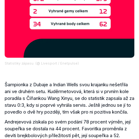
Statistiky zápasu. (@ Livesport / Enetpulse)
Šampionka z Dubaje a Indian Wells svou krajanku nešetřila
ani ve druhém setu. Kuděrmetovová, která si v prvním kole
poradila s Číňankou Wang Xinyu, se do statistik zapsala až za
stavu 0:3, kdy si poprvé vyhrála servis. Ještě jednou se jí to
povedlo o dvě hry později, tím však pro ni pozitiva končila.
Andrejevová získala po svém podání 78 procent výměn, její
soupeřka se dostala na 44 procent. Favoritka proměnila z
devíti brejkbolových příležitostí pět, její soupeřka a 52.