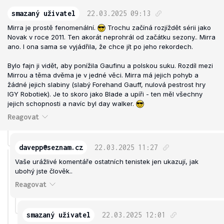
smazaný uživatel
22.03.2025
09:13
Mirra je prostě fenomenální.
Trochu začíná rozjíždět sérii jako
Novak v roce 2011. Ten akorát neprohrál od začátku sezony.. Mirra
ano. I ona sama se vyjádřila, že chce jít po jeho rekordech.
Bylo fajn ji vidět, aby ponížila Gaufinu a polskou suku. Rozdíl mezi
Mirrou a těma dvěma je v jedné věci. Mirra má jejich pohyb a
žádné jejich slabiny (slabý Forehand Gauff, nulová pestrost hry
IGY Robotiek). Je to skoro jako Blade a upíři - ten měl všechny
jejich schopnosti a navíc byl day walker.
Reagovat
davepp@seznam.cz
22.03.2025
11:27
Vaše urážlivé komentáře ostatních tenistek jen ukazují, jak
ubohý jste člověk..
Reagovat
smazaný uživatel
22.03.2025
12:01