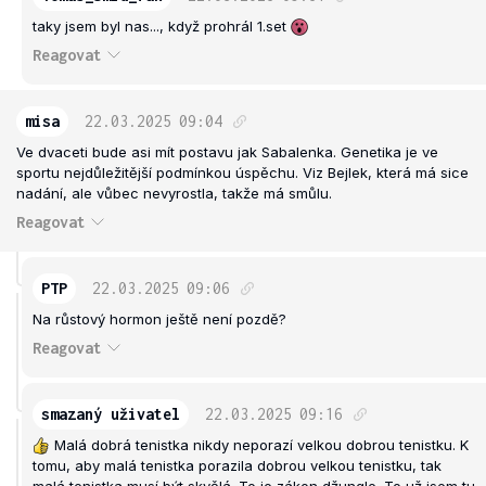
taky jsem byl nas..., když prohrál 1.set
Reagovat
misa
22.03.2025
09:04
Ve dvaceti bude asi mít postavu jak Sabalenka. Genetika je ve
sportu nejdůležitější podmínkou úspěchu. Viz Bejlek, která má sice
nadání, ale vůbec nevyrostla, takže má smůlu.
Reagovat
PTP
22.03.2025
09:06
Na růstový hormon ještě není pozdě?
Reagovat
smazaný uživatel
22.03.2025
09:16
Malá dobrá tenistka nikdy neporazí velkou dobrou tenistku. K
tomu, aby malá tenistka porazila dobrou velkou tenistku, tak
malá tenistka musí být skvělá. To je zákon džungle. To už jsem tu