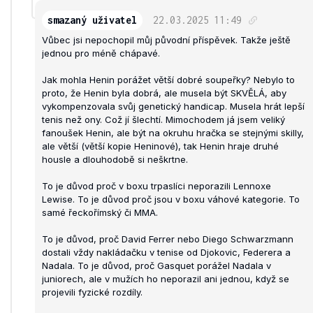
smazaný uživatel
22.03.2025
11:49
Vůbec jsi nepochopil můj původní příspěvek. Takže ještě
jednou pro méně chápavé.
Jak mohla Henin porážet větší dobré soupeřky? Nebylo to
proto, že Henin byla dobrá, ale musela být SKVĚLÁ, aby
vykompenzovala svůj genetický handicap. Musela hrát lepší
tenis než ony. Což jí šlechtí. Mimochodem já jsem veliký
fanoušek Henin, ale být na okruhu hračka se stejnými skilly,
ale větší (větší kopie Heninové), tak Henin hraje druhé
housle a dlouhodobě si neškrtne.
To je důvod proč v boxu trpaslíci neporazili Lennoxe
Lewise. To je důvod proč jsou v boxu váhové kategorie. To
samé řeckořímský či MMA.
To je důvod, proč David Ferrer nebo Diego Schwarzmann
dostali vždy nakládačku v tenise od Djokovic, Federera a
Nadala. To je důvod, proč Gasquet porážel Nadala v
juniorech, ale v mužích ho neporazil ani jednou, když se
projevili fyzické rozdíly.