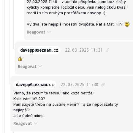
22.03.2025 11:49 - v tomhle příspěvku jsem bez ztráty
kytičky kompletně rozložil celou vaši nelogickou kvazi
teorii i s tím druhým prosťáčkem davepp. :)
Vy dva jste nejspíš incestní dvojčata. Pat a Mat. Hihi.
Reagovat
davepp@seznam.cz
22.03.2025
11:31
Reagovat
davepp@seznam.cz
22.03.2025
11:30
Vidno, že rozumíte tenisu jako koza petrželi.
Kolik vám je? 20?
Pamatujete třeba na Justine Henin? Ta že neporážela ty
nejlepší?
Jste úplně mimo.
Reagovat