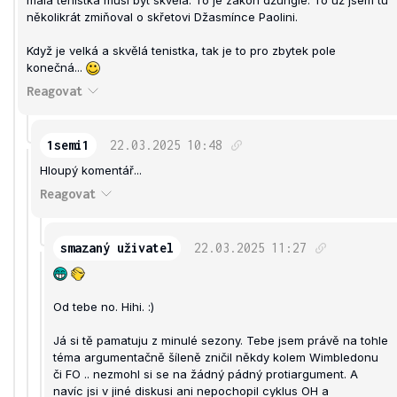
několikrát zmiňoval o skřetovi Džasmínce Paolini.
Když je velká a skvělá tenistka, tak je to pro zbytek pole
konečná...
Reagovat
1semi1
22.03.2025
10:48
Hloupý komentář...
Reagovat
smazaný uživatel
22.03.2025
11:27
Od tebe no. Hihi. :)
Já si tě pamatuju z minulé sezony. Tebe jsem právě na tohle
téma argumentačně šíleně zničil někdy kolem Wimbledonu
či FO .. nezmohl si se na žádný pádný protiargument. A
navíc jsi v jiné diskusi ani nepochopil cyklus OH a