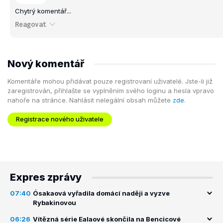
Chytrý komentář...
Reagovat
Nový komentář
Komentáře mohou přidávat pouze registrovaní uživatelé. Jste-li již
zaregistrován, přihlašte se vyplněním svého loginu a hesla vpravo
nahoře na stránce. Nahlásit nelegální obsah můžete
zde
.
Registrace nového uživatele
Expres zprávy
07:40
Ósakaová vyřadila domácí naději a vyzve
Rybakinovou
06:26
Vítězná série Ealaové skončila na Bencicové