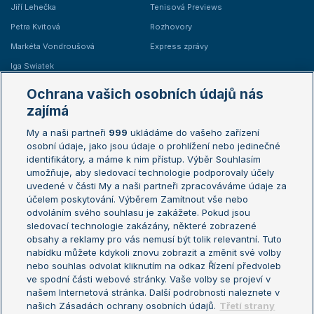
Jiří Lehečka
Tenisová Previews
Petra Kvitová
Rozhovory
Markéta Vondroušová
Express zprávy
Iga Swiatek
Marie Bouzková
Ochrana vašich osobních údajů nás
Žebříčky
Kalendář turnajů
zajímá
My a naši partneři
999
ukládáme do vašeho zařízení
Žebříček ATP (muži)
Australian Open
osobní údaje, jako jsou údaje o prohlížení nebo jedinečné
Žebříček WTA (ženy)
French Open
identifikátory, a máme k nim přístup. Výběr Souhlasím
umožňuje, aby sledovací technologie podporovaly účely
Sázkařský žebříček
Wimbledon
uvedené v části My a naši partneři zpracováváme údaje za
US Open
účelem poskytování. Výběrem Zamítnout vše nebo
odvoláním svého souhlasu je zakážete. Pokud jsou
Turnaj mistrů
sledovací technologie zakázány, některé zobrazené
Turnaj mistryň
obsahy a reklamy pro vás nemusí být tolik relevantní. Tuto
Aktualní trendy
nabídku můžete kdykoli znovu zobrazit a změnit své volby
nebo souhlas odvolat kliknutím na odkaz Řízení předvoleb
ve spodní části webové stránky. Vaše volby se projeví v
Fotbalové přestupy
našem Internetová stránka. Další podrobnosti naleznete v
Livesport Daily
našich Zásadách ochrany osobních údajů.
Třetí strany