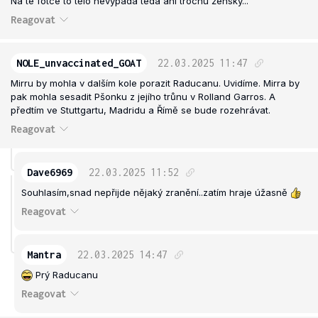
Na té fotce to tělo nevypadá teda ani trochu žensky...
Reagovat
NOLE_unvaccinated_GOAT
22.03.2025
11:47
Mirru by mohla v dalším kole porazit Raducanu. Uvidíme. Mirra by
pak mohla sesadit Pšonku z jejího trůnu v Rolland Garros. A
předtím ve Stuttgartu, Madridu a Římě se bude rozehrávat.
Reagovat
Dave6969
22.03.2025
11:52
Souhlasím,snad nepřijde nějaký zranění..zatím hraje úžasně
Reagovat
Mantra
22.03.2025
14:47
Prý Raducanu
Reagovat