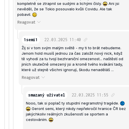
kompletně se ztrapnil se sudými a lichými čísly.
Ani jsi
nevěděl, že se Tokio posouvalo kvůli Covidu. Ale tak
pobavil.
Reagovat
1semi1
22.03.2025
11:40
Žij si v tom svým malým světě - my ti to brát nebudeme.
Jenom hold musíš jednou za čas založit nový nick, když
tě vyhodí za tu tvojí bezhraniční omezenost... naštěstí od
jiních skutečně omezený jsi a kromě tvého kvákání tady,
které už stejně všichni ignorují, škodu nenaděláš ...
Reagovat
smazaný uživatel
22.03.2025
11:55
Nooo, tak si poplač ty stupidní negramotný tragéde.
Geront semi, který nikdy nepřekročil hranice ČR bez
jakýchkoliv reálných zkušeností se sportem a
cestováním.