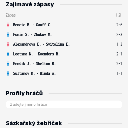
Zajímavé zápasy
Zápas
H2H
Bencic B.
-
Gauff C.
2-6
Fomin S.
-
Zhukov M.
2-3
Alexandrova E.
-
Svitolina E.
1-3
Lootsma N.
-
Koenders R.
2-1
Menšík J.
-
Shelton B.
2-1
Sultanov K.
-
Binda A.
1-1
Profily hráčů
Sázkařský žebříček