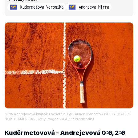
Kudermetova Veronika
Andreeva Mirra
Mirra Andrejevová krajanku nešetřila. (@ Carmen Mandato / GETTY IMAGES
NORTH AMERICA / Getty Images via AFP / Profimedia)
Kuděrmetovová - Andrejevová 0:6, 2:6