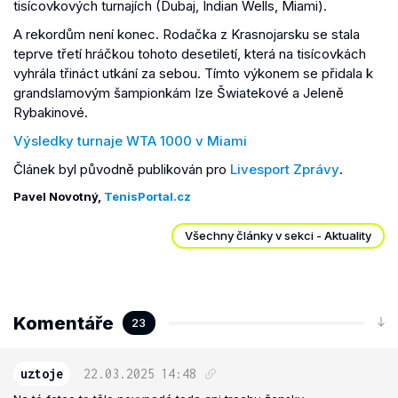
tisícovkových turnajích (Dubaj, Indian Wells, Miami).
A rekordům není konec. Rodačka z Krasnojarsku se stala
teprve třetí hráčkou tohoto desetiletí, která na tisícovkách
vyhrála třináct utkání za sebou. Tímto výkonem se přidala k
grandslamovým šampionkám Ize Šwiatekové a Jeleně
Rybakinové.
Výsledky turnaje WTA 1000 v Miami
Článek byl původně publikován pro
Livesport Zprávy
.
Pavel Novotný,
TenisPortal.cz
Všechny články v sekci - Aktuality
Komentáře
23
uztoje
22.03.2025
14:48