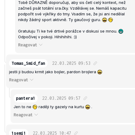
Tobě DŮRAZNĚ doporučuji, aby sis četl celý kontext, než
začneš psát totální sra.čky. Vzdělávej se. Nemáš kapacitu
podpořit své výkřiky do tmy. Vsadím se, že jsi ani nedělal
nikdy žádný sport aktivně. Ty gaučový guru.
Gratuluju Ti ke tvé drtivé porážce v diskusi se mnou.
Odpočívej v pokoji. Hihihihihi. :))
Reagovat
Tomas_Smid_fan
22.03.2025
09:53
jestli ji budou krmit jako bojler, pardon brojlera
Reagovat
pantera1
22.03.2025
09:57
Jen to ne
raději ty gazely na kurtu
.
Reagovat
1semi1
22.03.2025
10:47