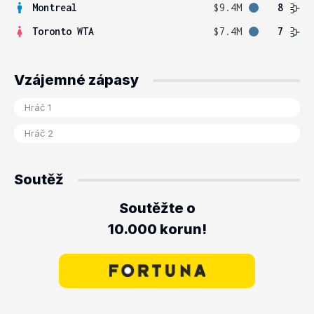
Montreal
$9.4M
8
Toronto WTA
$7.4M
7
Vzájemné zápasy
Soutěž
Soutěžte o
10.000 korun!