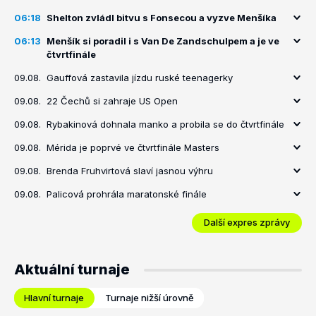
06:18
Shelton zvládl bitvu s Fonsecou a vyzve Menšíka
06:13
Menšík si poradil i s Van De Zandschulpem a je ve
čtvrtfinále
09.08.
Gauffová zastavila jízdu ruské teenagerky
09.08.
22 Čechů si zahraje US Open
09.08.
Rybakinová dohnala manko a probila se do čtvrtfinále
09.08.
Mérida je poprvé ve čtvrtfinále Masters
09.08.
Brenda Fruhvirtová slaví jasnou výhru
09.08.
Palicová prohrála maratonské finále
Další expres zprávy
Aktuální turnaje
Hlavní turnaje
Turnaje nižší úrovně