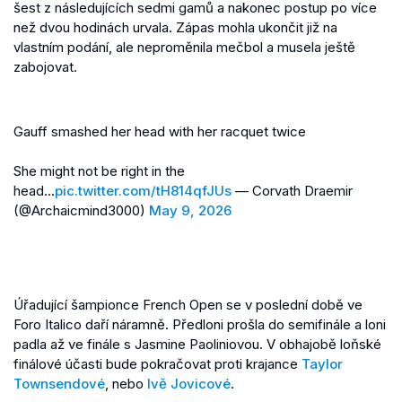
šest z následujících sedmi gamů a nakonec postup po více
než dvou hodinách urvala. Zápas mohla ukončit již na
vlastním podání, ale neproměnila mečbol a musela ještě
zabojovat.
Gauff smashed her head with her racquet twice
She might not be right in the
head...
pic.twitter.com/tH814qfJUs
— Corvath Draemir
(@Archaicmind3000)
May 9, 2026
Úřadující šampionce French Open se v poslední době ve
Foro Italico daří náramně. Předloni prošla do semifinále a loni
padla až ve finále s Jasmine Paoliniovou. V obhajobě loňské
finálové účasti bude pokračovat proti krajance
Taylor
Townsendové
, nebo
Ivě Jovicové
.