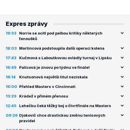
Expres zprávy
19:33
Norrie se ocitl pod palbou kritiky některých
fanoušků
18:03
Martincová podstoupila další operaci kolena
17:43
Kučmová s Laboutkovou ovládly turnaj v Lipsku
16:49
Palicová je znovu po týdnu ve finále!
16:14
Knutsonová největší titul nezískala
16:00
Přehled Masters v Cincinnati
13:29
Krádež v přímém přenosu
12:45
Lehečku čeká těžký boj o čtvrtfinále na Masters
09:26
Djokovič chce drastickou změnu tenisových
pravidel