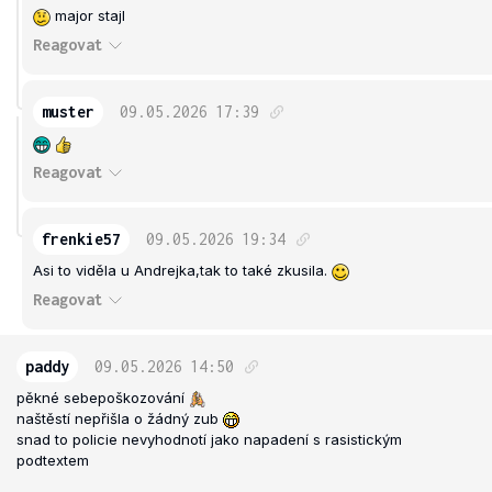
major stajl
Reagovat
muster
09.05.2026
17:39
Reagovat
frenkie57
09.05.2026
19:34
Asi to viděla u Andrejka,tak to také zkusila.
Reagovat
paddy
09.05.2026
14:50
pěkné sebepoškozování
naštěstí nepřišla o žádný zub
snad to policie nevyhodnotí jako napadení s rasistickým
podtextem