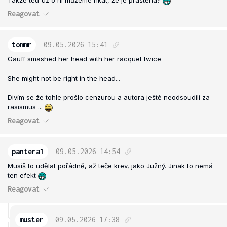
Takže teď už o ní můžeme říkat, že je praštěná?
Reagovat
tommr
09.05.2026
15:41
Gauff smashed her head with her racquet twice
She might not be right in the head...
Divím se že tohle prošlo cenzurou a autora ještě neodsoudili za
rasismus ...
Reagovat
pantera1
09.05.2026
14:54
Musíš to udělat pořádně, až teče krev, jako Južný. Jinak to nemá
ten efekt
Reagovat
muster
09.05.2026
17:38