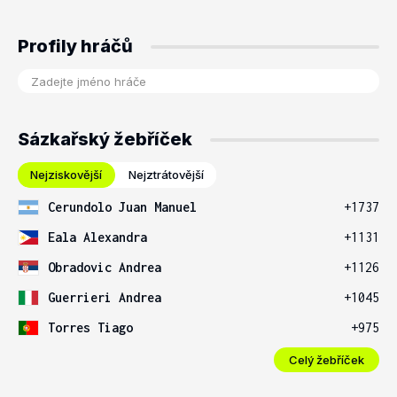
Profily hráčů
Sázkařský žebříček
Nejziskovější
Nejztrátovější
Cerundolo Juan Manuel
+1737
Eala Alexandra
+1131
Obradovic Andrea
+1126
Guerrieri Andrea
+1045
Torres Tiago
+975
Celý žebříček