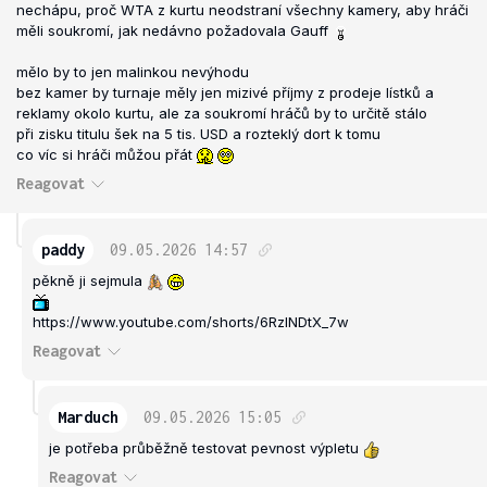
nechápu, proč WTA z kurtu neodstraní všechny kamery, aby hráči
měli soukromí, jak nedávno požadovala Gauff
mělo by to jen malinkou nevýhodu
bez kamer by turnaje měly jen mizivé příjmy z prodeje lístků a
reklamy okolo kurtu, ale za soukromí hráčů by to určitě stálo
při zisku titulu šek na 5 tis. USD a rozteklý dort k tomu
co víc si hráči můžou přát
Reagovat
paddy
09.05.2026
14:57
pěkně ji sejmula
https://www.youtube.com/shorts/6RzINDtX_7w
Reagovat
Marduch
09.05.2026
15:05
je potřeba průběžně testovat pevnost výpletu
Reagovat