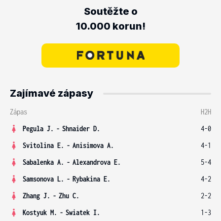
Soutěžte o
10.000 korun!
Zajímavé zápasy
Zápas
H2H
Pegula J.
-
Shnaider D.
4-0
Svitolina E.
-
Anisimova A.
4-1
Sabalenka A.
-
Alexandrova E.
5-4
Samsonova L.
-
Rybakina E.
4-2
Zhang J.
-
Zhu C.
2-2
Kostyuk M.
-
Swiatek I.
1-3