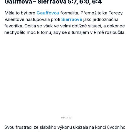
Gauffová – Sierraová 5:7, 6:0, 6:4
Měla to být pro
Gauffovou
formalita. Přemožitelka Terezy
Valentové nastupovala proti
Sierraové
jako jednoznačná
favoritka. Ocitla se však ve velmi obtížné situaci, a dokonce
nechybělo moc k tomu, aby se s turnajem v Římě rozloučila.
Svou frustraci ze slabšího výkonu ukázala na konci úvodního