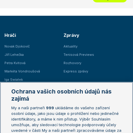
Hráči
Zprávy
Novak Djokovič
Aktuality
Jiří Lehečka
Tenisová Previews
Petra Kvitová
Rozhovory
Markéta Vondroušová
Express zprávy
Iga Swiatek
Marie Bouzková
Ochrana vašich osobních údajů nás
Žebříčky
Kalendář turnajů
zajímá
My a naši partneři
999
ukládáme do vašeho zařízení
Žebříček ATP (muži)
Australian Open
osobní údaje, jako jsou údaje o prohlížení nebo jedinečné
Žebříček WTA (ženy)
French Open
identifikátory, a máme k nim přístup. Výběr Souhlasím
umožňuje, aby sledovací technologie podporovaly účely
Sázkařský žebříček
Wimbledon
uvedené v části My a naši partneři zpracováváme údaje za