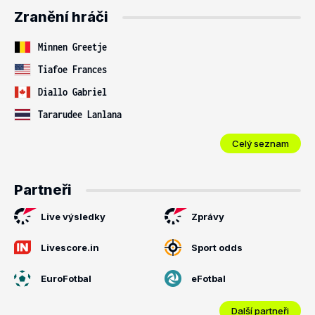
Zranění hráči
Minnen Greetje
Tiafoe Frances
Diallo Gabriel
Tararudee Lanlana
Celý seznam
Partneři
Live výsledky
Zprávy
Livescore.in
Sport odds
EuroFotbal
eFotbal
Další partneři