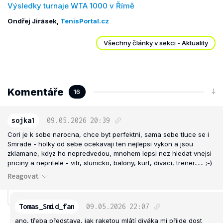
Výsledky turnaje WTA 1000 v Římě
Ondřej Jirásek,
TenisPortal.cz
Všechny články v sekci - Aktuality
Komentáře
16
sojka1
09.05.2026
20:39
Cori je k sobe narocna, chce byt perfektni, sama sebe tluce se i
Smrade - holky od sebe ocekavaji ten nejlepsi vykon a jsou
zklamane, kdyz ho nepredvedou, mnohem lepsi nez hledat vnejsi
priciny a nepritele - vitr, slunicko, balony, kurt, divaci, trener...... ;-)
Reagovat
Tomas_Smid_fan
09.05.2026
22:07
ano, třeba představa, jak raketou mlátí diváka mi přijde dost