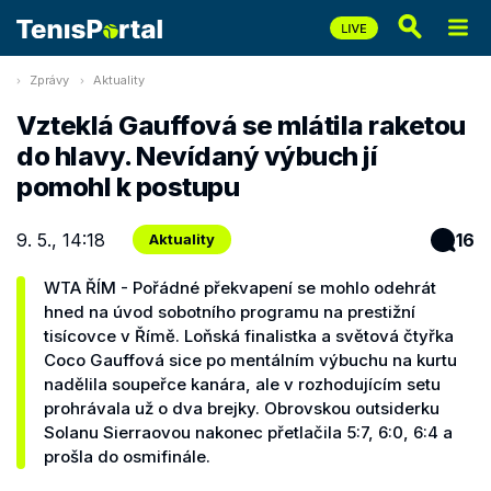
Zprávy
Aktuality
Vzteklá Gauffová se mlátila raketou
do hlavy. Nevídaný výbuch jí
pomohl k postupu
9. 5., 14:18
16
Aktuality
WTA ŘÍM - Pořádné překvapení se mohlo odehrát
hned na úvod sobotního programu na prestižní
tisícovce v Římě. Loňská finalistka a světová čtyřka
Coco Gauffová sice po mentálním výbuchu na kurtu
nadělila soupeřce kanára, ale v rozhodujícím setu
prohrávala už o dva brejky. Obrovskou outsiderku
Solanu Sierraovou nakonec přetlačila 5:7, 6:0, 6:4 a
prošla do osmifinále.