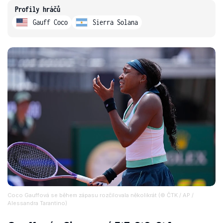
Profily hráčů
Gauff Coco
Sierra Solana
Coco Gauffová se během zápasu rozčilovala několikrát (© ČTK / AP /
Alessandra Tarantino)