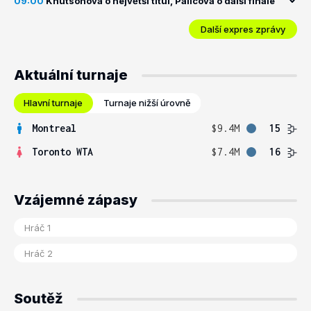
09:00
Knutsonová o největší titul, Palicová o další finále
Další expres zprávy
Aktuální turnaje
Hlavní turnaje
Turnaje nižší úrovně
Montreal
$9.4M
15
Toronto WTA
$7.4M
16
Vzájemné zápasy
Soutěž