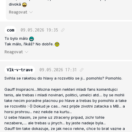
divoká
Reagovat
com
09.05.2026
19:35
To bylo málo
Tak málo, říkáš? No dobře.
Reagovat
Vlk-v-trave
09.05.2026
17:31
Svihla se raketou do hlavy a rozsvitilo se ji... pomohlo? Pomohlo.
Gauff Inspiracni....Mozna nejen nekteri mladi fans komentujici
tenis, ale trebas i mladi novinari, politici, umelci atd.... by se mohli
take necim poradne placnou po hlave a trebas by pomohlo a take
se rozsvitilo :-)) Dokud je cas... nez prijde zivotni zatacka s MB... a
horsi prohrou... nez nekde na kurtu...
U sebe hlasim, ze jsme uz ztraceny pripad, zichr tohle
nezabere,.... ale trebas u jinych... by jeste nadeje byla...
Gauff tim take dokazuje, ze jak neco rekne, chce to brat vazne a