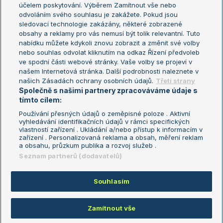
US Open
účelem poskytování. Výběrem Zamítnout vše nebo
odvoláním svého souhlasu je zakážete. Pokud jsou
Turnaj mistrů
sledovací technologie zakázány, některé zobrazené
Turnaj mistryň
obsahy a reklamy pro vás nemusí být tolik relevantní. Tuto
Aktualní trendy
nabídku můžete kdykoli znovu zobrazit a změnit své volby
nebo souhlas odvolat kliknutím na odkaz Řízení předvoleb
ve spodní části webové stránky. Vaše volby se projeví v
Fotbalové přestupy
našem Internetová stránka. Další podrobnosti naleznete v
Livesport Daily
našich Zásadách ochrany osobních údajů.
Třetí strany
Společně s našimi partnery zpracováváme údaje s
LS Prague Open
tímto cílem:
Používání přesných údajů o zeměpisné poloze . Aktivní
vyhledávání identifikačních údajů v rámci specifických
vlastností zařízení . Ukládání a/nebo přístup k informacím v
Podmínky užití
Nastavení soukromí
zařízení . Personalizovaná reklama a obsah, měření reklam
GDPR a žurnalistika
Reklama
a obsahu, průzkum publika a rozvoj služeb .
Informace o zpracování osobních
Kontakt
Seznam partnerů (dodavatelů)
údajů
Tiráž
Souhlasím
Copyright © 2008-2026 TenisPortal.cz. Využíváme zpravodajství ČTK.
Zamítnout vše