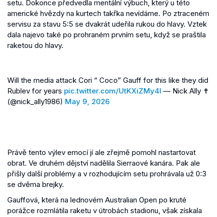
setu. Dokonce předvedla mentální výbuch, který u této
americké hvězdy na kurtech takřka nevídáme. Po ztraceném
servisu za stavu 5:5 se dvakrát udeřila rukou do hlavy. Vztek
dala najevo také po prohraném prvním setu, když se praštila
raketou do hlavy.
Will the media attack Cori “ Coco” Gauff for this like they did
Rublev for years
pic.twitter.com/UtKXiZMy4l
— Nick Ally ✝️
(@nick_ally1986)
May 9, 2026
Právě tento výlev emocí jí ale zřejmě pomohl nastartovat
obrat. Ve druhém dějství nadělila Sierraové kanára. Pak ale
přišly další problémy a v rozhodujícím setu prohrávala už 0:3
se dvěma brejky.
Gauffová, která na lednovém Australian Open po kruté
porážce rozmlátila raketu v útrobách stadionu, však získala