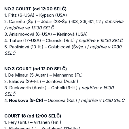
NO.2 COURT (od 12:00 SELČ)
1. Fritz (6-USA) – Kypson (USA)
2. Carreňo (Šp.) – Jódar (23-Šp.) 6:3, 3:6, 6:1, 1:2 /
dohrávka
/ nejdříve ve 13:30 SELČ
3. Anisimovová (6-USA) – Keninová (USA)
4. Tiafoe (17-USA) – Choinski (Brit.) /
nejdříve v 15:30 SELČ
5. Paoliniová (13-It.) – Golubicová (Švýc.) /
nejdříve v 17:30
SELČ
NO.3 COURT (od 12:00 SELČ)
1. De Minaur (5-Austr.) – Mannarino (Fr.)
2. Ealaová (29-Fil.) – Jointová (Austr.)
3. Duckworth (Austr.) – Cobolli (9-It.) /
nejdříve v 15:30
SELČ
4.
Nosková (9-ČR)
– Osoriová (Kol.) /
nejdříve v 17:30 SELČ
COURT 18 (od 12:00 SELČ)
1. Fery (Brit.) – Virtanen (Fin.)
2. Blinkovová (-) – Kosťuková (12-Ukr.)