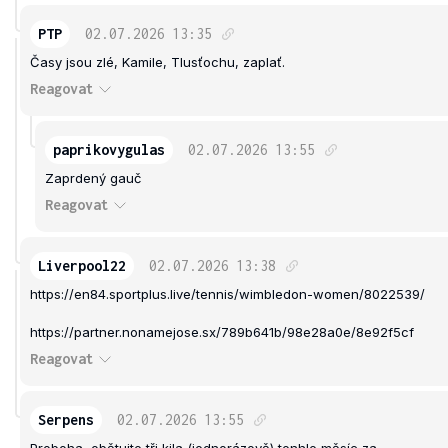
PTP
02.07.2026
13:35
Časy jsou zlé, Kamile, Tlusťochu, zaplať.
Reagovat
paprikovygulas
02.07.2026
13:55
Zaprdený gauč
Reagovat
Liverpool22
02.07.2026
13:38
https://en84.sportplus.live/tennis/wimbledon-women/8022539/
https://partner.nonamejose.sx/789b641b/98e28a0e/8e92f5cf
Reagovat
Serpens
02.07.2026
13:55