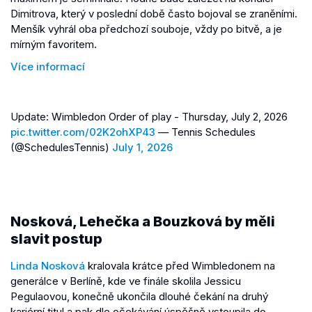
Dimitrova, který v poslední době často bojoval se zraněními.
Menšík vyhrál oba předchozí souboje, vždy po bitvě, a je
mírným favoritem.
Více informací
Update: Wimbledon Order of play - Thursday, July 2, 2026
pic.twitter.com/02K2ohXP43
— Tennis Schedules
(@SchedulesTennis)
July 1, 2026
Nosková, Lehečka a Bouzková by měli
slavit postup
Linda Nosková
kralovala krátce před Wimbledonem na
generálce v Berlíně, kde ve finále skolila Jessicu
Pegulaovou, konečně ukončila dlouhé čekání na druhý
kariérní titul a pak dle očekávání úspěšně vstoupila do