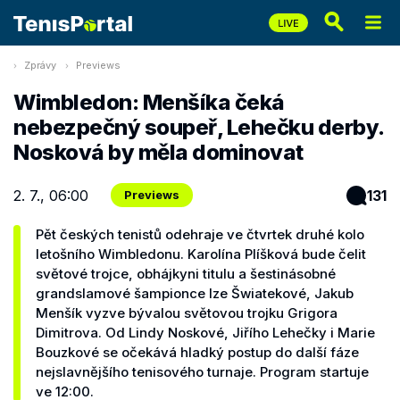
Zprávy
Previews
Wimbledon: Menšíka čeká
nebezpečný soupeř, Lehečku derby.
Nosková by měla dominovat
2. 7., 06:00
131
Previews
Pět českých tenistů odehraje ve čtvrtek druhé kolo
letošního Wimbledonu. Karolína Plíšková bude čelit
světové trojce, obhájkyni titulu a šestinásobné
grandslamové šampionce Ize Šwiatekové, Jakub
Menšík vyzve bývalou světovou trojku Grigora
Dimitrova. Od Lindy Noskové, Jiřího Lehečky i Marie
Bouzkové se očekává hladký postup do další fáze
nejslavnějšího tenisového turnaje. Program startuje
ve 12:00.