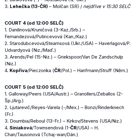
3.
Lehečka (13-ČR)
– Molčan (SR) /
nejdříve v 15:30 SELČ
COURT 4 (od 12:00 SELČ)
1. Danilinová/Kruničová (3-Kaz./Srb.) –
Fernandezová/Putincevová (Kan./Kaz.)
2. Starodubcevová/Stearnsová (Ukr./USA) – Haverlagová/P.
Udvardyová (Niz./Maď.)
3. Arends/Pel (15-Niz.) – Griekspoor/Van De Zandschulp
(Niz.)
4.
Kopřiva
/Pieczonka (
ČR
/Pol.) – Hanfmann/Struff (Něm.)
COURT 5 (od 12:00 SELČ)
1. Galloway/Peers (USA/Austr.) – Granollers/Zeballos (2-
Šp./Arg.)
2. Ljutarevič/Reyes-Varela (-/Mex.) – Bonzi/Rinderknech
(Fr.)
3. Doumbia/Reboul (13-Fr.) – Kirkov/Stevens (USA/Niz.)
4.
Siniaková
/Townsendová (1-
ČR
/USA) – H.
Chan/Tausonová (Tchaj-wan/Dán.)