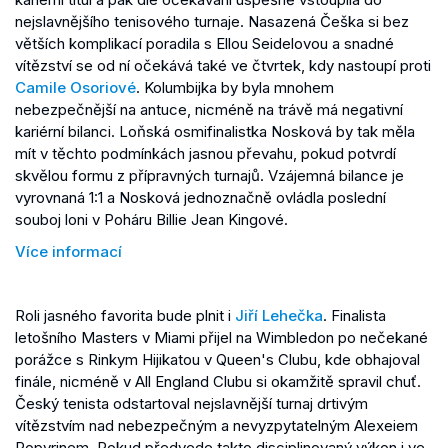
nejslavnějšího tenisového turnaje. Nasazená Češka si bez
větších komplikací poradila s Ellou Seidelovou a snadné
vítězství se od ní očekává také ve čtvrtek, kdy nastoupí proti
Camile Osoriové
. Kolumbijka by byla mnohem
nebezpečnější na antuce, nicméně na trávě má negativní
kariérní bilanci. Loňská osmifinalistka Nosková by tak měla
mít v těchto podmínkách jasnou převahu, pokud potvrdí
skvělou formu z přípravných turnajů. Vzájemná bilance je
vyrovnaná 1:1 a Nosková jednoznačně ovládla poslední
souboj loni v Poháru Billie Jean Kingové.
Více informací
Roli jasného favorita bude plnit i
Jiří Lehečka
. Finalista
letošního Masters v Miami přijel na Wimbledon po nečekané
porážce s Rinkym Hijikatou v Queen's Clubu, kde obhajoval
finále, nicméně v All England Clubu si okamžitě spravil chuť.
Český tenista odstartoval nejslavnější turnaj drtivým
vítězstvím nad nebezpečným a nevyzpytatelným Alexeiem
Popyrinem. Pokud předvede takto disciplinovaný výkon i ve