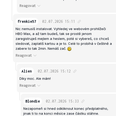
Reagovat
frenkie57
02.07.2026
15:11
Nic nemusíš instalovat. Vyhledej ve webovém prohlížeči
HBO Max, a až tam budeš, tak se prostě jenom
zaregistruješ mejlem a heslem, poté si vybereš, co chceš
sledovat, zaplatíš kartou a je to. Celé to probíhá v češtině a
zabere to tak 2min. Nemáš zač.
Reagovat
Alien
02.07.2026
15:12
Díky moc. Ale mám!
Reagovat
Blondie
02.07.2026
15:33
Nezapomeň si hned odkliknout konec předplatného,
jinak ti to na konci měsíce zase částku stáhne.