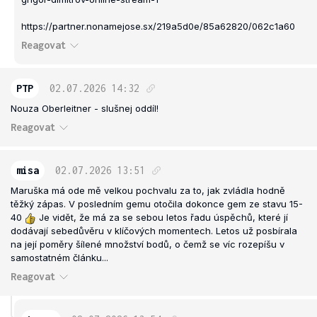
https://partner.nonamejose.sx/219a5d0e/85a62820/062c1a60
Reagovat
PTP
02.07.2026
14:32
Nouza Oberleitner - slušnej oddíl!
Reagovat
misa
02.07.2026
13:51
Maruška má ode mě velkou pochvalu za to, jak zvládla hodně
těžký zápas. V posledním gemu otočila dokonce gem ze stavu 15-
40
Je vidět, že má za se sebou letos řadu úspěchů, které jí
dodávají sebedůvěru v klíčových momentech. Letos už posbírala
na její poměry šílené množství bodů, o čemž se víc rozepíšu v
samostatném článku...
Reagovat