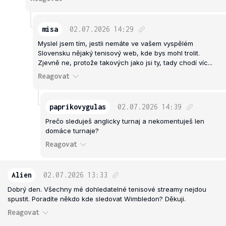
misa
02.07.2026
14:29
Myslel jsem tím, jestli nemáte ve vašem vyspělém
Slovensku nějaký tenisový web, kde bys mohl trolit.
Zjevně ne, protože takových jako jsi ty, tady chodí víc...
Reagovat
paprikovygulas
02.07.2026
14:39
Prečo sleduješ anglicky turnaj a nekomentuješ len
domáce turnaje?
Reagovat
Alien
02.07.2026
13:33
Dobrý den. Všechny mé dohledatelné tenisové streamy nejdou
spustit. Poradíte někdo kde sledovat Wimbledon? Děkuji.
Reagovat