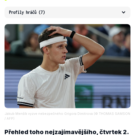
Profily hráčů
(7)
Jakub Menšík vyzve nebezpečného Grigora Dimitrova (© THOMAS SAMSON
/ AFP)
Přehled toho nejzajímavějšího, čtvrtek 2.