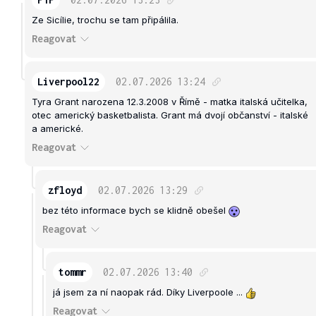
Ze Sicílie, trochu se tam připálila.
Reagovat
Liverpool22
02.07.2026
13:24
Tyra Grant narozena 12.3.2008 v Římě - matka italská učitelka,
otec americký basketbalista. Grant má dvojí občanství - italské
a americké.
Reagovat
zfloyd
02.07.2026
13:29
bez této informace bych se klidně obešel
Reagovat
tommr
02.07.2026
13:40
já jsem za ní naopak rád. Díky Liverpoole ...
Reagovat