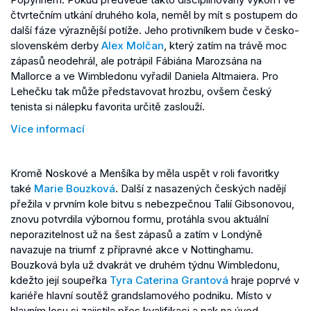
čtvrtečním utkání druhého kola, neměl by mít s postupem do
další fáze výraznější potíže. Jeho protivníkem bude v česko-
slovenském derby
Alex Molčan
, který zatím na trávě moc
zápasů neodehrál, ale potrápil Fábiána Marozsána na
Mallorce a ve Wimbledonu vyřadil Daniela Altmaiera. Pro
Lehečku tak může představovat hrozbu, ovšem český
tenista si nálepku favorita určitě zaslouží.
Více informací
Kromě Noskové a Menšíka by měla uspět v roli favoritky
také
Marie Bouzková
. Další z nasazených českých nadějí
přežila v prvním kole bitvu s nebezpečnou Talií Gibsonovou,
znovu potvrdila výbornou formu, protáhla svou aktuální
neporazitelnost už na šest zápasů a zatím v Londýně
navazuje na triumf z přípravné akce v Nottinghamu.
Bouzková byla už dvakrát ve druhém týdnu Wimbledonu,
kdežto její soupeřka
Tyra Caterina Grantová
hraje poprvé v
kariéře hlavní soutěž grandslamového podniku. Místo v
hlavním losu si zajistila přes kvalifikaci a pak na úvod