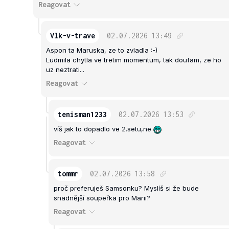
Reagovat
Vlk-v-trave
02.07.2026
13:49
Aspon ta Maruska, ze to zvladla :-)
Ludmila chytla ve tretim momentum, tak doufam, ze ho
uz neztrati...
Reagovat
tenisman1233
02.07.2026
13:53
víš jak to dopadlo ve 2.setu,ne
Reagovat
tommr
02.07.2026
13:58
proč preferuješ Samsonku? Myslíš si že bude
snadnější soupeřka pro Marii?
Reagovat