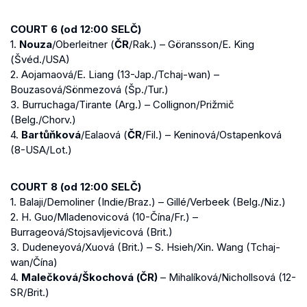
COURT 6 (od 12:00 SELČ)
1.
Nouza
/Oberleitner (
ČR
/Rak.) – Göransson/E. King
(Švéd./USA)
2. Aojamaová/E. Liang (13-Jap./Tchaj-wan) –
Bouzasová/Sönmezová (Šp./Tur.)
3. Burruchaga/Tirante (Arg.) – Collignon/Prižmič
(Belg./Chorv.)
4.
Bartůňková
/Ealaová (
ČR
/Fil.) – Keninová/Ostapenková
(8-USA/Lot.)
COURT 8 (od 12:00 SELČ)
1. Balaji/Demoliner (Indie/Braz.) – Gillé/Verbeek (Belg./Niz.)
2. H. Guo/Mladenovicová (10-Čína/Fr.) –
Burrageová/Stojsavljevicová (Brit.)
3. Dudeneyová/Xuová (Brit.) – S. Hsieh/Xin. Wang (Tchaj-
wan/Čína)
4.
Malečková/Škochová (ČR)
– Mihalíková/Nichollsová (12-
SR/Brit.)