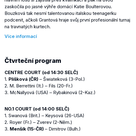
zaskočila po jasné výhře domácí Katie Boulterovou.
Bouzková tak nesmí talentovanou italskou teenagerku
podcenit, ačkoli Grantová hraje svůj první profesionální turnaj
na travnatých kurtech.
Více informací
Čtvrteční program
CENTRE COURT (od 14:30 SELČ)
1.
Plíšková (ČR)
– Šwiateková (3-Pol.)
2. M. Berrettini (It.) – Fils (20-Fr.)
3. McNallyová (USA) – Rybakinová (2-Kaz.)
NO.1 COURT (od 14:00 SELČ)
1. Swanová (Brit.) – Keysová (26-USA)
2. Royer (Fr.) – Zverev (2-Něm.)
3.
Menšík (15-ČR)
– Dimitrov (Bulh.)