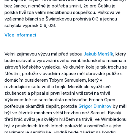
bez šance, nicméně je potřeba zmínit, že pro Češku je
polská hvězda velmi neoblíbenou soupeřkou. Plíšková ve
vzájemné bilanci se Šwiatekovou prohrává 0:3 a jednou
schytala výprask 0:6, 0:6.
Více informací
Velmi zajímavou výzvu má před sebou
Jakub Menšík
, který
bude usilovat o vyrovnání svého wimbledonského maxima a
zároveň loňského výsledku. Ve druhém kole je tak trochu se
štěstím, protože v úvodním zápase měl obrovské potíže s
domácím outsiderem Tobym Samuelem, který v
rozhodujícím setu vedl o brejk. Menšík ale využil své
zkušenosti a připsal si první letošní vítězství na trávě.
Výkonnostně se semifinalista nedávného French Open
potřebuje okamžitě zlepšit, protože
Grigor Dimitrov
by měl
být ve čtvrtek mnohem větší hrozbou než Samuel. Bývalý
třetí hráč světa je skvělým hráčem na trávě, ve Wimbledonu
byl v posledních třech letech pokaždé v osmifinále a jeho
maximem je semifinále. Hodně bude záležet na kondici