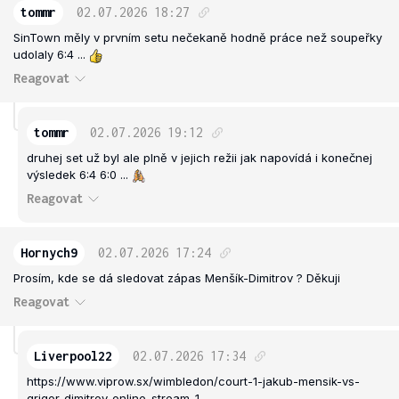
tommr
02.07.2026
18:27
SinTown měly v prvním setu nečekaně hodně práce než soupeřky
udolaly 6:4 ...
Reagovat
tommr
02.07.2026
19:12
druhej set už byl ale plně v jejich režii jak napovídá i konečnej
výsledek 6:4 6:0 ...
Reagovat
Hornych9
02.07.2026
17:24
Prosím, kde se dá sledovat zápas Menšík-Dimitrov ? Děkuji
Reagovat
Liverpool22
02.07.2026
17:34
https://www.viprow.sx/wimbledon/court-1-jakub-mensik-vs-
grigor-dimitrov-online-stream-1