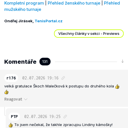
Kompletní program
|
Přehled ženského turnaje
|
Přehled
mužského turnaje
Ondřej Jirásek,
TenisPortal.cz
Všechny články v sekci - Previews
Komentáře
131
r176
02.07.2026
19:16
velká gratulace Škoch Malečková k postupu do druhého kola
Reagovat
PTP
02.07.2026
19:25
To jsem nečekal, že takhle zpracujou Lindiny kámošky!