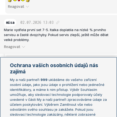
Reagovat
misa
02.07.2026
13:03
Marie vydřela první set 7-5. Italka doplatila na nízké % prvního
servisu a časté dvojchyby. Pokud servis zlepší, ještě může dělat
velké problémy.
Reagovat
PTP
02.07.2026
13:05
Ochrana vašich osobních údajů nás
Ty teda tommrovi bereš všechnu práci
zajímá
Reagovat
My a naši partneři
999
ukládáme do vašeho zařízení
osobní údaje, jako jsou údaje o prohlížení nebo jedinečné
identifikátory, a máme k nim přístup. Výběr Souhlasím
Vlk-v-trave
02.07.2026
13:12
umožňuje, aby sledovací technologie podporovaly účely
uvedené v části My a naši partneři zpracováváme údaje za
V tomhle pripade jen dobre... Maruska dnes potrebuje
účelem poskytování. Výběrem Zamítnout vše nebo
minimalne dvojty tommring:-))
odvoláním svého souhlasu je zakážete. Pokud jsou
Reagovat
sledovací technologie zakázány, některé zobrazené