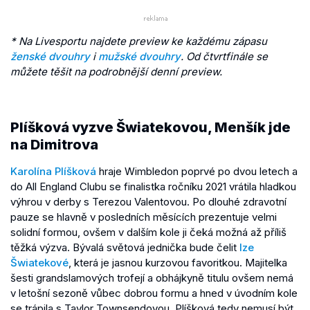
* Na Livesportu najdete preview ke každému zápasu
ženské dvouhry
i
mužské dvouhry
. Od čtvrtfinále se
můžete těšit na podrobnější denní preview.
Plíšková vyzve Šwiatekovou, Menšík jde
na Dimitrova
Karolína Plíšková
hraje Wimbledon poprvé po dvou letech a
do All England Clubu se finalistka ročníku 2021 vrátila hladkou
výhrou v derby s Terezou Valentovou. Po dlouhé zdravotní
pauze se hlavně v posledních měsících prezentuje velmi
solidní formou, ovšem v dalším kole ji čeká možná až příliš
těžká výzva. Bývalá světová jednička bude čelit
Ize
Šwiatekové
, která je jasnou kurzovou favoritkou. Majitelka
šesti grandslamových trofejí a obhájkyně titulu ovšem nemá
v letošní sezoně vůbec dobrou formu a hned v úvodním kole
se trápila s Taylor Townsendovou. Plíšková tedy nemusí být