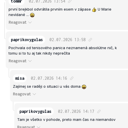
tommr
02.07.2026
13:54
první brejkbol odvrátila prvním esem v zápase
U Marie
nevídané ...
Reagovat
paprikovygulas
02.07.2026
13:58
Pochvala od tenisového panica neznamená absolútne nič, k
tomu si to tu aj tak nikdy neprečíta
Reagovat
misa
02.07.2026
14:16
Zajímej se raději o situaci u vás doma
Reagovat
paprikovygulas
02.07.2026
14:17
Tam je všetko v pohode, preto mam čas na niemandov
Reagovat