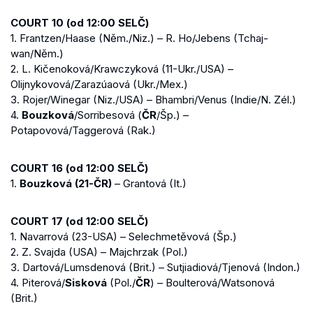
COURT 10 (od 12:00 SELČ)
1. Frantzen/Haase (Něm./Niz.) – R. Ho/Jebens (Tchaj-
wan/Něm.)
2. L. Kičenoková/Krawczyková (11-Ukr./USA) –
Olijnykovová/Zarazúaová (Ukr./Mex.)
3. Rojer/Winegar (Niz./USA) – Bhambri/Venus (Indie/N. Zél.)
4.
Bouzková
/Sorribesová (
ČR
/Šp.) –
Potapovová/Taggerová (Rak.)
COURT 16 (od 12:00 SELČ)
1.
Bouzková (21-ČR)
– Grantová (It.)
COURT 17 (od 12:00 SELČ)
1. Navarrová (23-USA) – Selechmetěvová (Šp.)
2. Z. Svajda (USA) – Majchrzak (Pol.)
3. Dartová/Lumsdenová (Brit.) – Sutjiadiová/Tjenová (Indon.)
4. Piterová/
Sisková
(Pol./
ČR
) – Boulterová/Watsonová
(Brit.)