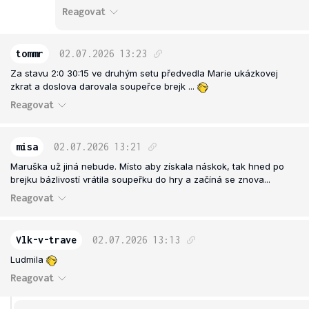
Reagovat
tommr
02.07.2026
13:23
Za stavu 2:0 30:15 ve druhým setu předvedla Marie ukázkovej
zkrat a doslova darovala soupeřce brejk ...
Reagovat
misa
02.07.2026
13:21
Maruška už jiná nebude. Místo aby získala náskok, tak hned po
brejku bázlivostí vrátila soupeřku do hry a začíná se znova...
Reagovat
Vlk-v-trave
02.07.2026
13:13
Ludmila
Reagovat