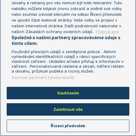
obsahy a reklamy pro vás nemusí být tolik relevantní. Tuto
nabídku můžete kdykoli znovu zobrazit a změnit své volby
PTP
02.07.2026
13:17
nebo souhlas odvolat kliknutím na odkaz Řízení předvoleb
ve spodní části webové stránky. Vaše volby se projeví v
odpíchnutý!
našem Internetová stránka. Další podrobnosti naleznete v
Reagovat
našich Zásadách ochrany osobních údajů.
Třetí strany
Společně s našimi partnery zpracováváme údaje s
tímto cílem:
Vlk-v-trave
02.07.2026
13:02
Používání přesných údajů o zeměpisné poloze . Aktivní
vyhledávání identifikačních údajů v rámci specifických
\o/ Maruska \o/
vlastností zařízení . Ukládání a/nebo přístup k informacím v
:-)))
zařízení . Personalizovaná reklama a obsah, měření reklam
Reagovat
a obsahu, průzkum publika a rozvoj služeb .
Seznam partnerů (dodavatelů)
Ondra979
02.07.2026
13:02
Souhlasím
jo je tam...tak hlavne vydrzet
Reagovat
Zamítnout vše
jir6
02.07.2026
13:01
Řízení předvoleb
Konec vzala Maruška na sebe a krásným bekhendem ukončila