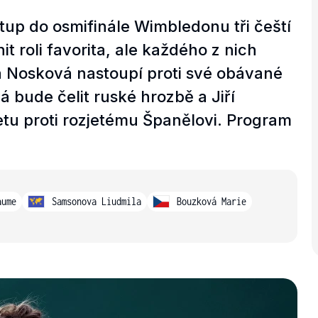
tup do osmifinále Wimbledonu tři čeští
it roli favorita, ale každého z nich
a Nosková nastoupí proti své obávané
 bude čelit ruské hrozbě a Jiří
tu proti rozjetému Španělovi. Program
aume
Samsonova Liudmila
Bouzková Marie