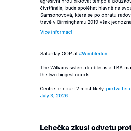
agresivní hrou diktovat tempo a Bouzko
čtvrtfinále, bude spoléhat hlavně na svo
Samsonovová, která se po obratu radoval
trávě v Birminghamu 2019 však jednozna
Více informací
Saturday OOP at
#Wimbledon
.
The Williams sisters doubles is a TBA m
the two biggest courts.
Centre or court 2 most likely.
pic.twitte
July 3, 2026
Lehečka zkusí odvetu prot