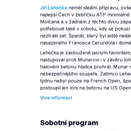
Jiří Lehečka
neměl ideální přípravu, ov
nejlepší Čech v žebříčku ATP minimálně r
Molčana a v žádném z těchto dvou zápas
potřebovat také v sobotu, kdy se pokusí
neztratil set. Španěl, který byl ještě ne
nasazeného Francisca Cerúndola i domá
Lehečka je zaslouženě jasným favoritem, 
nastupoval proti Munarovi i v závěru lo
halovém betonu hladce prohrál. Munar na
nebezpečnějšího soupeře. Zatímco Leheč
týdnu nebyl pouze na French Open, špan
postoupil jen loni na betonu na US Open
Více informací
Sobotní program