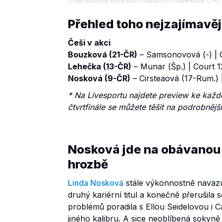
Linda Nosková vyzve svou obávanou soupeřku (© ČTK / 
Přehled toho nejzajímavějš
Češi v akci
Bouzková (21-ČR)
– Samsonovová (-) | 
Lehečka (13-ČR)
– Munar (Šp.) | Court 1
Nosková (9-ČR)
– Cirsteaová (17-Rum.) 
* Na Livesportu najdete preview ke ka
čtvrtfinále se můžete těšit na podrobnějš
Nosková jde na obávanou 
hrozbě
Linda Nosková
stále výkonnostně navazuje
druhý kariérní titul a konečně přerušila 
problémů poradila s Ellou Seidelovou i 
jiného kalibru. A sice neoblíbená sokyn