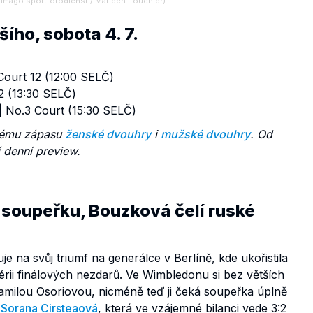
imago sportfotodienst / Marleen Fouchier)
ího, sobota 4. 7.
Court 12 (12:00 SELČ)
2 (13:30 SELČ)
| No.3 Court (15:30 SELČ)
ždému zápasu
ženské dvouhry
i
mužské dvouhry
. Od
í denní preview.
soupeřku, Bouzková čelí ruské
 na svůj triumf na generálce v Berlíně, kde ukořistila
sérii finálových nezdarů. Ve Wimbledonu si bez větších
Camilou Osoriovou, nicméně teď ji čeká soupeřka úplně
ě
Sorana Cirsteaová
, která ve vzájemné bilanci vede 3:2