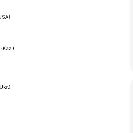
-USA)
2-Kaz.)
Ukr.)
)