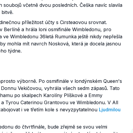
ch soubojů včetně dvou posledních. Češka navíc slavila
bitvě.
inečnou příležitost účty s Cirsteaovou srovnat.
v Berlíně a hrála loni osmifinále Wimbledonu, pro
 a ve Wimbledonu 36letá Rumunka ještě nikdy nepřešla
 by mohla mít navrch Nosková, která je docela jasnou
ho týdne.
naprosto výborně. Po osmifinále v londýnském Queen's
u Donnu Vekičovou, vyhrála všech sedm zápasů. Tato
tinghamu po skalpech Karolíny Plíškové a Emmy
 a Tyrou Caterinou Grantovou ve Wimbledonu. V All
abojovat i ve třetím kole s nevyzpytatelnou
Ljudmilou
edonu do čtvrtfinále, bude zřejmě se svou velmi