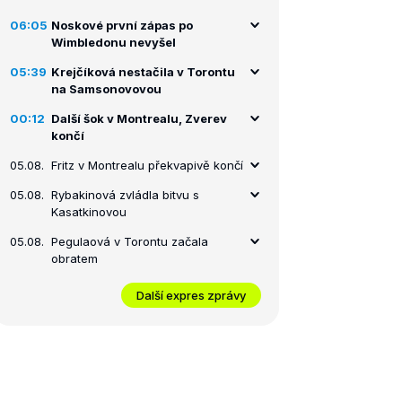
06:05
Noskové první zápas po
Wimbledonu nevyšel
05:39
Krejčíková nestačila v Torontu
na Samsonovovou
00:12
Další šok v Montrealu, Zverev
končí
05.08.
Fritz v Montrealu překvapivě končí
05.08.
Rybakinová zvládla bitvu s
Kasatkinovou
05.08.
Pegulaová v Torontu začala
obratem
Další expres zprávy