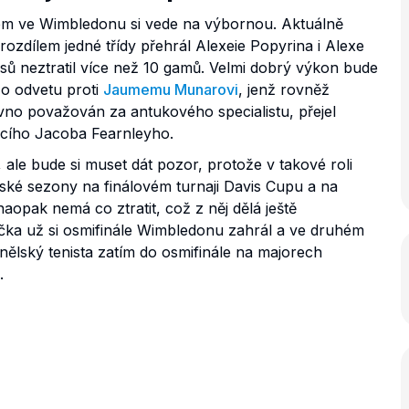
šem ve Wimbledonu si vede na výbornou. Aktuálně
ozdílem jedné třídy přehrál Alexeie Popyrina i Alexe
ů neztratil více než 10 gamů. Velmi dobrý výkon bude
 o odvetu proti
Jaumemu Munarovi
, jenž rovněž
dávno považován za antukového specialistu, přejel
cího Jacoba Fearnleyho.
ale bude si muset dát pozor, protože v takové roli
ňské sezony na finálovém turnaji Davis Cupu a na
opak nemá co ztratit, což z něj dělá ještě
ka už si osmifinále Wimbledonu zahrál a ve druhém
ělský tenista zatím do osmifinále na majorech
.