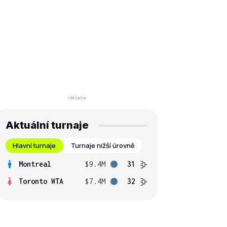
Aktuální turnaje
Hlavní turnaje
Turnaje nižší úrovně
Montreal
$9.4M
31
Toronto WTA
$7.4M
32