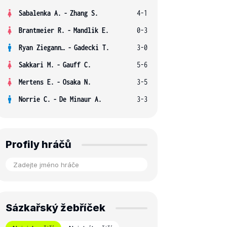
Sabalenka A.
-
Zhang S.
4-1
Brantmeier R.
-
Mandlik E.
0-3
Ryan Ziegann S.
-
Gadecki T.
3-0
Sakkari M.
-
Gauff C.
5-6
Mertens E.
-
Osaka N.
3-5
Norrie C.
-
De Minaur A.
3-3
Profily hráčů
Sázkařský žebříček