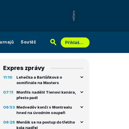
urnajů
Soutěž
Přihlášení
Expres zprávy
11:10
Lehečka a Bartůňková o
osmifinále na Masters
07:11
Monfils nadělil Tienovi kanára,
přesto padl
06:53
Medveděv končí v Montrealu
hned na úvodním soupeři
06:26
Menšík se na postup do třetího
kola nadřel