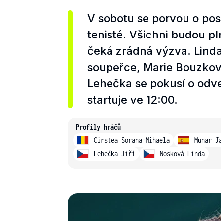
V sobotu se porvou o pos
tenisté. Všichni budou pln
čeká zrádná výzva. Lind
soupeřce, Marie Bouzková
Lehečka se pokusí o odve
startuje ve 12:00.
Profily hráčů
Cirstea Sorana-Mihaela
Munar J
Lehečka Jiří
Nosková Linda