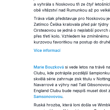
a vyhrála s Noskovou tři ze čtyř letošní
obě vítězství nad Rumunkou až po velké 
Tráva však představuje pro Noskovou jed
Zatímco Češka kralovala před pár týdny 
Cirsteaovou se jedná o nejslabší povrch
přes třetí kolo. Vzhledem ke zmíněnému
kurzovou favoritkou na postup do druhé
Více informací
Marie Bouzková
si vede letos na trávě 
Clubu, kde potrápila pozdější šampionk
skvělá série zahrnuje zisk titulu v Not
Navarrové a výhry nad Talií Gibsonovou
England Clubu bude nejspíš muset dost z
Samsonovovou
.
Ruská hrozba, která loni došla ve Wimbl