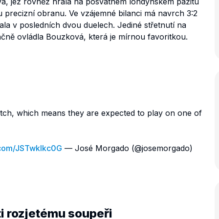
vá, jež rovněž hrála na posvátném londýnském pažitu
u precizní obranu. Ve vzájemné bilanci má navrch 3:2
a v posledních dvou duelech. Jediné střetnutí na
čně ovládla Bouzková, která je mírnou favoritkou.
atch, which means they are expected to play on one of
r.com/JSTwklkc0G
— José Morgado (@josemorgado)
i rozjetému soupeři