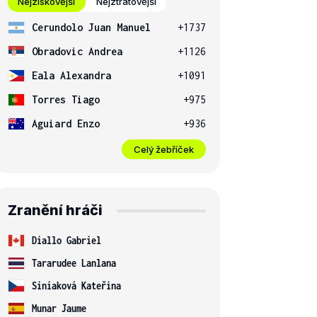
Nejziskovější
Nejztrátovější
Cerundolo Juan Manuel
+1737
Obradovic Andrea
+1126
Eala Alexandra
+1091
Torres Tiago
+975
Aguiard Enzo
+936
Celý žebříček
Zranění hráči
Diallo Gabriel
Tararudee Lanlana
Siniaková Kateřina
Munar Jaume