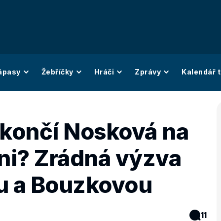
ápasy
Žebříčky
Hráči
Zprávy
Kalendář t
končí Nosková na
ni? Zrádná výzva
u a Bouzkovou
11