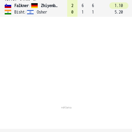
Falkner
/
Zhiyenbayeva
2
6
6
1.10
Bisht
/
Osher
0
1
1
5.20