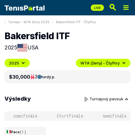
Turnaje - WTA ženy 2025
Bakersfield ITF - Čtyřhry
Bakersfield ITF
2025
USA
2025
WTA (ženy) - Čtyřhry
$30,000
Ž
tvrdý p.
Výsledky
Turnajový pavouk
osmifinále
čtvrtfinále
semifinále
Pace
[1]