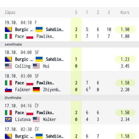
Zápas
S
1
2
3
Kurs
19.10.
04:10
F
Burgic Bucko
/
Sahdiieva (2)
2
5
6
10
1.90
Pace
/
Pawlikowska (1)
1
7
1
7
1.80
semifinále
18.10.
04:00
SF
Burgic Bucko
/
Sahdiieva (2)
1
1.23
Colling
/
Hui
0
3.45
18.10.
03:00
SF
Pace
/
Pawlikowska (1)
2
7
6
1.58
3
Falkner
/
Zhiyenbayeva
0
6
0
2.20
čtvrtfinále
17.10.
04:16
ČF
Pace
/
Pawlikowska (1)
2
6
6
1.50
Liutova
/
Walker
0
4
3
2.34
17.10.
02:30
ČF
Burgic Bucko
/
Sahdiieva (2)
2
6
7
1.58