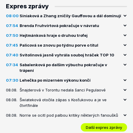
Expres zprávy
08:00
Siniaková a Zhang zničily Gauffovou a dál dominují
07:54
Brenda Fruhvirtová pokračuje v návratu
07:50
Hejtmánková hraje o druhou trofej
07:45
Palicová se znovu po týdnu porve o titul
07:40
Svitolinová jasně vyhrála souboj hráček TOP 10
07:34
Sabalenková po dalším výbuchu pokračuje v
trápení
07:30
Lehečka po mizerném výkonu končí
08.08.
Šnajderová v Torontu nedala šanci Pegulaové
08.08.
Šwiateková otočila zápas s Kosťukovou a je ve
čtvrtfinále
08.08.
Norrie se ocitl pod palbou kritiky některých fanoušků
Další expres zprávy