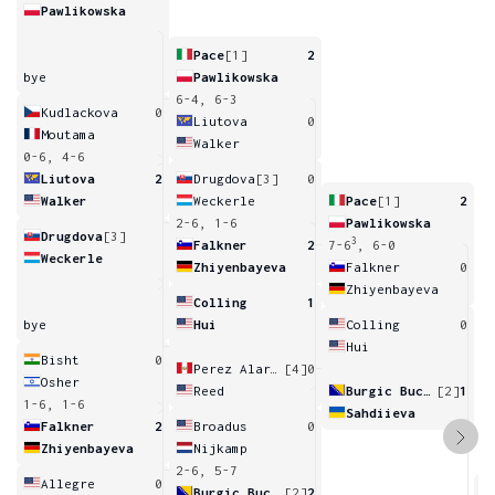
Pawlikowska
Pace
[1]
2
bye
Pawlikowska
6-4, 6-3
Kudlackova
0
Liutova
0
Moutama
Walker
0-6, 4-6
Liutova
2
Drugdova
[3]
0
Walker
Weckerle
Pace
[1]
2
2-6, 1-6
Pawlikowska
Drugdova
[3]
3
Falkner
2
7-6
, 6-0
Weckerle
Zhiyenbayeva
Falkner
0
Zhiyenbayeva
Colling
1
bye
Hui
Colling
0
Hui
Bisht
0
Perez Alarcon
[4]
0
Osher
Reed
Burgic Bucko
[2]
1
1-6, 1-6
Sahdiieva
Falkner
2
Broadus
0
Zhiyenbayeva
Nijkamp
2-6, 5-7
Allegre
0
Burgic Bucko
[2]
2