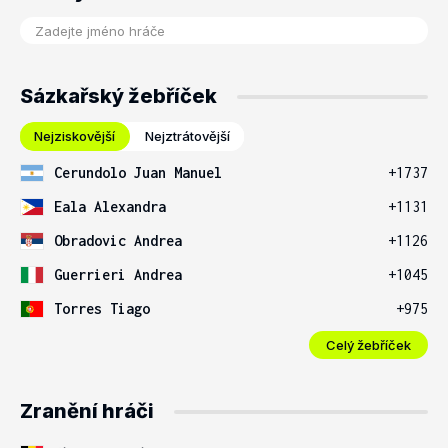
Sázkařský žebříček
Nejziskovější
Nejztrátovější
Cerundolo Juan Manuel
+1737
Eala Alexandra
+1131
Obradovic Andrea
+1126
Guerrieri Andrea
+1045
Torres Tiago
+975
Celý žebříček
Zranění hráči