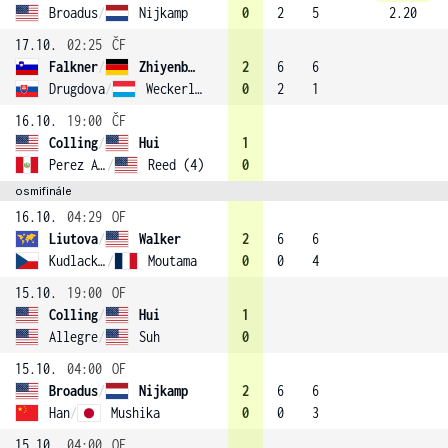
Broadus
/
Nijkamp
0
2
5
2.20
17.10.
02:25
ČF
Falkner
/
Zhiyenbayeva
2
6
6
Drugdova
/
Weckerle (3)
0
2
1
16.10.
19:00
ČF
Colling
/
Hui
1
Perez Alarcon
/
Reed (4)
0
osmifinále
16.10.
04:29
OF
Liutova
/
Walker
2
6
6
Kudlackova
/
Moutama
0
0
4
15.10.
19:00
OF
Colling
/
Hui
1
Allegre
/
Suh
0
15.10.
04:00
OF
Broadus
/
Nijkamp
2
6
6
Han
/
Mushika
0
0
3
15.10.
04:00
OF