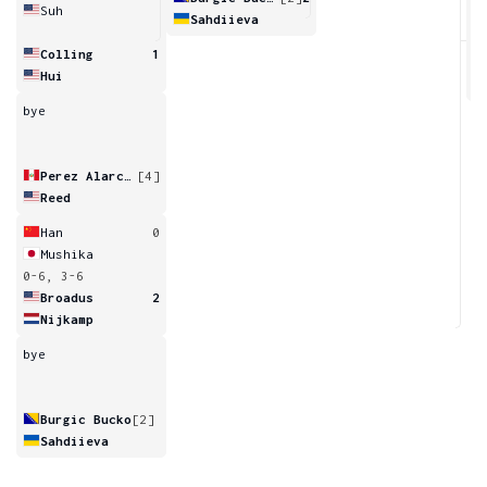
Suh
Sahdiieva
7
Colling
1
Hui
bye
Perez Alarcon
[4]
Reed
Han
0
Mushika
0-6, 3-6
Broadus
2
Nijkamp
bye
Burgic Bucko
[2]
Sahdiieva