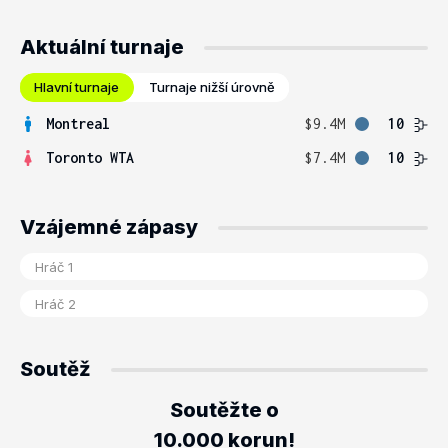
Aktuální turnaje
Hlavní turnaje
Turnaje nižší úrovně
Montreal
$9.4M
10
Toronto WTA
$7.4M
10
Vzájemné zápasy
Soutěž
Soutěžte o
10.000 korun!