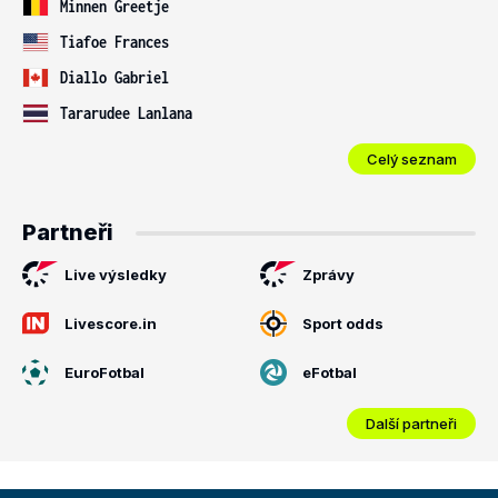
Minnen Greetje
Tiafoe Frances
Diallo Gabriel
Tararudee Lanlana
Celý seznam
Partneři
Live výsledky
Zprávy
Livescore.in
Sport odds
EuroFotbal
eFotbal
Další partneři