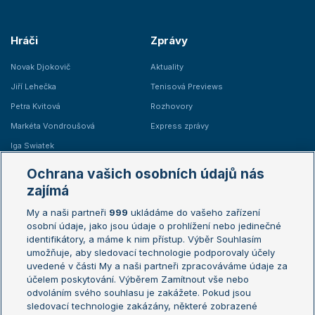
Hráči
Zprávy
Novak Djokovič
Aktuality
Jiří Lehečka
Tenisová Previews
Petra Kvitová
Rozhovory
Markéta Vondroušová
Express zprávy
Iga Swiatek
Marie Bouzková
Ochrana vašich osobních údajů nás
Žebříčky
Kalendář turnajů
zajímá
My a naši partneři
999
ukládáme do vašeho zařízení
Žebříček ATP (muži)
Australian Open
osobní údaje, jako jsou údaje o prohlížení nebo jedinečné
Žebříček WTA (ženy)
French Open
identifikátory, a máme k nim přístup. Výběr Souhlasím
umožňuje, aby sledovací technologie podporovaly účely
Sázkařský žebříček
Wimbledon
uvedené v části My a naši partneři zpracováváme údaje za
US Open
účelem poskytování. Výběrem Zamítnout vše nebo
odvoláním svého souhlasu je zakážete. Pokud jsou
Turnaj mistrů
sledovací technologie zakázány, některé zobrazené
Turnaj mistryň