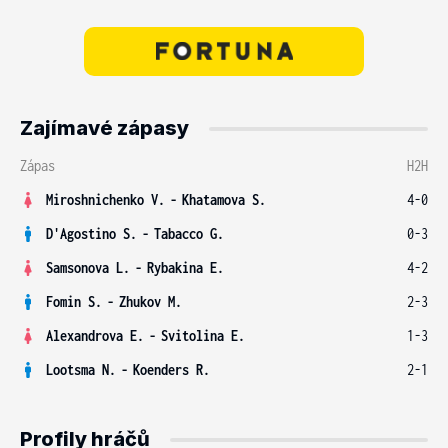
Zajímavé zápasy
Zápas
H2H
Miroshnichenko V.
-
Khatamova S.
4-0
D'Agostino S.
-
Tabacco G.
0-3
Samsonova L.
-
Rybakina E.
4-2
Fomin S.
-
Zhukov M.
2-3
Alexandrova E.
-
Svitolina E.
1-3
Lootsma N.
-
Koenders R.
2-1
Profily hráčů