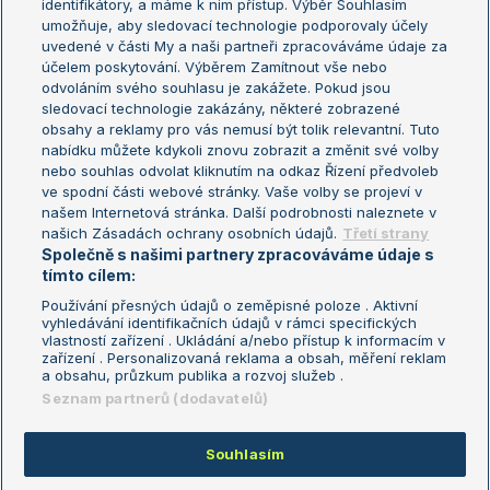
identifikátory, a máme k nim přístup. Výběr Souhlasím
umožňuje, aby sledovací technologie podporovaly účely
Sázkařský žebříček
Wimbledon
uvedené v části My a naši partneři zpracováváme údaje za
US Open
účelem poskytování. Výběrem Zamítnout vše nebo
odvoláním svého souhlasu je zakážete. Pokud jsou
Turnaj mistrů
sledovací technologie zakázány, některé zobrazené
Turnaj mistryň
obsahy a reklamy pro vás nemusí být tolik relevantní. Tuto
Aktualní trendy
nabídku můžete kdykoli znovu zobrazit a změnit své volby
nebo souhlas odvolat kliknutím na odkaz Řízení předvoleb
ve spodní části webové stránky. Vaše volby se projeví v
Fotbalové přestupy
našem Internetová stránka. Další podrobnosti naleznete v
Livesport Daily
našich Zásadách ochrany osobních údajů.
Třetí strany
Společně s našimi partnery zpracováváme údaje s
LS Prague Open
tímto cílem:
Používání přesných údajů o zeměpisné poloze . Aktivní
vyhledávání identifikačních údajů v rámci specifických
vlastností zařízení . Ukládání a/nebo přístup k informacím v
Podmínky užití
Nastavení soukromí
zařízení . Personalizovaná reklama a obsah, měření reklam
GDPR a žurnalistika
Reklama
a obsahu, průzkum publika a rozvoj služeb .
Informace o zpracování osobních
Kontakt
Seznam partnerů (dodavatelů)
údajů
Tiráž
Souhlasím
Copyright © 2008-2026 TenisPortal.cz. Využíváme zpravodajství ČTK.