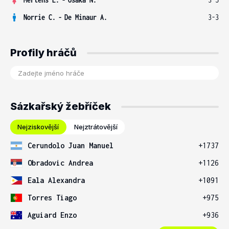
Norrie C.
-
De Minaur A.
3-3
Profily hráčů
Sázkařský žebříček
Nejziskovější
Nejztrátovější
Cerundolo Juan Manuel
+1737
Obradovic Andrea
+1126
Eala Alexandra
+1091
Torres Tiago
+975
Aguiard Enzo
+936