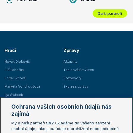
Další partneři
Hráči
Zprávy
Novak Djokovič
Aktuality
Jiří Lehečka
Tenisová Previews
Petra Kvitová
Rozhovory
Markéta Vondroušová
Express zprávy
Iga Swiatek
Marie Bouzková
Ochrana vašich osobních údajů nás
Žebříčky
Kalendář turnajů
zajímá
My a naši partneři
997
ukládáme do vašeho zařízení
Žebříček ATP (muži)
Australian Open
osobní údaje, jako jsou údaje o prohlížení nebo jedinečné
Žebříček WTA (ženy)
French Open