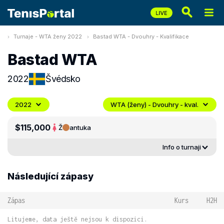
Turnaje - WTA ženy 2022
Bastad WTA - Dvouhry - Kvalifikace
Bastad WTA
2022
Švédsko
2022
WTA (ženy) - Dvouhry - kval.
$115,000
Ž
antuka
Info o turnaji
Následující zápasy
Zápas
Kurs
H2H
Litujeme, data ještě nejsou k dispozici.