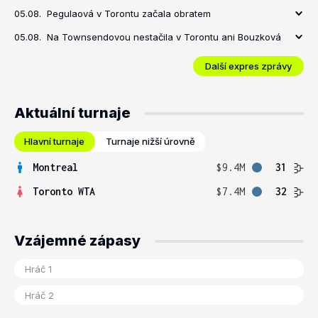
05.08.
Pegulaová v Torontu začala obratem
05.08.
Na Townsendovou nestačila v Torontu ani Bouzková
Další expres zprávy
Aktuální turnaje
Hlavní turnaje
Turnaje nižší úrovně
Montreal
$9.4M
31
Toronto WTA
$7.4M
32
Vzájemné zápasy