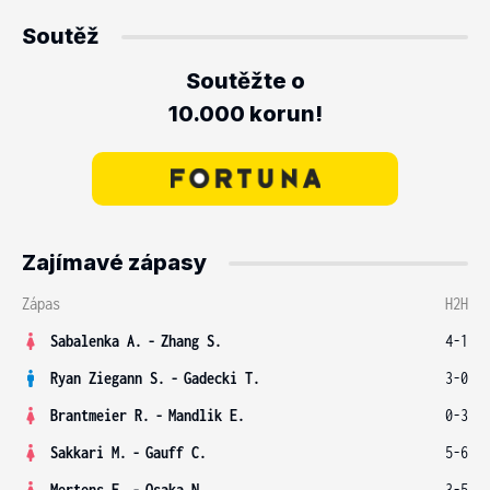
Soutěž
Soutěžte o
10.000 korun!
Zajímavé zápasy
Zápas
H2H
Sabalenka A.
-
Zhang S.
4-1
Ryan Ziegann S.
-
Gadecki T.
3-0
Brantmeier R.
-
Mandlik E.
0-3
Sakkari M.
-
Gauff C.
5-6
Mertens E.
-
Osaka N.
3-5