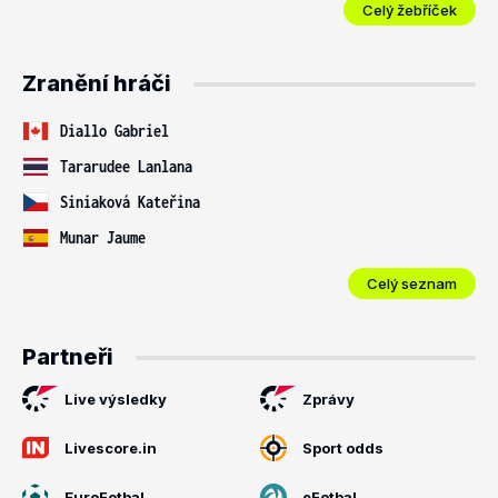
Celý žebříček
Zranění hráči
Diallo Gabriel
Tararudee Lanlana
Siniaková Kateřina
Munar Jaume
Celý seznam
Partneři
Live výsledky
Zprávy
Livescore.in
Sport odds
EuroFotbal
eFotbal