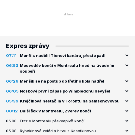
Expres zprávy
07:11
Monfils nadělil Tienovi kanára, přesto padl
06:53
Medveděv končí v Montrealu hned na úvodním
soupeři
06:26
Menšík se na postup do třetího kola nadřel
06:05
Noskové první zápas po Wimbledonu nevyšel
05:39
Krejčíková nestačila v Torontu na Samsonovovou
00:12
Další šok v Montrealu, Zverev končí
05.08.
Fritz v Montrealu překvapivě končí
05.08.
Rybakinová zvládla bitvu s Kasatkinovou