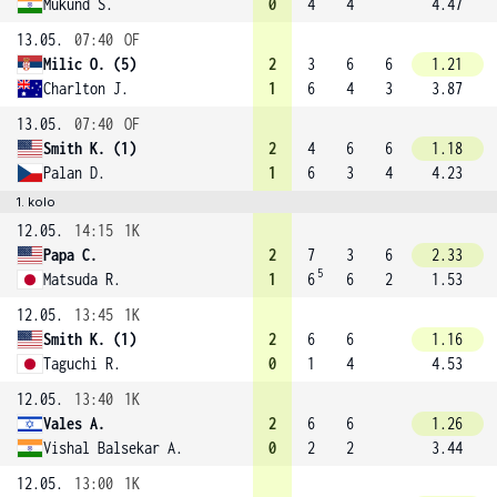
Mukund S.
0
4
4
4.47
13.05.
07:40
OF
Milic O. (5)
2
3
6
6
1.21
Charlton J.
1
6
4
3
3.87
13.05.
07:40
OF
Smith K. (1)
2
4
6
6
1.18
Palan D.
1
6
3
4
4.23
1. kolo
12.05.
14:15
1K
Papa C.
2
7
3
6
2.33
5
Matsuda R.
1
6
6
2
1.53
12.05.
13:45
1K
Smith K. (1)
2
6
6
1.16
Taguchi R.
0
1
4
4.53
12.05.
13:40
1K
Vales A.
2
6
6
1.26
Vishal Balsekar A.
0
2
2
3.44
12.05.
13:00
1K