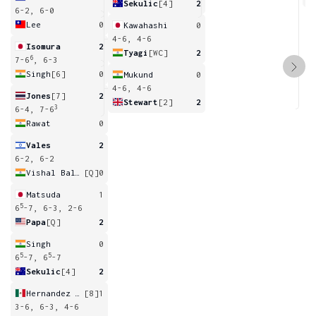
Sekulic
[4]
2
6-2, 6-0
Lee
0
Kawahashi
0
4-6, 4-6
Isomura
2
Tyagi
[WC]
2
6
7-6
, 6-3
Singh
[6]
0
Mukund
0
4-6, 4-6
Jones
[7]
2
Stewart
[2]
2
3
6-4, 7-6
Rawat
0
Vales
2
6-2, 6-2
Vishal Balsekar
[Q]
0
Matsuda
1
5
6
-7, 6-3, 2-6
Papa
[Q]
2
Singh
0
5
5
6
-7, 6
-7
Sekulic
[4]
2
Hernandez Serrano
[8]
1
3-6, 6-3, 4-6