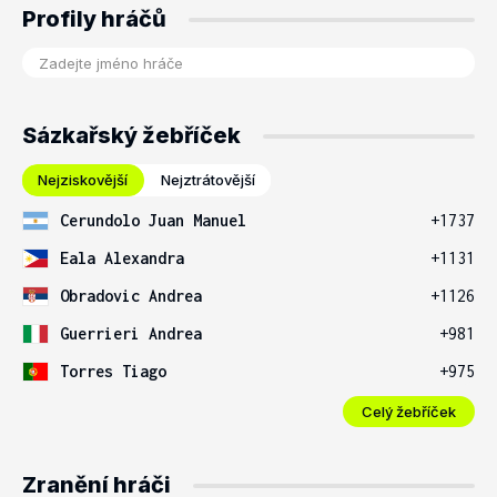
Profily hráčů
Sázkařský žebříček
Nejziskovější
Nejztrátovější
Cerundolo Juan Manuel
+1737
Eala Alexandra
+1131
Obradovic Andrea
+1126
Guerrieri Andrea
+981
Torres Tiago
+975
Celý žebříček
Zranění hráči