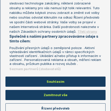
sledovací technologie zakázány, některé zobrazené
Turnaj mistryň
obsahy a reklamy pro vás nemusí být tolik relevantní. Tuto
Aktualní trendy
nabídku můžete kdykoli znovu zobrazit a změnit své volby
nebo souhlas odvolat kliknutím na odkaz Řízení předvoleb
ve spodní části webové stránky. Vaše volby se projeví v
Fotbalové přestupy
našem Internetová stránka. Další podrobnosti naleznete v
Livesport Daily
našich Zásadách ochrany osobních údajů.
Třetí strany
Společně s našimi partnery zpracováváme údaje s
LS Prague Open
tímto cílem:
Používání přesných údajů o zeměpisné poloze . Aktivní
vyhledávání identifikačních údajů v rámci specifických
vlastností zařízení . Ukládání a/nebo přístup k informacím v
Podmínky užití
Nastavení soukromí
zařízení . Personalizovaná reklama a obsah, měření reklam
GDPR a žurnalistika
Reklama
a obsahu, průzkum publika a rozvoj služeb .
Informace o zpracování osobních
Kontakt
Seznam partnerů (dodavatelů)
údajů
Tiráž
Souhlasím
Copyright © 2008-2026 TenisPortal.cz. Využíváme zpravodajství ČTK.
Zamítnout vše
Řízení předvoleb