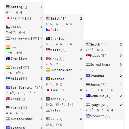
Smith
[1]
2
6-1, 6-4
Taguchi
[Q]
0
Smith
[1]
2
4-6, 6-3, 6-4
Palan
2
Palan
1
10
7-6
, 6-4
Kesharwani
[WC]
0
Charlton
1
6-3, 4-6, 3-6
Smith
[1]
2
Dev
0
5
Milic
[5]
2
7-6
, 6-3
1-6, 4-6
Milic
[5]
0
Charlton
2
Gray
[Q]
0
4-6, 2-3
Sureshkumar
0
Javia
[WC]
0
Sureshkumar
1
3-6, 3-6
5
1-6, 6
-7
Ivashka
2
Milic
[5]
2
Ivashka
2
6-1, 6-2
Jones
[7]
1
Bar Biryukov
[3]
1
6
Isomura
0
7-6
, 3-6, 1-6
5
3
7-6
, 4-6, 6
-7
Sekulic
[4]
2
Gray
[Q]
2
Jones
[7]
2
6
5
6-2, 6
-7, 6-4
Tyagi
[WC]
2
Karki
[Q]
0
7
Vales
1
7-6
, 5-7, 6-4
7
4-6, 6
-7
Stewart
[2]
1
Sureshkumar
2
Papa
[Q]
0
6
2-6, 3-6
Ivashka
2