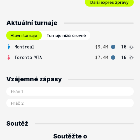
Další expres zprávy
Aktuální turnaje
Hlavní turnaje
Turnaje nižší úrovně
Montreal
$9.4M
16
Toronto WTA
$7.4M
16
Vzájemné zápasy
Soutěž
Soutěžte o