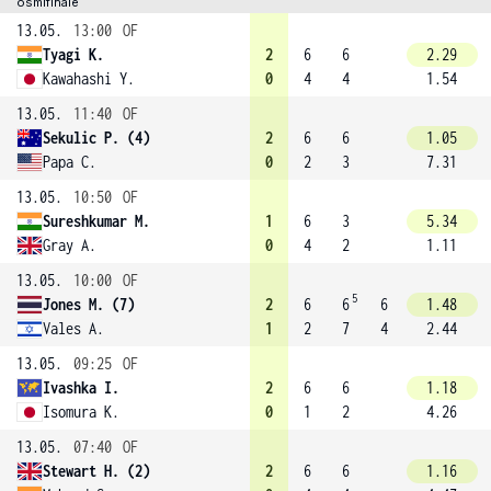
osmifinále
13.05.
13:00
OF
Tyagi K.
2
6
6
2.29
Kawahashi Y.
0
4
4
1.54
13.05.
11:40
OF
Sekulic P. (4)
2
6
6
1.05
Papa C.
0
2
3
7.31
13.05.
10:50
OF
Sureshkumar M.
1
6
3
5.34
Gray A.
0
4
2
1.11
13.05.
10:00
OF
5
Jones M. (7)
2
6
6
6
1.48
Vales A.
1
2
7
4
2.44
13.05.
09:25
OF
Ivashka I.
2
6
6
1.18
Isomura K.
0
1
2
4.26
13.05.
07:40
OF
Stewart H. (2)
2
6
6
1.16