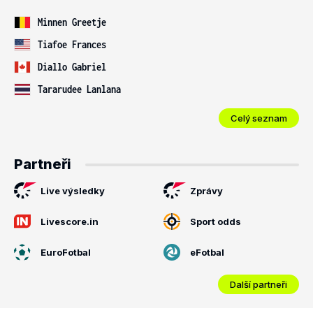
Minnen Greetje
Tiafoe Frances
Diallo Gabriel
Tararudee Lanlana
Celý seznam
Partneři
Live výsledky
Zprávy
Livescore.in
Sport odds
EuroFotbal
eFotbal
Další partneři