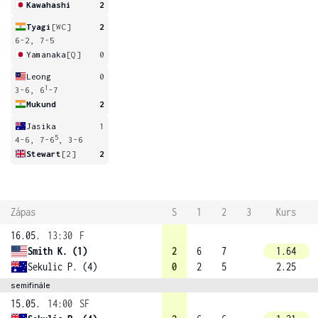
Kawahashi
2
Tyagi
[WC]
2
6-2, 7-5
Yamanaka
[Q]
0
Leong
0
1
3-6, 6
-7
Mukund
2
Jasika
1
5
4-6, 7-6
, 3-6
Stewart
[2]
2
Zápas
S
1
2
3
Kurs
16.05.
13:30
F
Smith K. (1)
2
6
7
1.64
Sekulic P. (4)
0
2
5
2.25
semifinále
15.05.
14:00
SF