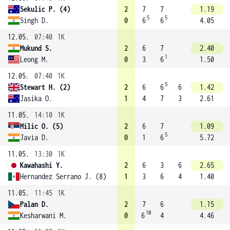
Sekulic P. (4)
2
7
7
1.19
5
5
Singh D.
0
6
6
4.05
12.05.
07:40
1K
Mukund S.
2
6
7
2.40
1
Leong M.
0
3
6
1.50
12.05.
07:40
1K
5
Stewart H. (2)
2
6
6
6
1.42
Jasika O.
1
4
7
3
2.61
11.05.
14:10
1K
Milic O. (5)
2
6
7
1.09
5
Javia D.
0
1
6
5.72
11.05.
13:30
1K
Kawahashi Y.
2
6
3
6
2.65
Hernandez Serrano J. (8)
1
3
6
4
1.40
11.05.
11:45
1K
Palan D.
2
7
6
1.15
10
Kesharwani M.
0
6
4
4.46