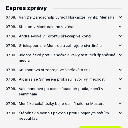
Expres zprávy
07.08.
Van De Zandschulp vyřadil Hurkacze, vyhlíží Menšíka
07.08.
Shelton v Montrealu nezaváhal
07.08.
Andrejevová v Torontu překvapivě končí
07.08.
Griekspoor si v Montrealu zahraje o čtvrtfinále
07.08.
Jódara čeká proti Lehečkovi velký test, tuší španělská
média
07.08.
Knutsonová si zahraje ve Varšavě o titul
07.08.
Alcaraz se Sinnerem prokazují svoji výjimečnost
07.08.
Valdmannová po osmi zápasech padla, končí v
semifinále
07.08.
Menšíka čeká těžký boj o osmifinále na Masters
07.08.
Štěpánek s volbou povrchu proti Spojeným státům
nesouhlasí