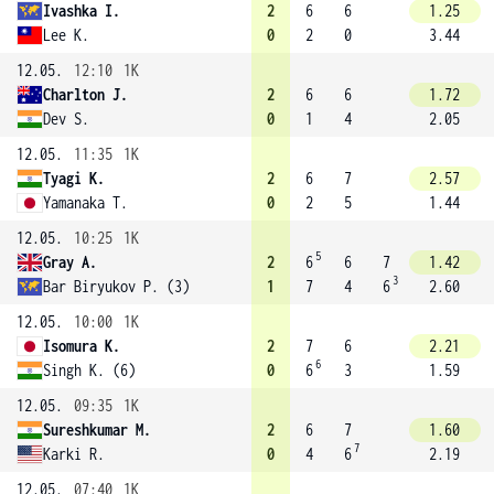
Ivashka I.
2
6
6
1.25
Lee K.
0
2
0
3.44
12.05.
12:10
1K
Charlton J.
2
6
6
1.72
Dev S.
0
1
4
2.05
12.05.
11:35
1K
Tyagi K.
2
6
7
2.57
Yamanaka T.
0
2
5
1.44
12.05.
10:25
1K
5
Gray A.
2
6
6
7
1.42
3
Bar Biryukov P. (3)
1
7
4
6
2.60
12.05.
10:00
1K
Isomura K.
2
7
6
2.21
6
Singh K. (6)
0
6
3
1.59
12.05.
09:35
1K
Sureshkumar M.
2
6
7
1.60
7
Karki R.
0
4
6
2.19
12.05.
07:40
1K