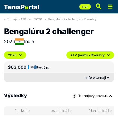
Turnaje - ATP muži 2026
Bengalúru 2 challenger - Dvouhry
Bengalúru 2 challenger
2026
Indie
2026
ATP (muži) - Dvouhry
$63,000
M
tvrdý p.
Info o turnaji
Výsledky
Turnajový pavouk
1. kolo
osmifinále
čtvrtfinále