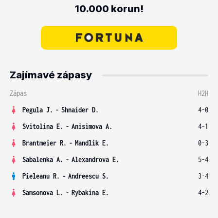
10.000 korun!
Zajímavé zápasy
Zápas
H2H
Pegula J.
-
Shnaider D.
4-0
Svitolina E.
-
Anisimova A.
4-1
Brantmeier R.
-
Mandlik E.
0-3
Sabalenka A.
-
Alexandrova E.
5-4
Pieleanu R.
-
Andreescu S.
3-4
Samsonova L.
-
Rybakina E.
4-2