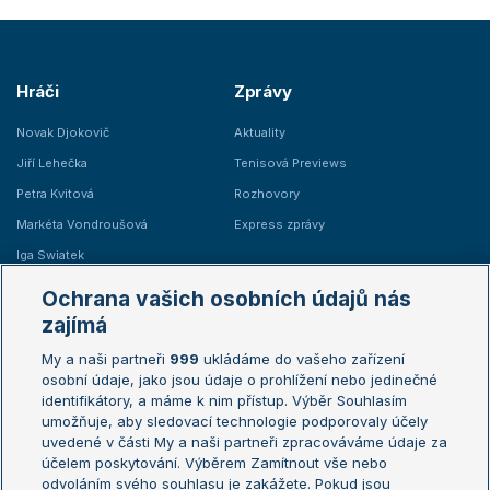
Hráči
Zprávy
Novak Djokovič
Aktuality
Jiří Lehečka
Tenisová Previews
Petra Kvitová
Rozhovory
Markéta Vondroušová
Express zprávy
Iga Swiatek
Marie Bouzková
Ochrana vašich osobních údajů nás
Žebříčky
Kalendář turnajů
zajímá
My a naši partneři
999
ukládáme do vašeho zařízení
Žebříček ATP (muži)
Australian Open
osobní údaje, jako jsou údaje o prohlížení nebo jedinečné
Žebříček WTA (ženy)
French Open
identifikátory, a máme k nim přístup. Výběr Souhlasím
umožňuje, aby sledovací technologie podporovaly účely
Sázkařský žebříček
Wimbledon
uvedené v části My a naši partneři zpracováváme údaje za
US Open
účelem poskytování. Výběrem Zamítnout vše nebo
odvoláním svého souhlasu je zakážete. Pokud jsou
Turnaj mistrů