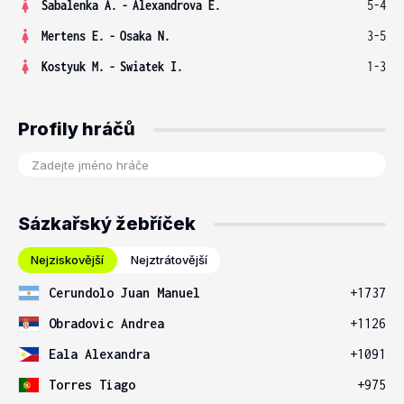
Sabalenka A.
-
Alexandrova E.
5-4
Mertens E.
-
Osaka N.
3-5
Kostyuk M.
-
Swiatek I.
1-3
Profily hráčů
Sázkařský žebříček
Nejziskovější
Nejztrátovější
Cerundolo Juan Manuel
+1737
Obradovic Andrea
+1126
Eala Alexandra
+1091
Torres Tiago
+975