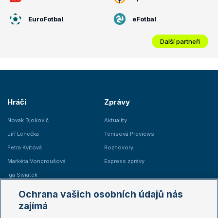
EuroFotbal
eFotbal
Další partneři
Hráči
Zprávy
Novak Djokovič
Aktuality
Jiří Lehečka
Tenisová Previews
Petra Kvitová
Rozhovory
Markéta Vondroušová
Express zprávy
Iga Swiatek
Marie Bouzková
Ochrana vašich osobních údajů nás
Žebříčky
Kalendář turnajů
zajímá