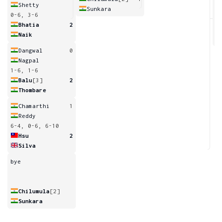
Shetty
Sunkara
0-6, 3-6
6
Bhatia
2
Naik
Dangwal
0
Nagpal
1-6, 1-6
Balu
[3]
2
Thombare
Chamarthi
1
Reddy
6-4, 0-6, 6-10
Hsu
2
Silva
bye
Chilumula
[2]
Sunkara