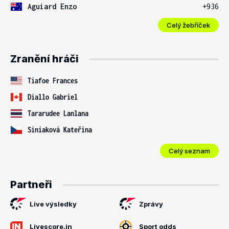
Aguiard Enzo
+936
Celý žebříček
Zranění hráči
Tiafoe Frances
Diallo Gabriel
Tararudee Lanlana
Siniaková Kateřina
Celý seznam
Partneři
Live výsledky
Zprávy
Livescore.in
Sport odds