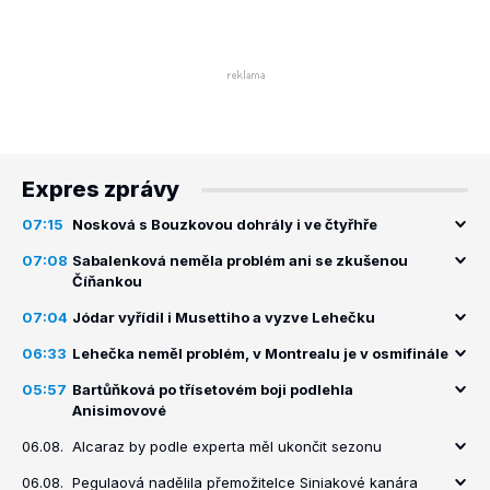
Expres zprávy
07:15
Nosková s Bouzkovou dohrály i ve čtyřhře
07:08
Sabalenková neměla problém ani se zkušenou
Číňankou
07:04
Jódar vyřídil i Musettiho a vyzve Lehečku
06:33
Lehečka neměl problém, v Montrealu je v osmifinále
05:57
Bartůňková po třísetovém boji podlehla
Anisimovové
06.08.
Alcaraz by podle experta měl ukončit sezonu
06.08.
Pegulaová nadělila přemožitelce Siniakové kanára