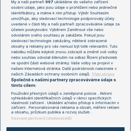
My a naši partneři
997
ukládáme do vašeho zařízení
Žebříček ATP (muži)
Australian Open
osobní údaje, jako jsou údaje o prohlížení nebo jedinečné
Žebříček WTA (ženy)
French Open
identifikátory, a máme k nim přístup. Výběr Souhlasím
umožňuje, aby sledovací technologie podporovaly účely
Sázkařský žebříček
Wimbledon
uvedené v části My a naši partneři zpracováváme údaje za
US Open
účelem poskytování. Výběrem Zamítnout vše nebo
odvoláním svého souhlasu je zakážete. Pokud jsou
Turnaj mistrů
sledovací technologie zakázány, některé zobrazené
Turnaj mistryň
obsahy a reklamy pro vás nemusí být tolik relevantní. Tuto
Aktualní trendy
nabídku můžete kdykoli znovu zobrazit a změnit své volby
nebo souhlas odvolat kliknutím na odkaz Řízení předvoleb
ve spodní části webové stránky. Vaše volby se projeví v
Fotbalové přestupy
našem Internetová stránka. Další podrobnosti naleznete v
Livesport Daily
našich Zásadách ochrany osobních údajů.
Třetí strany
Společně s našimi partnery zpracováváme údaje s
LS Prague Open
tímto cílem:
Používání přesných údajů o zeměpisné poloze . Aktivní
vyhledávání identifikačních údajů v rámci specifických
vlastností zařízení . Ukládání a/nebo přístup k informacím v
Podmínky užití
Nastavení soukromí
zařízení . Personalizovaná reklama a obsah, měření reklam
GDPR a žurnalistika
Reklama
a obsahu, průzkum publika a rozvoj služeb .
Informace o zpracování osobních
Kontakt
Seznam partnerů (dodavatelů)
údajů
Tiráž