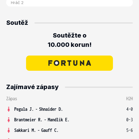
Soutěž
Soutěžte o
10.000 korun!
Zajímavé zápasy
Zápas
H2H
Pegula J.
-
Shnaider D.
4-0
Brantmeier R.
-
Mandlik E.
0-3
Sakkari M.
-
Gauff C.
5-6