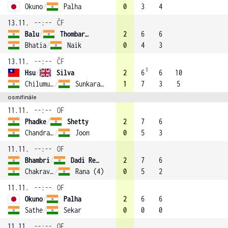
Okuno
/
Palha
0
3
4
13.11.
--:--
ČF
Balu
/
Thombare (3)
2
6
6
Bhatia
/
Naik
0
4
3
13.11.
--:--
ČF
1
Hsu
/
Silva
2
6
6
10
Chilumula
/
Sunkara (2)
1
7
3
5
osmifinále
11.11.
--:--
OF
Phadke
/
Shetty
2
7
6
Chandrashekar
/
Joon
0
5
3
11.11.
--:--
OF
Bhambri
/
Dadi Reddy
2
7
6
Chakravarthi
/
Rana (4)
0
5
2
11.11.
--:--
OF
Okuno
/
Palha
2
6
6
Sathe
/
Sekar
0
0
0
11.11.
--:--
OF