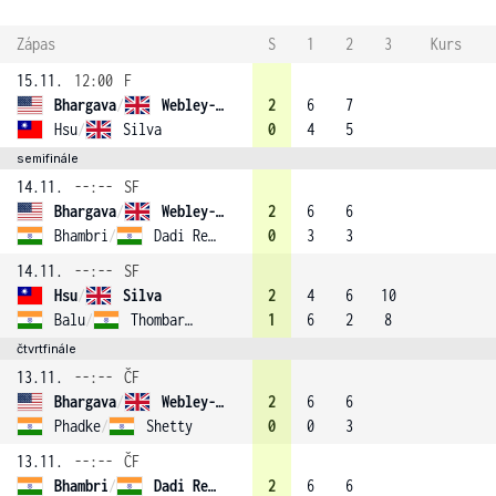
Zápas
S
1
2
3
Kurs
15.11.
12:00
F
Bhargava
/
Webley-Smith (1)
2
6
7
Hsu
/
Silva
0
4
5
semifinále
14.11.
--:--
SF
Bhargava
/
Webley-Smith (1)
2
6
6
Bhambri
/
Dadi Reddy
0
3
3
14.11.
--:--
SF
Hsu
/
Silva
2
4
6
10
Balu
/
Thombare (3)
1
6
2
8
čtvrtfinále
13.11.
--:--
ČF
Bhargava
/
Webley-Smith (1)
2
6
6
Phadke
/
Shetty
0
0
3
13.11.
--:--
ČF
Bhambri
/
Dadi Reddy
2
6
6