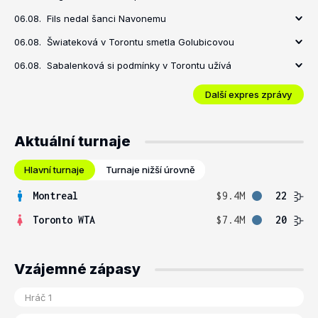
06.08.
Fils nedal šanci Navonemu
06.08.
Šwiateková v Torontu smetla Golubicovou
06.08.
Sabalenková si podmínky v Torontu užívá
Další expres zprávy
Aktuální turnaje
Hlavní turnaje
Turnaje nižší úrovně
Montreal
$9.4M
22
Toronto WTA
$7.4M
20
Vzájemné zápasy