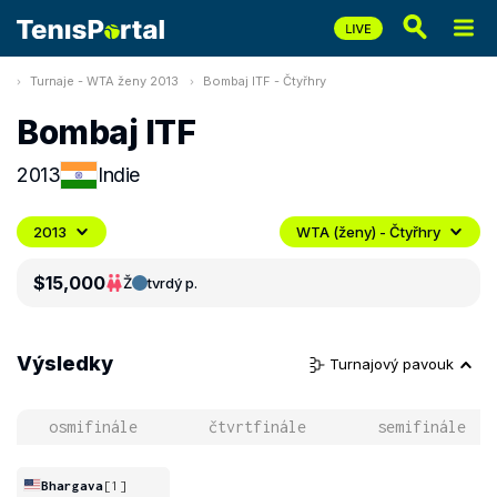
Turnaje - WTA ženy 2013
Bombaj ITF - Čtyřhry
Bombaj ITF
2013
Indie
2013
WTA (ženy) - Čtyřhry
$15,000
Ž
tvrdý p.
Výsledky
Turnajový pavouk
osmifinále
čtvrtfinále
semifinále
Bhargava
[1]