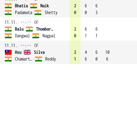
Bhatia
/
Naik
2
6
6
Padamata
/
Shetty
0
0
3
11.11.
--:--
OF
Balu
/
Thombare (3)
2
6
6
Dangwal
/
Nagpal
0
1
1
11.11.
--:--
OF
Hsu
/
Silva
2
4
6
10
Chamarthi
/
Reddy
1
6
0
6