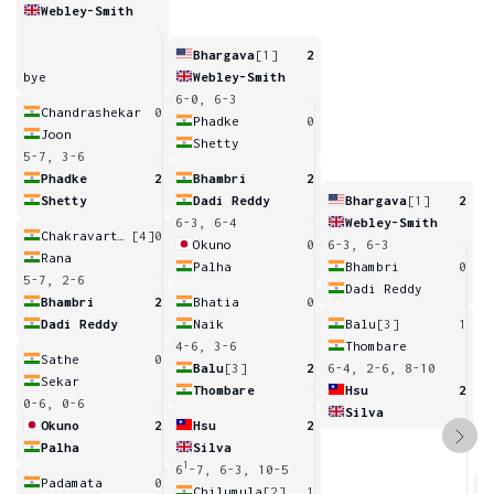
Webley-Smith
Bhargava
[1]
2
bye
Webley-Smith
6-0, 6-3
Chandrashekar
0
Phadke
0
Joon
Shetty
5-7, 3-6
Phadke
2
Bhambri
2
Shetty
Dadi Reddy
Bhargava
[1]
2
6-3, 6-4
Webley-Smith
Chakravarthi
[4]
0
Okuno
0
6-3, 6-3
Rana
Palha
Bhambri
0
5-7, 2-6
Dadi Reddy
Bhambri
2
Bhatia
0
Dadi Reddy
Naik
Balu
[3]
1
4-6, 3-6
Thombare
Sathe
0
Balu
[3]
2
6-4, 2-6, 8-10
Sekar
Thombare
Hsu
2
0-6, 0-6
Silva
Okuno
2
Hsu
2
Palha
Silva
1
6
-7, 6-3, 10-5
Padamata
0
Chilumula
[2]
1