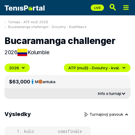
Turnaje - ATP muži 2026
Bucaramanga challenger - Dvouhry - Kvalifikace
Bucaramanga challenger
2026
Kolumbie
2026
ATP (muži) - Dvouhry - kval.
$63,000
M
antuka
Info o turnaji
Výsledky
Turnajový pavouk
1. kolo
osmifinále