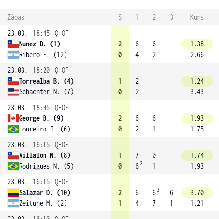
Zápas
S
1
2
3
Kurs
23.03.
18:45
Q-OF
Nunez D. (1)
2
6
6
1.38
Ribero F. (12)
0
4
2
2.66
23.03.
18:20
Q-OF
Torrealba B. (4)
1
2
1.24
Schachter N. (7)
0
2
3.43
23.03.
18:05
Q-OF
George B. (9)
2
6
6
1.93
Loureiro J. (6)
0
2
1
1.75
23.03.
16:15
Q-OF
Villalon N. (8)
1
7
0
1.74
2
Rodrigues N. (5)
0
6
1
1.93
23.03.
16:15
Q-OF
3
Salazar D. (10)
2
6
6
6
3.70
Zeitune M. (2)
1
4
7
1
1.21
23.03.
16:10
Q-OF