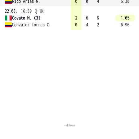
Rico Arias N.
0
0
4
6.38
22.03.
16:30
Q-1K
Covato M. (3)
2
6
6
1.05
Gonzalez Torres C.
0
4
2
6.96