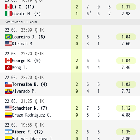
Li C. (11)
2
7
0
6
1.31
3
Covato M. (3)
1
6
6
2
2.98
Kvalifikace - 1. kolo
22.03.
23:00
Q-1K
Loureiro J. (6)
2
6
6
1.04
Kleiman M.
0
3
1
7.60
22.03.
22:20
Q-1K
George B. (9)
2
6
6
1.04
Wong T.
0
4
4
7.46
22.03.
22:20
Q-1K
Torrealba B. (4)
2
6
6
1.03
Alvarado P.
0
4
1
7.73
22.03.
21:25
Q-1K
Schachter N. (7)
2
7
6
1.12
Erazo Rodriguez C.
0
5
3
4.88
22.03.
19:55
Q-1K
Ribero F. (12)
2
6
6
1.35
Bolivar Idarraga J.
0
1
3
2.80