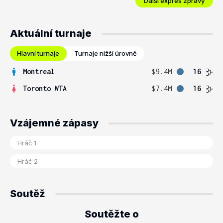
Další expres zprávy
Aktuální turnaje
Hlavní turnaje
Turnaje nižší úrovně
Montreal
$9.4M
16
Toronto WTA
$7.4M
16
Vzájemné zápasy
Soutěž
Soutěžte o