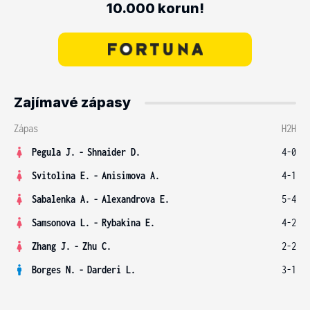
10.000 korun!
Zajímavé zápasy
Zápas
H2H
Pegula J.
-
Shnaider D.
4-0
Svitolina E.
-
Anisimova A.
4-1
Sabalenka A.
-
Alexandrova E.
5-4
Samsonova L.
-
Rybakina E.
4-2
Zhang J.
-
Zhu C.
2-2
Borges N.
-
Darderi L.
3-1