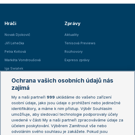
Hráči
Zprávy
Novak Djokovič
Aktuality
Jiří Lehečka
Tenisová Previews
Petra Kvitová
Rozhovory
Markéta Vondroušová
Express zprávy
Iga Swiatek
Marie Bouzková
Ochrana vašich osobních údajů nás
Žebříčky
Kalendář turnajů
zajímá
My a naši partneři
999
ukládáme do vašeho zařízení
Žebříček ATP (muži)
Australian Open
osobní údaje, jako jsou údaje o prohlížení nebo jedinečné
Žebříček WTA (ženy)
French Open
identifikátory, a máme k nim přístup. Výběr Souhlasím
umožňuje, aby sledovací technologie podporovaly účely
Sázkařský žebříček
Wimbledon
uvedené v části My a naši partneři zpracováváme údaje za
US Open
účelem poskytování. Výběrem Zamítnout vše nebo
odvoláním svého souhlasu je zakážete. Pokud jsou
Turnaj mistrů