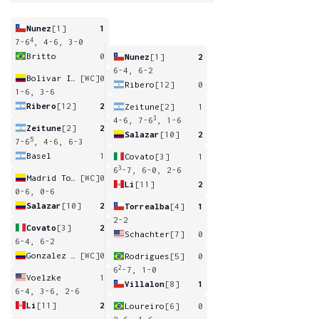
Nunez
[1]
1
4
7-6
, 4-6, 3-0
Britto
0
Nunez
[1]
2
6-4, 6-2
Bolivar Idarraga
[WC]
0
Ribero
[12]
0
1-6, 3-6
Ribero
[12]
2
Zeitune
[2]
1
3
4-6, 7-6
, 1-6
Zeitune
[2]
2
Salazar
[10]
2
5
7-6
, 4-6, 6-3
Basel
1
Covato
[3]
1
3
6
-7, 6-0, 2-6
Madrid Torres
[WC]
0
Li
[11]
2
0-6, 0-6
Salazar
[10]
2
Torrealba
[4]
1
2-2
Covato
[3]
2
Schachter
[7]
0
6-4, 6-2
Gonzalez Torres
[WC]
0
Rodrigues
[5]
0
2
6
-7, 1-0
Voelzke
1
Villalon
[8]
1
6-4, 3-6, 2-6
Li
[11]
2
Loureiro
[6]
0