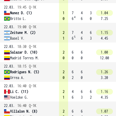
22.03.
19:45
Q-1K
Nunez D. (1)
1
7
4
3
1.04
4
Britto L.
0
6
6
0
7.25
22.03.
19:00
Q-1K
Zeitune M. (2)
2
7
4
6
1.15
5
Basel V.
1
6
6
3
4.45
22.03.
18:30
Q-1K
Salazar D. (10)
2
6
6
1.00
Madrid Torres M.
0
0
0
12.00
22.03.
18:15
Q-1K
Rodrigues N. (5)
2
6
6
1.26
Urrea A.
0
2
0
3.20
22.03.
16:40
Q-1K
Li C. (11)
2
4
6
6
1.16
Voelzke G.
1
6
3
2
4.35
22.03.
16:40
Q-1K
Villalon N. (8)
2
6
6
1.07