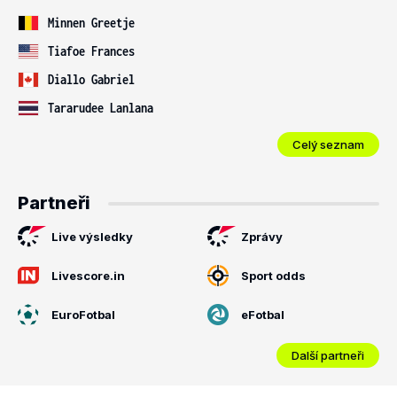
Minnen Greetje
Tiafoe Frances
Diallo Gabriel
Tararudee Lanlana
Celý seznam
Partneři
Live výsledky
Zprávy
Livescore.in
Sport odds
EuroFotbal
eFotbal
Další partneři