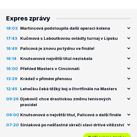
Expres zprávy
18:03
Martincová podstoupila další operaci kolena
17:43
Kučmová s Laboutkovou ovládly turnaj v Lipsku
16:49
Palicová je znovu po týdnu ve finále!
16:14
Knutsonová největší titul nezískala
16:00
Přehled Masters v Cincinnati
13:29
Krádež v přímém přenosu
12:45
Lehečku čeká těžký boj o čtvrtfinále na Masters
09:26
Djokovič chce drastickou změnu tenisových
pravidel
09:00
Knutsonová o největší titul, Palicová o další finále
07:20
Siniaková po nešťastné skreči slaví drtivé vítězství