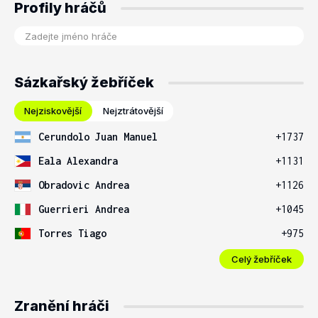
Profily hráčů
Sázkařský žebříček
Nejziskovější
Nejztrátovější
Cerundolo Juan Manuel
+1737
Eala Alexandra
+1131
Obradovic Andrea
+1126
Guerrieri Andrea
+1045
Torres Tiago
+975
Celý žebříček
Zranění hráči