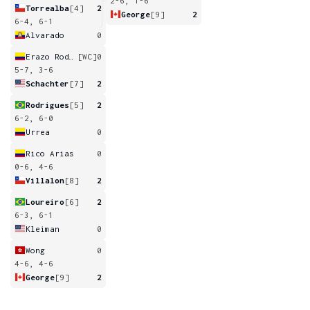
2-6, 1-6
Torrealba
[4]
2
George
[9]
2
6-4, 6-1
Alvarado
0
Erazo Rodriguez
[WC]
0
5-7, 3-6
Schachter
[7]
2
Rodrigues
[5]
2
6-2, 6-0
Urrea
0
Rico Arias
0
0-6, 4-6
Villalon
[8]
2
Loureiro
[6]
2
6-3, 6-1
Kleiman
0
Wong
0
4-6, 4-6
George
[9]
2