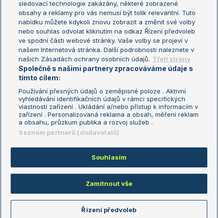
sledovací technologie zakázány, některé zobrazené
Turnaj mistryň
obsahy a reklamy pro vás nemusí být tolik relevantní. Tuto
Aktualní trendy
nabídku můžete kdykoli znovu zobrazit a změnit své volby
nebo souhlas odvolat kliknutím na odkaz Řízení předvoleb
ve spodní části webové stránky. Vaše volby se projeví v
Fotbalové přestupy
našem Internetová stránka. Další podrobnosti naleznete v
Livesport Daily
našich Zásadách ochrany osobních údajů.
Třetí strany
Společně s našimi partnery zpracováváme údaje s
LS Prague Open
tímto cílem:
Používání přesných údajů o zeměpisné poloze . Aktivní
vyhledávání identifikačních údajů v rámci specifických
vlastností zařízení . Ukládání a/nebo přístup k informacím v
Podmínky užití
Nastavení soukromí
zařízení . Personalizovaná reklama a obsah, měření reklam
GDPR a žurnalistika
Reklama
a obsahu, průzkum publika a rozvoj služeb .
Informace o zpracování osobních
Kontakt
Seznam partnerů (dodavatelů)
údajů
Tiráž
Souhlasím
Copyright © 2008-2026 TenisPortal.cz. Využíváme zpravodajství ČTK.
Zamítnout vše
Řízení předvoleb