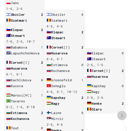
Jans
1-6, 2-6
Obziler
2
Obziler
0
Szatmari
Szatmari
4-6, 4-6
Klepac
2
Klepac
2
Stewart
Stewart
7-6, 2-6, 10-7
Babakova
1
Cornet
[3]
2
Lapushchenkova
Husarova
Klepac
0
6-4, 6-1
Stewart
Cornet
[3]
2
Evtimova
0
2-6, 1-6
Husarova
Kochanova
Cornet
[3]
2
6-1, 6-1
Husarova
Kachlikova
0
Groenefeld
1
Kucova
Senoglu
Kapshay
0
4-6, 6-1, 10-12
Nagy
Marosi
[WC]
1
Kapshay
2
3-6, 2-6
Tavares
Nagy
Henke
2
6-2, 1-6, 8-10
Olaru
Evtimova
2
Laine
0
Kochanova
Mircic
2-6, 4-6
Tout
0
Henke
2