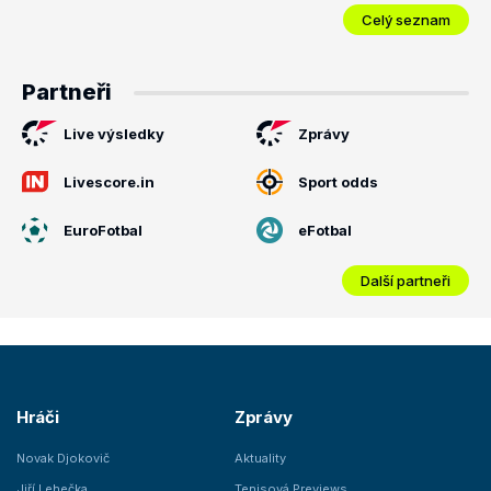
Celý seznam
Partneři
Live výsledky
Zprávy
Livescore.in
Sport odds
EuroFotbal
eFotbal
Další partneři
Hráči
Zprávy
Novak Djokovič
Aktuality
Jiří Lehečka
Tenisová Previews