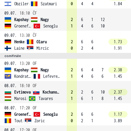
Obziler
/
Szatmari
0
4
4
1.84
09.07.
18:10
ČF
Kapshay
/
Nagy
2
6
1
12
Groenefeld
/
Senoglu
1
4
6
10
09.07.
13:30
ČF
Henke
/
Olaru
2
6
6
1.73
Laine
/
Mircic
0
2
4
1.91
osmifinále
09.07.
13:20
OF
Kapshay
/
Nagy
2
6
4
7
2.38
Kondratieva
/
Lefevre (4)
1
4
6
6
1.45
08.07.
18:10
OF
Evtimova
/
Kochanova
2
2
6
10
2.37
Marosi
/
Tavares
1
6
1
8
1.45
08.07.
17:20
OF
Groenefeld
/
Senoglu
2
6
6
1.17
Tout
/
Zoric
0
2
1
3.89
08.07.
17:20
OF