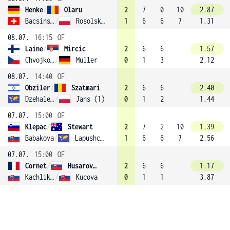
Henke
/
Olaru
2
7
0
10
2.87
Bacsinszky
/
Rosolska (2)
1
6
6
7
1.31
08.07.
16:15
OF
Laine
/
Mircic
2
6
6
1.57
Chvojková
/
Muller
0
1
3
2.12
08.07.
14:40
OF
Obziler
/
Szatmari
2
6
6
2.40
Dzehalevich
/
Jans (1)
0
1
2
1.44
07.07.
15:00
OF
Klepac
/
Stewart
2
7
2
10
1.39
Babakova
/
Lapushchenkova
1
6
6
7
2.56
07.07.
15:00
OF
Cornet
/
Husarova (3)
2
6
6
1.17
Kachlikova
/
Kucova
0
1
1
3.87