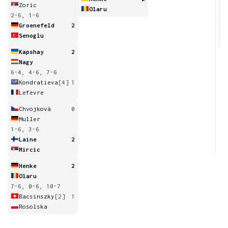
Zoric
Olaru
2-6, 1-6
6
Groenefeld
2
Senoglu
Kapshay
2
Nagy
6-4, 4-6, 7-6
Kondratieva
[4]
1
Lefevre
Chvojková
0
Muller
1-6, 3-6
Laine
2
Mircic
Henke
2
Olaru
7-6, 0-6, 10-7
Bacsinszky
[2]
1
Rosolska