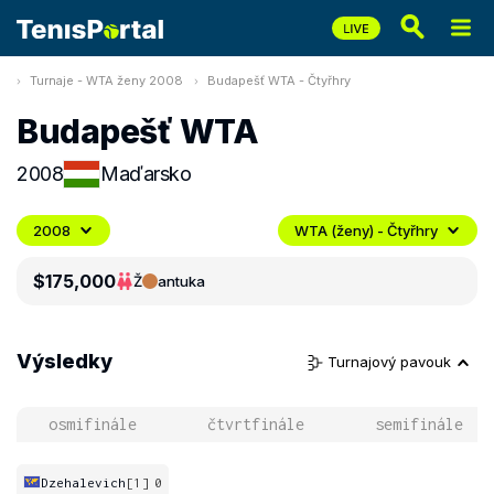
Turnaje - WTA ženy 2008
Budapešť WTA - Čtyřhry
Budapešť WTA
2008
Maďarsko
2008
WTA (ženy) - Čtyřhry
$175,000
Ž
antuka
Výsledky
Turnajový pavouk
osmifinále
čtvrtfinále
semifinále
Dzehalevich
[1]
0