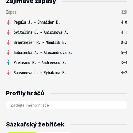
Zajímavé zápasy
Zápas
H2H
Pegula J.
-
Shnaider D.
4-0
Svitolina E.
-
Anisimova A.
4-1
Brantmeier R.
-
Mandlik E.
0-3
Sabalenka A.
-
Alexandrova E.
5-4
Pieleanu R.
-
Andreescu S.
3-4
Samsonova L.
-
Rybakina E.
4-2
Profily hráčů
Sázkařský žebříček