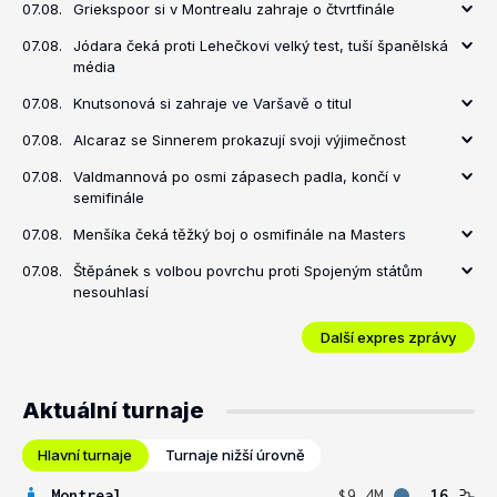
07.08.
Griekspoor si v Montrealu zahraje o čtvrtfinále
07.08.
Jódara čeká proti Lehečkovi velký test, tuší španělská
média
07.08.
Knutsonová si zahraje ve Varšavě o titul
07.08.
Alcaraz se Sinnerem prokazují svoji výjimečnost
07.08.
Valdmannová po osmi zápasech padla, končí v
semifinále
07.08.
Menšíka čeká těžký boj o osmifinále na Masters
07.08.
Štěpánek s volbou povrchu proti Spojeným státům
nesouhlasí
Další expres zprávy
Aktuální turnaje
Hlavní turnaje
Turnaje nižší úrovně
Montreal
$9.4M
16