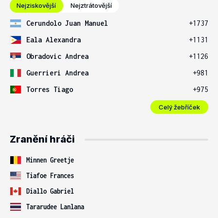
Nejziskovější
Nejztrátovější
Cerundolo Juan Manuel
+1737
Eala Alexandra
+1131
Obradovic Andrea
+1126
Guerrieri Andrea
+981
Torres Tiago
+975
Celý žebříček
Zranění hráči
Minnen Greetje
Tiafoe Frances
Diallo Gabriel
Tararudee Lanlana