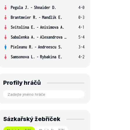
Pegula J.
-
Shnaider D.
4-0
Brantmeier R.
-
Mandlik E.
0-3
Svitolina E.
-
Anisimova A.
4-1
Sabalenka A.
-
Alexandrova E.
5-4
Pieleanu R.
-
Andreescu S.
3-4
Samsonova L.
-
Rybakina E.
4-2
Profily hráčů
Sázkařský žebříček