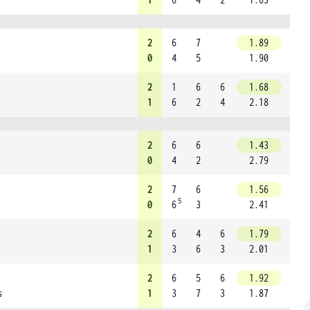
2
6
7
1.89
0
4
5
1.90
2
1
6
6
1.68
1
6
2
4
2.18
2
6
6
1.43
0
4
2
2.79
2
7
6
1.56
5
0
6
3
2.41
2
6
4
6
1.79
1
3
6
3
2.01
2
6
5
6
1.92
s
1
3
7
3
1.87