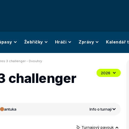
ápasy
Žebříčky
Hráči
Zprávy
Kalendář t
res 3 challenger - Dvouhry
3 challenger
2026
antuka
Info o turnaji
Turnajový pavouk