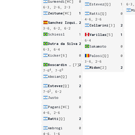
Gurmendi
[WC]
0
Estevez
[Q]
1
6-3,
6-3, 2-6, 2-3
M
Zeitune
[WC]
1
Ratti
[Q]
0
4-6, 2-6
Sanchez Izquierdo
2
Collarini
[3]
2
3-6, 6-2, 6-2
Schiessl
1
Varillas
[5]
1
6-4
Dutra da Silva
2
Sakamoto
0
6-3, 6-4
Kicker
[6]
0
Palosi
[Q]
0
3-6, 2-6
Boscardin Dias
[7]
2
Midon
[2]
2
4
6
7-6
, 7-6
Aboian
[Q]
0
Estevez
[Q]
2
2
7-6
, 6-2
Justo
0
Pagani
[WC]
0
4-6, 2-6
Ratti
[Q]
2
Ambrogi
0
4-6, 1-6