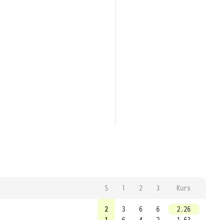
S
1
2
3
Kurs
2
3
6
6
2.26
1
6
4
2
1.63