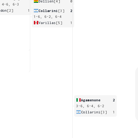
Dellien
[4]
0
 4-6, 6-3
idon
[2]
1
Collarini
[3]
2
1-6, 6-2, 6-4
Varillas
[5]
1
Agamenone
2
3-6, 6-4, 6-2
Collarini
[3]
1