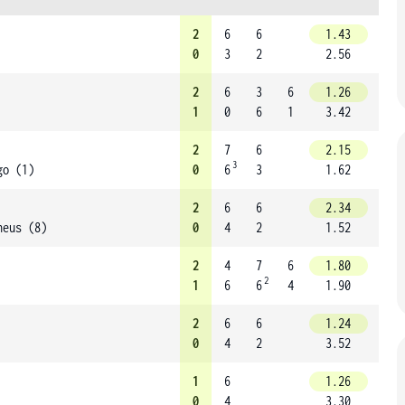
2
6
6
1.43
0
3
2
2.56
2
6
3
6
1.26
1
0
6
1
3.42
2
7
6
2.15
3
go (1)
0
6
3
1.62
2
6
6
2.34
heus (8)
0
4
2
1.52
2
4
7
6
1.80
2
1
6
6
4
1.90
2
6
6
1.24
0
4
2
3.52
1
6
1.26
0
4
3.30