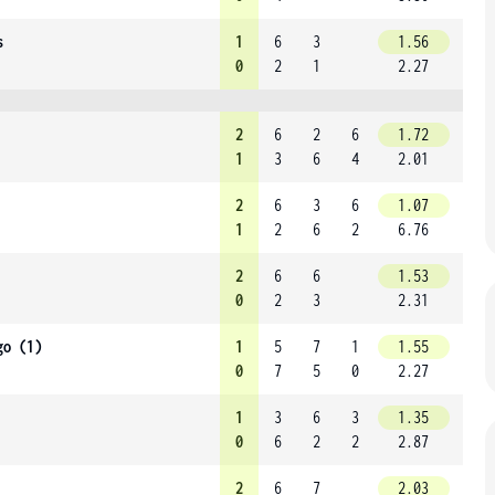
s
1
6
3
1.56
0
2
1
2.27
2
6
2
6
1.72
1
3
6
4
2.01
2
6
3
6
1.07
1
2
6
2
6.76
2
6
6
1.53
0
2
3
2.31
go (1)
1
5
7
1
1.55
0
7
5
0
2.27
1
3
6
3
1.35
0
6
2
2
2.87
2
6
7
2.03