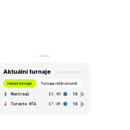
Aktuální turnaje
Hlavní turnaje
Turnaje nižší úrovně
Montreal
$9.4M
16
Toronto WTA
$7.4M
16