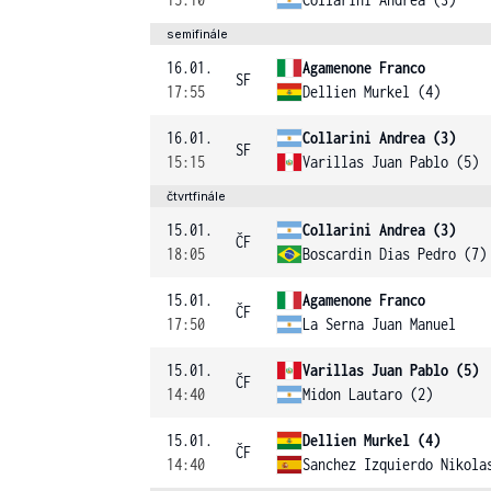
semifinále
16.01.
Agamenone Franco
SF
17:55
Dellien Murkel (4)
16.01.
Collarini Andrea (3)
SF
15:15
Varillas Juan Pablo (5)
čtvrtfinále
15.01.
Collarini Andrea (3)
ČF
18:05
Boscardin Dias Pedro (7)
15.01.
Agamenone Franco
ČF
17:50
La Serna Juan Manuel
15.01.
Varillas Juan Pablo (5)
ČF
14:40
Midon Lautaro (2)
15.01.
Dellien Murkel (4)
ČF
14:40
Sanchez Izquierdo Nikola