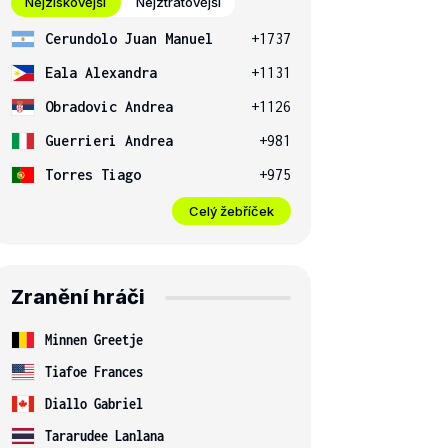
Nejziskovější
Nejztrátovější
Cerundolo Juan Manuel
+1737
Eala Alexandra
+1131
Obradovic Andrea
+1126
Guerrieri Andrea
+981
Torres Tiago
+975
Celý žebříček
Zranění hráči
Minnen Greetje
Tiafoe Frances
Diallo Gabriel
Tararudee Lanlana