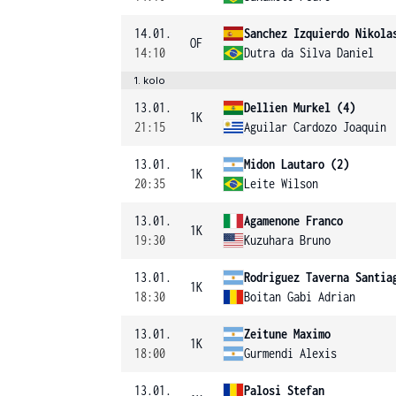
14.01.
Sanchez Izquierdo Nikola
OF
14:10
Dutra da Silva Daniel
1. kolo
13.01.
Dellien Murkel (4)
1K
21:15
Aguilar Cardozo Joaquin
13.01.
Midon Lautaro (2)
1K
20:35
Leite Wilson
13.01.
Agamenone Franco
1K
19:30
Kuzuhara Bruno
13.01.
Rodriguez Taverna Santia
1K
18:30
Boitan Gabi Adrian
13.01.
Zeitune Maximo
1K
18:00
Gurmendi Alexis
13.01.
Palosi Stefan