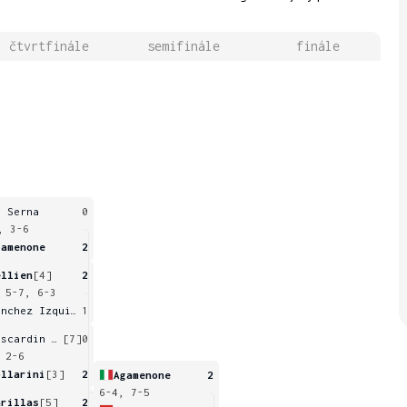
čtvrtfinále
semifinále
finále
a Serna
0
, 3-6
gamenone
2
ellien
[4]
2
 5-7, 6-3
Sanchez Izquierdo
1
Boscardin Dias
[7]
0
 2-6
ollarini
[3]
2
Agamenone
2
6-4, 7-5
arillas
[5]
2