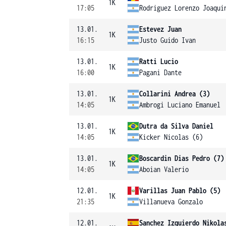
1K
17:05
Rodriguez Lorenzo Joaqui
13.01.
Estevez Juan
1K
16:15
Justo Guido Ivan
13.01.
Ratti Lucio
1K
16:00
Pagani Dante
13.01.
Collarini Andrea (3)
1K
14:05
Ambrogi Luciano Emanuel
13.01.
Dutra da Silva Daniel
1K
14:05
Kicker Nicolas (6)
13.01.
Boscardin Dias Pedro (7)
1K
14:05
Aboian Valerio
12.01.
Varillas Juan Pablo (5)
1K
21:35
Villanueva Gonzalo
12.01.
Sanchez Izquierdo Nikola