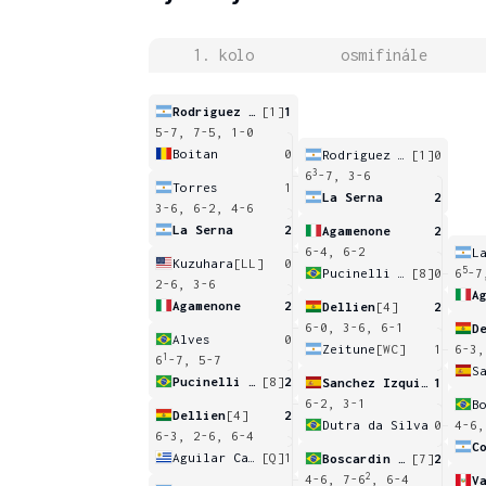
1. kolo
osmifinále
Rodriguez Taverna
[1]
1
5-7, 7-5, 1-0
Boitan
0
Rodriguez Taverna
[1]
0
3
6
-7, 3-6
Torres
1
La Serna
2
3-6, 6-2, 4-6
La Serna
2
Agamenone
2
6-4, 6-2
L
Kuzuhara
[LL]
0
5
Pucinelli De Almeida
[8]
0
6
-7
2-6, 3-6
A
Agamenone
2
Dellien
[4]
2
6-0, 3-6, 6-1
D
Alves
0
Zeitune
[WC]
1
6-3,
1
6
-7, 5-7
Pucinelli De Almeida
[8]
2
Sanchez Izquierdo
1
6-2, 3-1
Dellien
[4]
2
Dutra da Silva
0
4-6,
6-3, 2-6, 6-4
C
Aguilar Cardozo
[Q]
1
Boscardin Dias
[7]
2
2
4-6, 7-6
, 6-4
V