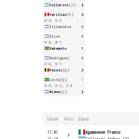
Collarini
[3]
2
Varillas
[5]
2
6-4, 6-3
Villanueva
0
Olivo
0
4-6, 0-1
Sakamoto
1
Rodriguez
0
2-6, 5-7
Palosi
[Q]
2
Leite
[Q]
1
2-6, 6-3, 2-6
Midon
[2]
2
Datum
Kolo
Zápas
17.01.
Agamenone Franco
F
15:10
Collarini Andrea (3)