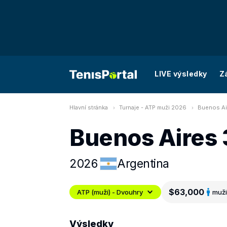
LIVE výsledky
Z
Hlavní stránka
Turnaje - ATP muži 2026
Buenos Ai
Buenos Aires 
2026
Argentina
$63,000
ATP (muži) - Dvouhry
muži
Výsledky