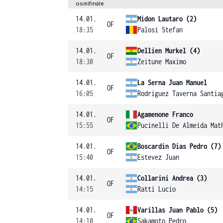
osmifinále
14.01.
Midon Lautaro (2)
OF
18:35
Palosi Stefan
14.01.
Dellien Murkel (4)
OF
18:30
Zeitune Maximo
14.01.
La Serna Juan Manuel
OF
16:05
Rodriguez Taverna Santia
14.01.
Agamenone Franco
OF
15:55
Pucinelli De Almeida Mat
14.01.
Boscardin Dias Pedro (7)
OF
15:40
Estevez Juan
14.01.
Collarini Andrea (3)
OF
14:15
Ratti Lucio
14.01.
Varillas Juan Pablo (5)
OF
14:10
Sakamoto Pedro