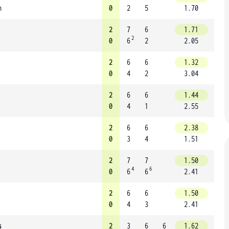
n
0
2
5
1.70
2
7
6
1.71
2
0
6
2
2.05
2
6
6
1.32
0
4
2
3.04
2
6
6
1.44
0
4
1
2.55
2
6
6
2.38
0
3
4
1.51
2
7
7
1.50
4
6
0
6
6
2.41
2
6
6
1.50
0
4
3
2.41
s
2
3
6
6
1.62