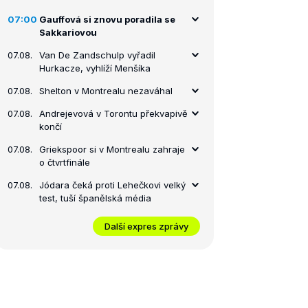
07:00
Gauffová si znovu poradila se
Sakkariovou
07.08.
Van De Zandschulp vyřadil
Hurkacze, vyhlíží Menšíka
07.08.
Shelton v Montrealu nezaváhal
07.08.
Andrejevová v Torontu překvapivě
končí
07.08.
Griekspoor si v Montrealu zahraje
o čtvrtfinále
07.08.
Jódara čeká proti Lehečkovi velký
test, tuší španělská média
Další expres zprávy