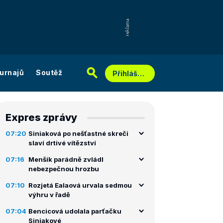
urnajů
Soutěž
Přihlášení
Expres zprávy
07:20
Siniaková po nešťastné skreči
slaví drtivé vítězství
07:16
Menšík parádně zvládl
nebezpečnou hrozbu
07:10
Rozjetá Ealaová urvala sedmou
výhru v řadě
07:04
Bencicová udolala parťačku
Siniakové