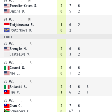
01.03.
--:--
OF
Tweedie-Yates S.
2
7
6
Ospina D.
0
5
2
01.03.
--:--
OF
Tedjakusuma R.
1
6
2
Poutchkova O.
0
2
1
1. kolo
28.02.
--:--
1K
Brengle M.
2
6
6
Castellvi V.
0
3
2
28.02.
--:--
1K
Casoni G.
2
6
6
Nze E.
0
1
2
28.02.
--:--
1K
Brianti A.
2
4
6
6
Hsu W.
1
6
2
1
28.02.
--:--
1K
Chan C.
2
7
6
6
Scheepers C.
0
6
3