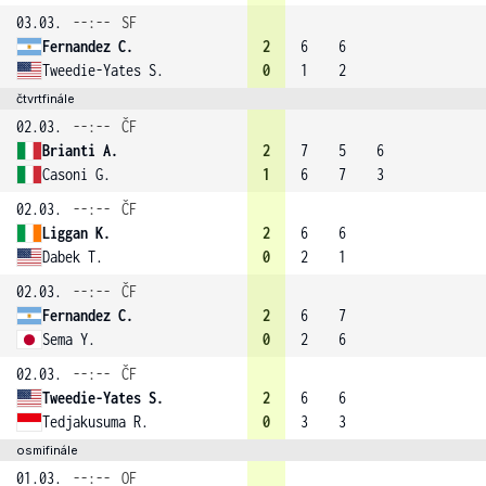
03.03.
--:--
SF
Fernandez C.
2
6
6
Tweedie-Yates S.
0
1
2
čtvrtfinále
02.03.
--:--
ČF
Brianti A.
2
7
5
6
Casoni G.
1
6
7
3
02.03.
--:--
ČF
Liggan K.
2
6
6
Dabek T.
0
2
1
02.03.
--:--
ČF
Fernandez C.
2
6
7
Sema Y.
0
2
6
02.03.
--:--
ČF
Tweedie-Yates S.
2
6
6
Tedjakusuma R.
0
3
3
osmifinále
01.03.
--:--
OF