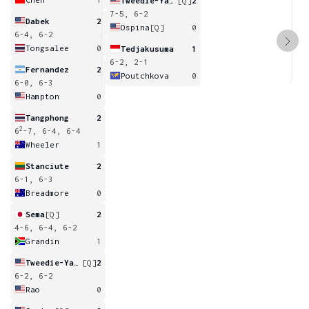
Tweedie-Yates
[Q]
2
7-5, 6-2
Dabek
2
Ospina
[Q]
0
6-4, 6-2
Tongsalee
0
Tedjakusuma
1
6-2, 2-1
Fernandez
2
Poutchkova
0
6-0, 6-3
Hampton
0
Tangphong
2
2
6
-7, 6-4, 6-4
Wheeler
1
Stanciute
2
6-1, 6-3
Breadmore
0
Sema
[Q]
2
4-6, 6-4, 6-2
Grandin
1
Tweedie-Yates
[Q]
2
6-2, 6-2
Rao
0