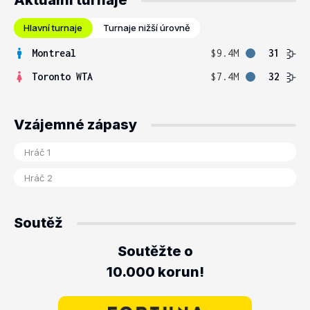
Aktuální turnaje
Hlavní turnaje
Turnaje nižší úrovně
Montreal
$9.4M
31
Toronto WTA
$7.4M
32
Vzájemné zápasy
Soutěž
Soutěžte o
10.000 korun!