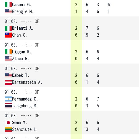
Casoni G.
2
6
3
6
Brengle M.
1
4
6
1
01.03.
--:--
OF
Brianti A.
2
7
6
Chan C.
0
5
2
01.03.
--:--
OF
Liggan K.
2
6
6
Atawo R.
0
4
4
01.03.
--:--
OF
Dabek T.
2
6
6
Bartenstein A.
0
1
4
01.03.
--:--
OF
Fernandez C.
2
6
7
Tangphong M.
0
3
5
01.03.
--:--
OF
Sema Y.
2
6
6
Stanciute L.
0
3
4