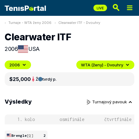
Turnaje - WTA ženy 2006
Clearwater ITF - Dvouhry
Clearwater ITF
2006
USA
2006
WTA (ženy) - Dvouhry
$25,000
Ž
tvrdý p.
Výsledky
Turnajový pavouk
1. kolo
osmifinále
čtvrtfinále
Brengle
[Q]
2