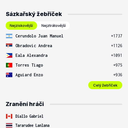
Sázkařský žebříček
Nejziskovější
Nejztrátovější
Cerundolo Juan Manuel
+1737
Obradovic Andrea
+1126
Eala Alexandra
+1091
Torres Tiago
+975
Aguiard Enzo
+936
Celý žebříček
Zranění hráči
Diallo Gabriel
Tararudee Lanlana