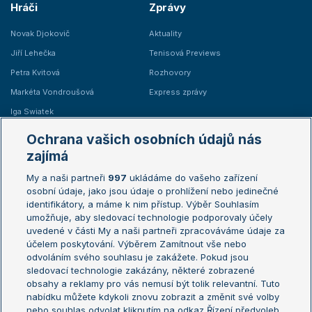
Hráči
Zprávy
Novak Djokovič
Aktuality
Jiří Lehečka
Tenisová Previews
Petra Kvitová
Rozhovory
Markéta Vondroušová
Express zprávy
Iga Swiatek
Marie Bouzková
Ochrana vašich osobních údajů nás
Žebříčky
Kalendář turnajů
zajímá
My a naši partneři
997
ukládáme do vašeho zařízení
Žebříček ATP (muži)
Australian Open
osobní údaje, jako jsou údaje o prohlížení nebo jedinečné
Žebříček WTA (ženy)
French Open
identifikátory, a máme k nim přístup. Výběr Souhlasím
umožňuje, aby sledovací technologie podporovaly účely
Sázkařský žebříček
Wimbledon
uvedené v části My a naši partneři zpracováváme údaje za
US Open
účelem poskytování. Výběrem Zamítnout vše nebo
odvoláním svého souhlasu je zakážete. Pokud jsou
Turnaj mistrů
sledovací technologie zakázány, některé zobrazené
Turnaj mistryň
obsahy a reklamy pro vás nemusí být tolik relevantní. Tuto
Aktualní trendy
nabídku můžete kdykoli znovu zobrazit a změnit své volby
nebo souhlas odvolat kliknutím na odkaz Řízení předvoleb