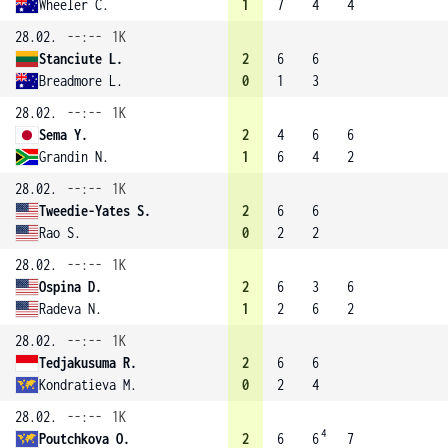
Wheeler C.
1
7
4
4
28.02.
--:--
1K
Stanciute L.
2
6
6
Breadmore L.
0
1
3
28.02.
--:--
1K
Sema Y.
2
4
6
6
Grandin N.
1
6
4
2
28.02.
--:--
1K
Tweedie-Yates S.
2
6
6
Rao S.
0
2
2
28.02.
--:--
1K
Ospina D.
2
6
3
6
Radeva N.
1
2
6
2
28.02.
--:--
1K
Tedjakusuma R.
2
6
6
Kondratieva M.
0
2
4
28.02.
--:--
1K
4
Poutchkova O.
2
6
6
7