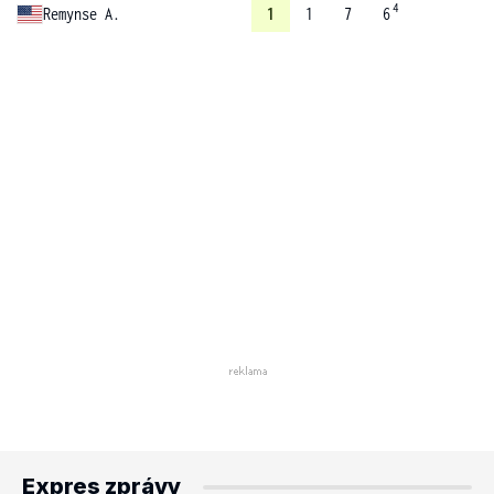
4
Remynse A.
1
1
7
6
Expres zprávy