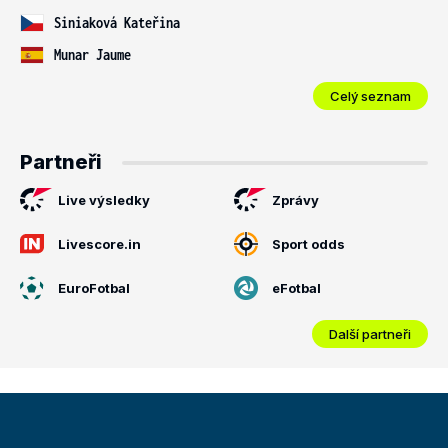
Siniaková Kateřina
Munar Jaume
Celý seznam
Partneři
Live výsledky
Zprávy
Livescore.in
Sport odds
EuroFotbal
eFotbal
Další partneři