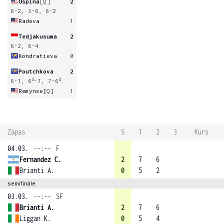
Ospina
[Q]
2
6-2, 3-6, 6-2
Radeva
1
Tedjakusuma
2
6-2, 6-4
Kondratieva
0
Poutchkova
2
4
4
6-1, 6
-7, 7-6
Remynse
[Q]
1
Zápas
S
1
2
3
Kurs
04.03.
--:--
F
Fernandez C.
2
7
6
Brianti A.
0
5
2
semifinále
03.03.
--:--
SF
Brianti A.
2
7
6
Liggan K.
0
5
4