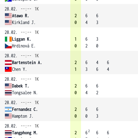
28.02.
--:--
1K
Atawo R.
2
6
6
Kirkland J.
0
4
3
28.02.
--:--
1K
Liggan K.
1
6
3
Hrdinová E.
0
2
0
28.02.
--:--
1K
Bartenstein A.
2
6
4
6
Chen Y.
1
3
6
4
28.02.
--:--
1K
Dabek T.
2
6
6
Tongsalee N.
0
4
2
28.02.
--:--
1K
Fernandez C.
2
6
6
Hampton J.
0
0
3
28.02.
--:--
1K
2
Tangphong M.
2
6
6
6