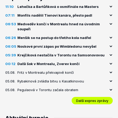
11:10
Lehečka a Bartůňková o osmifinále na Masters
07:11
Monfils nadělil Tienovi kanára, přesto padl
06:53
Medveděv končí v Montrealu hned na úvodním
soupeři
06:26
Menšík se na postup do třetího kola nadřel
06:05
Noskové první zápas po Wimbledonu nevyšel
05:39
Krejčíková nestačila v Torontu na Samsonovovou
00:12
Další šok v Montrealu, Zverev končí
05.08.
Fritz v Montrealu překvapivě končí
05.08.
Rybakinová zvládla bitvu s Kasatkinovou
05.08.
Pegulaová v Torontu začala obratem
Další expres zprávy