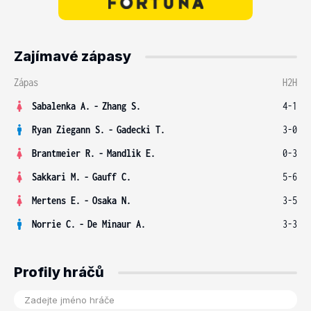
Zajímavé zápasy
Zápas
H2H
Sabalenka A.
-
Zhang S.
4-1
Ryan Ziegann S.
-
Gadecki T.
3-0
Brantmeier R.
-
Mandlik E.
0-3
Sakkari M.
-
Gauff C.
5-6
Mertens E.
-
Osaka N.
3-5
Norrie C.
-
De Minaur A.
3-3
Profily hráčů