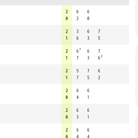
2
6
6
0
2
0
2
3
6
7
1
6
3
5
7
2
6
6
7
2
1
7
3
6
2
5
7
6
1
7
5
2
2
6
6
0
4
1
2
6
6
0
3
1
2
6
6
0
4
4