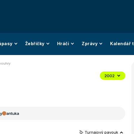
ápasy
Žebříčky
Hráči
Zprávy
Kalendář t
vouhry
2002
y
antuka
Turnajový pavouk