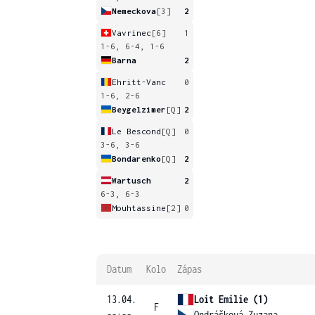
Nemeckova
[3]
2
Vavrinec
[6]
1
1-6, 6-4, 1-6
Barna
2
Ehritt-Vanc
0
1-6, 2-6
Beygelzimer
[Q]
2
Le Bescond
[Q]
0
3-6, 3-6
Bondarenko
[Q]
2
Wartusch
2
6-3, 6-3
Mouhtassine
[2]
0
Datum
Kolo
Zápas
13.04.
Loit Emilie (1)
F
--:--
Ondrášková Zuzana