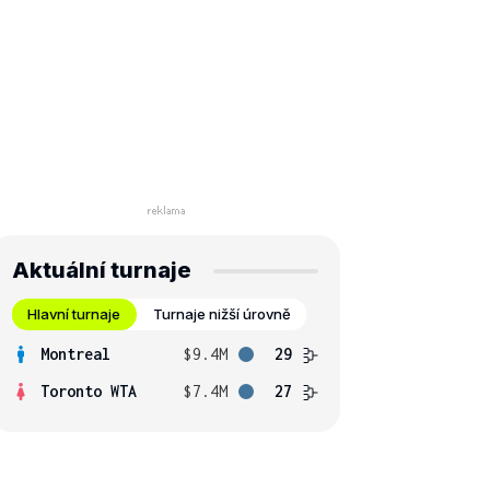
Aktuální turnaje
Hlavní turnaje
Turnaje nižší úrovně
Montreal
$9.4M
29
Toronto WTA
$7.4M
27