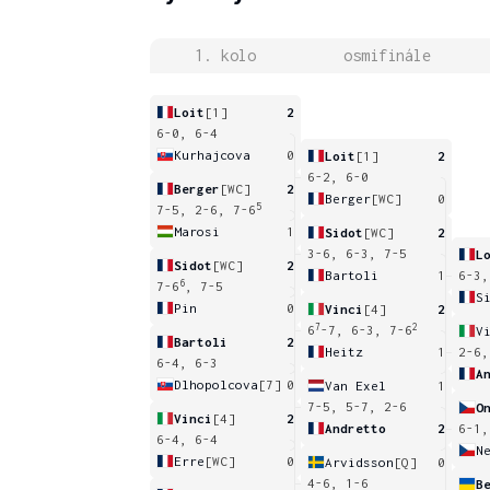
1. kolo
osmifinále
Loit
[1]
2
6-0, 6-4
Kurhajcova
0
Loit
[1]
2
6-2, 6-0
Berger
[WC]
2
Berger
[WC]
0
5
7-5, 2-6, 7-6
Marosi
1
Sidot
[WC]
2
3-6, 6-3, 7-5
L
Sidot
[WC]
2
Bartoli
1
6-3,
6
7-6
, 7-5
S
Pin
0
Vinci
[4]
2
7
2
6
-7, 6-3, 7-6
V
Bartoli
2
Heitz
1
2-6,
6-4, 6-3
A
Dlhopolcova
[7]
0
Van Exel
1
7-5, 5-7, 2-6
O
Vinci
[4]
2
Andretto
2
6-1,
6-4, 6-4
N
Erre
[WC]
0
Arvidsson
[Q]
0
4-6, 1-6
B