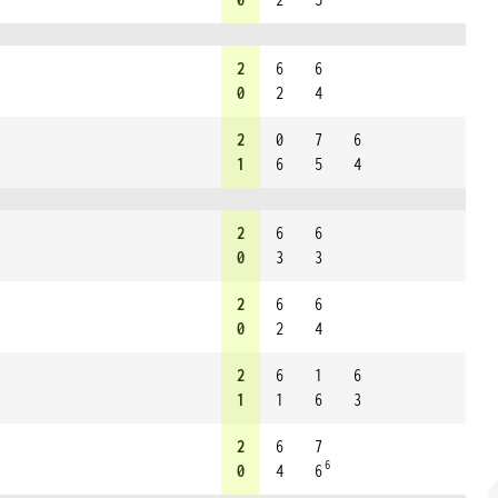
2
6
6
0
2
4
2
0
7
6
1
6
5
4
2
6
6
0
3
3
2
6
6
0
2
4
2
6
1
6
1
1
6
3
2
6
7
6
0
4
6