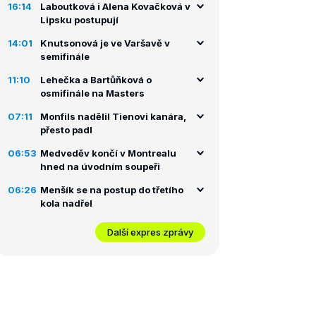
16:14
Laboutková i Alena Kovačková v
Lipsku postupují
14:01
Knutsonová je ve Varšavě v
semifinále
11:10
Lehečka a Bartůňková o
osmifinále na Masters
07:11
Monfils nadělil Tienovi kanára,
přesto padl
06:53
Medveděv končí v Montrealu
hned na úvodním soupeři
06:26
Menšík se na postup do třetího
kola nadřel
Další expres zprávy