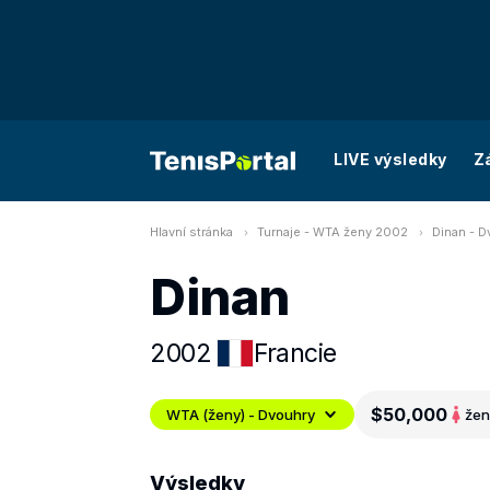
LIVE výsledky
Z
Hlavní stránka
Turnaje - WTA ženy 2002
Dinan - D
Dinan
2002
Francie
$50,000
WTA (ženy) - Dvouhry
žen
Výsledky