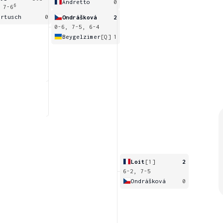
Andretto
0
6
 7-6
artusch
0
Ondrášková
2
0-6, 7-5, 6-4
Beygelzimer
[Q]
1
Loit
[1]
2
6-2, 7-5
Ondrášková
0