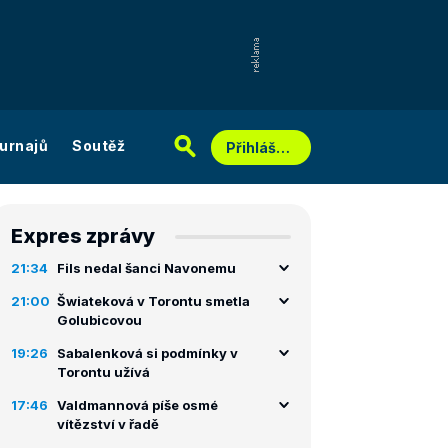
urnajů
Soutěž
Přihlášení
Expres zprávy
21:34
Fils nedal šanci Navonemu
21:00
Šwiateková v Torontu smetla
Golubicovou
19:26
Sabalenková si podmínky v
Torontu užívá
17:46
Valdmannová píše osmé
vítězství v řadě