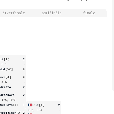
čtvrtfinále
semifinále
finále
oit
[1]
2
 6-3
idot
[WC]
0
inci
[4]
0
 4-6
ndretto
2
ndrášková
2
 1-6, 6-3
emeckova
[3]
1
Loit
[1]
2
6-2, 6-4
eygelzimer
[Q]
2