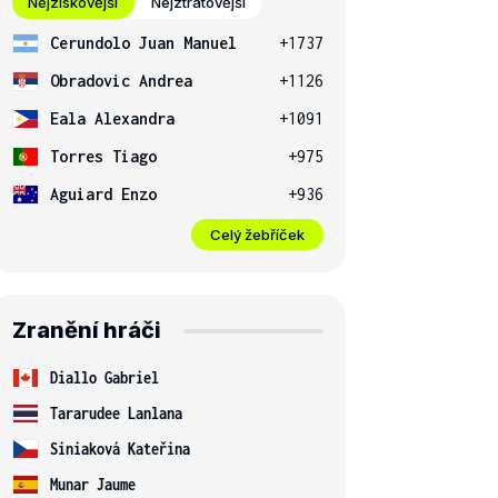
Nejziskovější
Nejztrátovější
Cerundolo Juan Manuel
+1737
Obradovic Andrea
+1126
Eala Alexandra
+1091
Torres Tiago
+975
Aguiard Enzo
+936
Celý žebříček
Zranění hráči
Diallo Gabriel
Tararudee Lanlana
Siniaková Kateřina
Munar Jaume