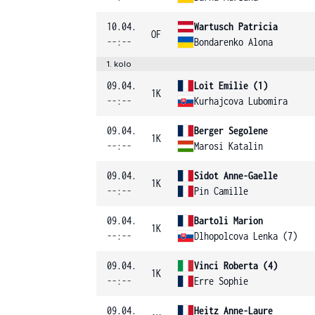
10.04.
Wartusch Patricia
OF
--:--
Bondarenko Alona
1. kolo
09.04.
Loit Emilie (1)
1K
--:--
Kurhajcova Lubomira
09.04.
Berger Segolene
1K
--:--
Marosi Katalin
09.04.
Sidot Anne-Gaelle
1K
--:--
Pin Camille
09.04.
Bartoli Marion
1K
--:--
Dlhopolcova Lenka (7)
09.04.
Vinci Roberta (4)
1K
--:--
Erre Sophie
09.04.
Heitz Anne-Laure