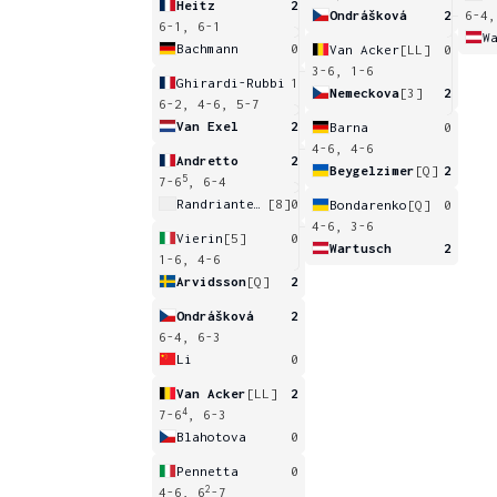
Heitz
2
Ondrášková
2
6-4,
6-1, 6-1
W
Bachmann
0
Van Acker
[LL]
0
3-6, 1-6
Ghirardi-Rubbi
1
Nemeckova
[3]
2
6-2, 4-6, 5-7
Van Exel
2
Barna
0
4-6, 4-6
Andretto
2
Beygelzimer
[Q]
2
5
7-6
, 6-4
Randriantefy
[8]
0
Bondarenko
[Q]
0
4-6, 3-6
Vierin
[5]
0
Wartusch
2
1-6, 4-6
Arvidsson
[Q]
2
Ondrášková
2
6-4, 6-3
Li
0
Van Acker
[LL]
2
4
7-6
, 6-3
Blahotova
0
Pennetta
0
2
4-6, 6
-7