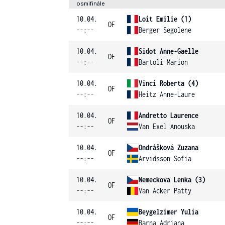
osmifinále
10.04.
Loit Emilie (1)
OF
--:--
Berger Segolene
10.04.
Sidot Anne-Gaelle
OF
--:--
Bartoli Marion
10.04.
Vinci Roberta (4)
OF
--:--
Heitz Anne-Laure
10.04.
Andretto Laurence
OF
--:--
Van Exel Anouska
10.04.
Ondrášková Zuzana
OF
--:--
Arvidsson Sofia
10.04.
Nemeckova Lenka (3)
OF
--:--
Van Acker Patty
10.04.
Beygelzimer Yulia
OF
--:--
Barna Adriana