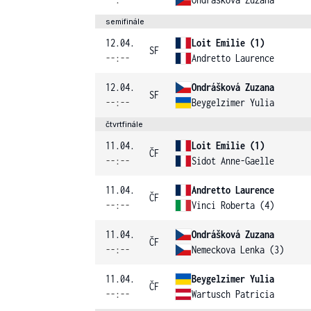
semifinále
12.04.
Loit Emilie (1)
SF
--:--
Andretto Laurence
12.04.
Ondrášková Zuzana
SF
--:--
Beygelzimer Yulia
čtvrtfinále
11.04.
Loit Emilie (1)
ČF
--:--
Sidot Anne-Gaelle
11.04.
Andretto Laurence
ČF
--:--
Vinci Roberta (4)
11.04.
Ondrášková Zuzana
ČF
--:--
Nemeckova Lenka (3)
11.04.
Beygelzimer Yulia
ČF
--:--
Wartusch Patricia