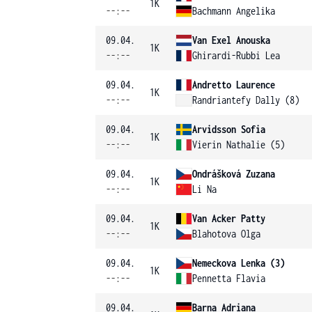
1K
--:--
Bachmann Angelika
09.04.
Van Exel Anouska
1K
--:--
Ghirardi-Rubbi Lea
09.04.
Andretto Laurence
1K
--:--
Randriantefy Dally (8)
09.04.
Arvidsson Sofia
1K
--:--
Vierin Nathalie (5)
09.04.
Ondrášková Zuzana
1K
--:--
Li Na
09.04.
Van Acker Patty
1K
--:--
Blahotova Olga
09.04.
Nemeckova Lenka (3)
1K
--:--
Pennetta Flavia
09.04.
Barna Adriana