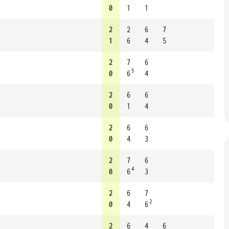
0
1
1
2
2
6
7
1
6
4
5
2
7
6
5
0
6
4
2
6
6
0
1
4
2
6
6
0
4
3
2
7
6
4
0
6
3
2
6
7
2
0
4
6
2
6
4
6