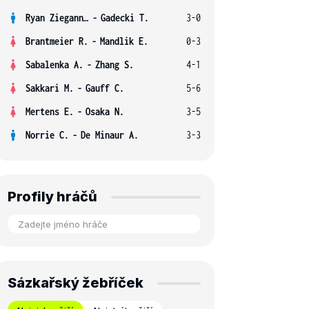
Ryan Ziegann S.
-
Gadecki T.
3-0
Brantmeier R.
-
Mandlik E.
0-3
Sabalenka A.
-
Zhang S.
4-1
Sakkari M.
-
Gauff C.
5-6
Mertens E.
-
Osaka N.
3-5
Norrie C.
-
De Minaur A.
3-3
Profily hráčů
Sázkařský žebříček