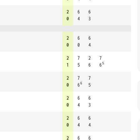
2
6
6
0
4
3
2
6
6
0
0
4
2
7
2
7
5
1
5
6
6
2
7
7
6
0
6
5
2
6
6
0
4
3
2
6
6
0
4
4
2
6
6