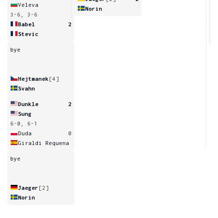
Veleva
Norin
3-6, 3-6
6
Babel
2
Stevic
bye
Hejtmanek
[4]
Svahn
Dunkle
2
Sung
6-0, 6-1
Duda
0
Giraldi Requena
bye
Jaeger
[2]
Norin