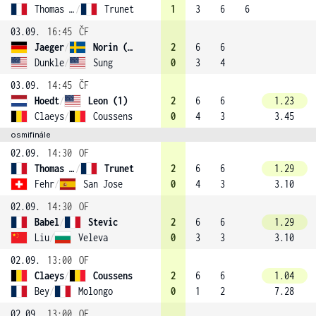
Thomas Iglesias
/
Trunet
1
3
6
6
03.09.
16:45
ČF
Jaeger
/
Norin (2)
2
6
6
Dunkle
/
Sung
0
3
4
03.09.
14:45
ČF
Hoedt
/
Leon (1)
2
6
6
1.23
Claeys
/
Coussens
0
4
3
3.45
osmifinále
02.09.
14:30
OF
Thomas Iglesias
/
Trunet
2
6
6
1.29
Fehr
/
San Jose
0
4
3
3.10
02.09.
14:30
OF
Babel
/
Stevic
2
6
6
1.29
Liu
/
Veleva
0
3
3
3.10
02.09.
13:00
OF
Claeys
/
Coussens
2
6
6
1.04
Bey
/
Molongo
0
1
2
7.28
02.09.
13:00
OF