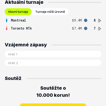
Aktuální turnaje
Hlavní turnaje
Turnaje nižší úrovně
Montreal
$9.4M
8
Toronto WTA
$7.4M
7
Vzájemné zápasy
Soutěž
Soutěžte o
10.000 korun!