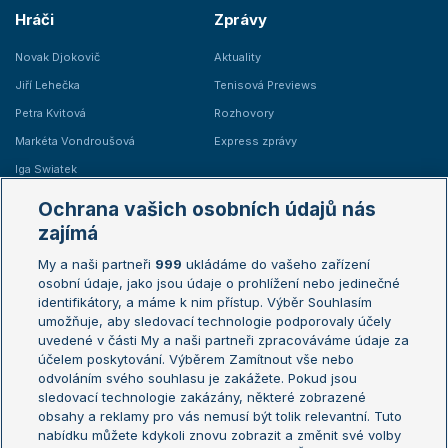
Hráči
Zprávy
Novak Djokovič
Aktuality
Jiří Lehečka
Tenisová Previews
Petra Kvitová
Rozhovory
Markéta Vondroušová
Express zprávy
Iga Swiatek
Marie Bouzková
Ochrana vašich osobních údajů nás
Žebříčky
Kalendář turnajů
zajímá
My a naši partneři
999
ukládáme do vašeho zařízení
Žebříček ATP (muži)
Australian Open
osobní údaje, jako jsou údaje o prohlížení nebo jedinečné
Žebříček WTA (ženy)
French Open
identifikátory, a máme k nim přístup. Výběr Souhlasím
umožňuje, aby sledovací technologie podporovaly účely
Sázkařský žebříček
Wimbledon
uvedené v části My a naši partneři zpracováváme údaje za
US Open
účelem poskytování. Výběrem Zamítnout vše nebo
odvoláním svého souhlasu je zakážete. Pokud jsou
Turnaj mistrů
sledovací technologie zakázány, některé zobrazené
Turnaj mistryň
obsahy a reklamy pro vás nemusí být tolik relevantní. Tuto
Aktualní trendy
nabídku můžete kdykoli znovu zobrazit a změnit své volby