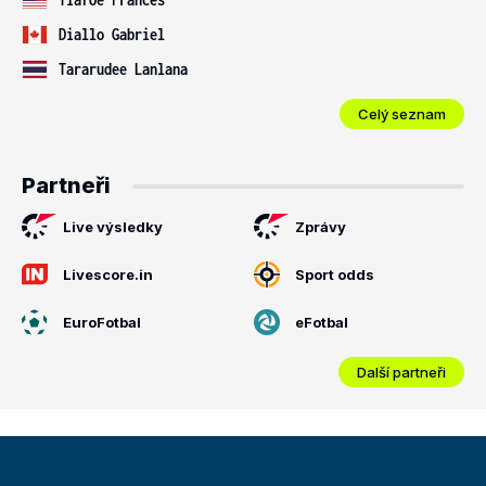
Diallo Gabriel
Tararudee Lanlana
Celý seznam
Partneři
Live výsledky
Zprávy
Livescore.in
Sport odds
EuroFotbal
eFotbal
Další partneři