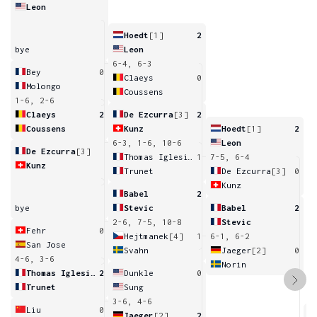
Leon
Hoedt
[1]
2
bye
Leon
6-4, 6-3
Bey
0
Claeys
0
Molongo
Coussens
1-6, 2-6
Claeys
2
De Ezcurra
[3]
2
Coussens
Kunz
Hoedt
[1]
2
6-3, 1-6, 10-6
Leon
De Ezcurra
[3]
Thomas Iglesias
1
7-5, 6-4
Kunz
Trunet
De Ezcurra
[3]
0
Kunz
Babel
2
bye
Stevic
Babel
2
2-6, 7-5, 10-8
Stevic
Fehr
0
Hejtmanek
[4]
1
6-1, 6-2
San Jose
Svahn
Jaeger
[2]
0
4-6, 3-6
Norin
Thomas Iglesias
2
Dunkle
0
Trunet
Sung
3-6, 4-6
Liu
0
Jaeger
[2]
2