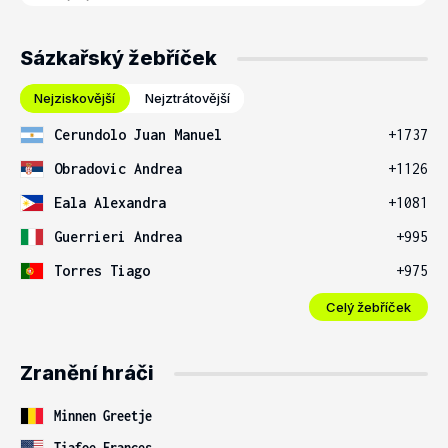
Sázkařský žebříček
Nejziskovější
Nejztrátovější
Cerundolo Juan Manuel
+1737
Obradovic Andrea
+1126
Eala Alexandra
+1081
Guerrieri Andrea
+995
Torres Tiago
+975
Celý žebříček
Zranění hráči
Minnen Greetje
Tiafoe Frances