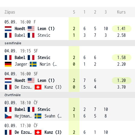
Zápas
S
1
2
3
Kurs
05.09.
16:00
F
Hoedt
/
Leon (1)
2
6
5
10
1.41
Babel
/
Stevic
1
3
7
3
2.58
semifinále
04.09.
19:15
SF
Babel
/
Stevic
2
6
6
1.58
Jaeger
/
Norin (2)
0
1
2
2.20
04.09.
16:00
SF
Hoedt
/
Leon (1)
2
7
6
1.20
De Ezcurra
/
Kunz (3)
0
5
4
3.70
čtvrtfinále
03.09.
18:10
ČF
Babel
/
Stevic
2
2
7
10
Hejtmanek
/
Svahn (4)
1
6
5
8
03.09.
17:30
ČF
De Ezcurra
/
Kunz (3)
2
6
1
10