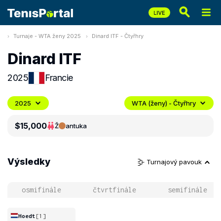
Turnaje - WTA ženy 2025
Dinard ITF - Čtyřhry
Dinard ITF
2025
Francie
2025
WTA (ženy) - Čtyřhry
$15,000
Ž
antuka
Výsledky
Turnajový pavouk
osmifinále
čtvrtfinále
semifinále
Hoedt
[1]