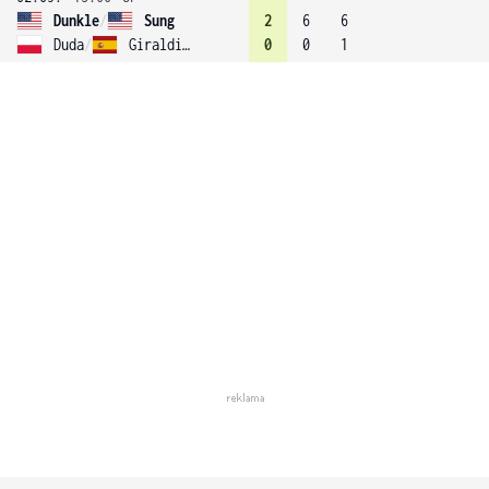
Dunkle
/
Sung
2
6
6
Duda
/
Giraldi Requena
0
0
1