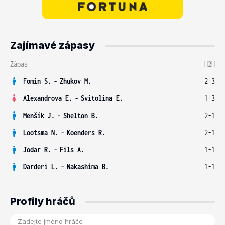
Zajímavé zápasy
Zápas
H2H
Fomin S.
-
Zhukov M.
2-3
Alexandrova E.
-
Svitolina E.
1-3
Menšík J.
-
Shelton B.
2-1
Lootsma N.
-
Koenders R.
2-1
Jodar R.
-
Fils A.
1-1
Darderi L.
-
Nakashima B.
1-1
Profily hráčů