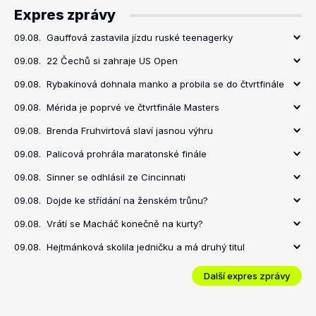
Expres zprávy
09.08.
Gauffová zastavila jízdu ruské teenagerky
09.08.
22 Čechů si zahraje US Open
09.08.
Rybakinová dohnala manko a probila se do čtvrtfinále
09.08.
Mérida je poprvé ve čtvrtfinále Masters
09.08.
Brenda Fruhvirtová slaví jasnou výhru
09.08.
Palicová prohrála maratonské finále
09.08.
Sinner se odhlásil ze Cincinnati
09.08.
Dojde ke střídání na ženském trůnu?
09.08.
Vrátí se Macháč konečně na kurty?
09.08.
Hejtmánková skolila jedničku a má druhý titul
Další expres zprávy