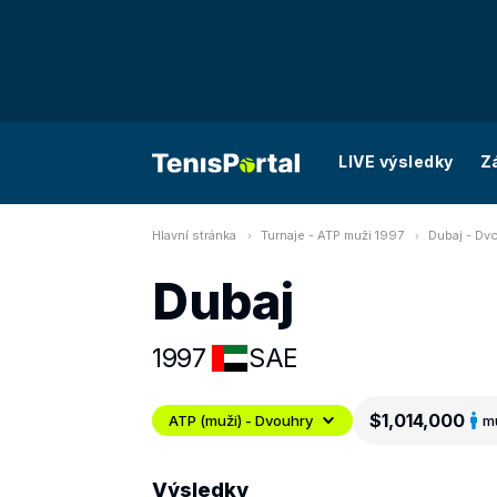
LIVE výsledky
Z
Hlavní stránka
Turnaje - ATP muži 1997
Dubaj - Dv
Dubaj
1997
SAE
$1,014,000
ATP (muži) - Dvouhry
m
Výsledky