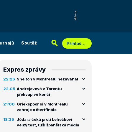
urnajů
Soutěž
Přihlášení
Expres zprávy
22:26
Shelton v Montrealu nezaváhal
22:05
Andrejevová v Torontu
překvapivě končí
21:00
Griekspoor si v Montrealu
zahraje o čtvrtfinále
18:35
Jódara čeká proti Lehečkovi
velký test, tuší španělská média