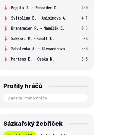
Pegula J.
-
Shnaider D.
4-0
Svitolina E.
-
Anisimova A.
4-1
Brantmeier R.
-
Mandlik E.
0-3
Sakkari M.
-
Gauff C.
5-6
Sabalenka A.
-
Alexandrova E.
5-4
Mertens E.
-
Osaka N.
3-5
Profily hráčů
Sázkařský žebříček