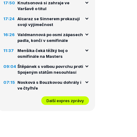
17:50
Knutsonová si zahraje ve
Varšavě o titul
17:24
Alcaraz se Sinnerem prokazují
svoji výjimečnost
16:26
Valdmannová po osmi zápasech
padla, končí v semifinále
11:37
Menšíka čeká těžký boj o
osmifinále na Masters
09:04
Štěpánek s volbou povrchu proti
Spojeným státům nesouhlasí
07:15
Nosková s Bouzkovou dohrály i
ve čtyřhře
Další expres zprávy