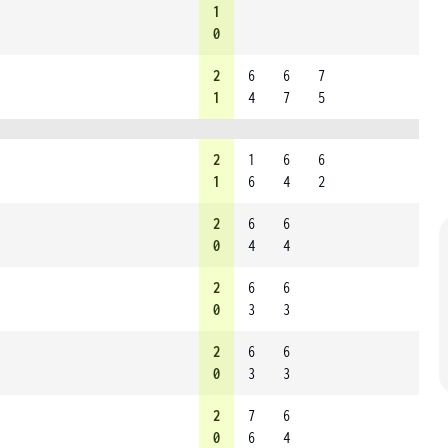
1
0
2
6
6
7
1
4
7
5
2
1
6
6
1
6
4
2
2
6
6
0
4
4
2
6
6
0
3
3
2
6
6
0
3
3
2
7
6
0
6
4