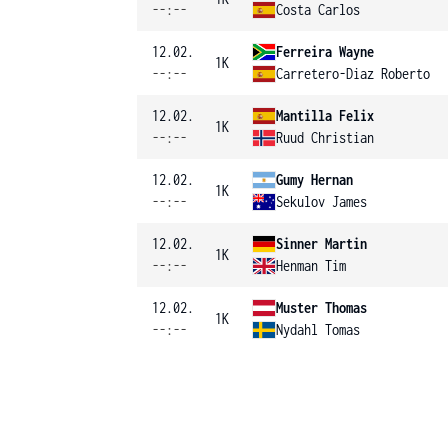
--:--
Costa Carlos
12.02.
Ferreira Wayne
1K
--:--
Carretero-Diaz Roberto
12.02.
Mantilla Felix
1K
--:--
Ruud Christian
12.02.
Gumy Hernan
1K
--:--
Sekulov James
12.02.
Sinner Martin
1K
--:--
Henman Tim
12.02.
Muster Thomas
1K
--:--
Nydahl Tomas