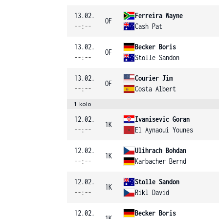
13.02.
Ferreira Wayne
OF
--:--
Cash Pat
13.02.
Becker Boris
OF
--:--
Stolle Sandon
13.02.
Courier Jim
OF
--:--
Costa Albert
1. kolo
12.02.
Ivanisevic Goran
1K
--:--
El Aynaoui Younes
12.02.
Ulihrach Bohdan
1K
--:--
Karbacher Bernd
12.02.
Stolle Sandon
1K
--:--
Rikl David
12.02.
Becker Boris
1K