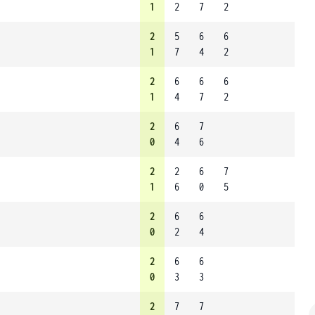
1
2
7
2
2
5
6
6
1
7
4
2
2
6
6
6
1
4
7
2
2
6
7
0
4
6
2
2
6
7
1
6
0
5
2
6
6
0
2
4
2
6
6
0
3
3
2
7
7