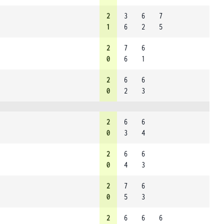
2
3
6
7
1
6
2
5
2
7
6
0
6
1
2
6
6
0
2
3
2
6
6
0
3
4
2
6
6
0
4
3
2
7
6
0
5
3
2
6
6
6