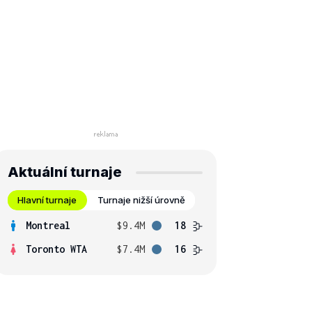
Aktuální turnaje
Hlavní turnaje
Turnaje nižší úrovně
Montreal
$9.4M
18
Toronto WTA
$7.4M
16