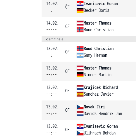
14.02.
Ivanisevic Goran
ČF
--:--
Becker Boris
14.02.
Muster Thomas
ČF
--:--
Ruud Christian
osmifinále
13.02.
Ruud Christian
OF
--:--
Gumy Hernan
13.02.
Muster Thomas
OF
--:--
Sinner Martin
13.02.
Krajicek Richard
OF
--:--
Sanchez Javier
13.02.
Novak Jiri
OF
--:--
Davids Hendrik Jan
13.02.
Ivanisevic Goran
OF
--:--
Ulihrach Bohdan