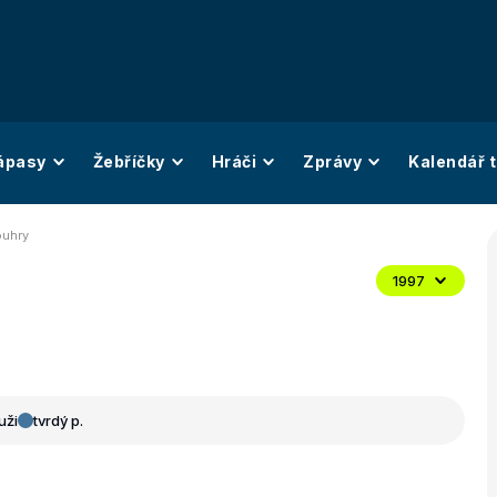
ápasy
Žebříčky
Hráči
Zprávy
Kalendář t
ouhry
1997
uži
tvrdý p.