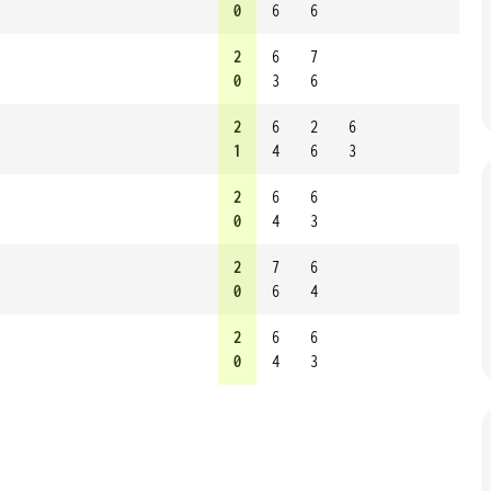
0
6
6
2
6
7
0
3
6
2
6
2
6
1
4
6
3
2
6
6
0
4
3
2
7
6
0
6
4
2
6
6
0
4
3