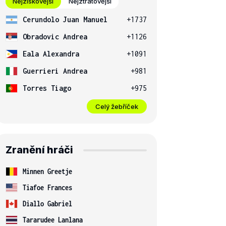
Nejziskovější
Nejztrátovější
Cerundolo Juan Manuel
+1737
Obradovic Andrea
+1126
Eala Alexandra
+1091
Guerrieri Andrea
+981
Torres Tiago
+975
Celý žebříček
Zranění hráči
Minnen Greetje
Tiafoe Frances
Diallo Gabriel
Tararudee Lanlana