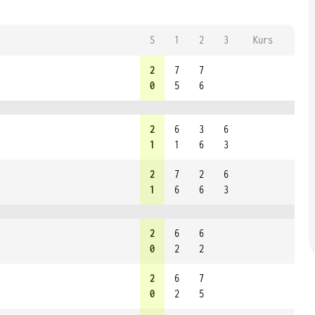
S
1
2
3
Kurs
2
7
7
0
5
6
2
6
3
6
1
1
6
3
2
7
2
6
1
6
6
3
2
6
6
0
2
2
2
6
7
0
2
5