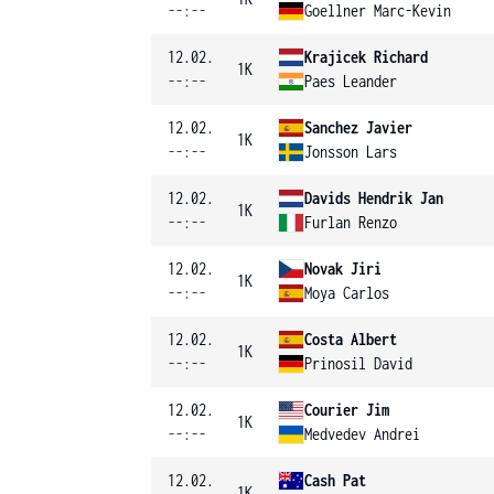
--:--
Goellner Marc-Kevin
12.02.
Krajicek Richard
1K
--:--
Paes Leander
12.02.
Sanchez Javier
1K
--:--
Jonsson Lars
12.02.
Davids Hendrik Jan
1K
--:--
Furlan Renzo
12.02.
Novak Jiri
1K
--:--
Moya Carlos
12.02.
Costa Albert
1K
--:--
Prinosil David
12.02.
Courier Jim
1K
--:--
Medvedev Andrei
12.02.
Cash Pat
1K