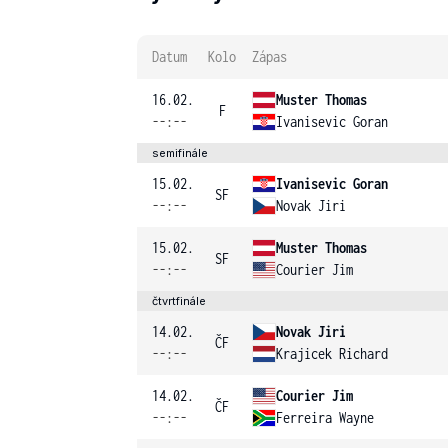
Datum
Kolo
Zápas
16.02.
Muster Thomas
F
--:--
Ivanisevic Goran
semifinále
15.02.
Ivanisevic Goran
SF
--:--
Novak Jiri
15.02.
Muster Thomas
SF
--:--
Courier Jim
čtvrtfinále
14.02.
Novak Jiri
ČF
--:--
Krajicek Richard
14.02.
Courier Jim
ČF
--:--
Ferreira Wayne