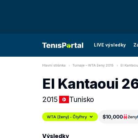
LIVE výsledky
Z
Hlavní stránka
Turnaje - WTA ženy 2015
El Kantaou
El Kantaoui 26
2015
Tunisko
$10,000
WTA (ženy) - Čtyřhry
ženy
Výsledky