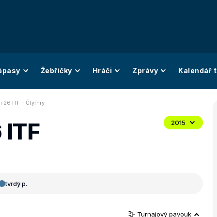
ápasy
Žebříčky
Hráči
Zprávy
Kalendář t
i 26 ITF - Čtyřhry
 ITF
2015
tvrdý p.
Turnajový pavouk