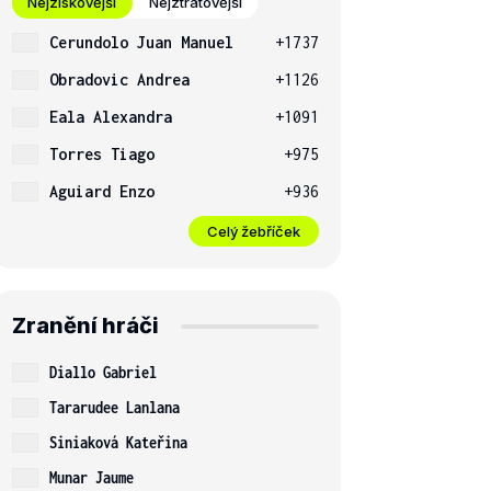
Nejziskovější
Nejztrátovější
Cerundolo Juan Manuel
+1737
Obradovic Andrea
+1126
Eala Alexandra
+1091
Torres Tiago
+975
Aguiard Enzo
+936
Celý žebříček
Zranění hráči
Diallo Gabriel
Tararudee Lanlana
Siniaková Kateřina
Munar Jaume