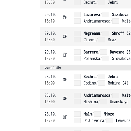
16:30
Bechri
/
Jebri
29.10.
Lazareva
/
Sizikova 
ČF
15:10
Andriamarosoa
/
Walt
29.10.
Negreanu
/
Shroff (2
ČF
14:30
Cianci
/
Mraz
29.10.
Barrere
/
Davesne (3
ČF
13:30
Polanska
/
Slovakova
osmifinále
28.10.
Bechri
/
Jebri
OF
15:00
Codino
/
Rohira (4)
28.10.
Andriamarosoa
/
Walt
OF
14:00
Mishina
/
Umanskaya
28.10.
Malm
/
Njoze
OF
13:30
D'Oliveira
/
Leweurs