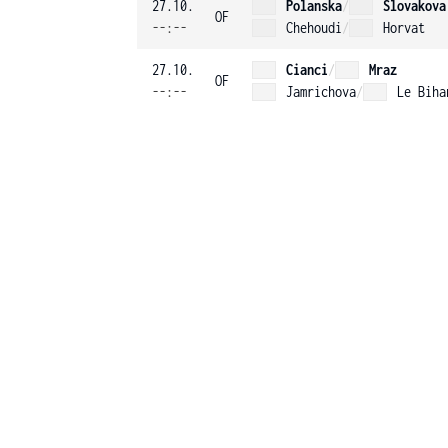
27.10.
Polanska
/
Slovakova
OF
--:--
Chehoudi
/
Horvat
27.10.
Cianci
/
Mraz
OF
--:--
Jamrichova
/
Le Biha