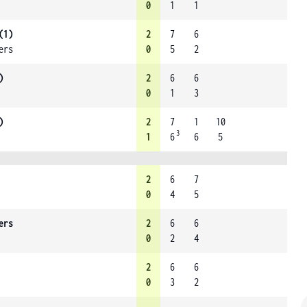
0
1
1
(1)
2
7
6
ers
0
5
2
)
2
6
6
0
1
3
)
2
7
1
10
3
1
6
6
5
2
6
7
0
4
5
ers
2
6
6
0
2
4
2
6
6
0
3
2