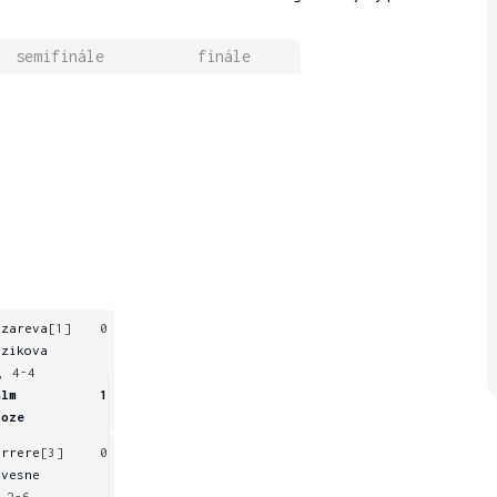
semifinále
finále
azareva
[1]
0
izikova
, 4-4
alm
1
joze
arrere
[3]
0
avesne
 2-6