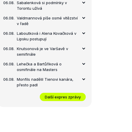
06.08.
Sabalenková si podmínky v
Torontu užívá
06.08.
Valdmannová píše osmé vítězství
v řadě
06.08.
Laboutková i Alena Kovačková v
Lipsku postupují
06.08.
Knutsonová je ve Varšavě v
semifinále
06.08.
Lehečka a Bartůňková o
osmifinále na Masters
06.08.
Monfils nadělil Tienovi kanára,
přesto padl
Další expres zprávy