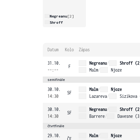
Negreanu
[2]
Shroff
Datum
Kolo
Zápas
31.10.
Negreanu
/
Shroff (2
F
--:--
Malm
/
Njoze
semifinále
30.10.
Malm
/
Njoze
SF
14:30
Lazareva
/
Sizikova 
30.10.
Negreanu
/
Shroff (2
SF
14:30
Barrere
/
Davesne (3
čtvrtfinále
29.10.
Malm
/
Njoze
ČF