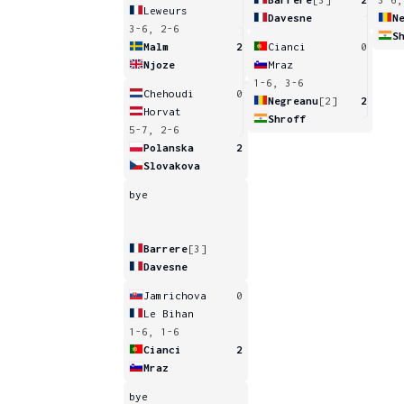
Leweurs
Davesne
N
3-6, 2-6
S
Malm
2
Cianci
0
Njoze
Mraz
1-6, 3-6
Chehoudi
0
Negreanu
[2]
2
Horvat
Shroff
5-7, 2-6
Polanska
2
Slovakova
bye
Barrere
[3]
Davesne
Jamrichova
0
Le Bihan
1-6, 1-6
Cianci
2
Mraz
bye