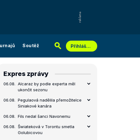
urnajů
Soutěž
Přihlášení
Expres zprávy
06.08.
Alcaraz by podle experta měl
ukončit sezonu
06.08.
Pegulaová nadělila přemožitelce
Siniakové kanára
06.08.
Fils nedal šanci Navonemu
06.08.
Šwiateková v Torontu smetla
Golubicovou