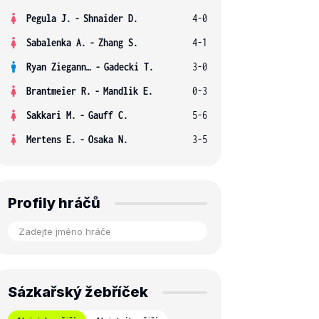
Pegula J.
-
Shnaider D.
4-0
Sabalenka A.
-
Zhang S.
4-1
Ryan Ziegann S.
-
Gadecki T.
3-0
Brantmeier R.
-
Mandlik E.
0-3
Sakkari M.
-
Gauff C.
5-6
Mertens E.
-
Osaka N.
3-5
Profily hráčů
Sázkařský žebříček