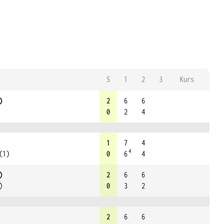
S
1
2
3
Kurs
)
2
6
6
0
2
4
1
7
4
4
(1)
0
6
4
)
2
6
6
)
0
3
2
2
6
6