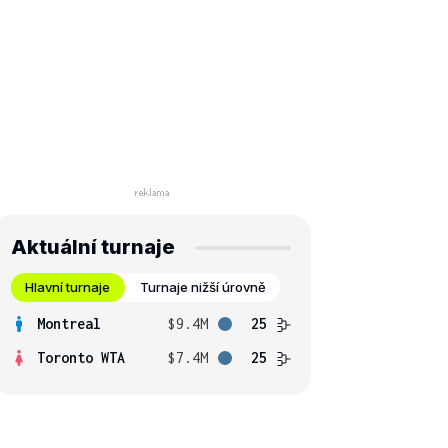
Aktuální turnaje
Hlavní turnaje
Turnaje nižší úrovně
Montreal
$9.4M
25
Toronto WTA
$7.4M
25