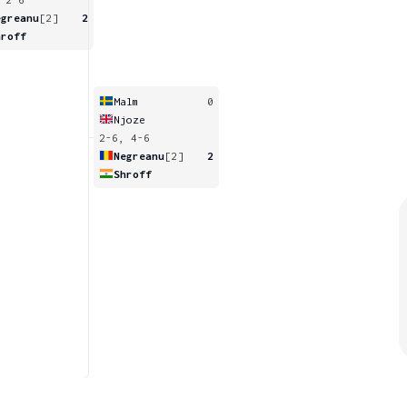
egreanu
[2]
2
hroff
Malm
0
Njoze
2-6, 4-6
Negreanu
[2]
2
Shroff