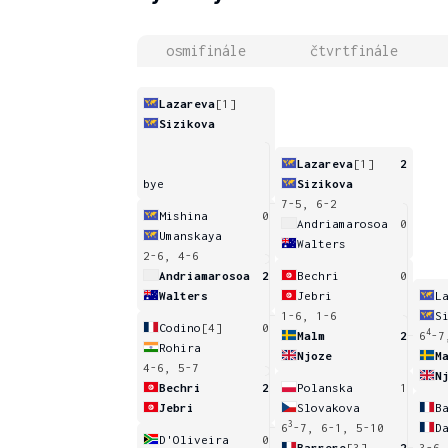
osmifinále
čtvrtfinále
Lazareva
[1]
Sizikova
Lazareva
[1]
2
bye
Sizikova
7-5, 6-2
Mishina
0
Andriamarosoa
0
Umanskaya
Walters
2-6, 4-6
Andriamarosoa
2
Bechri
0
Walters
Jebri
L
1-6, 1-6
S
Codino
[4]
0
4
Malm
2
6
-7
Rohira
Njoze
M
4-6, 5-7
N
Bechri
2
Polanska
1
Jebri
Slovakova
B
3
6
-7, 6-1, 5-10
D
D'Oliveira
0
Barrere
[3]
2
3-6,